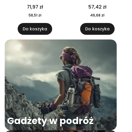
04
71,97 zł
57,42 zł
58,51 zł
46,68 zł
Do koszyka
Do koszyka
Gadżety w podróż