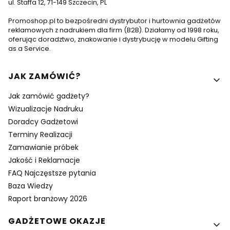
ul. Staffa 12, 71-149 Szczecin, PL
Promoshop.pl to bezpośredni dystrybutor i hurtownia gadżetów
reklamowych z nadrukiem dla firm (B2B). Działamy od 1998 roku,
oferując doradztwo, znakowanie i dystrybucję w modelu Gifting
as a Service.
Linki w stopce
JAK ZAMÓWIĆ?
Jak zamówić gadżety?
Wizualizacje Nadruku
Doradcy Gadżetowi
Terminy Realizacji
Zamawianie próbek
Jakość i Reklamacje
FAQ Najczęstsze pytania
Baza Wiedzy
Raport branżowy 2026
GADŻETOWE OKAZJE