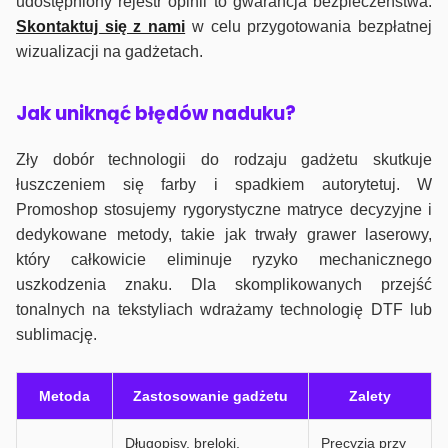
udostępniony rejestr opinii to gwarancja bezpieczeństwa.
Skontaktuj się z nami
w celu przygotowania bezpłatnej
wizualizacji na gadżetach.
J
ak uniknąć błędów naduku?
Zły dobór technologii do rodzaju gadżetu skutkuje
łuszczeniem się farby i spadkiem autorytetuj. W
Promoshop stosujemy rygorystyczne matryce decyzyjne i
dedykowane metody, takie jak trwały grawer laserowy,
który całkowicie eliminuje ryzyko mechanicznego
uszkodzenia znaku. Dla skomplikowanych przejść
tonalnych na tekstyliach wdrażamy technologię DTF lub
sublimację.
Metoda
Zastosowanie gadżetu
Zalety
Długopisy, breloki,
Precyzja przy