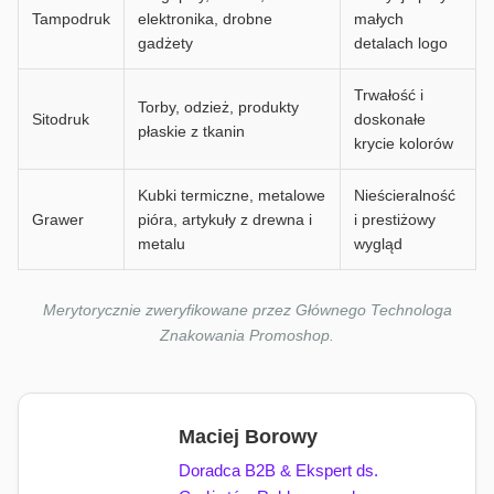
Tampodruk
elektronika, drobne
małych
gadżety
detalach logo
Trwałość i
Torby, odzież, produkty
Sitodruk
doskonałe
płaskie z tkanin
krycie kolorów
Kubki termiczne, metalowe
Nieścieralność
Grawer
pióra, artykuły z drewna i
i prestiżowy
metalu
wygląd
Merytorycznie zweryfikowane przez Głównego Technologa
Znakowania Promoshop.
Maciej Borowy
Doradca B2B & Ekspert ds.