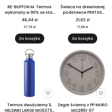
RE-BUFFON M. Termos
Świeca na drewnianej
wykonany w 90% ze stali
podstawce PENTAS
nierdzewnej
MO6282-40
46,44 zł
21,62 zł
pochodzącej z
37,76 zł
17,58 zł
recyklingu 520 ml 94294
Do koszyka
Do koszyka
Termos dwuścienny 1L
Zegar ścienny z PP MURO
HELSINKI LARGE MO6373-
MO2851-07