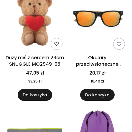
Duży miś z sercem 23cm
Okulary
SNUGGLE MO2949-05
przeciwsłoneczne
CALIFORNIA TOUCH
47,05 zł
20,17 zł
MO9617-10
38,25 zł
16,40 zł
Do koszyka
Do koszyka