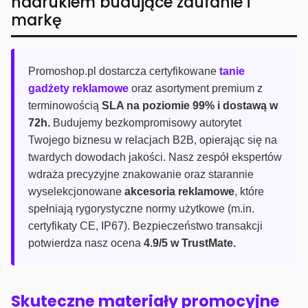
nadrukiem budujące zaufanie i
markę
Promoshop.pl dostarcza certyfikowane
tanie
gadżety reklamowe
oraz asortyment premium z
terminowością
SLA na poziomie 99% i dostawą w
72h.
Budujemy bezkompromisowy autorytet
Twojego biznesu w relacjach B2B, opierając się na
twardych dowodach jakości. Nasz zespół ekspertów
wdraża precyzyjne znakowanie oraz starannie
wyselekcjonowane
akcesoria reklamowe
, które
spełniają rygorystyczne normy użytkowe (m.in.
certyfikaty CE, IP67). Bezpieczeństwo transakcji
potwierdza nasz ocena
4.9/5 w TrustMate.
Skuteczne materiały promocyjne