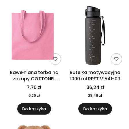
Bawełniana torba na
Butelka motywacyjna
zakupy COTTONEL
1000 ml RPET V1541-03
COLOUR++ MO9846-11
7,70 zł
36,24 zł
6,26 zł
29,46 zł
Do koszyka
Do koszyka