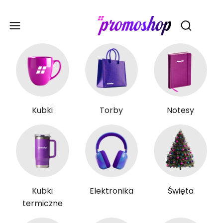
Gadże
Otwórz wy
Kubki
Torby
Notesy
Kubki
Elektronika
Święta
termiczne