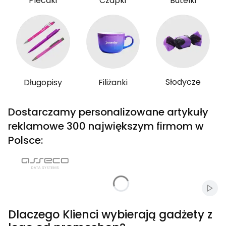
Plecaki
Czapki
Butelki
Słodycze
Długopisy
Filiżanki
Dostarczamy personalizowane artykuły
reklamowe 300 największym firmom w
Polsce:
Włąc
Dlaczego Klienci wybierają gadżety z