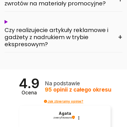
zwrotów na materiały promocyjne?
Czy realizujecie artykuły reklamowe i
+
gadżety z nadrukiem w trybie
ekspresowym?
4.9
Na podstawie
95
opinii
z całego okresu
Ocena
Jak zbieramy opinie?
Agata
zweryfikowano