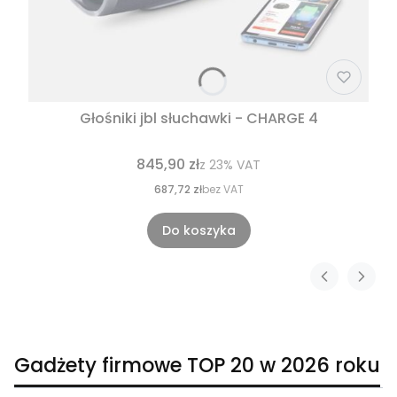
Głośniki jbl słuchawki - CHARGE 4
845,90 zł
z
23%
VAT
687,72 zł
bez VAT
Do koszyka
Gadżety firmowe TOP 20 w 2026 roku