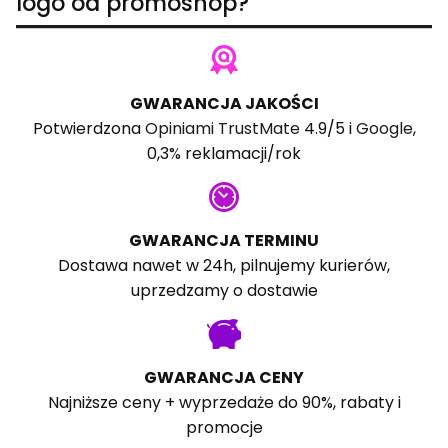
logo od promoshop?
GWARANCJA JAKOŚCI
Potwierdzona
Opiniami TrustMate
4.9/5 i
Google
,
0,3% reklamacji/rok
GWARANCJA TERMINU
Dostawa nawet w 24h, pilnujemy kurierów,
uprzedzamy o dostawie
GWARANCJA CENY
Najniższe ceny + wyprzedaże do 90%, rabaty i
promocje