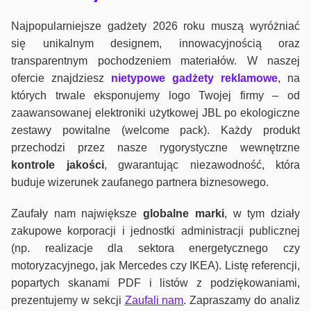
Najpopularniejsze gadżety 2026 roku muszą wyróżniać
się unikalnym designem, innowacyjnością oraz
transparentnym pochodzeniem materiałów. W naszej
ofercie znajdziesz
nietypowe gadżety reklamowe
, na
których trwale eksponujemy logo Twojej firmy – od
zaawansowanej elektroniki użytkowej JBL po ekologiczne
zestawy powitalne (welcome pack). Każdy produkt
przechodzi przez nasze rygorystyczne wewnętrzne
kontrole jako
ści
, gwarantując niezawodność, która
buduje wizerunek zaufanego partnera biznesowego.
Zaufały nam największe
globalne marki
, w tym działy
zakupowe korporacji i jednostki administracji publicznej
(np. realizacje dla sektora energetycznego czy
motoryzacyjnego, jak Mercedes czy IKEA). Listę referencji,
popartych skanami PDF i listów z podziękowaniami,
prezentujemy w sekcji
Zaufali nam
. Zapraszamy do analiz