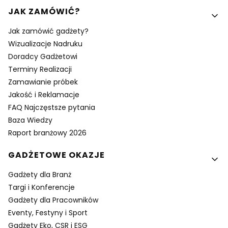
Linki w stopce
JAK ZAMÓWIĆ?
Jak zamówić gadżety?
Wizualizacje Nadruku
Doradcy Gadżetowi
Terminy Realizacji
Zamawianie próbek
Jakość i Reklamacje
FAQ Najczęstsze pytania
Baza Wiedzy
Raport branżowy 2026
GADŻETOWE OKAZJE
Gadżety dla Branż
Targi i Konferencje
Gadżety dla Pracowników
Eventy, Festyny i Sport
Gadżety Eko, CSR i ESG