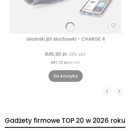
Głośniki jbl słuchawki - CHARGE 4
845,90 zł
z
23%
VAT
687,72 zł
bez VAT
Do koszyka
Gadżety firmowe TOP 20 w 2026 roku