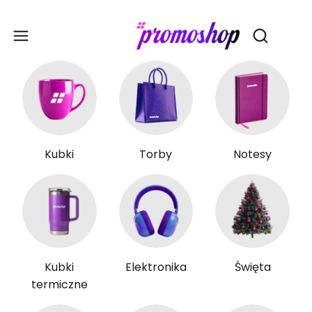
Gadże
Otwórz wy
Kubki
Torby
Notesy
Kubki
Elektronika
Święta
termiczne