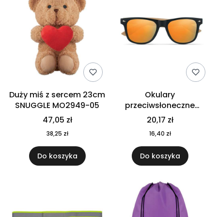
Duży miś z sercem 23cm
Okulary
SNUGGLE MO2949-05
przeciwsłoneczne
CALIFORNIA TOUCH
47,05 zł
20,17 zł
MO9617-10
38,25 zł
16,40 zł
Do koszyka
Do koszyka