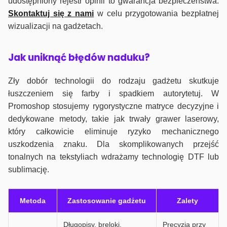
udostępniony rejestr opinii to gwarancja bezpieczeństwa.
Skontaktuj się z nami
w celu przygotowania bezpłatnej
wizualizacji na gadżetach.
J
ak uniknąć błędów naduku?
Zły dobór technologii do rodzaju gadżetu skutkuje
łuszczeniem się farby i spadkiem autorytetuj. W
Promoshop stosujemy rygorystyczne matryce decyzyjne i
dedykowane metody, takie jak trwały grawer laserowy,
który całkowicie eliminuje ryzyko mechanicznego
uszkodzenia znaku. Dla skomplikowanych przejść
tonalnych na tekstyliach wdrażamy technologię DTF lub
sublimację.
Metoda
Zastosowanie gadżetu
Zalety
Długopisy, breloki,
Precyzja przy