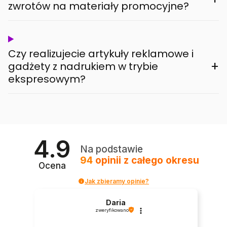
zwrotów na materiały promocyjne?
Czy realizujecie artykuły reklamowe i
+
gadżety z nadrukiem w trybie
ekspresowym?
4.9
Na podstawie
94
opinii
z całego okresu
Ocena
Jak zbieramy opinie?
Daria
zweryfikowano