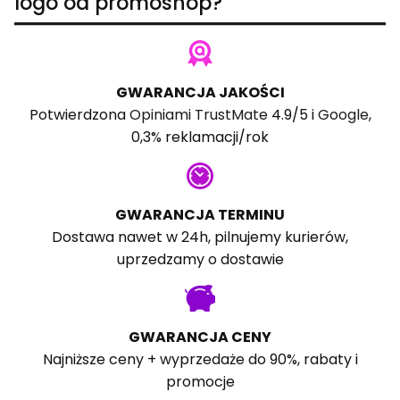
logo od promoshop?
GWARANCJA JAKOŚCI
Potwierdzona
Opiniami TrustMate
4.9/5 i
Google
,
0,3% reklamacji/rok
GWARANCJA TERMINU
Dostawa nawet w 24h, pilnujemy kurierów,
uprzedzamy o dostawie
GWARANCJA CENY
Najniższe ceny + wyprzedaże do 90%, rabaty i
promocje