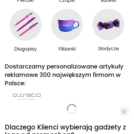
Plecaki
Czapki
Butelki
Słodycze
Długopisy
Filiżanki
Dostarczamy personalizowane artykuły
reklamowe 300 największym firmom w
Polsce:
Włąc
Dlaczego Klienci wybierają gadżety z