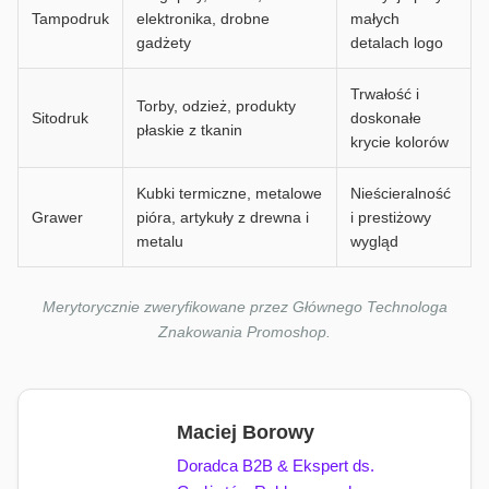
Tampodruk
elektronika, drobne
małych
gadżety
detalach logo
Trwałość i
Torby, odzież, produkty
Sitodruk
doskonałe
płaskie z tkanin
krycie kolorów
Kubki termiczne, metalowe
Nieścieralność
Grawer
pióra, artykuły z drewna i
i prestiżowy
metalu
wygląd
Merytorycznie zweryfikowane przez Głównego Technologa
Znakowania Promoshop.
Maciej Borowy
Doradca B2B & Ekspert ds.