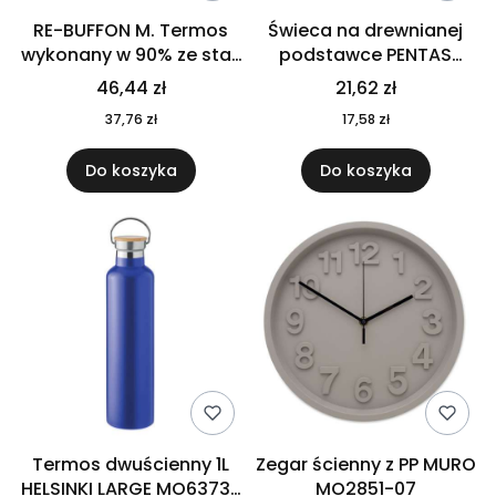
RE-BUFFON M. Termos
Świeca na drewnianej
wykonany w 90% ze stali
podstawce PENTAS
nierdzewnej
MO6282-40
46,44 zł
21,62 zł
pochodzącej z
37,76 zł
17,58 zł
recyklingu 520 ml 94294
Do koszyka
Do koszyka
Termos dwuścienny 1L
Zegar ścienny z PP MURO
HELSINKI LARGE MO6373-
MO2851-07