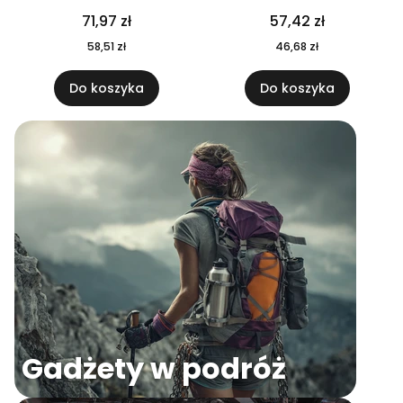
04
71,97 zł
57,42 zł
58,51 zł
46,68 zł
Do koszyka
Do koszyka
Gadżety w podróż