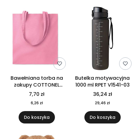
Bawełniana torba na
Butelka motywacyjna
zakupy COTTONEL
1000 ml RPET V1541-03
COLOUR++ MO9846-11
7,70 zł
36,24 zł
6,26 zł
29,46 zł
Do koszyka
Do koszyka