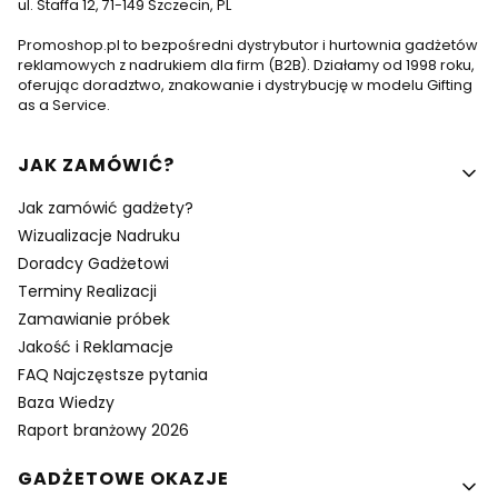
ul. Staffa 12, 71-149 Szczecin, PL
Promoshop.pl to bezpośredni dystrybutor i hurtownia gadżetów
reklamowych z nadrukiem dla firm (B2B). Działamy od 1998 roku,
oferując doradztwo, znakowanie i dystrybucję w modelu Gifting
as a Service.
Linki w stopce
JAK ZAMÓWIĆ?
Jak zamówić gadżety?
Wizualizacje Nadruku
Doradcy Gadżetowi
Terminy Realizacji
Zamawianie próbek
Jakość i Reklamacje
FAQ Najczęstsze pytania
Baza Wiedzy
Raport branżowy 2026
GADŻETOWE OKAZJE