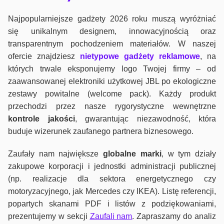
Najpopularniejsze gadżety 2026 roku muszą wyróżniać
się unikalnym designem, innowacyjnością oraz
transparentnym pochodzeniem materiałów. W naszej
ofercie znajdziesz
nietypowe gadżety reklamowe
, na
których trwale eksponujemy logo Twojej firmy – od
zaawansowanej elektroniki użytkowej JBL po ekologiczne
zestawy powitalne (welcome pack). Każdy produkt
przechodzi przez nasze rygorystyczne wewnętrzne
kontrole jako
ści
, gwarantując niezawodność, która
buduje wizerunek zaufanego partnera biznesowego.
Zaufały nam największe
globalne marki
, w tym działy
zakupowe korporacji i jednostki administracji publicznej
(np. realizacje dla sektora energetycznego czy
motoryzacyjnego, jak Mercedes czy IKEA). Listę referencji,
popartych skanami PDF i listów z podziękowaniami,
prezentujemy w sekcji
Zaufali nam
. Zapraszamy do analiz