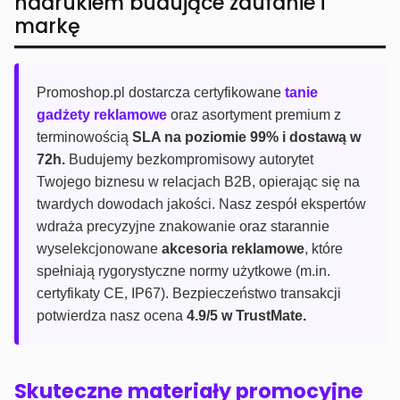
nadrukiem budujące zaufanie i
markę
Promoshop.pl dostarcza certyfikowane
tanie
gadżety reklamowe
oraz asortyment premium z
terminowością
SLA na poziomie 99% i dostawą w
72h.
Budujemy bezkompromisowy autorytet
Twojego biznesu w relacjach B2B, opierając się na
twardych dowodach jakości. Nasz zespół ekspertów
wdraża precyzyjne znakowanie oraz starannie
wyselekcjonowane
akcesoria reklamowe
, które
spełniają rygorystyczne normy użytkowe (m.in.
certyfikaty CE, IP67). Bezpieczeństwo transakcji
potwierdza nasz ocena
4.9/5 w TrustMate.
Skuteczne materiały promocyjne