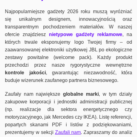
Najpopularniejsze gadżety 2026 roku muszą wyróżniać
się unikalnym designem, innowacyjnością oraz
transparentnym pochodzeniem materiałów. W naszej
ofercie znajdziesz
nietypowe gadżety reklamowe
, na
których trwale eksponujemy logo Twojej firmy – od
zaawansowanej elektroniki użytkowej JBL po ekologiczne
zestawy powitalne (welcome pack). Każdy produkt
przechodzi przez nasze rygorystyczne wewnętrzne
kontrole jako
ści
, gwarantując niezawodność, która
buduje wizerunek zaufanego partnera biznesowego.
Zaufały nam największe
globalne marki
, w tym działy
zakupowe korporacji i jednostki administracji publicznej
(np. realizacje dla sektora energetycznego czy
motoryzacyjnego, jak Mercedes czy IKEA). Listę referencji,
popartych skanami PDF i listów z podziękowaniami,
prezentujemy w sekcji
Zaufali nam
. Zapraszamy do analiz