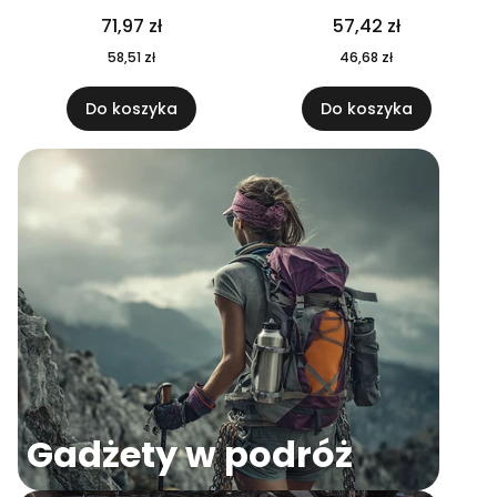
04
71,97 zł
57,42 zł
58,51 zł
46,68 zł
Do koszyka
Do koszyka
Gadżety w podróż