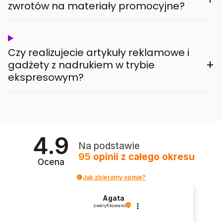
zwrotów na materiały promocyjne?
Czy realizujecie artykuły reklamowe i
+
gadżety z nadrukiem w trybie
ekspresowym?
4.9
Na podstawie
95
opinii
z całego okresu
Ocena
Jak zbieramy opinie?
Agata
zweryfikowano