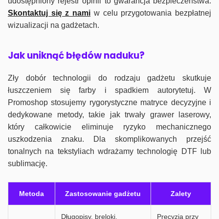
udostępniony rejestr opinii to gwarancja bezpieczeństwa.
Skontaktuj się z nami
w celu przygotowania bezpłatnej
wizualizacji na gadżetach.
J
ak uniknąć błędów naduku?
Zły dobór technologii do rodzaju gadżetu skutkuje
łuszczeniem się farby i spadkiem autorytetuj. W
Promoshop stosujemy rygorystyczne matryce decyzyjne i
dedykowane metody, takie jak trwały grawer laserowy,
który całkowicie eliminuje ryzyko mechanicznego
uszkodzenia znaku. Dla skomplikowanych przejść
tonalnych na tekstyliach wdrażamy technologię DTF lub
sublimację.
Metoda
Zastosowanie gadżetu
Zalety
Długopisy, breloki,
Precyzja przy