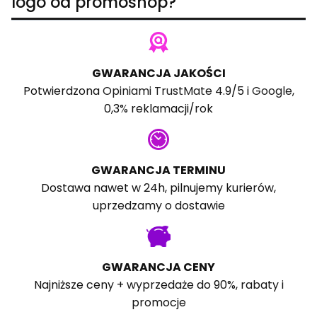
logo od promoshop?
GWARANCJA JAKOŚCI
Potwierdzona
Opiniami TrustMate
4.9/5 i
Google
,
0,3% reklamacji/rok
GWARANCJA TERMINU
Dostawa nawet w 24h, pilnujemy kurierów,
uprzedzamy o dostawie
GWARANCJA CENY
Najniższe ceny + wyprzedaże do 90%, rabaty i
promocje