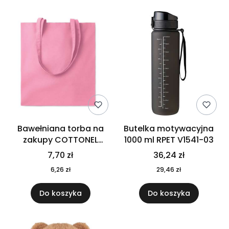
Bawełniana torba na
Butelka motywacyjna
zakupy COTTONEL
1000 ml RPET V1541-03
COLOUR++ MO9846-11
7,70 zł
36,24 zł
6,26 zł
29,46 zł
Do koszyka
Do koszyka