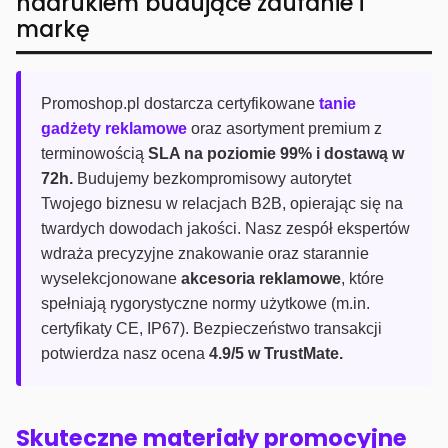
nadrukiem budujące zaufanie i
markę
Promoshop.pl dostarcza certyfikowane
tanie
gadżety reklamowe
oraz asortyment premium z
terminowością
SLA na poziomie 99% i dostawą w
72h.
Budujemy bezkompromisowy autorytet
Twojego biznesu w relacjach B2B, opierając się na
twardych dowodach jakości. Nasz zespół ekspertów
wdraża precyzyjne znakowanie oraz starannie
wyselekcjonowane
akcesoria reklamowe
, które
spełniają rygorystyczne normy użytkowe (m.in.
certyfikaty CE, IP67). Bezpieczeństwo transakcji
potwierdza nasz ocena
4.9/5 w TrustMate.
Skuteczne materiały promocyjne