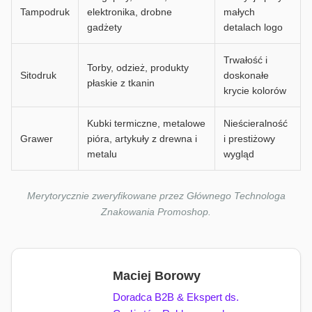
Tampodruk
elektronika, drobne
małych
gadżety
detalach logo
Trwałość i
Torby, odzież, produkty
Sitodruk
doskonałe
płaskie z tkanin
krycie kolorów
Kubki termiczne, metalowe
Nieścieralność
Grawer
pióra, artykuły z drewna i
i prestiżowy
metalu
wygląd
Merytorycznie zweryfikowane przez Głównego Technologa
Znakowania Promoshop.
Maciej Borowy
Doradca B2B & Ekspert ds.