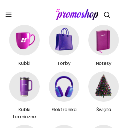
Gadże
Otwórz wy
Kubki
Torby
Notesy
Kubki
Elektronika
Święta
termiczne