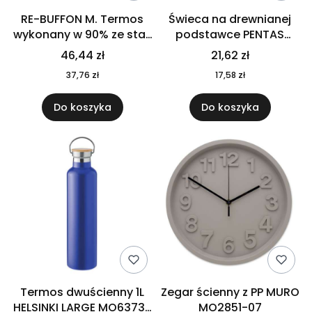
RE-BUFFON M. Termos
Świeca na drewnianej
wykonany w 90% ze stali
podstawce PENTAS
nierdzewnej
MO6282-40
46,44 zł
21,62 zł
pochodzącej z
37,76 zł
17,58 zł
recyklingu 520 ml 94294
Do koszyka
Do koszyka
Termos dwuścienny 1L
Zegar ścienny z PP MURO
HELSINKI LARGE MO6373-
MO2851-07