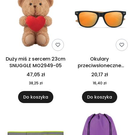
Duży miś z sercem 23cm
Okulary
SNUGGLE MO2949-05
przeciwsłoneczne
CALIFORNIA TOUCH
47,05 zł
20,17 zł
MO9617-10
38,25 zł
16,40 zł
Do koszyka
Do koszyka