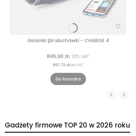
Głośniki jbl słuchawki - CHARGE 4
845,90 zł
z
23%
VAT
687,72 zł
bez VAT
Do koszyka
Gadżety firmowe TOP 20 w 2026 roku