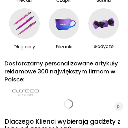
Plecaki
Czapki
Butelki
Słodycze
Długopisy
Filiżanki
Dostarczamy personalizowane artykuły
reklamowe 300 największym firmom w
Polsce:
Włąc
Dlaczego Klienci wybierają gadżety z