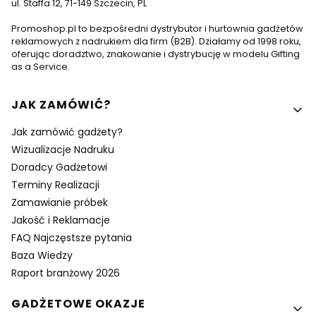
ul. Staffa 12, 71-149 Szczecin, PL
Promoshop.pl to bezpośredni dystrybutor i hurtownia gadżetów
reklamowych z nadrukiem dla firm (B2B). Działamy od 1998 roku,
oferując doradztwo, znakowanie i dystrybucję w modelu Gifting
as a Service.
Linki w stopce
JAK ZAMÓWIĆ?
Jak zamówić gadżety?
Wizualizacje Nadruku
Doradcy Gadżetowi
Terminy Realizacji
Zamawianie próbek
Jakość i Reklamacje
FAQ Najczęstsze pytania
Baza Wiedzy
Raport branżowy 2026
GADŻETOWE OKAZJE