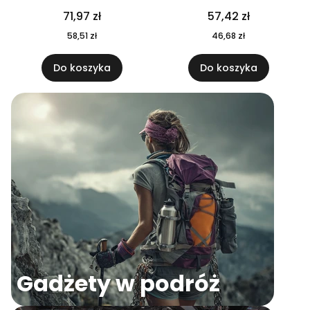
04
71,97 zł
57,42 zł
58,51 zł
46,68 zł
Do koszyka
Do koszyka
Gadżety w podróż