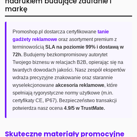
nadrukiem budujące zaufanie i
markę
Promoshop.pl dostarcza certyfikowane
tanie
gadżety reklamowe
oraz asortyment premium z
terminowością
SLA na poziomie 99% i dostawą w
72h.
Budujemy bezkompromisowy autorytet
Twojego biznesu w relacjach B2B, opierając się na
twardych dowodach jakości. Nasz zespół ekspertów
wdraża precyzyjne znakowanie oraz starannie
wyselekcjonowane
akcesoria reklamowe
, które
spełniają rygorystyczne normy użytkowe (m.in.
certyfikaty CE, IP67). Bezpieczeństwo transakcji
potwierdza nasz ocena
4.9/5 w TrustMate.
Skuteczne materiały promocyjne