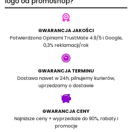
logo od promoshop?
GWARANCJA JAKOŚCI
Potwierdzona
Opiniami TrustMate
4.9/5 i
Google
,
0,3% reklamacji/rok
GWARANCJA TERMINU
Dostawa nawet w 24h, pilnujemy kurierów,
uprzedzamy o dostawie
GWARANCJA CENY
Najniższe ceny + wyprzedaże do 90%, rabaty i
promocje