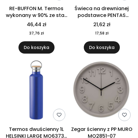
RE-BUFFON M. Termos
Świeca na drewnianej
wykonany w 90% ze stali
podstawce PENTAS
nierdzewnej
MO6282-40
46,44 zł
21,62 zł
pochodzącej z
37,76 zł
17,58 zł
recyklingu 520 ml 94294
Do koszyka
Do koszyka
Termos dwuścienny 1L
Zegar ścienny z PP MURO
HELSINKI LARGE MO6373-
MO2851-07