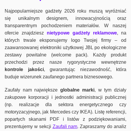
Najpopularniejsze gadżety 2026 roku muszą wyróżniać
się unikalnym designem, innowacyjnością oraz
transparentnym pochodzeniem materiałów. W naszej
ofercie znajdziesz
nietypowe gadżety reklamowe
, na
których trwale eksponujemy logo Twojej firmy – od
zaawansowanej elektroniki użytkowej JBL po ekologiczne
zestawy powitalne (welcome pack). Każdy produkt
przechodzi przez nasze rygorystyczne wewnętrzne
kontrole jako
ści
, gwarantując niezawodność, która
buduje wizerunek zaufanego partnera biznesowego.
Zaufały nam największe
globalne marki
, w tym działy
zakupowe korporacji i jednostki administracji publicznej
(np. realizacje dla sektora energetycznego czy
motoryzacyjnego, jak Mercedes czy IKEA). Listę referencji,
popartych skanami PDF i listów z podziękowaniami,
prezentujemy w sekcji
Zaufali nam
. Zapraszamy do analiz