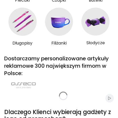
Plecaki
Czapki
Butelki
Słodycze
Długopisy
Filiżanki
Dostarczamy personalizowane artykuły
reklamowe 300 największym firmom w
Polsce:
Włąc
Dlaczego Klienci wybierają gadżety z