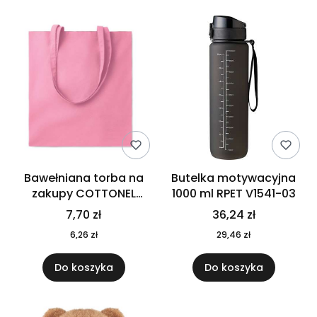
Bawełniana torba na
Butelka motywacyjna
zakupy COTTONEL
1000 ml RPET V1541-03
COLOUR++ MO9846-11
7,70 zł
36,24 zł
6,26 zł
29,46 zł
Do koszyka
Do koszyka