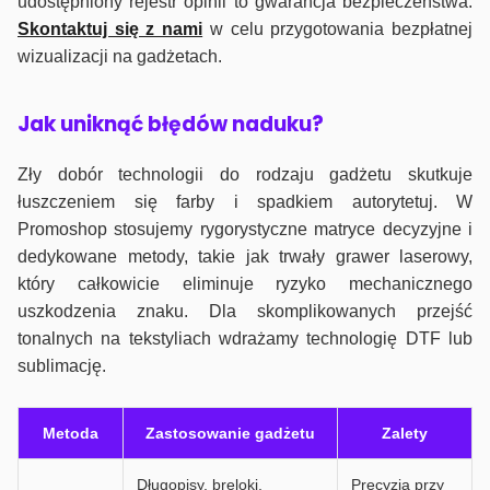
udostępniony rejestr opinii to gwarancja bezpieczeństwa.
Skontaktuj się z nami
w celu przygotowania bezpłatnej
wizualizacji na gadżetach.
J
ak uniknąć błędów naduku?
Zły dobór technologii do rodzaju gadżetu skutkuje
łuszczeniem się farby i spadkiem autorytetuj. W
Promoshop stosujemy rygorystyczne matryce decyzyjne i
dedykowane metody, takie jak trwały grawer laserowy,
który całkowicie eliminuje ryzyko mechanicznego
uszkodzenia znaku. Dla skomplikowanych przejść
tonalnych na tekstyliach wdrażamy technologię DTF lub
sublimację.
Metoda
Zastosowanie gadżetu
Zalety
Długopisy, breloki,
Precyzja przy