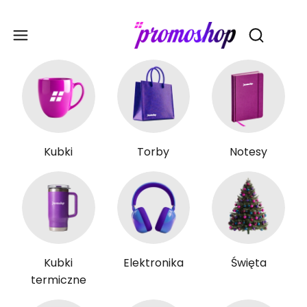
Gadże
Otwórz wy
Kubki
Torby
Notesy
Kubki
Elektronika
Święta
termiczne