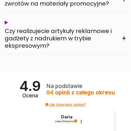
zwrotów na materiały promocyjne?
Czy realizujecie artykuły reklamowe i
+
gadżety z nadrukiem w trybie
ekspresowym?
4.9
Na podstawie
94
opinii
z całego okresu
Ocena
Jak zbieramy opinie?
Daria
zweryfikowano