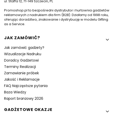
ul. Staffa 12, 71-149 Szczecin, PL
Promoshop.pl to bezpośredni dystrybutor i hurtownia gadżetów
reklamowych z nadrukiem dla firm (B2B). Działamy od 1998 roku,
oferując doradztwo, znakowanie i dystrybucję w modelu Gifting
as a Service.
Linki w stopce
JAK ZAMÓWIĆ?
Jak zamówić gadżety?
Wizualizacje Nadruku
Doradcy Gadżetowi
Terminy Realizacji
Zamawianie próbek
Jakość i Reklamacje
FAQ Najczęstsze pytania
Baza Wiedzy
Raport branżowy 2026
GADŻETOWE OKAZJE