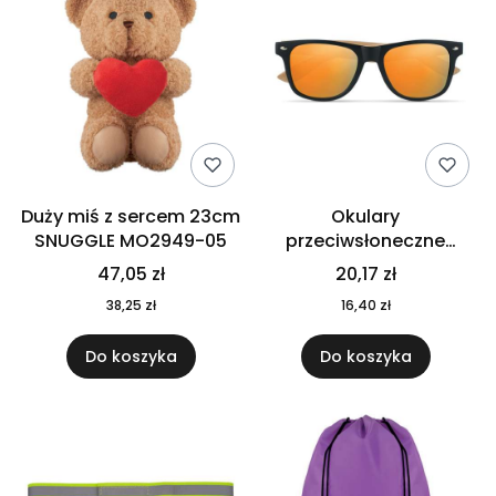
Duży miś z sercem 23cm
Okulary
SNUGGLE MO2949-05
przeciwsłoneczne
CALIFORNIA TOUCH
47,05 zł
20,17 zł
MO9617-10
38,25 zł
16,40 zł
Do koszyka
Do koszyka