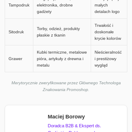
Tampodruk
elektronika, drobne
małych
gadżety
detalach logo
Trwałość i
Torby, odzież, produkty
Sitodruk
doskonałe
płaskie z tkanin
krycie kolorów
Kubki termiczne, metalowe
Nieścieralność
Grawer
pióra, artykuły z drewna i
i prestiżowy
metalu
wygląd
Merytorycznie zweryfikowane przez Głównego Technologa
Znakowania Promoshop.
Maciej Borowy
Doradca B2B & Ekspert ds.