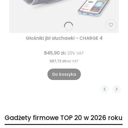
Głośniki jbl słuchawki - CHARGE 4
845,90 zł
z
23%
VAT
687,72 zł
bez VAT
Do koszyka
Gadżety firmowe TOP 20 w 2026 roku