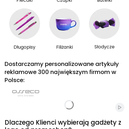
Plecaki
Czapki
Butelki
Słodycze
Długopisy
Filiżanki
Dostarczamy personalizowane artykuły
reklamowe 300 największym firmom w
Polsce:
Włąc
Dlaczego Klienci wybierają gadżety z