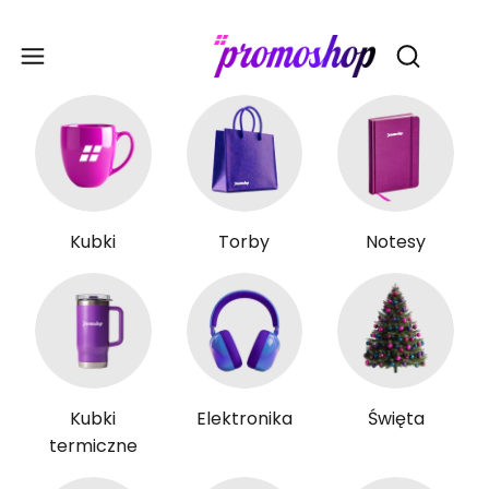
Gadże
Otwórz wy
Kubki
Torby
Notesy
Kubki
Elektronika
Święta
termiczne