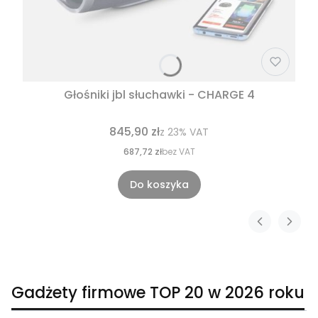
Głośniki jbl słuchawki - CHARGE 4
845,90 zł
z
23%
VAT
687,72 zł
bez VAT
Do koszyka
Gadżety firmowe TOP 20 w 2026 roku