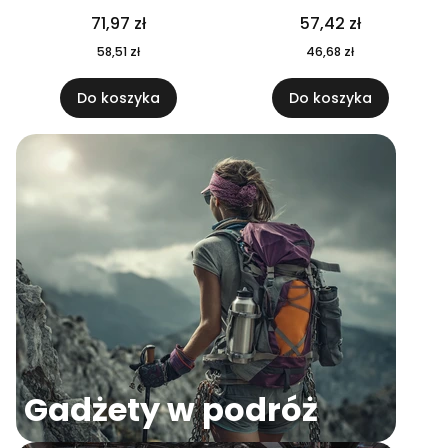
04
71,97 zł
57,42 zł
58,51 zł
46,68 zł
Do koszyka
Do koszyka
Gadżety w podróż