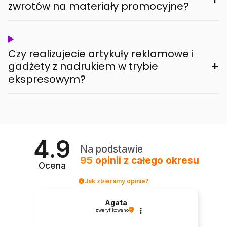
zwrotów na materiały promocyjne?
Czy realizujecie artykuły reklamowe i
+
gadżety z nadrukiem w trybie
ekspresowym?
4.9
Na podstawie
95
opinii
z całego okresu
Ocena
Jak zbieramy opinie?
Agata
zweryfikowano