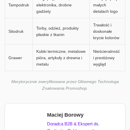
Tampodruk
elektronika, drobne
małych
gadżety
detalach logo
Trwałość i
Torby, odzież, produkty
Sitodruk
doskonałe
płaskie z tkanin
krycie kolorów
Kubki termiczne, metalowe
Nieścieralność
Grawer
pióra, artykuły z drewna i
i prestiżowy
metalu
wygląd
Merytorycznie zweryfikowane przez Głównego Technologa
Znakowania Promoshop.
Maciej Borowy
Doradca B2B & Ekspert ds.