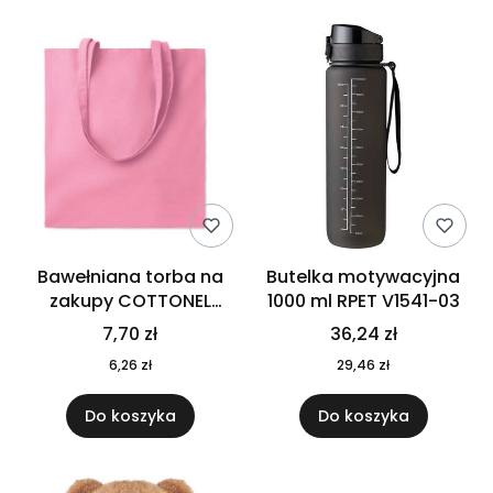
Bawełniana torba na
Butelka motywacyjna
zakupy COTTONEL
1000 ml RPET V1541-03
COLOUR++ MO9846-11
7,70 zł
36,24 zł
6,26 zł
29,46 zł
Do koszyka
Do koszyka