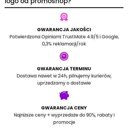
logo od promoshop?
GWARANCJA JAKOŚCI
Potwierdzona
Opiniami TrustMate
4.9/5 i
Google
,
0,3% reklamacji/rok
GWARANCJA TERMINU
Dostawa nawet w 24h, pilnujemy kurierów,
uprzedzamy o dostawie
GWARANCJA CENY
Najniższe ceny + wyprzedaże do 90%, rabaty i
promocje