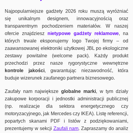
Najpopularniejsze gadżety 2026 roku muszą wyróżniać
się unikalnym designem, innowacyjnością oraz
transparentnym pochodzeniem materiałów. W naszej
ofercie znajdziesz
nietypowe gadżety reklamowe
, na
których trwale eksponujemy logo Twojej firmy – od
zaawansowanej elektroniki użytkowej JBL po ekologiczne
zestawy powitalne (welcome pack). Każdy produkt
przechodzi przez nasze rygorystyczne wewnętrzne
kontrole jako
ści
, gwarantując niezawodność, która
buduje wizerunek zaufanego partnera biznesowego.
Zaufały nam największe
globalne marki
, w tym działy
zakupowe korporacji i jednostki administracji publicznej
(np. realizacje dla sektora energetycznego czy
motoryzacyjnego, jak Mercedes czy IKEA). Listę referencji,
popartych skanami PDF i listów z podziękowaniami,
prezentujemy w sekcji
Zaufali nam
. Zapraszamy do analiz