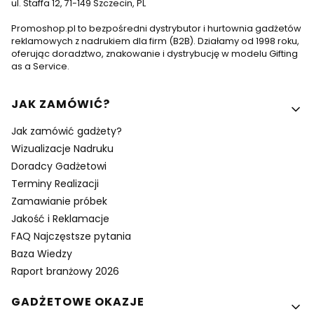
ul. Staffa 12, 71-149 Szczecin, PL
Promoshop.pl to bezpośredni dystrybutor i hurtownia gadżetów
reklamowych z nadrukiem dla firm (B2B). Działamy od 1998 roku,
oferując doradztwo, znakowanie i dystrybucję w modelu Gifting
as a Service.
Linki w stopce
JAK ZAMÓWIĆ?
Jak zamówić gadżety?
Wizualizacje Nadruku
Doradcy Gadżetowi
Terminy Realizacji
Zamawianie próbek
Jakość i Reklamacje
FAQ Najczęstsze pytania
Baza Wiedzy
Raport branżowy 2026
GADŻETOWE OKAZJE