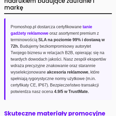
nadrukiem budujące zaufanie i
markę
Promoshop.pl dostarcza certyfikowane
tanie
gadżety reklamowe
oraz asortyment premium z
terminowością
SLA na poziomie 99% i dostawą w
72h.
Budujemy bezkompromisowy autorytet
Twojego biznesu w relacjach B2B, opierając się na
twardych dowodach jakości. Nasz zespół ekspertów
wdraża precyzyjne znakowanie oraz starannie
wyselekcjonowane
akcesoria reklamowe
, które
spełniają rygorystyczne normy użytkowe (m.in.
certyfikaty CE, IP67). Bezpieczeństwo transakcji
potwierdza nasz ocena
4.9/5 w TrustMate.
Skuteczne materiały promocyjne