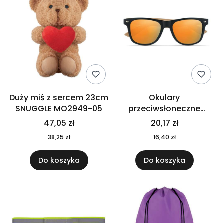
Duży miś z sercem 23cm
Okulary
SNUGGLE MO2949-05
przeciwsłoneczne
CALIFORNIA TOUCH
47,05 zł
20,17 zł
MO9617-10
38,25 zł
16,40 zł
Do koszyka
Do koszyka