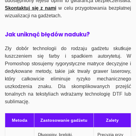
udostępniony rejestr opinii to gwarancja bezpieczeństwa.
Skontaktuj się z nami
w celu przygotowania bezpłatnej
wizualizacji na gadżetach.
J
ak uniknąć błędów naduku?
Zły dobór technologii do rodzaju gadżetu skutkuje
łuszczeniem się farby i spadkiem autorytetuj. W
Promoshop stosujemy rygorystyczne matryce decyzyjne i
dedykowane metody, takie jak trwały grawer laserowy,
który całkowicie eliminuje ryzyko mechanicznego
uszkodzenia znaku. Dla skomplikowanych przejść
tonalnych na tekstyliach wdrażamy technologię DTF lub
sublimację.
Metoda
Zastosowanie gadżetu
Zalety
Długopisy, breloki,
Precyzja przy