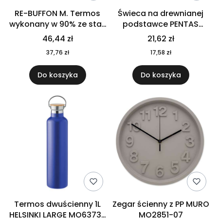
RE-BUFFON M. Termos
Świeca na drewnianej
wykonany w 90% ze stali
podstawce PENTAS
nierdzewnej
MO6282-40
46,44 zł
21,62 zł
pochodzącej z
37,76 zł
17,58 zł
recyklingu 520 ml 94294
Do koszyka
Do koszyka
Termos dwuścienny 1L
Zegar ścienny z PP MURO
HELSINKI LARGE MO6373-
MO2851-07