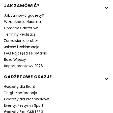
Linki w stopce
JAK ZAMÓWIĆ?
Jak zamówić gadżety?
Wizualizacje Nadruku
Doradcy Gadżetowi
Terminy Realizacji
Zamawianie próbek
Jakość i Reklamacje
FAQ Najczęstsze pytania
Baza Wiedzy
Raport branżowy 2026
GADŻETOWE OKAZJE
Gadżety dla Branż
Targi i Konferencje
Gadżety dla Pracowników
Eventy, Festyny i Sport
Gadżety Eko, CSR i ESG