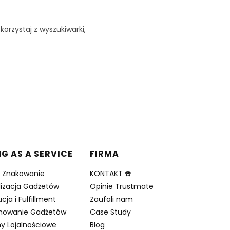
korzystaj z wyszukiwarki,
NG AS A SERVICE
FIRMA
i Znakowanie
KONTAKT ☎️
lizacja Gadżetów
Opinie Trustmate
cja i Fulfillment
Zaufali nam
nowanie Gadżetów
Case Study
y Lojalnościowe
Blog