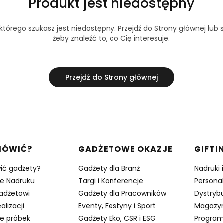
Produkt jest niedostępny
tórego szukasz jest niedostępny. Przejdź do Strony głównej lub s
żeby znaleźć to, co Cię interesuje.
Przejdź do Strony głównej
w stopce
MÓWIĆ?
GADŻETOWE OKAZJE
GIFTI
ić gadżety?
Gadżety dla Branż
Nadruki 
je Nadruku
Targi i Konferencje
Persona
adżetowi
Gadżety dla Pracowników
Dystrybu
alizacji
Eventy, Festyny i Sport
Magazy
e próbek
Gadżety Eko, CSR i ESG
Program