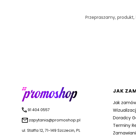
Przepraszamy, produkt, k
Linki 
JAK ZA
Jak zamów
91 404 0557
Wizualizac
Doradcy G
zapytania@promoshop.pl
Terminy Re
ul. Staffa 12, 71-149 Szczecin, PL
Zamawiani