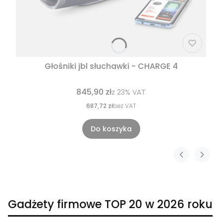
Głośniki jbl słuchawki - CHARGE 4
845,90 zł
z
23%
VAT
687,72 zł
bez VAT
Do koszyka
Gadżety firmowe TOP 20 w 2026 roku