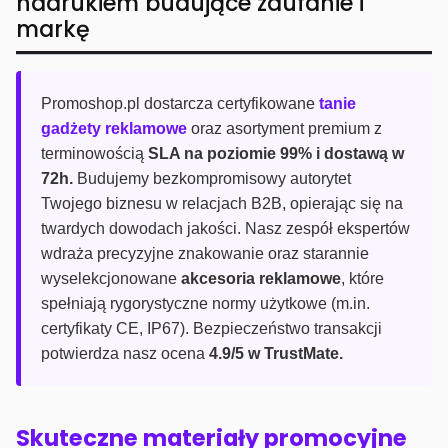
nadrukiem budujące zaufanie i
markę
Promoshop.pl dostarcza certyfikowane
tanie
gadżety reklamowe
oraz asortyment premium z
terminowością
SLA na poziomie 99% i dostawą w
72h.
Budujemy bezkompromisowy autorytet
Twojego biznesu w relacjach B2B, opierając się na
twardych dowodach jakości. Nasz zespół ekspertów
wdraża precyzyjne znakowanie oraz starannie
wyselekcjonowane
akcesoria reklamowe
, które
spełniają rygorystyczne normy użytkowe (m.in.
certyfikaty CE, IP67). Bezpieczeństwo transakcji
potwierdza nasz ocena
4.9/5 w TrustMate.
Skuteczne materiały promocyjne