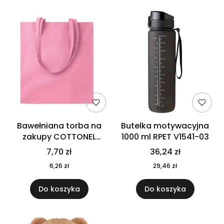
Bawełniana torba na
Butelka motywacyjna
zakupy COTTONEL
1000 ml RPET V1541-03
COLOUR++ MO9846-11
7,70 zł
36,24 zł
6,26 zł
29,46 zł
Do koszyka
Do koszyka