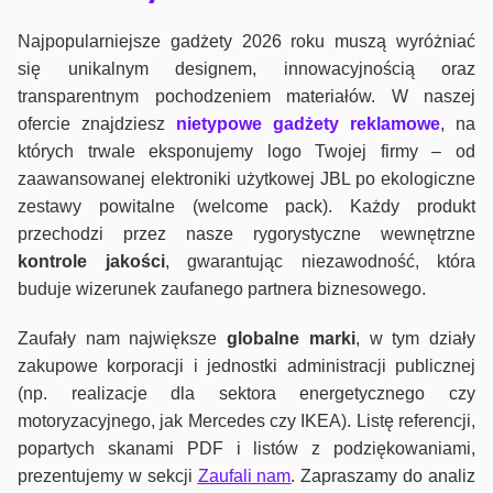
Najpopularniejsze gadżety 2026 roku muszą wyróżniać
się unikalnym designem, innowacyjnością oraz
transparentnym pochodzeniem materiałów. W naszej
ofercie znajdziesz
nietypowe gadżety reklamowe
, na
których trwale eksponujemy logo Twojej firmy – od
zaawansowanej elektroniki użytkowej JBL po ekologiczne
zestawy powitalne (welcome pack). Każdy produkt
przechodzi przez nasze rygorystyczne wewnętrzne
kontrole jako
ści
, gwarantując niezawodność, która
buduje wizerunek zaufanego partnera biznesowego.
Zaufały nam największe
globalne marki
, w tym działy
zakupowe korporacji i jednostki administracji publicznej
(np. realizacje dla sektora energetycznego czy
motoryzacyjnego, jak Mercedes czy IKEA). Listę referencji,
popartych skanami PDF i listów z podziękowaniami,
prezentujemy w sekcji
Zaufali nam
. Zapraszamy do analiz