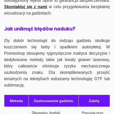
udostępniony rejestr opinii to gwarancja bezpieczeństwa.
Skontaktuj się z nami
w celu przygotowania bezpłatnej
wizualizacji na gadżetach.
J
ak uniknąć błędów naduku?
Zły dobór technologii do rodzaju gadżetu skutkuje
łuszczeniem się farby i spadkiem autorytetuj. W
Promoshop stosujemy rygorystyczne matryce decyzyjne i
dedykowane metody, takie jak trwały grawer laserowy,
który całkowicie eliminuje ryzyko mechanicznego
uszkodzenia znaku. Dla skomplikowanych przejść
tonalnych na tekstyliach wdrażamy technologię DTF lub
sublimację.
Metoda
Zastosowanie gadżetu
Zalety
Długopisy, breloki,
Precyzja przy