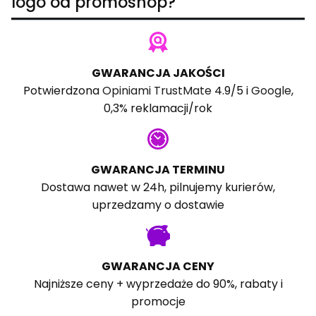
logo od promoshop?
GWARANCJA JAKOŚCI
Potwierdzona
Opiniami TrustMate
4.9/5 i
Google
,
0,3% reklamacji/rok
GWARANCJA TERMINU
Dostawa nawet w 24h, pilnujemy kurierów,
uprzedzamy o dostawie
GWARANCJA CENY
Najniższe ceny + wyprzedaże do 90%, rabaty i
promocje