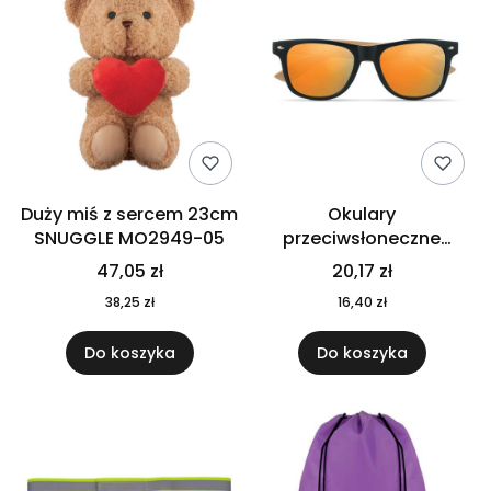
Duży miś z sercem 23cm
Okulary
SNUGGLE MO2949-05
przeciwsłoneczne
CALIFORNIA TOUCH
47,05 zł
20,17 zł
MO9617-10
38,25 zł
16,40 zł
Do koszyka
Do koszyka