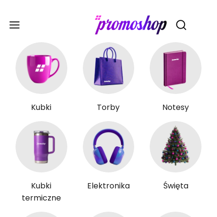
Gadże
Otwórz wy
Kubki
Torby
Notesy
Kubki
Elektronika
Święta
termiczne