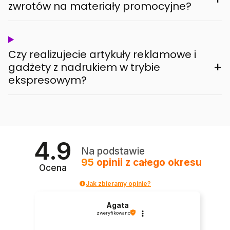
zwrotów na materiały promocyjne?
Czy realizujecie artykuły reklamowe i
+
gadżety z nadrukiem w trybie
ekspresowym?
4.9
Na podstawie
95
opinii
z całego okresu
Ocena
Jak zbieramy opinie?
Agata
zweryfikowano