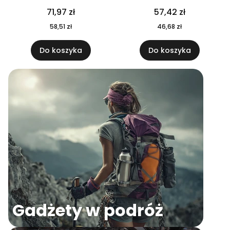
04
71,97 zł
57,42 zł
58,51 zł
46,68 zł
Do koszyka
Do koszyka
Gadżety w podróż