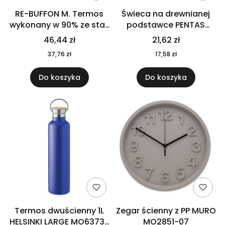
RE-BUFFON M. Termos
Świeca na drewnianej
wykonany w 90% ze stali
podstawce PENTAS
nierdzewnej
MO6282-40
46,44 zł
21,62 zł
pochodzącej z
37,76 zł
17,58 zł
recyklingu 520 ml 94294
Do koszyka
Do koszyka
Termos dwuścienny 1L
Zegar ścienny z PP MURO
HELSINKI LARGE MO6373-
MO2851-07