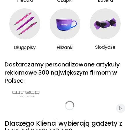
Plecaki
Czapki
Butelki
Słodycze
Długopisy
Filiżanki
Dostarczamy personalizowane artykuły
reklamowe 300 największym firmom w
Polsce:
Włąc
Dlaczego Klienci wybierają gadżety z