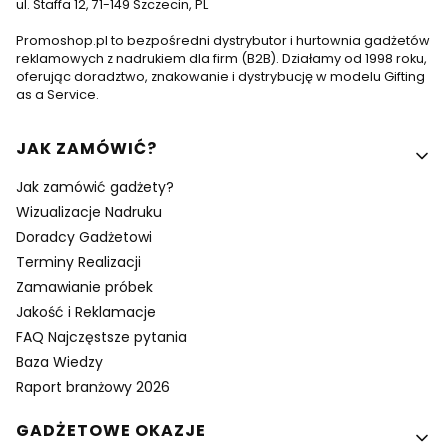
ul. Staffa 12, 71-149 Szczecin, PL
Promoshop.pl to bezpośredni dystrybutor i hurtownia gadżetów
reklamowych z nadrukiem dla firm (B2B). Działamy od 1998 roku,
oferując doradztwo, znakowanie i dystrybucję w modelu Gifting
as a Service.
Linki w stopce
JAK ZAMÓWIĆ?
Jak zamówić gadżety?
Wizualizacje Nadruku
Doradcy Gadżetowi
Terminy Realizacji
Zamawianie próbek
Jakość i Reklamacje
FAQ Najczęstsze pytania
Baza Wiedzy
Raport branżowy 2026
GADŻETOWE OKAZJE