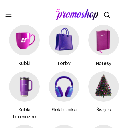
Gadże
Otwórz wy
Kubki
Torby
Notesy
Kubki
Elektronika
Święta
termiczne