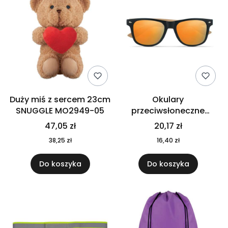
Duży miś z sercem 23cm
Okulary
SNUGGLE MO2949-05
przeciwsłoneczne
CALIFORNIA TOUCH
47,05 zł
20,17 zł
MO9617-10
38,25 zł
16,40 zł
Do koszyka
Do koszyka