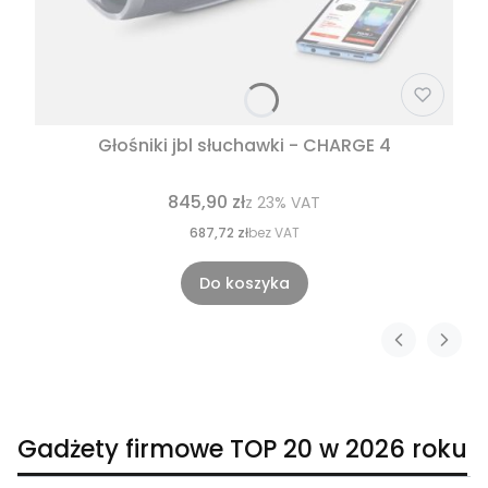
Głośniki jbl słuchawki - CHARGE 4
845,90 zł
z
23%
VAT
687,72 zł
bez VAT
Do koszyka
Gadżety firmowe TOP 20 w 2026 roku