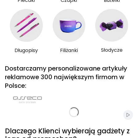
Plecaki
Czapki
Butelki
Słodycze
Długopisy
Filiżanki
Dostarczamy personalizowane artykuły
reklamowe 300 największym firmom w
Polsce:
Włąc
Dlaczego Klienci wybierają gadżety z