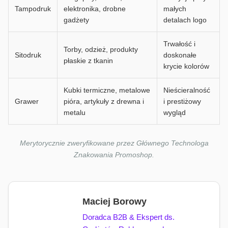
Tampodruk
elektronika, drobne
małych
gadżety
detalach logo
Trwałość i
Torby, odzież, produkty
Sitodruk
doskonałe
płaskie z tkanin
krycie kolorów
Kubki termiczne, metalowe
Nieścieralność
Grawer
pióra, artykuły z drewna i
i prestiżowy
metalu
wygląd
Merytorycznie zweryfikowane przez Głównego Technologa
Znakowania Promoshop.
Maciej Borowy
Doradca B2B & Ekspert ds.