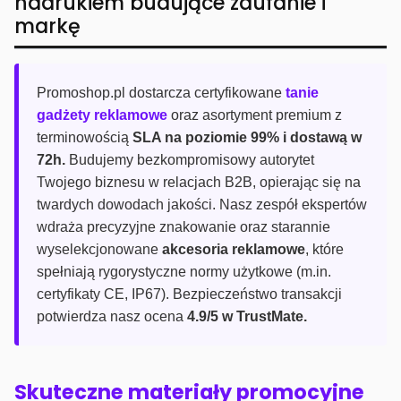
nadrukiem budujące zaufanie i
markę
Promoshop.pl dostarcza certyfikowane
tanie
gadżety reklamowe
oraz asortyment premium z
terminowością
SLA na poziomie 99% i dostawą w
72h.
Budujemy bezkompromisowy autorytet
Twojego biznesu w relacjach B2B, opierając się na
twardych dowodach jakości. Nasz zespół ekspertów
wdraża precyzyjne znakowanie oraz starannie
wyselekcjonowane
akcesoria reklamowe
, które
spełniają rygorystyczne normy użytkowe (m.in.
certyfikaty CE, IP67). Bezpieczeństwo transakcji
potwierdza nasz ocena
4.9/5 w TrustMate.
Skuteczne materiały promocyjne