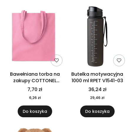
Bawełniana torba na
Butelka motywacyjna
zakupy COTTONEL
1000 ml RPET V1541-03
COLOUR++ MO9846-11
7,70 zł
36,24 zł
6,26 zł
29,46 zł
Do koszyka
Do koszyka