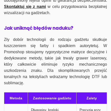
udostępniony rejestr opinii to gwarancja bezpieczeństwa.
Skontaktuj się z nami
w celu przygotowania bezpłatnej
wizualizacji na gadżetach.
J
ak uniknąć błędów naduku?
Zły dobór technologii do rodzaju gadżetu skutkuje
łuszczeniem się farby i spadkiem autorytetuj. W
Promoshop stosujemy rygorystyczne matryce decyzyjne i
dedykowane metody, takie jak trwały grawer laserowy,
który całkowicie eliminuje ryzyko mechanicznego
uszkodzenia znaku. Dla skomplikowanych przejść
tonalnych na tekstyliach wdrażamy technologię DTF lub
sublimację.
Metoda
Zastosowanie gadżetu
Zalety
Długopisy, breloki,
Precyzja przy