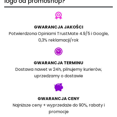
logo od promoshop?
GWARANCJA JAKOŚCI
Potwierdzona
Opiniami TrustMate
4.9/5 i
Google
,
0,3% reklamacji/rok
GWARANCJA TERMINU
Dostawa nawet w 24h, pilnujemy kurierów,
uprzedzamy o dostawie
GWARANCJA CENY
Najniższe ceny + wyprzedaże do 90%, rabaty i
promocje