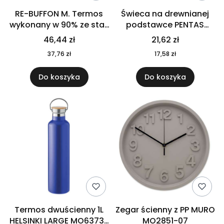
RE-BUFFON M. Termos
Świeca na drewnianej
wykonany w 90% ze stali
podstawce PENTAS
nierdzewnej
MO6282-40
46,44 zł
21,62 zł
pochodzącej z
37,76 zł
17,58 zł
recyklingu 520 ml 94294
Do koszyka
Do koszyka
Termos dwuścienny 1L
Zegar ścienny z PP MURO
HELSINKI LARGE MO6373-
MO2851-07