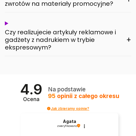
zwrotów na materiały promocyjne?
Czy realizujecie artykuły reklamowe i
+
gadżety z nadrukiem w trybie
ekspresowym?
4.9
Na podstawie
95
opinii
z całego okresu
Ocena
Jak zbieramy opinie?
Agata
zweryfikowano