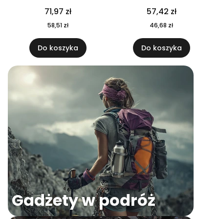
04
71,97 zł
57,42 zł
58,51 zł
46,68 zł
Do koszyka
Do koszyka
Gadżety w podróż