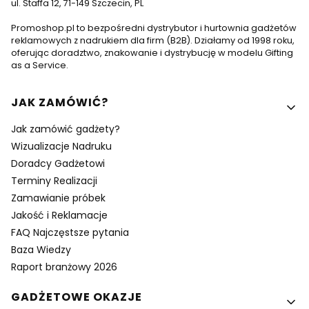
ul. Staffa 12, 71-149 Szczecin, PL
Promoshop.pl to bezpośredni dystrybutor i hurtownia gadżetów
reklamowych z nadrukiem dla firm (B2B). Działamy od 1998 roku,
oferując doradztwo, znakowanie i dystrybucję w modelu Gifting
as a Service.
Linki w stopce
JAK ZAMÓWIĆ?
Jak zamówić gadżety?
Wizualizacje Nadruku
Doradcy Gadżetowi
Terminy Realizacji
Zamawianie próbek
Jakość i Reklamacje
FAQ Najczęstsze pytania
Baza Wiedzy
Raport branżowy 2026
GADŻETOWE OKAZJE