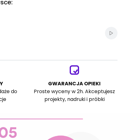
sce:
Włącz autom
Y
GWARANCJA OPIEKI
daże do
Proste wyceny w 2h. Akceptujesz
cje
projekty, nadruki i próbki