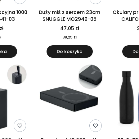
cyjna 1000
Duży miś z sercem 23cm
Okulary p
541-03
SNUGGLE MO2949-05
CALIF
MO
zł
47,05 zł
2
ł
38,25 zł
yka
Do koszyka
Do