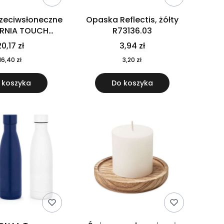
rzeciwsłoneczne
Opaska Reflectis, żółty
ORNIA TOUCH
R73136.03
9617-10
0,17 zł
3,94 zł
16,40 zł
3,20 zł
 koszyka
Do koszyka