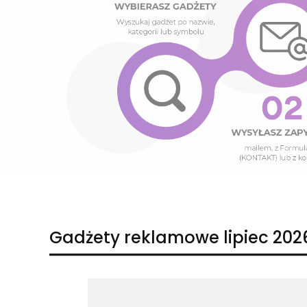
Naciśnij Enter lub spację, aby otworzyć stronę.
Naciśnij Enter lub spację, aby otworzyć stronę.
Gadżety reklamowe lipiec 202