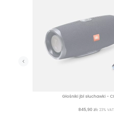
Głośniki jbl słuchawki - 
845,90 zł
z
23%
VAT