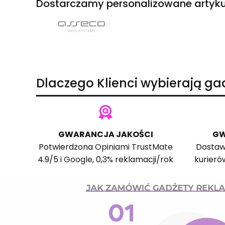
Dostarczamy personalizowane artyku
Dlaczego Klienci wybierają g
GWARANCJA JAKOŚCI
GW
Potwierdzona
Opiniami TrustMate
Dostaw
4.9/5 i
Google
, 0,3% reklamacji/rok
kurieró