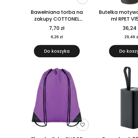
Bawełniana torba na
Butelka motywa
zakupy COTTONEL
ml RPET V1
COLOUR++ MO9846-11
7,70 zł
36,24 
6,26 zł
29,46 z
Do koszyka
Do kosz