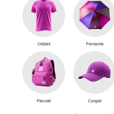
Odzież
Parasole
Plecaki
Czapki