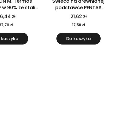
ON M. Termos
Świeca na drewnianej
w 90% ze stali
podstawce PENTAS
j pochodzącej z
MO6282-40
6,44 zł
21,62 zł
u 520 ml 94294
37,76 zł
17,58 zł
 koszyka
Do koszyka