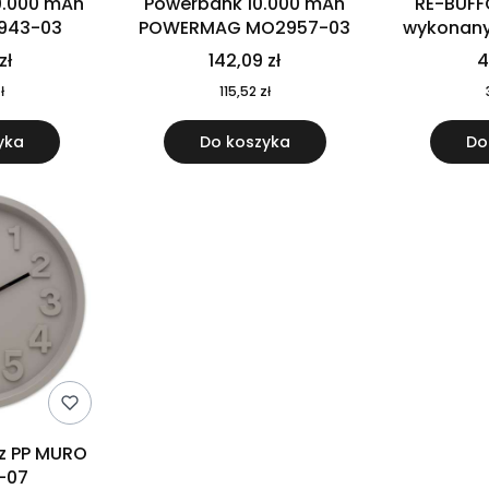
0.000 mAh
Powerbank 10.000 mAh
RE-BUFF
943-03
POWERMAG MO2957-03
wykonany 
nierdzewne
zł
142,09 zł
4
recykling
ł
115,52 zł
yka
Do koszyka
Do
 z PP MURO
-07