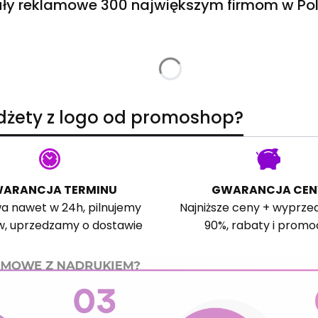
ły reklamowe 300 największym firmom w Pol
adżety z logo od promoshop?
ARANCJA TERMINU
GWARANCJA CEN
a nawet w 24h, pilnujemy
Najniższe ceny + wyprze
w, uprzedzamy o dostawie
90%, rabaty i promo