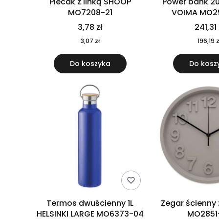
Plecak z linką SHOOP
Power bank 2
MO7208-21
VOIMA MO2
3,78 zł
241,31 
3,07 zł
196,19 z
Do koszyka
Do kosz
Termos dwuścienny 1L
Zegar ścienny
HELSINKI LARGE MO6373-04
MO2851