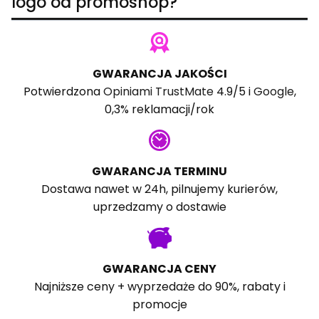
logo od promoshop?
GWARANCJA JAKOŚCI
Potwierdzona
Opiniami TrustMate
4.9/5 i
Google
,
0,3% reklamacji/rok
GWARANCJA TERMINU
Dostawa nawet w 24h, pilnujemy kurierów,
uprzedzamy o dostawie
GWARANCJA CENY
Najniższe ceny + wyprzedaże do 90%, rabaty i
promocje