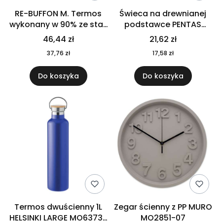
RE-BUFFON M. Termos
Świeca na drewnianej
wykonany w 90% ze stali
podstawce PENTAS
nierdzewnej
MO6282-40
46,44 zł
21,62 zł
pochodzącej z
37,76 zł
17,58 zł
recyklingu 520 ml 94294
Do koszyka
Do koszyka
Termos dwuścienny 1L
Zegar ścienny z PP MURO
HELSINKI LARGE MO6373-
MO2851-07