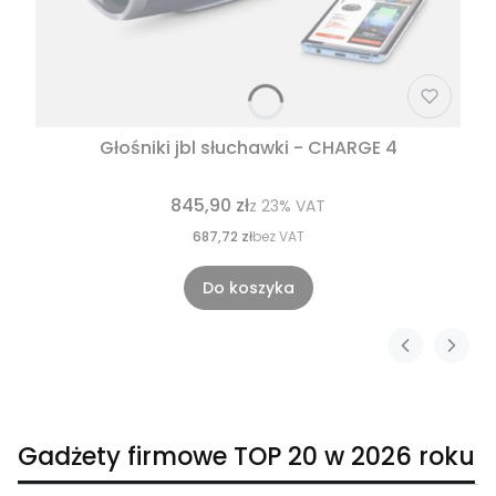
Głośniki jbl słuchawki - CHARGE 4
845,90 zł
z
23%
VAT
687,72 zł
bez VAT
Do koszyka
Gadżety firmowe TOP 20 w 2026 roku