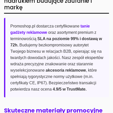
nadrukiem budujące zaufanie i
markę
Promoshop.pl dostarcza certyfikowane
tanie
gadżety reklamowe
oraz asortyment premium z
terminowością
SLA na poziomie 99% i dostawą w
72h.
Budujemy bezkompromisowy autorytet
Twojego biznesu w relacjach B2B, opierając się na
twardych dowodach jakości. Nasz zespół ekspertów
wdraża precyzyjne znakowanie oraz starannie
wyselekcjonowane
akcesoria reklamowe
, które
spełniają rygorystyczne normy użytkowe (m.in.
certyfikaty CE, IP67). Bezpieczeństwo transakcji
potwierdza nasz ocena
4.9/5 w TrustMate.
Skuteczne materiały promocyjne