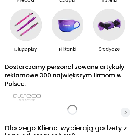
Plecaki
Czapki
Butelki
Słodycze
Długopisy
Filiżanki
Dostarczamy personalizowane artykuły
reklamowe 300 największym firmom w
Polsce:
Włąc
Dlaczego Klienci wybierają gadżety z