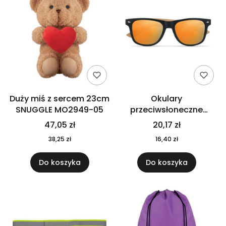
Duży miś z sercem 23cm
Okulary
SNUGGLE MO2949-05
przeciwsłoneczne
CALIFORNIA TOUCH
47,05 zł
20,17 zł
MO9617-10
38,25 zł
16,40 zł
Do koszyka
Do koszyka