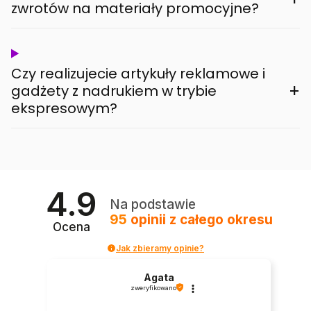
zwrotów na materiały promocyjne?
Czy realizujecie artykuły reklamowe i
+
gadżety z nadrukiem w trybie
ekspresowym?
4.9
Na podstawie
95
opinii
z całego okresu
Ocena
Jak zbieramy opinie?
Agata
zweryfikowano