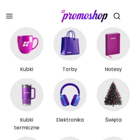
Gadże
Otwórz wy
Kubki
Torby
Notesy
Kubki
Elektronika
Święta
termiczne