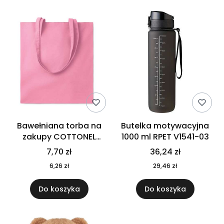
Bawełniana torba na
Butelka motywacyjna
zakupy COTTONEL
1000 ml RPET V1541-03
COLOUR++ MO9846-11
7,70 zł
36,24 zł
6,26 zł
29,46 zł
Do koszyka
Do koszyka