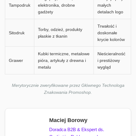
Tampodruk
elektronika, drobne
małych
gadżety
detalach logo
Trwałość i
Torby, odzież, produkty
Sitodruk
doskonałe
płaskie z tkanin
krycie kolorów
Kubki termiczne, metalowe
Nieścieralność
Grawer
pióra, artykuły z drewna i
i prestiżowy
metalu
wygląd
Merytorycznie zweryfikowane przez Głównego Technologa
Znakowania Promoshop.
Maciej Borowy
Doradca B2B & Ekspert ds.