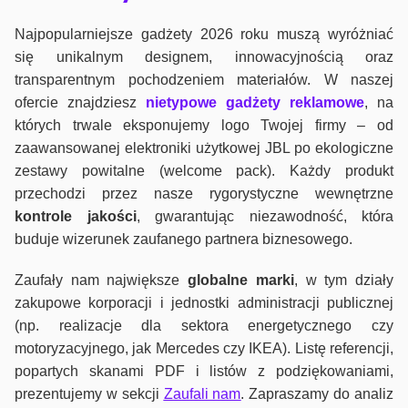
Najpopularniejsze gadżety 2026 roku muszą wyróżniać
się unikalnym designem, innowacyjnością oraz
transparentnym pochodzeniem materiałów. W naszej
ofercie znajdziesz
nietypowe gadżety reklamowe
, na
których trwale eksponujemy logo Twojej firmy – od
zaawansowanej elektroniki użytkowej JBL po ekologiczne
zestawy powitalne (welcome pack). Każdy produkt
przechodzi przez nasze rygorystyczne wewnętrzne
kontrole jako
ści
, gwarantując niezawodność, która
buduje wizerunek zaufanego partnera biznesowego.
Zaufały nam największe
globalne marki
, w tym działy
zakupowe korporacji i jednostki administracji publicznej
(np. realizacje dla sektora energetycznego czy
motoryzacyjnego, jak Mercedes czy IKEA). Listę referencji,
popartych skanami PDF i listów z podziękowaniami,
prezentujemy w sekcji
Zaufali nam
. Zapraszamy do analiz