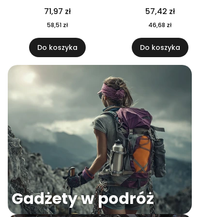
04
71,97 zł
57,42 zł
58,51 zł
46,68 zł
Do koszyka
Do koszyka
Gadżety w podróż