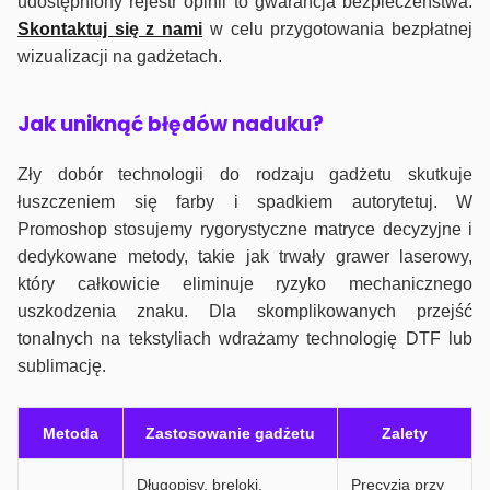
udostępniony rejestr opinii to gwarancja bezpieczeństwa.
Skontaktuj się z nami
w celu przygotowania bezpłatnej
wizualizacji na gadżetach.
J
ak uniknąć błędów naduku?
Zły dobór technologii do rodzaju gadżetu skutkuje
łuszczeniem się farby i spadkiem autorytetuj. W
Promoshop stosujemy rygorystyczne matryce decyzyjne i
dedykowane metody, takie jak trwały grawer laserowy,
który całkowicie eliminuje ryzyko mechanicznego
uszkodzenia znaku. Dla skomplikowanych przejść
tonalnych na tekstyliach wdrażamy technologię DTF lub
sublimację.
Metoda
Zastosowanie gadżetu
Zalety
Długopisy, breloki,
Precyzja przy