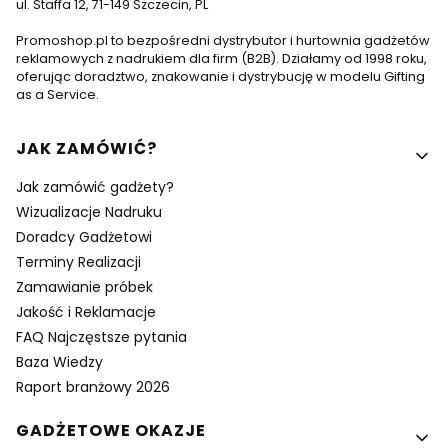
ul. Staffa 12, 71-149 Szczecin, PL
Promoshop.pl to bezpośredni dystrybutor i hurtownia gadżetów
reklamowych z nadrukiem dla firm (B2B). Działamy od 1998 roku,
oferując doradztwo, znakowanie i dystrybucję w modelu Gifting
as a Service.
Linki w stopce
JAK ZAMÓWIĆ?
Jak zamówić gadżety?
Wizualizacje Nadruku
Doradcy Gadżetowi
Terminy Realizacji
Zamawianie próbek
Jakość i Reklamacje
FAQ Najczęstsze pytania
Baza Wiedzy
Raport branżowy 2026
GADŻETOWE OKAZJE