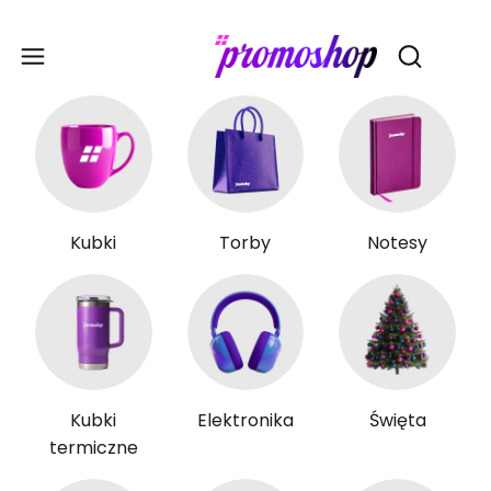
Gadże
Otwórz wy
Kubki
Torby
Notesy
Kubki
Elektronika
Święta
termiczne