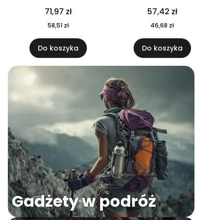
04
71,97 zł
57,42 zł
58,51 zł
46,68 zł
Do koszyka
Do koszyka
Gadżety w podróż