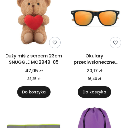
Duży miś z sercem 23cm
Okulary
SNUGGLE MO2949-05
przeciwsłoneczne
CALIFORNIA TOUCH
47,05 zł
20,17 zł
MO9617-10
38,25 zł
16,40 zł
Do koszyka
Do koszyka