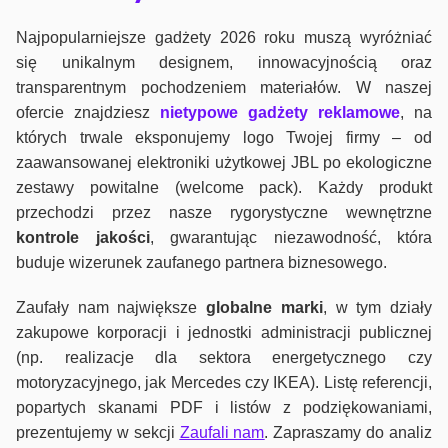
Najpopularniejsze gadżety 2026 roku muszą wyróżniać
się unikalnym designem, innowacyjnością oraz
transparentnym pochodzeniem materiałów. W naszej
ofercie znajdziesz
nietypowe gadżety reklamowe
, na
których trwale eksponujemy logo Twojej firmy – od
zaawansowanej elektroniki użytkowej JBL po ekologiczne
zestawy powitalne (welcome pack). Każdy produkt
przechodzi przez nasze rygorystyczne wewnętrzne
kontrole jako
ści
, gwarantując niezawodność, która
buduje wizerunek zaufanego partnera biznesowego.
Zaufały nam największe
globalne marki
, w tym działy
zakupowe korporacji i jednostki administracji publicznej
(np. realizacje dla sektora energetycznego czy
motoryzacyjnego, jak Mercedes czy IKEA). Listę referencji,
popartych skanami PDF i listów z podziękowaniami,
prezentujemy w sekcji
Zaufali nam
. Zapraszamy do analiz