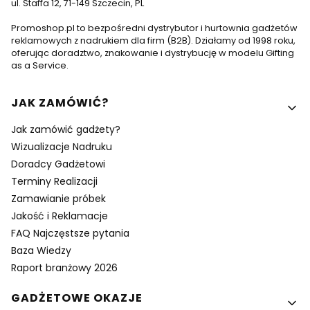
ul. Staffa 12, 71-149 Szczecin, PL
Promoshop.pl to bezpośredni dystrybutor i hurtownia gadżetów
reklamowych z nadrukiem dla firm (B2B). Działamy od 1998 roku,
oferując doradztwo, znakowanie i dystrybucję w modelu Gifting
as a Service.
Linki w stopce
JAK ZAMÓWIĆ?
Jak zamówić gadżety?
Wizualizacje Nadruku
Doradcy Gadżetowi
Terminy Realizacji
Zamawianie próbek
Jakość i Reklamacje
FAQ Najczęstsze pytania
Baza Wiedzy
Raport branżowy 2026
GADŻETOWE OKAZJE