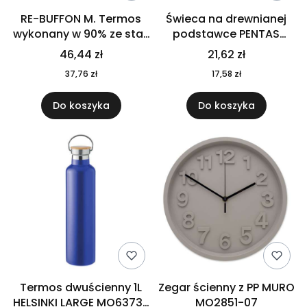
RE-BUFFON M. Termos
Świeca na drewnianej
wykonany w 90% ze stali
podstawce PENTAS
nierdzewnej
MO6282-40
46,44 zł
21,62 zł
pochodzącej z
37,76 zł
17,58 zł
recyklingu 520 ml 94294
Do koszyka
Do koszyka
Termos dwuścienny 1L
Zegar ścienny z PP MURO
HELSINKI LARGE MO6373-
MO2851-07