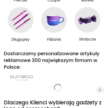
Plecaki
Czapki
Butelki
Słodycze
Długopisy
Filiżanki
Dostarczamy personalizowane artykuły
reklamowe 300 największym firmom w
Polsce:
Włąc
Dlaczego Klienci wybierają gadżety z