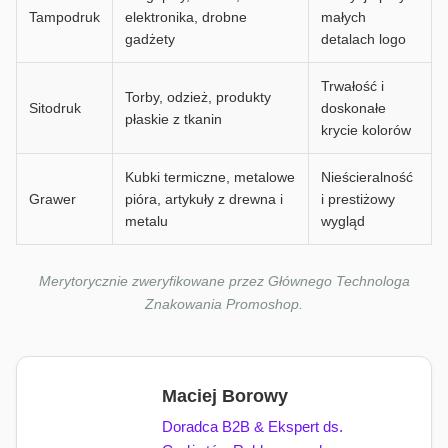
Tampodruk
elektronika, drobne
małych
gadżety
detalach logo
Trwałość i
Torby, odzież, produkty
Sitodruk
doskonałe
płaskie z tkanin
krycie kolorów
Kubki termiczne, metalowe
Nieścieralność
Grawer
pióra, artykuły z drewna i
i prestiżowy
metalu
wygląd
Merytorycznie zweryfikowane przez Głównego Technologa
Znakowania Promoshop.
Maciej Borowy
Doradca B2B & Ekspert ds.