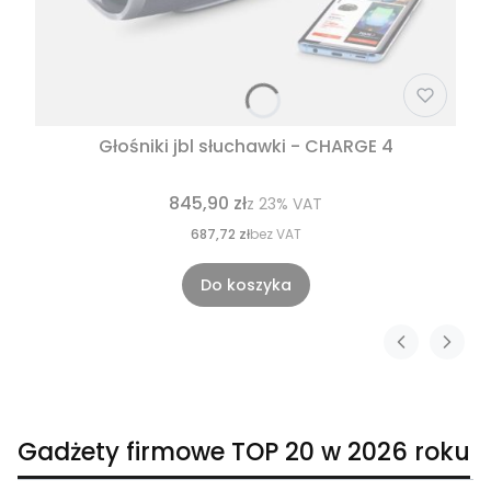
Głośniki jbl słuchawki - CHARGE 4
845,90 zł
z
23%
VAT
687,72 zł
bez VAT
Do koszyka
Gadżety firmowe TOP 20 w 2026 roku