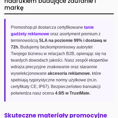
nadrukiem budujące zaufanie i
markę
Promoshop.pl dostarcza certyfikowane
tanie
gadżety reklamowe
oraz asortyment premium z
terminowością
SLA na poziomie 99% i dostawą w
72h.
Budujemy bezkompromisowy autorytet
Twojego biznesu w relacjach B2B, opierając się na
twardych dowodach jakości. Nasz zespół ekspertów
wdraża precyzyjne znakowanie oraz starannie
wyselekcjonowane
akcesoria reklamowe
, które
spełniają rygorystyczne normy użytkowe (m.in.
certyfikaty CE, IP67). Bezpieczeństwo transakcji
potwierdza nasz ocena
4.9/5 w TrustMate.
Skuteczne materiały promocyjne