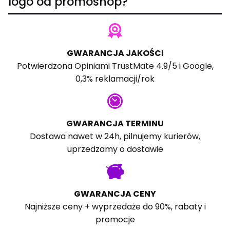
logo od promoshop?
GWARANCJA JAKOŚCI
Potwierdzona
Opiniami TrustMate
4.9/5 i
Google
,
0,3% reklamacji/rok
GWARANCJA TERMINU
Dostawa nawet w 24h, pilnujemy kurierów,
uprzedzamy o dostawie
GWARANCJA CENY
Najniższe ceny + wyprzedaże do 90%, rabaty i
promocje