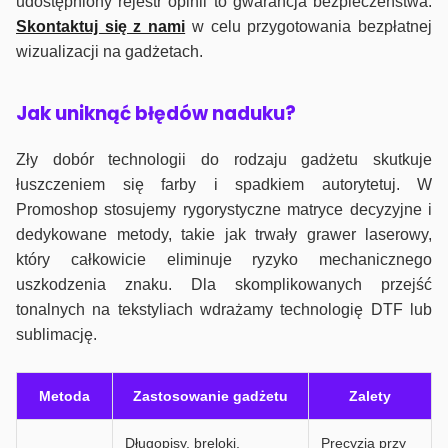
udostępniony rejestr opinii to gwarancja bezpieczeństwa.
Skontaktuj się z nami
w celu przygotowania bezpłatnej
wizualizacji na gadżetach.
J
ak uniknąć błędów naduku?
Zły dobór technologii do rodzaju gadżetu skutkuje
łuszczeniem się farby i spadkiem autorytetuj. W
Promoshop stosujemy rygorystyczne matryce decyzyjne i
dedykowane metody, takie jak trwały grawer laserowy,
który całkowicie eliminuje ryzyko mechanicznego
uszkodzenia znaku. Dla skomplikowanych przejść
tonalnych na tekstyliach wdrażamy technologię DTF lub
sublimację.
Metoda
Zastosowanie gadżetu
Zalety
Długopisy, breloki,
Precyzja przy