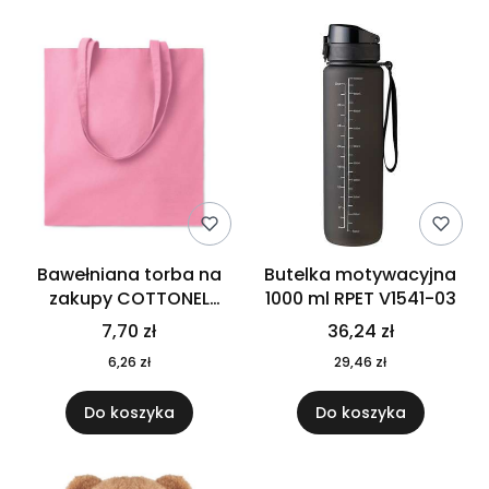
Bawełniana torba na
Butelka motywacyjna
zakupy COTTONEL
1000 ml RPET V1541-03
COLOUR++ MO9846-11
7,70 zł
36,24 zł
6,26 zł
29,46 zł
Do koszyka
Do koszyka