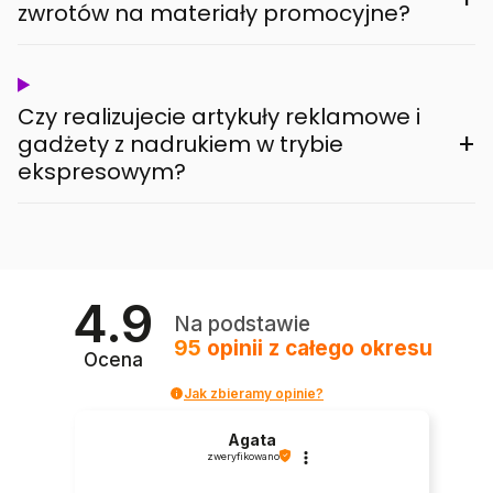
zwrotów na materiały promocyjne?
Czy realizujecie artykuły reklamowe i
+
gadżety z nadrukiem w trybie
ekspresowym?
4.9
Na podstawie
95
opinii
z całego okresu
Ocena
Jak zbieramy opinie?
Agata
zweryfikowano