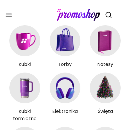
Gadże
Otwórz wy
Kubki
Torby
Notesy
Kubki
Elektronika
Święta
termiczne