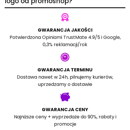
logo od promoshop?
GWARANCJA JAKOŚCI
Potwierdzona
Opiniami TrustMate
4.9/5 i
Google
,
0,3% reklamacji/rok
GWARANCJA TERMINU
Dostawa nawet w 24h, pilnujemy kurierów,
uprzedzamy o dostawie
GWARANCJA CENY
Najniższe ceny + wyprzedaże do 90%, rabaty i
promocje