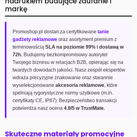
nadrukiem budujące zaufanie i
markę
Promoshop.pl dostarcza certyfikowane
tanie
gadżety reklamowe
oraz asortyment premium z
terminowością
SLA na poziomie 99% i dostawą w
72h.
Budujemy bezkompromisowy autorytet
Twojego biznesu w relacjach B2B, opierając się na
twardych dowodach jakości. Nasz zespół ekspertów
wdraża precyzyjne znakowanie oraz starannie
wyselekcjonowane
akcesoria reklamowe
, które
spełniają rygorystyczne normy użytkowe (m.in.
certyfikaty CE, IP67). Bezpieczeństwo transakcji
potwierdza nasz ocena
4.9/5 w TrustMate.
Skuteczne materiały promocyjne