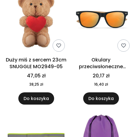
Duży miś z sercem 23cm
Okulary
SNUGGLE MO2949-05
przeciwsłoneczne
CALIFORNIA TOUCH
47,05 zł
20,17 zł
MO9617-10
38,25 zł
16,40 zł
Do koszyka
Do koszyka