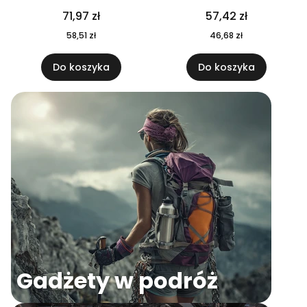
04
71,97 zł
57,42 zł
58,51 zł
46,68 zł
Do koszyka
Do koszyka
Gadżety w podróż