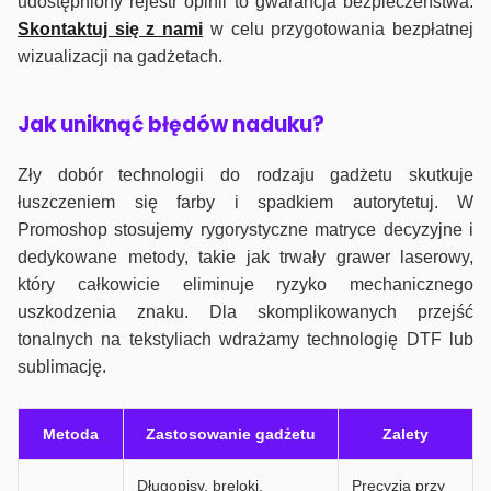
udostępniony rejestr opinii to gwarancja bezpieczeństwa.
Skontaktuj się z nami
w celu przygotowania bezpłatnej
wizualizacji na gadżetach.
J
ak uniknąć błędów naduku?
Zły dobór technologii do rodzaju gadżetu skutkuje
łuszczeniem się farby i spadkiem autorytetuj. W
Promoshop stosujemy rygorystyczne matryce decyzyjne i
dedykowane metody, takie jak trwały grawer laserowy,
który całkowicie eliminuje ryzyko mechanicznego
uszkodzenia znaku. Dla skomplikowanych przejść
tonalnych na tekstyliach wdrażamy technologię DTF lub
sublimację.
Metoda
Zastosowanie gadżetu
Zalety
Długopisy, breloki,
Precyzja przy