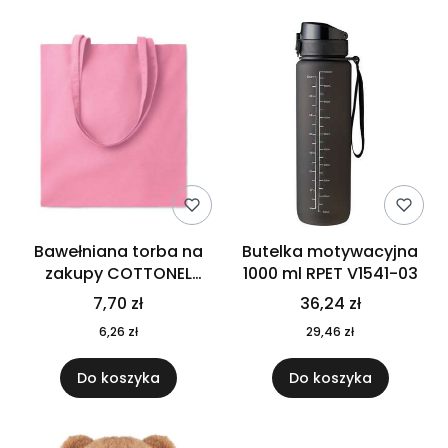
Bawełniana torba na
Butelka motywacyjna
zakupy COTTONEL
1000 ml RPET V1541-03
COLOUR++ MO9846-11
7,70 zł
36,24 zł
6,26 zł
29,46 zł
Do koszyka
Do koszyka