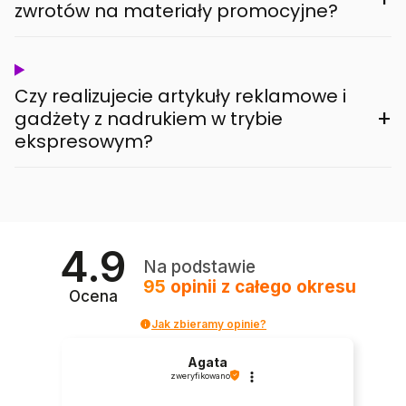
zwrotów na materiały promocyjne?
Czy realizujecie artykuły reklamowe i
+
gadżety z nadrukiem w trybie
ekspresowym?
4.9
Na podstawie
95
opinii
z całego okresu
Ocena
Jak zbieramy opinie?
Agata
zweryfikowano