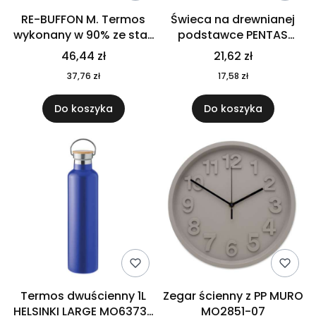
RE-BUFFON M. Termos
Świeca na drewnianej
wykonany w 90% ze stali
podstawce PENTAS
nierdzewnej
MO6282-40
46,44 zł
21,62 zł
pochodzącej z
37,76 zł
17,58 zł
recyklingu 520 ml 94294
Do koszyka
Do koszyka
Termos dwuścienny 1L
Zegar ścienny z PP MURO
HELSINKI LARGE MO6373-
MO2851-07