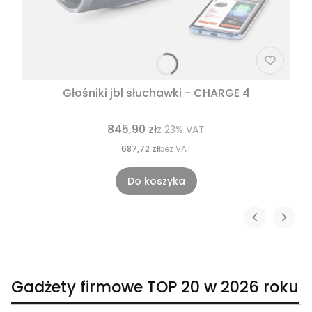
Głośniki jbl słuchawki - CHARGE 4
845,90 zł
z
23%
VAT
687,72 zł
bez VAT
Do koszyka
Gadżety firmowe TOP 20 w 2026 roku