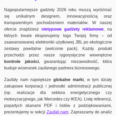
Najpopularniejsze gadżety 2026 roku muszą wyróżniać
się unikalnym designem, innowacyjnością oraz
transparentnym pochodzeniem materiałów. W naszej
ofercie znajdziesz
nietypowe gadżety reklamowe
, na
których trwale eksponujemy logo Twojej firmy – od
zaawansowanej elektroniki użytkowej JBL po ekologiczne
zestawy powitalne (welcome pack). Każdy produkt
przechodzi przez nasze rygorystyczne wewnętrzne
kontrole jako
ści
, gwarantując niezawodność, która
buduje wizerunek zaufanego partnera biznesowego.
Zaufały nam największe
globalne marki
, w tym działy
zakupowe korporacji i jednostki administracji publicznej
(np. realizacje dla sektora energetycznego czy
motoryzacyjnego, jak Mercedes czy IKEA). Listę referencji,
popartych skanami PDF i listów z podziękowaniami,
prezentujemy w sekcji
Zaufali nam
. Zapraszamy do analiz