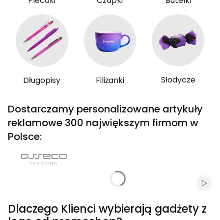
Plecaki
Czapki
Butelki
Słodycze
Długopisy
Filiżanki
Dostarczamy personalizowane artykuły
reklamowe 300 największym firmom w
Polsce:
Włąc
Dlaczego Klienci wybierają gadżety z