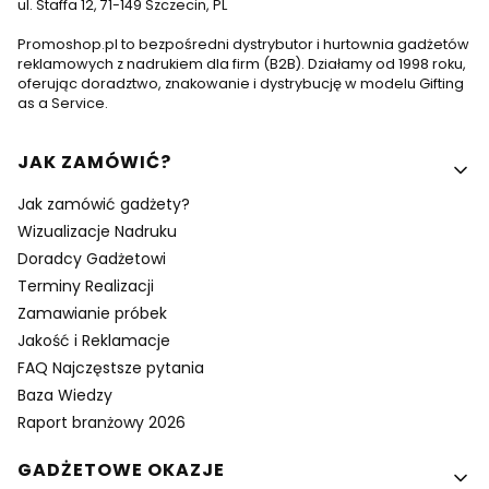
ul. Staffa 12, 71-149 Szczecin, PL
Promoshop.pl to bezpośredni dystrybutor i hurtownia gadżetów
reklamowych z nadrukiem dla firm (B2B). Działamy od 1998 roku,
oferując doradztwo, znakowanie i dystrybucję w modelu Gifting
as a Service.
Linki w stopce
JAK ZAMÓWIĆ?
Jak zamówić gadżety?
Wizualizacje Nadruku
Doradcy Gadżetowi
Terminy Realizacji
Zamawianie próbek
Jakość i Reklamacje
FAQ Najczęstsze pytania
Baza Wiedzy
Raport branżowy 2026
GADŻETOWE OKAZJE