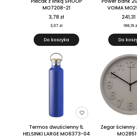
Plecak z linką SHOOP
Power bank 2
MO7208-21
VOIMA MO2
3,78 zł
241,31 
3,07 zł
196,19 z
Do koszyka
Do kosz
Termos dwuścienny 1L
Zegar ścienny
HELSINKI LARGE MO6373-04
MO2851