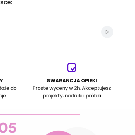
sce:
Włącz autom
Y
GWARANCJA OPIEKI
daże do
Proste wyceny w 2h. Akceptujesz
cje
projekty, nadruki i próbki