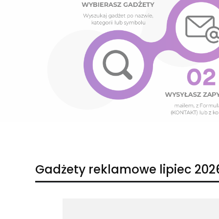
Naciśnij Enter lub spację, aby otworzyć stronę.
Naciśnij Enter lub spację, aby otworzyć stronę.
Gadżety reklamowe lipiec 202