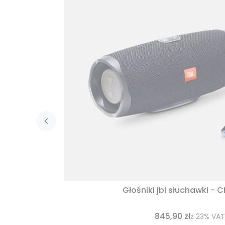
Głośniki jbl słuchawki - 
845,90 zł
z
23%
VAT