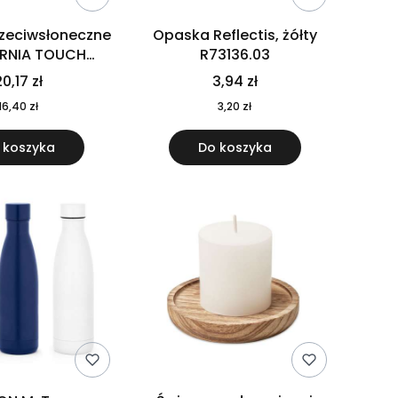
rzeciwsłoneczne
Opaska Reflectis, żółty
ORNIA TOUCH
R73136.03
9617-10
0,17 zł
3,94 zł
16,40 zł
3,20 zł
 koszyka
Do koszyka