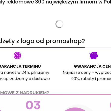
ły reklamowe 300 największym firmom w Pol
adżety z logo od promoshop?
ARANCJA TERMINU
GWARANCJA CEN
a nawet w 24h, pilnujemy
Najniższe ceny + wyprze
w, uprzedzamy o dostawie
90%, rabaty i promo