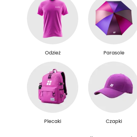
Odzież
Parasole
Plecaki
Czapki