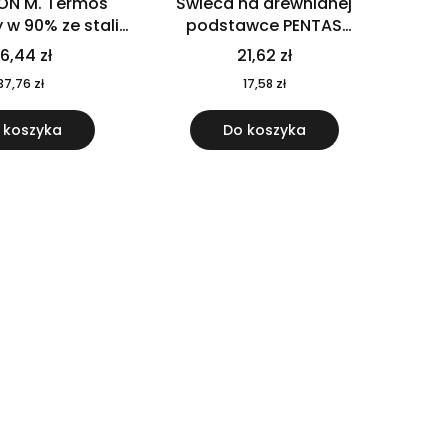
ON M. Termos
Świeca na drewnianej
w 90% ze stali
podstawce PENTAS
j pochodzącej z
MO6282-40
6,44 zł
21,62 zł
u 520 ml 94294
37,76 zł
17,58 zł
 koszyka
Do koszyka