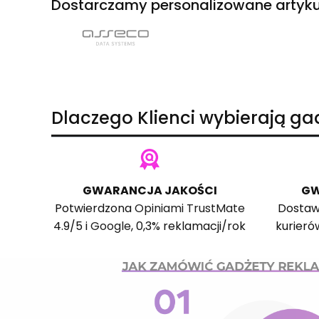
Dostarczamy personalizowane artyku
Dlaczego Klienci wybierają g
GWARANCJA JAKOŚCI
GW
Potwierdzona
Opiniami TrustMate
Dostaw
4.9/5 i
Google
, 0,3% reklamacji/rok
kurieró