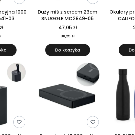
cyjna 1000
Duży miś z sercem 23cm
Okulary p
541-03
SNUGGLE MO2949-05
CALIF
MO
zł
47,05 zł
2
ł
38,25 zł
yka
Do koszyka
Do