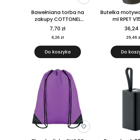
Bawełniana torba na
Butelka motywa
zakupy COTTONEL
ml RPET V1
COLOUR++ MO9846-11
7,70 zł
36,24 
6,26 zł
29,46 z
Do koszyka
Do kosz