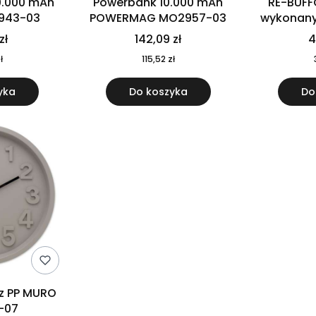
0.000 mAh
Powerbank 10.000 mAh
RE-BUFF
943-03
POWERMAG MO2957-03
wykonany 
nierdzewne
zł
142,09 zł
4
recykling
ł
115,52 zł
yka
Do koszyka
Do
 z PP MURO
-07