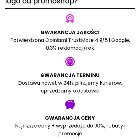
logo od promoshop?
GWARANCJA JAKOŚCI
Potwierdzona
Opiniami TrustMate
4.9/5 i
Google
,
0,3% reklamacji/rok
GWARANCJA TERMINU
Dostawa nawet w 24h, pilnujemy kurierów,
uprzedzamy o dostawie
GWARANCJA CENY
Najniższe ceny + wyprzedaże do 90%, rabaty i
promocje