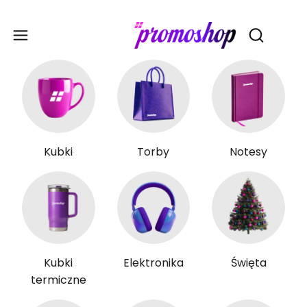
Gadże
Otwórz wy
Kubki
Torby
Notesy
Kubki
Elektronika
Święta
termiczne