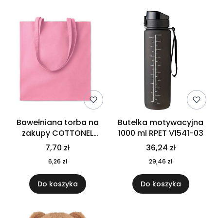
Bawełniana torba na
Butelka motywacyjna
zakupy COTTONEL
1000 ml RPET V1541-03
COLOUR++ MO9846-11
7,70 zł
36,24 zł
6,26 zł
29,46 zł
Do koszyka
Do koszyka