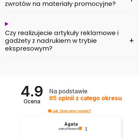
zwrotów na materiały promocyjne?
Czy realizujecie artykuły reklamowe i
+
gadżety z nadrukiem w trybie
ekspresowym?
4.9
Na podstawie
95
opinii
z całego okresu
Ocena
Jak zbieramy opinie?
Agata
zweryfikowano