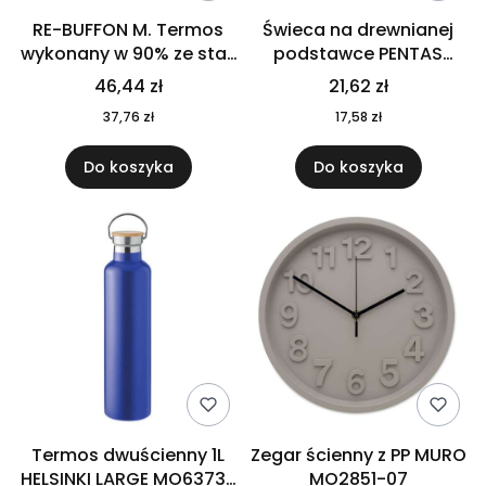
RE-BUFFON M. Termos
Świeca na drewnianej
wykonany w 90% ze stali
podstawce PENTAS
nierdzewnej
MO6282-40
46,44 zł
21,62 zł
pochodzącej z
37,76 zł
17,58 zł
recyklingu 520 ml 94294
Do koszyka
Do koszyka
Termos dwuścienny 1L
Zegar ścienny z PP MURO
HELSINKI LARGE MO6373-
MO2851-07