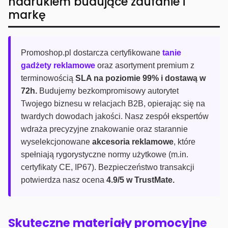
nadrukiem budujące zaufanie i
markę
Promoshop.pl dostarcza certyfikowane
tanie
gadżety reklamowe
oraz asortyment premium z
terminowością
SLA na poziomie 99% i dostawą w
72h.
Budujemy bezkompromisowy autorytet
Twojego biznesu w relacjach B2B, opierając się na
twardych dowodach jakości. Nasz zespół ekspertów
wdraża precyzyjne znakowanie oraz starannie
wyselekcjonowane
akcesoria reklamowe
, które
spełniają rygorystyczne normy użytkowe (m.in.
certyfikaty CE, IP67). Bezpieczeństwo transakcji
potwierdza nasz ocena
4.9/5 w TrustMate.
Skuteczne materiały promocyjne