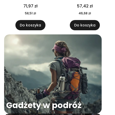
04
71,97 zł
57,42 zł
58,51 zł
46,68 zł
Do koszyka
Do koszyka
Gadżety w podróż