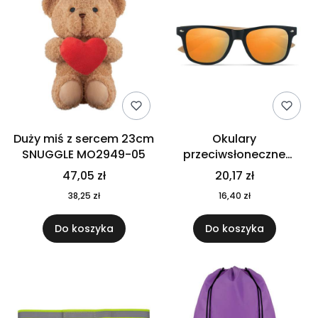
Duży miś z sercem 23cm
Okulary
SNUGGLE MO2949-05
przeciwsłoneczne
CALIFORNIA TOUCH
47,05 zł
20,17 zł
MO9617-10
38,25 zł
16,40 zł
Do koszyka
Do koszyka