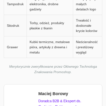
Tampodruk
elektronika, drobne
małych
gadżety
detalach logo
Trwałość i
Torby, odzież, produkty
Sitodruk
doskonałe
płaskie z tkanin
krycie kolorów
Kubki termiczne, metalowe
Nieścieralność
Grawer
pióra, artykuły z drewna i
i prestiżowy
metalu
wygląd
Merytorycznie zweryfikowane przez Głównego Technologa
Znakowania Promoshop.
Maciej Borowy
Doradca B2B & Ekspert ds.