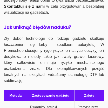
udostępniony rejestr opinii to gwarancja bezpieczeństwa.
Skontaktuj się z nami
w celu przygotowania bezpłatnej
wizualizacji na gadżetach.
J
ak uniknąć błędów naduku?
Zły dobór technologii do rodzaju gadżetu skutkuje
łuszczeniem się farby i spadkiem autorytetuj. W
Promoshop stosujemy rygorystyczne matryce decyzyjne i
dedykowane metody, takie jak trwały grawer laserowy,
który całkowicie eliminuje ryzyko mechanicznego
uszkodzenia znaku. Dla skomplikowanych przejść
tonalnych na tekstyliach wdrażamy technologię DTF lub
sublimację.
Metoda
Zastosowanie gadżetu
Zalety
Długopisy, breloki,
Precyzja przy