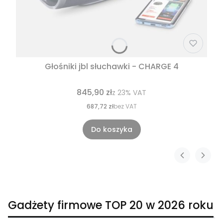
Głośniki jbl słuchawki - CHARGE 4
845,90 zł
z
23%
VAT
687,72 zł
bez VAT
Do koszyka
Gadżety firmowe TOP 20 w 2026 roku