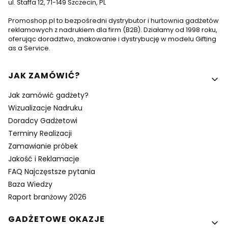
ul. Staffa 12, 71-149 Szczecin, PL
Promoshop.pl to bezpośredni dystrybutor i hurtownia gadżetów
reklamowych z nadrukiem dla firm (B2B). Działamy od 1998 roku,
oferując doradztwo, znakowanie i dystrybucję w modelu Gifting
as a Service.
Linki w stopce
JAK ZAMÓWIĆ?
Jak zamówić gadżety?
Wizualizacje Nadruku
Doradcy Gadżetowi
Terminy Realizacji
Zamawianie próbek
Jakość i Reklamacje
FAQ Najczęstsze pytania
Baza Wiedzy
Raport branżowy 2026
GADŻETOWE OKAZJE