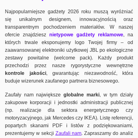
Najpopularniejsze gadżety 2026 roku muszą wyróżniać
się unikalnym designem, innowacyjnością oraz
transparentnym pochodzeniem materiałów. W naszej
ofercie znajdziesz
nietypowe gadżety reklamowe
, na
których trwale eksponujemy logo Twojej firmy – od
zaawansowanej elektroniki użytkowej JBL po ekologiczne
zestawy powitalne (welcome pack). Każdy produkt
przechodzi przez nasze rygorystyczne wewnętrzne
kontrole jako
ści
, gwarantując niezawodność, która
buduje wizerunek zaufanego partnera biznesowego.
Zaufały nam największe
globalne marki
, w tym działy
zakupowe korporacji i jednostki administracji publicznej
(np. realizacje dla sektora energetycznego czy
motoryzacyjnego, jak Mercedes czy IKEA). Listę referencji,
popartych skanami PDF i listów z podziękowaniami,
prezentujemy w sekcji
Zaufali nam
. Zapraszamy do analiz