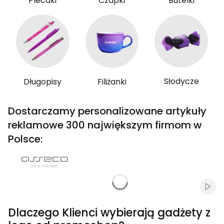
Plecaki
Czapki
Butelki
Słodycze
Długopisy
Filiżanki
Dostarczamy personalizowane artykuły
reklamowe 300 największym firmom w
Polsce:
Włąc
Dlaczego Klienci wybierają gadżety z