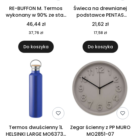
RE-BUFFON M. Termos
Świeca na drewnianej
wykonany w 90% ze stali
podstawce PENTAS
nierdzewnej
MO6282-40
46,44 zł
21,62 zł
pochodzącej z
37,76 zł
17,58 zł
recyklingu 520 ml 94294
Do koszyka
Do koszyka
Termos dwuścienny 1L
Zegar ścienny z PP MURO
HELSINKI LARGE MO6373-
MO2851-07