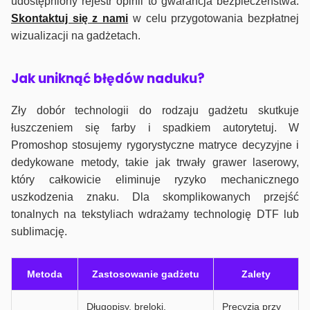
udostępniony rejestr opinii to gwarancja bezpieczeństwa.
Skontaktuj się z nami
w celu przygotowania bezpłatnej
wizualizacji na gadżetach.
J
ak uniknąć błędów naduku?
Zły dobór technologii do rodzaju gadżetu skutkuje
łuszczeniem się farby i spadkiem autorytetuj. W
Promoshop stosujemy rygorystyczne matryce decyzyjne i
dedykowane metody, takie jak trwały grawer laserowy,
który całkowicie eliminuje ryzyko mechanicznego
uszkodzenia znaku. Dla skomplikowanych przejść
tonalnych na tekstyliach wdrażamy technologię DTF lub
sublimację.
Metoda
Zastosowanie gadżetu
Zalety
Długopisy, breloki,
Precyzja przy