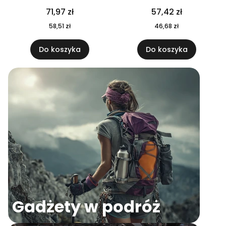
04
71,97 zł
57,42 zł
58,51 zł
46,68 zł
Do koszyka
Do koszyka
Gadżety w podróż