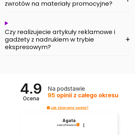
zwrotów na materiały promocyjne?
Czy realizujecie artykuły reklamowe i
+
gadżety z nadrukiem w trybie
ekspresowym?
4.9
Na podstawie
95
opinii
z całego okresu
Ocena
Jak zbieramy opinie?
Agata
zweryfikowano