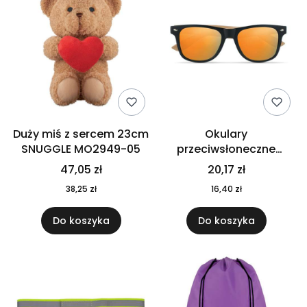
Duży miś z sercem 23cm
Okulary
SNUGGLE MO2949-05
przeciwsłoneczne
CALIFORNIA TOUCH
47,05 zł
20,17 zł
MO9617-10
38,25 zł
16,40 zł
Do koszyka
Do koszyka