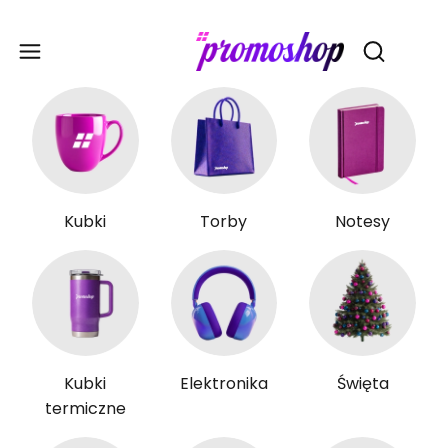
Gadże
Otwórz wy
Kubki
Torby
Notesy
Kubki
Elektronika
Święta
termiczne