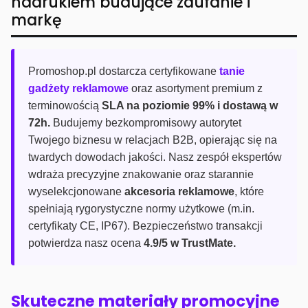
nadrukiem budujące zaufanie i
markę
Promoshop.pl dostarcza certyfikowane
tanie
gadżety reklamowe
oraz asortyment premium z
terminowością
SLA na poziomie 99% i dostawą w
72h.
Budujemy bezkompromisowy autorytet
Twojego biznesu w relacjach B2B, opierając się na
twardych dowodach jakości. Nasz zespół ekspertów
wdraża precyzyjne znakowanie oraz starannie
wyselekcjonowane
akcesoria reklamowe
, które
spełniają rygorystyczne normy użytkowe (m.in.
certyfikaty CE, IP67). Bezpieczeństwo transakcji
potwierdza nasz ocena
4.9/5 w TrustMate.
Skuteczne materiały promocyjne