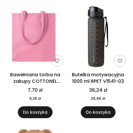
Bawełniana torba na
Butelka motywacyjna
zakupy COTTONEL
1000 ml RPET V1541-03
COLOUR++ MO9846-11
7,70 zł
36,24 zł
6,26 zł
29,46 zł
Do koszyka
Do koszyka