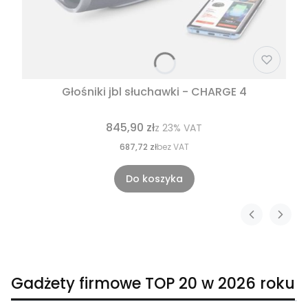
Głośniki jbl słuchawki - CHARGE 4
845,90 zł
z
23%
VAT
687,72 zł
bez VAT
Do koszyka
Gadżety firmowe TOP 20 w 2026 roku