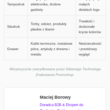
Tampodruk
elektronika, drobne
małych
gadżety
detalach logo
Trwałość i
Torby, odzież, produkty
Sitodruk
doskonałe
płaskie z tkanin
krycie kolorów
Kubki termiczne, metalowe
Nieścieralność
Grawer
pióra, artykuły z drewna i
i prestiżowy
metalu
wygląd
Merytorycznie zweryfikowane przez Głównego Technologa
Znakowania Promoshop.
Maciej Borowy
Doradca B2B & Ekspert ds.