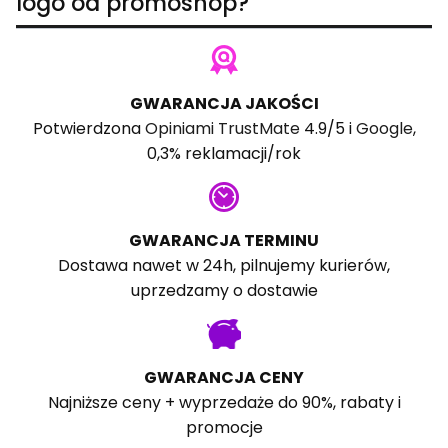
logo od promoshop?
GWARANCJA JAKOŚCI
Potwierdzona
Opiniami TrustMate
4.9/5 i
Google
,
0,3% reklamacji/rok
GWARANCJA TERMINU
Dostawa nawet w 24h, pilnujemy kurierów,
uprzedzamy o dostawie
GWARANCJA CENY
Najniższe ceny + wyprzedaże do 90%, rabaty i
promocje