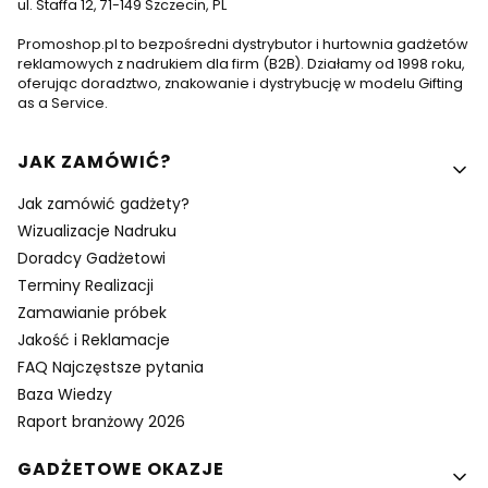
ul. Staffa 12, 71-149 Szczecin, PL
Promoshop.pl to bezpośredni dystrybutor i hurtownia gadżetów
reklamowych z nadrukiem dla firm (B2B). Działamy od 1998 roku,
oferując doradztwo, znakowanie i dystrybucję w modelu Gifting
as a Service.
Linki w stopce
JAK ZAMÓWIĆ?
Jak zamówić gadżety?
Wizualizacje Nadruku
Doradcy Gadżetowi
Terminy Realizacji
Zamawianie próbek
Jakość i Reklamacje
FAQ Najczęstsze pytania
Baza Wiedzy
Raport branżowy 2026
GADŻETOWE OKAZJE