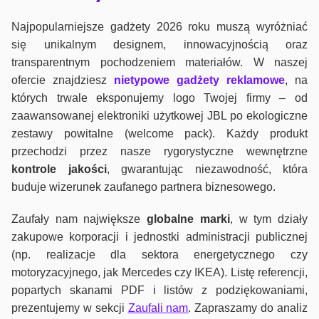
Najpopularniejsze gadżety 2026 roku muszą wyróżniać
się unikalnym designem, innowacyjnością oraz
transparentnym pochodzeniem materiałów. W naszej
ofercie znajdziesz
nietypowe gadżety reklamowe
, na
których trwale eksponujemy logo Twojej firmy – od
zaawansowanej elektroniki użytkowej JBL po ekologiczne
zestawy powitalne (welcome pack). Każdy produkt
przechodzi przez nasze rygorystyczne wewnętrzne
kontrole jako
ści
, gwarantując niezawodność, która
buduje wizerunek zaufanego partnera biznesowego.
Zaufały nam największe
globalne marki
, w tym działy
zakupowe korporacji i jednostki administracji publicznej
(np. realizacje dla sektora energetycznego czy
motoryzacyjnego, jak Mercedes czy IKEA). Listę referencji,
popartych skanami PDF i listów z podziękowaniami,
prezentujemy w sekcji
Zaufali nam
. Zapraszamy do analiz