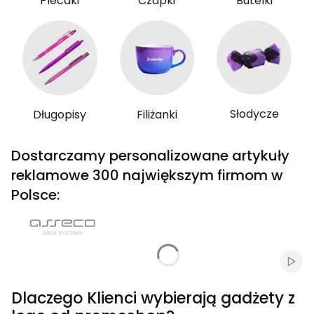
Plecaki
Czapki
Butelki
Słodycze
Długopisy
Filiżanki
Dostarczamy personalizowane artykuły
reklamowe 300 największym firmom w
Polsce:
Włąc
Dlaczego Klienci wybierają gadżety z