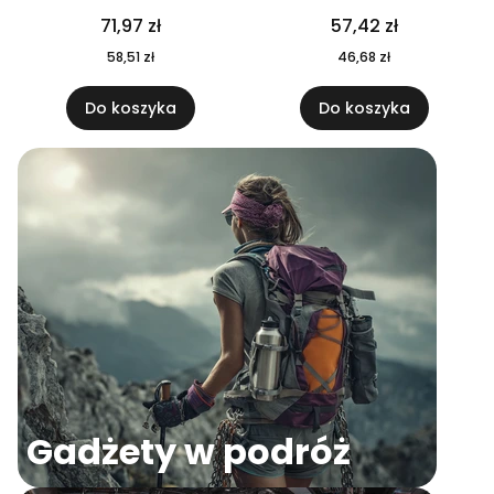
04
71,97 zł
57,42 zł
58,51 zł
46,68 zł
Do koszyka
Do koszyka
Gadżety w podróż