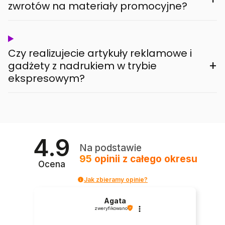
zwrotów na materiały promocyjne?
Czy realizujecie artykuły reklamowe i
+
gadżety z nadrukiem w trybie
ekspresowym?
4.9
Na podstawie
95
opinii
z całego okresu
Ocena
Jak zbieramy opinie?
Agata
zweryfikowano