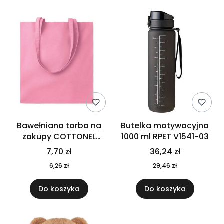
Bawełniana torba na
Butelka motywacyjna
zakupy COTTONEL
1000 ml RPET V1541-03
COLOUR++ MO9846-11
7,70 zł
36,24 zł
6,26 zł
29,46 zł
Do koszyka
Do koszyka