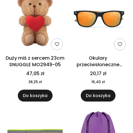
Duży miś z sercem 23cm
Okulary
SNUGGLE MO2949-05
przeciwsłoneczne
CALIFORNIA TOUCH
47,05 zł
20,17 zł
MO9617-10
38,25 zł
16,40 zł
Do koszyka
Do koszyka