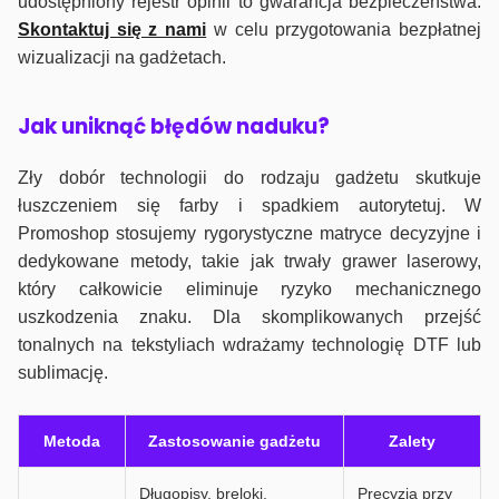
udostępniony rejestr opinii to gwarancja bezpieczeństwa.
Skontaktuj się z nami
w celu przygotowania bezpłatnej
wizualizacji na gadżetach.
J
ak uniknąć błędów naduku?
Zły dobór technologii do rodzaju gadżetu skutkuje
łuszczeniem się farby i spadkiem autorytetuj. W
Promoshop stosujemy rygorystyczne matryce decyzyjne i
dedykowane metody, takie jak trwały grawer laserowy,
który całkowicie eliminuje ryzyko mechanicznego
uszkodzenia znaku. Dla skomplikowanych przejść
tonalnych na tekstyliach wdrażamy technologię DTF lub
sublimację.
Metoda
Zastosowanie gadżetu
Zalety
Długopisy, breloki,
Precyzja przy