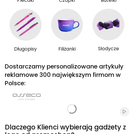
Plecaki
Czapki
Butelki
Słodycze
Długopisy
Filiżanki
Dostarczamy personalizowane artykuły
reklamowe 300 największym firmom w
Polsce:
Włąc
Dlaczego Klienci wybierają gadżety z