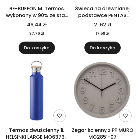
RE-BUFFON M. Termos
Świeca na drewnianej
wykonany w 90% ze stali
podstawce PENTAS
nierdzewnej
MO6282-40
46,44 zł
21,62 zł
pochodzącej z
37,76 zł
17,58 zł
recyklingu 520 ml 94294
Do koszyka
Do koszyka
Termos dwuścienny 1L
Zegar ścienny z PP MURO
HELSINKI LARGE MO6373-
MO2851-07