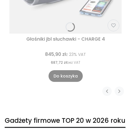
Głośniki jbl słuchawki - CHARGE 4
845,90 zł
z
23%
VAT
687,72 zł
bez VAT
Do koszyka
Gadżety firmowe TOP 20 w 2026 roku