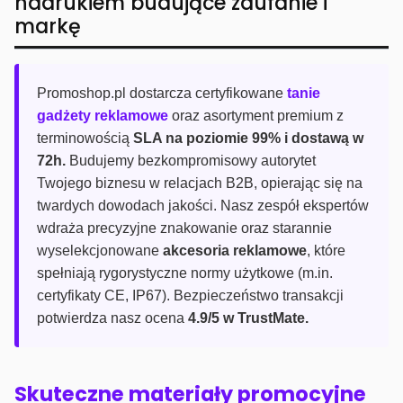
nadrukiem budujące zaufanie i
markę
Promoshop.pl dostarcza certyfikowane
tanie
gadżety reklamowe
oraz asortyment premium z
terminowością
SLA na poziomie 99% i dostawą w
72h.
Budujemy bezkompromisowy autorytet
Twojego biznesu w relacjach B2B, opierając się na
twardych dowodach jakości. Nasz zespół ekspertów
wdraża precyzyjne znakowanie oraz starannie
wyselekcjonowane
akcesoria reklamowe
, które
spełniają rygorystyczne normy użytkowe (m.in.
certyfikaty CE, IP67). Bezpieczeństwo transakcji
potwierdza nasz ocena
4.9/5 w TrustMate.
Skuteczne materiały promocyjne