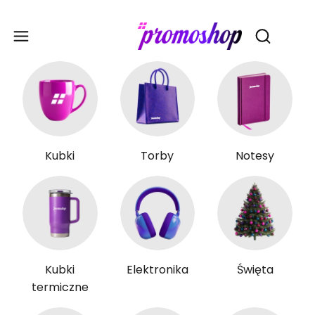
Gadże
Otwórz wy
Kubki
Torby
Notesy
Kubki
Elektronika
Święta
termiczne