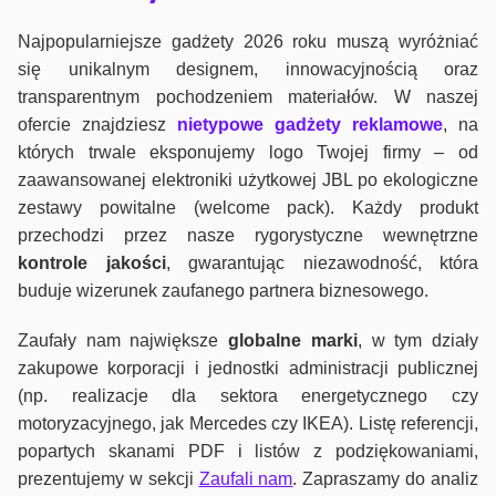
Najpopularniejsze gadżety 2026 roku muszą wyróżniać
się unikalnym designem, innowacyjnością oraz
transparentnym pochodzeniem materiałów. W naszej
ofercie znajdziesz
nietypowe gadżety reklamowe
, na
których trwale eksponujemy logo Twojej firmy – od
zaawansowanej elektroniki użytkowej JBL po ekologiczne
zestawy powitalne (welcome pack). Każdy produkt
przechodzi przez nasze rygorystyczne wewnętrzne
kontrole jako
ści
, gwarantując niezawodność, która
buduje wizerunek zaufanego partnera biznesowego.
Zaufały nam największe
globalne marki
, w tym działy
zakupowe korporacji i jednostki administracji publicznej
(np. realizacje dla sektora energetycznego czy
motoryzacyjnego, jak Mercedes czy IKEA). Listę referencji,
popartych skanami PDF i listów z podziękowaniami,
prezentujemy w sekcji
Zaufali nam
. Zapraszamy do analiz