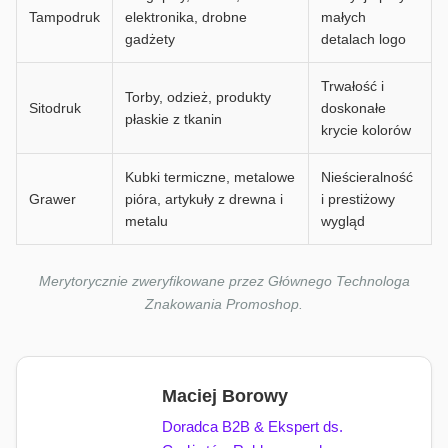
Tampodruk
elektronika, drobne
małych
gadżety
detalach logo
Trwałość i
Torby, odzież, produkty
Sitodruk
doskonałe
płaskie z tkanin
krycie kolorów
Kubki termiczne, metalowe
Nieścieralność
Grawer
pióra, artykuły z drewna i
i prestiżowy
metalu
wygląd
Merytorycznie zweryfikowane przez Głównego Technologa
Znakowania Promoshop.
Maciej Borowy
Doradca B2B & Ekspert ds.