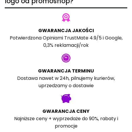
logo od promoshop?
GWARANCJA JAKOŚCI
Potwierdzona
Opiniami TrustMate
4.9/5 i
Google
,
0,3% reklamacji/rok
GWARANCJA TERMINU
Dostawa nawet w 24h, pilnujemy kurierów,
uprzedzamy o dostawie
GWARANCJA CENY
Najniższe ceny + wyprzedaże do 90%, rabaty i
promocje