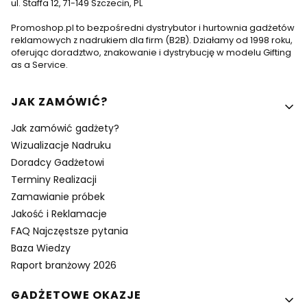
ul. Staffa 12, 71-149 Szczecin, PL
Promoshop.pl to bezpośredni dystrybutor i hurtownia gadżetów
reklamowych z nadrukiem dla firm (B2B). Działamy od 1998 roku,
oferując doradztwo, znakowanie i dystrybucję w modelu Gifting
as a Service.
Linki w stopce
JAK ZAMÓWIĆ?
Jak zamówić gadżety?
Wizualizacje Nadruku
Doradcy Gadżetowi
Terminy Realizacji
Zamawianie próbek
Jakość i Reklamacje
FAQ Najczęstsze pytania
Baza Wiedzy
Raport branżowy 2026
GADŻETOWE OKAZJE