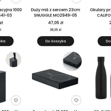
cyjna 1000
Duży miś z sercem 23cm
Okulary p
541-03
SNUGGLE MO2949-05
CALIF
MO
zł
47,05 zł
2
ł
38,25 zł
yka
Do koszyka
Do