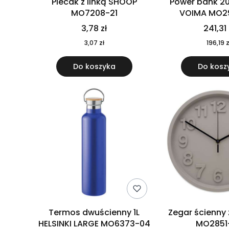
Plecak z linką SHOOP
Power bank 2
MO7208-21
VOIMA MO2
3,78 zł
241,31 
3,07 zł
196,19 z
Do koszyka
Do kosz
Termos dwuścienny 1L
Zegar ścienny
HELSINKI LARGE MO6373-04
MO2851