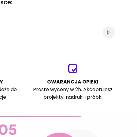
sce:
Włącz autom
Y
GWARANCJA OPIEKI
daże do
Proste wyceny w 2h. Akceptujesz
cje
projekty, nadruki i próbki