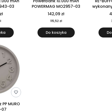
0.000 mAh
Powerbank 10.000 mAh
RE-BUFF
943-03
POWERMAG MO2957-03
wykonany 
nierdzewne
zł
142,09 zł
4
recykling
ł
115,52 zł
yka
Do koszyka
Do
 z PP MURO
-07