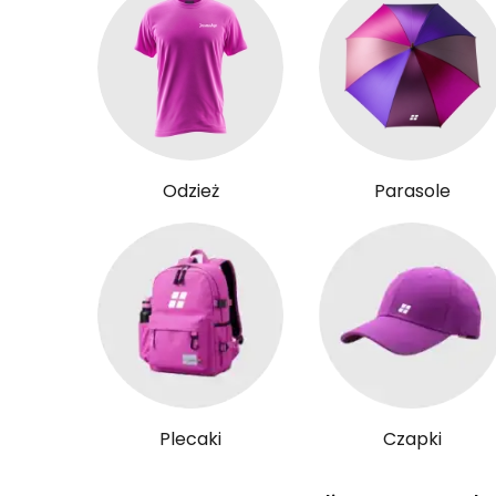
Odzież
Parasole
Plecaki
Czapki