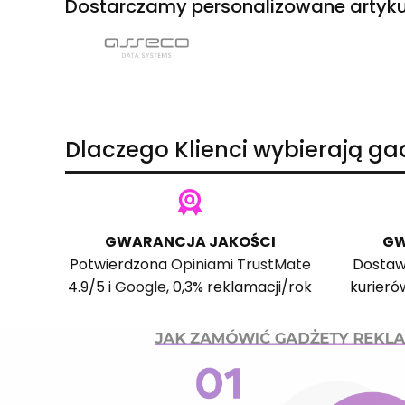
Dostarczamy personalizowane artyku
Dlaczego Klienci wybierają g
GWARANCJA JAKOŚCI
GW
Potwierdzona
Opiniami TrustMate
Dostaw
4.9/5 i
Google
, 0,3% reklamacji/rok
kurieró