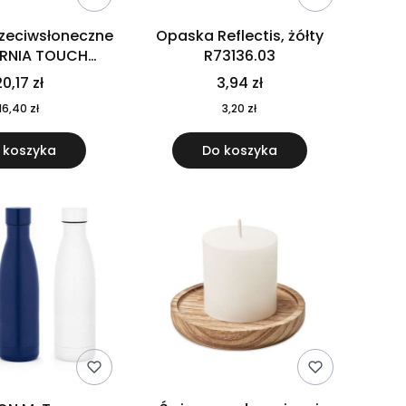
rzeciwsłoneczne
Opaska Reflectis, żółty
ORNIA TOUCH
R73136.03
9617-10
0,17 zł
3,94 zł
16,40 zł
3,20 zł
 koszyka
Do koszyka