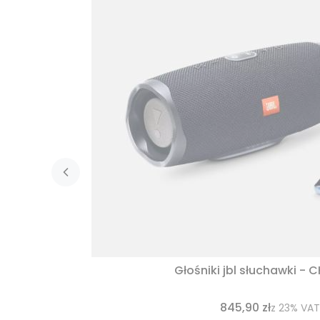
Głośniki jbl słuchawki - 
845,90 zł
z
23%
VAT