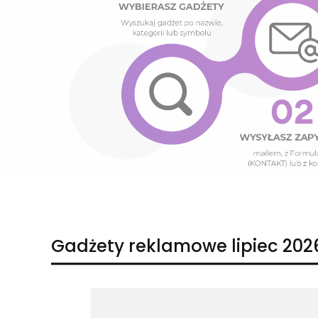
Naciśnij Enter lub spację, aby otworzyć stronę.
Naciśnij Enter lub spację, aby otworzyć stronę.
Gadżety reklamowe lipiec 202