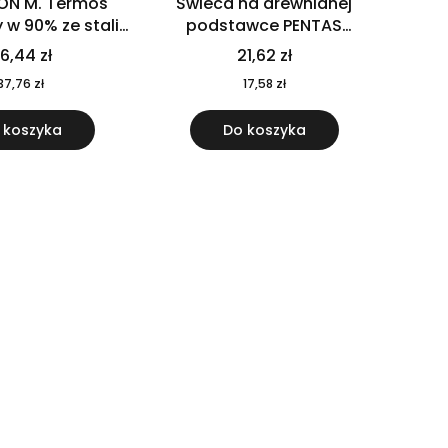
ON M. Termos
Świeca na drewnianej
w 90% ze stali
podstawce PENTAS
j pochodzącej z
MO6282-40
6,44 zł
21,62 zł
u 520 ml 94294
37,76 zł
17,58 zł
 koszyka
Do koszyka