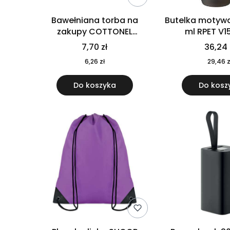
Bawełniana torba na
Butelka motywa
zakupy COTTONEL
ml RPET V1
COLOUR++ MO9846-11
7,70 zł
36,24 
6,26 zł
29,46 z
Do koszyka
Do kosz