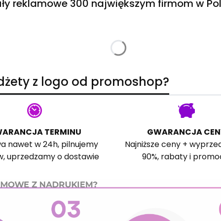
ły reklamowe 300 największym firmom w Pol
adżety z logo od promoshop?
ARANCJA TERMINU
GWARANCJA CEN
a nawet w 24h, pilnujemy
Najniższe ceny + wyprze
w, uprzedzamy o dostawie
90%, rabaty i promo