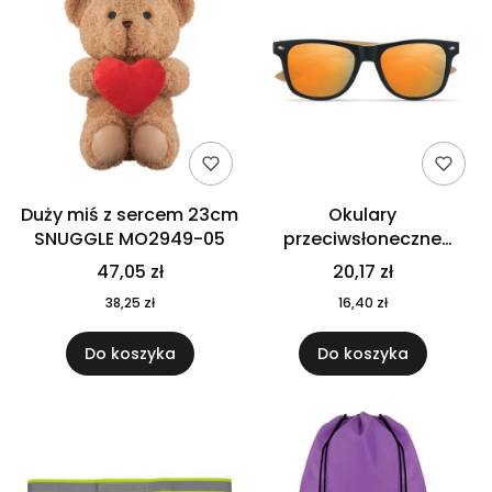
Duży miś z sercem 23cm
Okulary
SNUGGLE MO2949-05
przeciwsłoneczne
CALIFORNIA TOUCH
47,05 zł
20,17 zł
MO9617-10
38,25 zł
16,40 zł
Do koszyka
Do koszyka