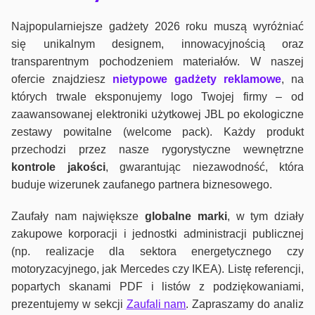
Najpopularniejsze gadżety 2026 roku muszą wyróżniać
się unikalnym designem, innowacyjnością oraz
transparentnym pochodzeniem materiałów. W naszej
ofercie znajdziesz
nietypowe gadżety reklamowe
, na
których trwale eksponujemy logo Twojej firmy – od
zaawansowanej elektroniki użytkowej JBL po ekologiczne
zestawy powitalne (welcome pack). Każdy produkt
przechodzi przez nasze rygorystyczne wewnętrzne
kontrole jako
ści
, gwarantując niezawodność, która
buduje wizerunek zaufanego partnera biznesowego.
Zaufały nam największe
globalne marki
, w tym działy
zakupowe korporacji i jednostki administracji publicznej
(np. realizacje dla sektora energetycznego czy
motoryzacyjnego, jak Mercedes czy IKEA). Listę referencji,
popartych skanami PDF i listów z podziękowaniami,
prezentujemy w sekcji
Zaufali nam
. Zapraszamy do analiz