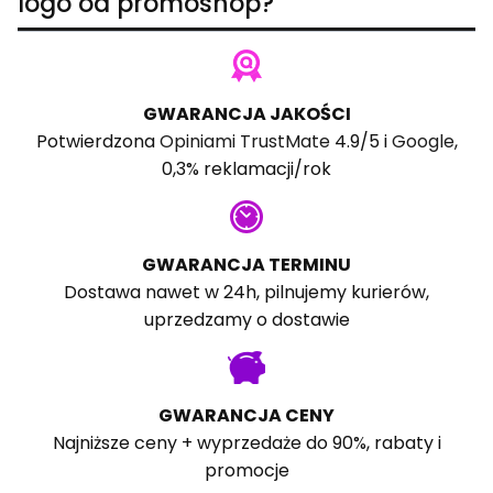
logo od promoshop?
GWARANCJA JAKOŚCI
Potwierdzona
Opiniami TrustMate
4.9/5 i
Google
,
0,3% reklamacji/rok
GWARANCJA TERMINU
Dostawa nawet w 24h, pilnujemy kurierów,
uprzedzamy o dostawie
GWARANCJA CENY
Najniższe ceny + wyprzedaże do 90%, rabaty i
promocje