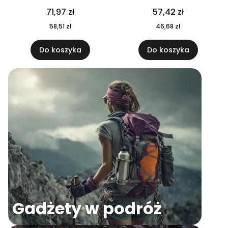
04
71,97 zł
57,42 zł
58,51 zł
46,68 zł
Do koszyka
Do koszyka
Gadżety w podróż