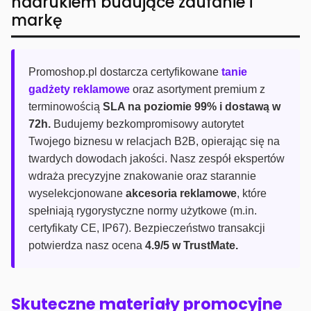
nadrukiem budujące zaufanie i
markę
Promoshop.pl dostarcza certyfikowane
tanie
gadżety reklamowe
oraz asortyment premium z
terminowością
SLA na poziomie 99% i dostawą w
72h.
Budujemy bezkompromisowy autorytet
Twojego biznesu w relacjach B2B, opierając się na
twardych dowodach jakości. Nasz zespół ekspertów
wdraża precyzyjne znakowanie oraz starannie
wyselekcjonowane
akcesoria reklamowe
, które
spełniają rygorystyczne normy użytkowe (m.in.
certyfikaty CE, IP67). Bezpieczeństwo transakcji
potwierdza nasz ocena
4.9/5 w TrustMate.
Skuteczne materiały promocyjne