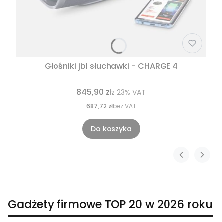
Głośniki jbl słuchawki - CHARGE 4
845,90 zł
z
23%
VAT
687,72 zł
bez VAT
Do koszyka
Gadżety firmowe TOP 20 w 2026 roku