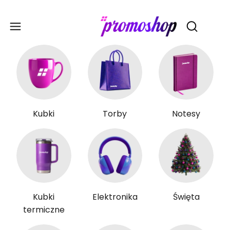
Gadże
Otwórz wy
Kubki
Torby
Notesy
Kubki
Elektronika
Święta
termiczne