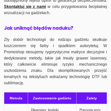
udostępniony rejestr opinii to gwarancja bezpieczeństwa.
Skontaktuj się z nami
w celu przygotowania bezpłatnej
wizualizacji na gadżetach.
J
ak uniknąć błędów naduku?
Zły dobór technologii do rodzaju gadżetu skutkuje
łuszczeniem się farby i spadkiem autorytetuj. W
Promoshop stosujemy rygorystyczne matryce decyzyjne i
dedykowane metody, takie jak trwały grawer laserowy,
który całkowicie eliminuje ryzyko mechanicznego
uszkodzenia znaku. Dla skomplikowanych przejść
tonalnych na tekstyliach wdrażamy technologię DTF lub
sublimację.
Metoda
Zastosowanie gadżetu
Zalety
Długopisy, breloki,
Precyzja przy