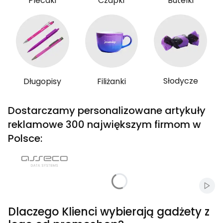
Plecaki
Czapki
Butelki
Słodycze
Długopisy
Filiżanki
Dostarczamy personalizowane artykuły
reklamowe 300 największym firmom w
Polsce:
Włąc
Dlaczego Klienci wybierają gadżety z