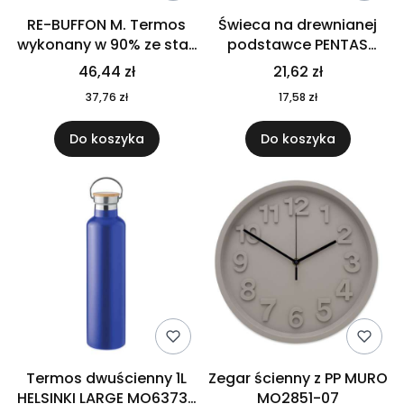
RE-BUFFON M. Termos
Świeca na drewnianej
wykonany w 90% ze stali
podstawce PENTAS
nierdzewnej
MO6282-40
46,44 zł
21,62 zł
pochodzącej z
37,76 zł
17,58 zł
recyklingu 520 ml 94294
Do koszyka
Do koszyka
Termos dwuścienny 1L
Zegar ścienny z PP MURO
HELSINKI LARGE MO6373-
MO2851-07