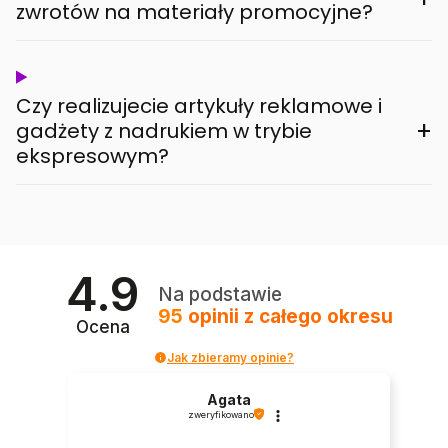
zwrotów na materiały promocyjne?
Czy realizujecie artykuły reklamowe i
+
gadżety z nadrukiem w trybie
ekspresowym?
4.9
Na podstawie
95
opinii
z całego okresu
Ocena
Jak zbieramy opinie?
Agata
zweryfikowano