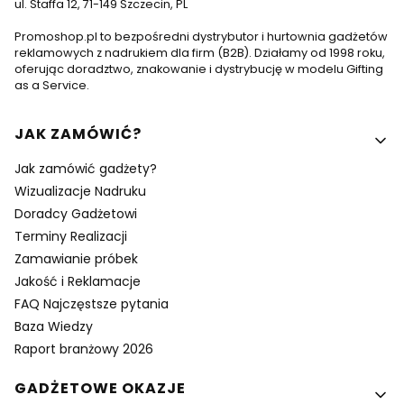
ul. Staffa 12, 71-149 Szczecin, PL
Promoshop.pl to bezpośredni dystrybutor i hurtownia gadżetów
reklamowych z nadrukiem dla firm (B2B). Działamy od 1998 roku,
oferując doradztwo, znakowanie i dystrybucję w modelu Gifting
as a Service.
Linki w stopce
JAK ZAMÓWIĆ?
Jak zamówić gadżety?
Wizualizacje Nadruku
Doradcy Gadżetowi
Terminy Realizacji
Zamawianie próbek
Jakość i Reklamacje
FAQ Najczęstsze pytania
Baza Wiedzy
Raport branżowy 2026
GADŻETOWE OKAZJE