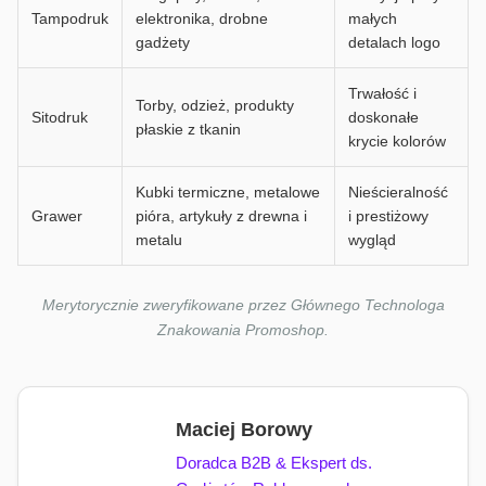
Tampodruk
elektronika, drobne
małych
gadżety
detalach logo
Trwałość i
Torby, odzież, produkty
Sitodruk
doskonałe
płaskie z tkanin
krycie kolorów
Kubki termiczne, metalowe
Nieścieralność
Grawer
pióra, artykuły z drewna i
i prestiżowy
metalu
wygląd
Merytorycznie zweryfikowane przez Głównego Technologa
Znakowania Promoshop.
Maciej Borowy
Doradca B2B & Ekspert ds.