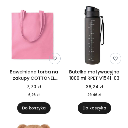
Bawełniana torba na
Butelka motywacyjna
zakupy COTTONEL
1000 ml RPET V1541-03
COLOUR++ MO9846-11
7,70 zł
36,24 zł
6,26 zł
29,46 zł
Do koszyka
Do koszyka