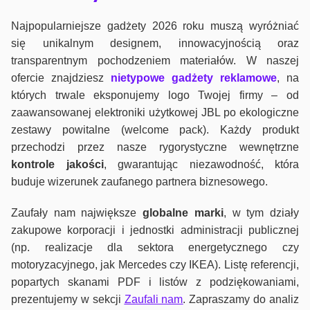
Najpopularniejsze gadżety 2026 roku muszą wyróżniać
się unikalnym designem, innowacyjnością oraz
transparentnym pochodzeniem materiałów. W naszej
ofercie znajdziesz
nietypowe gadżety reklamowe
, na
których trwale eksponujemy logo Twojej firmy – od
zaawansowanej elektroniki użytkowej JBL po ekologiczne
zestawy powitalne (welcome pack). Każdy produkt
przechodzi przez nasze rygorystyczne wewnętrzne
kontrole jako
ści
, gwarantując niezawodność, która
buduje wizerunek zaufanego partnera biznesowego.
Zaufały nam największe
globalne marki
, w tym działy
zakupowe korporacji i jednostki administracji publicznej
(np. realizacje dla sektora energetycznego czy
motoryzacyjnego, jak Mercedes czy IKEA). Listę referencji,
popartych skanami PDF i listów z podziękowaniami,
prezentujemy w sekcji
Zaufali nam
. Zapraszamy do analiz