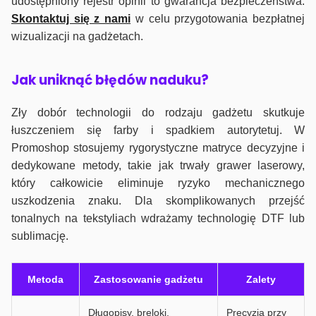
udostępniony rejestr opinii to gwarancja bezpieczeństwa.
Skontaktuj się z nami
w celu przygotowania bezpłatnej
wizualizacji na gadżetach.
J
ak uniknąć błędów naduku?
Zły dobór technologii do rodzaju gadżetu skutkuje
łuszczeniem się farby i spadkiem autorytetuj. W
Promoshop stosujemy rygorystyczne matryce decyzyjne i
dedykowane metody, takie jak trwały grawer laserowy,
który całkowicie eliminuje ryzyko mechanicznego
uszkodzenia znaku. Dla skomplikowanych przejść
tonalnych na tekstyliach wdrażamy technologię DTF lub
sublimację.
Metoda
Zastosowanie gadżetu
Zalety
Długopisy, breloki,
Precyzja przy