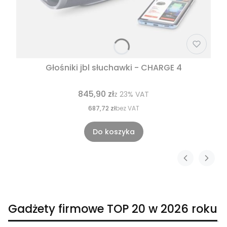
Głośniki jbl słuchawki - CHARGE 4
845,90 zł
z
23%
VAT
687,72 zł
bez VAT
Do koszyka
Gadżety firmowe TOP 20 w 2026 roku