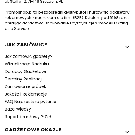
ul. Staffa 12, 71-149 Szczecin, PL
Promoshop.pl to bezpośredni dystrybutor i hurtownia gadżetów
reklamowych z nadrukiem dla firm (B2B). Działamy od 1998 roku,
oferując doradztwo, znakowanie i dystrybucję w modelu Gifting
as a Service.
Linki w stopce
JAK ZAMÓWIĆ?
Jak zamówić gadżety?
Wizualizacje Nadruku
Doradcy Gadżetowi
Terminy Realizacji
Zamawianie próbek
Jakość i Reklamacje
FAQ Najczęstsze pytania
Baza Wiedzy
Raport branżowy 2026
GADŻETOWE OKAZJE