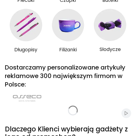
Plecaki
Czapki
Butelki
Słodycze
Długopisy
Filiżanki
Dostarczamy personalizowane artykuły
reklamowe 300 największym firmom w
Polsce:
Włąc
Dlaczego Klienci wybierają gadżety z