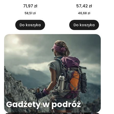
04
71,97 zł
57,42 zł
58,51 zł
46,68 zł
Do koszyka
Do koszyka
Gadżety w podróż