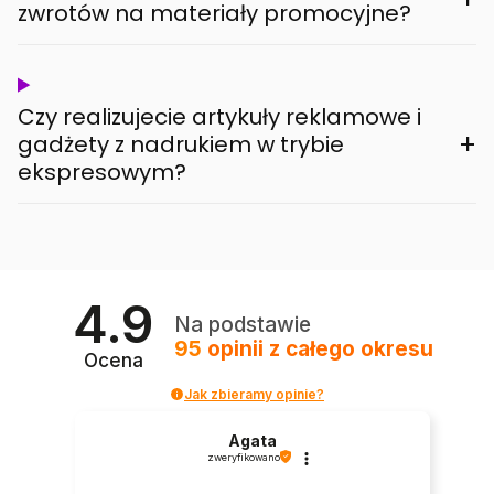
zwrotów na materiały promocyjne?
Czy realizujecie artykuły reklamowe i
+
gadżety z nadrukiem w trybie
ekspresowym?
4.9
Na podstawie
95
opinii
z całego okresu
Ocena
Jak zbieramy opinie?
Agata
zweryfikowano