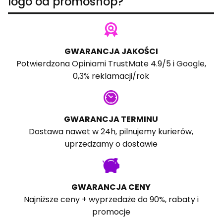
logo od promoshop?
GWARANCJA JAKOŚCI
Potwierdzona
Opiniami TrustMate
4.9/5 i
Google
,
0,3% reklamacji/rok
GWARANCJA TERMINU
Dostawa nawet w 24h, pilnujemy kurierów,
uprzedzamy o dostawie
GWARANCJA CENY
Najniższe ceny + wyprzedaże do 90%, rabaty i
promocje