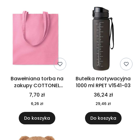
Bawełniana torba na
Butelka motywacyjna
zakupy COTTONEL
1000 ml RPET V1541-03
COLOUR++ MO9846-11
7,70 zł
36,24 zł
6,26 zł
29,46 zł
Do koszyka
Do koszyka