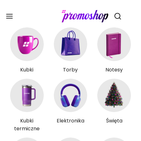
Gadże
Otwórz wy
Kubki
Torby
Notesy
Kubki
Elektronika
Święta
termiczne