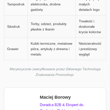
Tampodruk
elektronika, drobne
małych
gadżety
detalach logo
Trwałość i
Torby, odzież, produkty
Sitodruk
doskonałe
płaskie z tkanin
krycie kolorów
Kubki termiczne, metalowe
Nieścieralność
Grawer
pióra, artykuły z drewna i
i prestiżowy
metalu
wygląd
Merytorycznie zweryfikowane przez Głównego Technologa
Znakowania Promoshop.
Maciej Borowy
Doradca B2B & Ekspert ds.