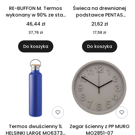
RE-BUFFON M. Termos
Świeca na drewnianej
wykonany w 90% ze stali
podstawce PENTAS
nierdzewnej
MO6282-40
46,44 zł
21,62 zł
pochodzącej z
37,76 zł
17,58 zł
recyklingu 520 ml 94294
Do koszyka
Do koszyka
Termos dwuścienny 1L
Zegar ścienny z PP MURO
HELSINKI LARGE MO6373-
MO2851-07