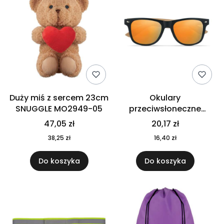
Duży miś z sercem 23cm
Okulary
SNUGGLE MO2949-05
przeciwsłoneczne
CALIFORNIA TOUCH
47,05 zł
20,17 zł
MO9617-10
38,25 zł
16,40 zł
Do koszyka
Do koszyka