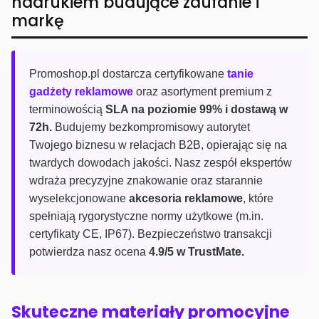
nadrukiem budujące zaufanie i
markę
Promoshop.pl dostarcza certyfikowane
tanie
gadżety reklamowe
oraz asortyment premium z
terminowością
SLA na poziomie 99% i dostawą w
72h.
Budujemy bezkompromisowy autorytet
Twojego biznesu w relacjach B2B, opierając się na
twardych dowodach jakości. Nasz zespół ekspertów
wdraża precyzyjne znakowanie oraz starannie
wyselekcjonowane
akcesoria reklamowe
, które
spełniają rygorystyczne normy użytkowe (m.in.
certyfikaty CE, IP67). Bezpieczeństwo transakcji
potwierdza nasz ocena
4.9/5 w TrustMate.
Skuteczne materiały promocyjne