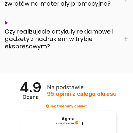
zwrotów na materiały promocyjne?
Czy realizujecie artykuły reklamowe i
+
gadżety z nadrukiem w trybie
ekspresowym?
4.9
Na podstawie
95
opinii
z całego okresu
Ocena
Jak zbieramy opinie?
Agata
zweryfikowano