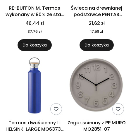
RE-BUFFON M. Termos
Świeca na drewnianej
wykonany w 90% ze stali
podstawce PENTAS
nierdzewnej
MO6282-40
46,44 zł
21,62 zł
pochodzącej z
37,76 zł
17,58 zł
recyklingu 520 ml 94294
Do koszyka
Do koszyka
Termos dwuścienny 1L
Zegar ścienny z PP MURO
HELSINKI LARGE MO6373-
MO2851-07