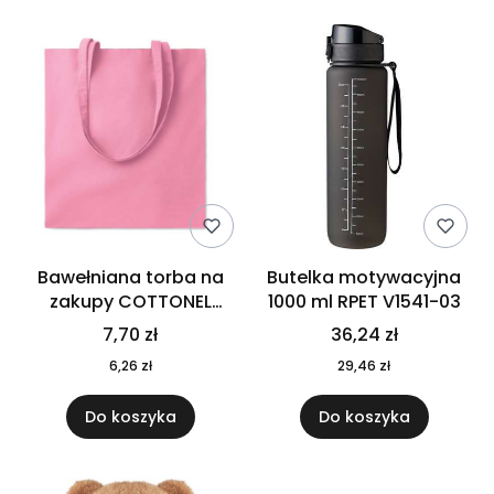
Bawełniana torba na
Butelka motywacyjna
zakupy COTTONEL
1000 ml RPET V1541-03
COLOUR++ MO9846-11
7,70 zł
36,24 zł
6,26 zł
29,46 zł
Do koszyka
Do koszyka