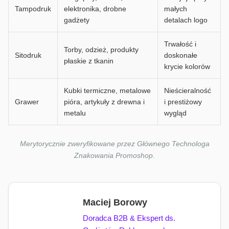
Tampodruk
elektronika, drobne
małych
gadżety
detalach logo
Trwałość i
Torby, odzież, produkty
Sitodruk
doskonałe
płaskie z tkanin
krycie kolorów
Kubki termiczne, metalowe
Nieścieralność
Grawer
pióra, artykuły z drewna i
i prestiżowy
metalu
wygląd
Merytorycznie zweryfikowane przez Głównego Technologa
Znakowania Promoshop.
Maciej Borowy
Doradca B2B & Ekspert ds.