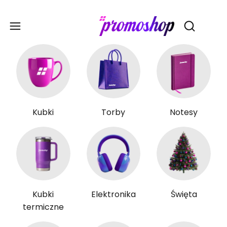
Gadże
Otwórz wy
Kubki
Torby
Notesy
Kubki
Elektronika
Święta
termiczne