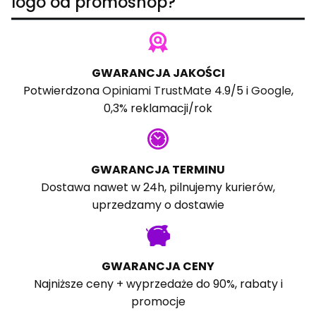
logo od promoshop?
GWARANCJA JAKOŚCI
Potwierdzona
Opiniami TrustMate
4.9/5 i
Google
,
0,3% reklamacji/rok
GWARANCJA TERMINU
Dostawa nawet w 24h, pilnujemy kurierów,
uprzedzamy o dostawie
GWARANCJA CENY
Najniższe ceny + wyprzedaże do 90%, rabaty i
promocje