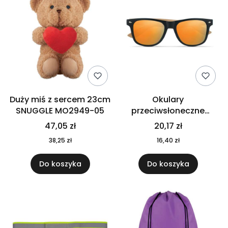
Duży miś z sercem 23cm
Okulary
SNUGGLE MO2949-05
przeciwsłoneczne
CALIFORNIA TOUCH
47,05 zł
20,17 zł
MO9617-10
38,25 zł
16,40 zł
Do koszyka
Do koszyka