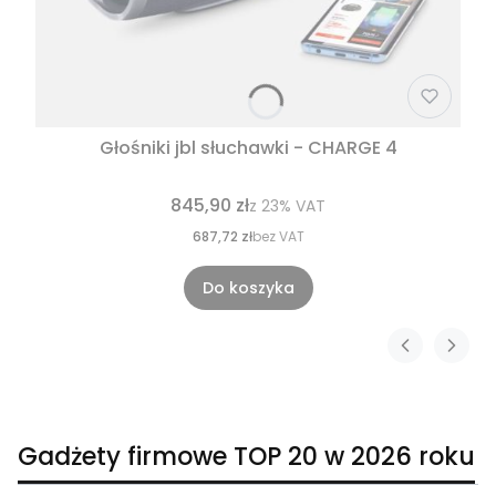
Głośniki jbl słuchawki - CHARGE 4
845,90 zł
z
23%
VAT
687,72 zł
bez VAT
Do koszyka
Gadżety firmowe TOP 20 w 2026 roku