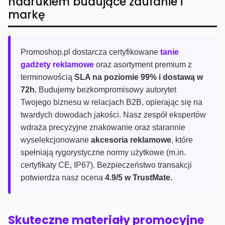
nadrukiem budujące zaufanie i
markę
Promoshop.pl dostarcza certyfikowane
tanie
gadżety reklamowe
oraz asortyment premium z
terminowością
SLA na poziomie 99% i dostawą w
72h.
Budujemy bezkompromisowy autorytet
Twojego biznesu w relacjach B2B, opierając się na
twardych dowodach jakości. Nasz zespół ekspertów
wdraża precyzyjne znakowanie oraz starannie
wyselekcjonowane
akcesoria reklamowe
, które
spełniają rygorystyczne normy użytkowe (m.in.
certyfikaty CE, IP67). Bezpieczeństwo transakcji
potwierdza nasz ocena
4.9/5 w TrustMate.
Skuteczne materiały promocyjne