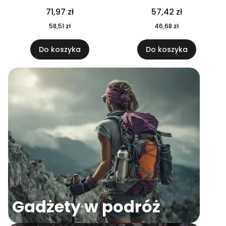
04
71,97 zł
57,42 zł
58,51 zł
46,68 zł
Do koszyka
Do koszyka
Gadżety w podróż