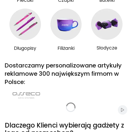
Plecaki
Czapki
Butelki
Słodycze
Długopisy
Filiżanki
Dostarczamy personalizowane artykuły
reklamowe 300 największym firmom w
Polsce:
Włąc
Dlaczego Klienci wybierają gadżety z