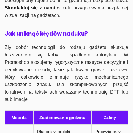
udostępniony rejestr opinii to gwarancja bezpieczeństwa.
Skontaktuj się z nami
w celu przygotowania bezpłatnej
wizualizacji na gadżetach.
J
ak uniknąć błędów naduku?
Zły dobór technologii do rodzaju gadżetu skutkuje
łuszczeniem się farby i spadkiem autorytetuj. W
Promoshop stosujemy rygorystyczne matryce decyzyjne i
dedykowane metody, takie jak trwały grawer laserowy,
który całkowicie eliminuje ryzyko mechanicznego
uszkodzenia znaku. Dla skomplikowanych przejść
tonalnych na tekstyliach wdrażamy technologię DTF lub
sublimację.
Metoda
Zastosowanie gadżetu
Zalety
Długopisy, breloki,
Precyzja przy