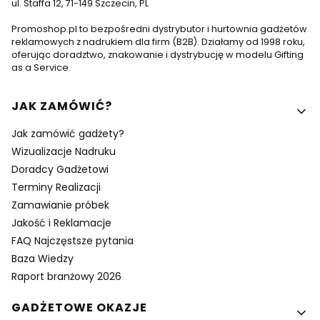
ul. Staffa 12, 71-149 Szczecin, PL
Promoshop.pl to bezpośredni dystrybutor i hurtownia gadżetów
reklamowych z nadrukiem dla firm (B2B). Działamy od 1998 roku,
oferując doradztwo, znakowanie i dystrybucję w modelu Gifting
as a Service.
Linki w stopce
JAK ZAMÓWIĆ?
Jak zamówić gadżety?
Wizualizacje Nadruku
Doradcy Gadżetowi
Terminy Realizacji
Zamawianie próbek
Jakość i Reklamacje
FAQ Najczęstsze pytania
Baza Wiedzy
Raport branżowy 2026
GADŻETOWE OKAZJE