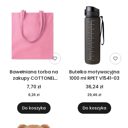
Bawełniana torba na
Butelka motywacyjna
zakupy COTTONEL
1000 ml RPET V1541-03
COLOUR++ MO9846-11
7,70 zł
36,24 zł
6,26 zł
29,46 zł
Do koszyka
Do koszyka