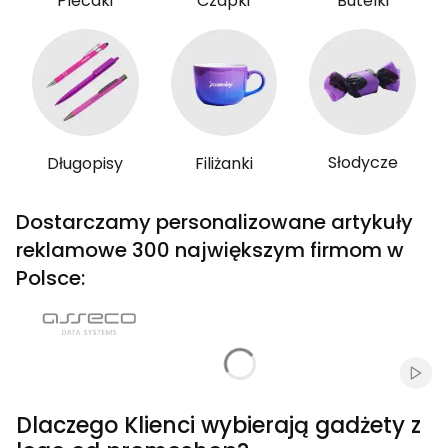
Plecaki
Czapki
Butelki
Słodycze
Długopisy
Filiżanki
Dostarczamy personalizowane artykuły
reklamowe 300 największym firmom w
Polsce:
Włąc
Dlaczego Klienci wybierają gadżety z