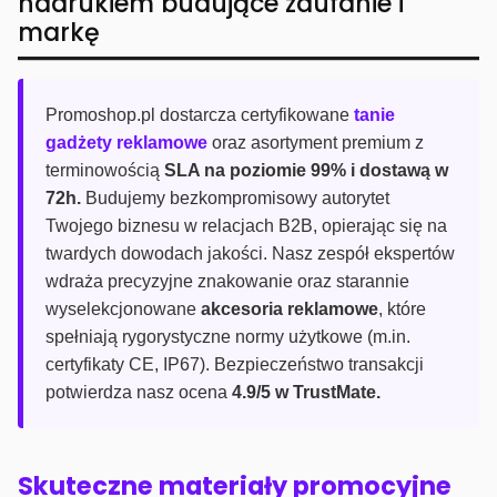
nadrukiem budujące zaufanie i
markę
Promoshop.pl dostarcza certyfikowane
tanie
gadżety reklamowe
oraz asortyment premium z
terminowością
SLA na poziomie 99% i dostawą w
72h.
Budujemy bezkompromisowy autorytet
Twojego biznesu w relacjach B2B, opierając się na
twardych dowodach jakości. Nasz zespół ekspertów
wdraża precyzyjne znakowanie oraz starannie
wyselekcjonowane
akcesoria reklamowe
, które
spełniają rygorystyczne normy użytkowe (m.in.
certyfikaty CE, IP67). Bezpieczeństwo transakcji
potwierdza nasz ocena
4.9/5 w TrustMate.
Skuteczne materiały promocyjne