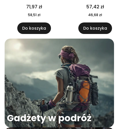
04
71,97 zł
57,42 zł
58,51 zł
46,68 zł
Do koszyka
Do koszyka
Gadżety w podróż