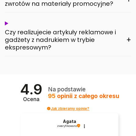
zwrotów na materiały promocyjne?
Czy realizujecie artykuły reklamowe i
+
gadżety z nadrukiem w trybie
ekspresowym?
4.9
Na podstawie
95
opinii
z całego okresu
Ocena
Jak zbieramy opinie?
Agata
zweryfikowano