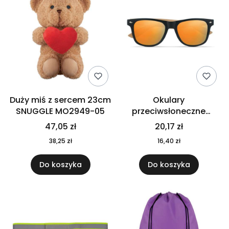
Duży miś z sercem 23cm
Okulary
SNUGGLE MO2949-05
przeciwsłoneczne
CALIFORNIA TOUCH
47,05 zł
20,17 zł
MO9617-10
38,25 zł
16,40 zł
Do koszyka
Do koszyka