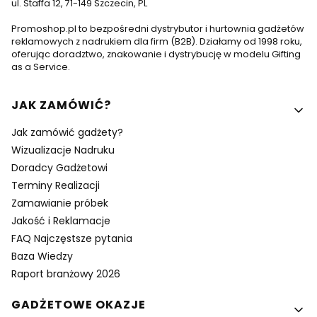
ul. Staffa 12, 71-149 Szczecin, PL
Promoshop.pl to bezpośredni dystrybutor i hurtownia gadżetów
reklamowych z nadrukiem dla firm (B2B). Działamy od 1998 roku,
oferując doradztwo, znakowanie i dystrybucję w modelu Gifting
as a Service.
Linki w stopce
JAK ZAMÓWIĆ?
Jak zamówić gadżety?
Wizualizacje Nadruku
Doradcy Gadżetowi
Terminy Realizacji
Zamawianie próbek
Jakość i Reklamacje
FAQ Najczęstsze pytania
Baza Wiedzy
Raport branżowy 2026
GADŻETOWE OKAZJE