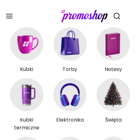
Gadże
Otwórz wy
Kubki
Torby
Notesy
Kubki
Elektronika
Święta
termiczne