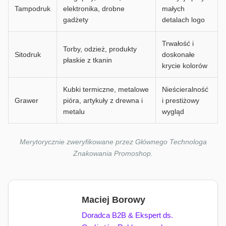
Tampodruk
elektronika, drobne
małych
gadżety
detalach logo
Trwałość i
Torby, odzież, produkty
Sitodruk
doskonałe
płaskie z tkanin
krycie kolorów
Kubki termiczne, metalowe
Nieścieralność
Grawer
pióra, artykuły z drewna i
i prestiżowy
metalu
wygląd
Merytorycznie zweryfikowane przez Głównego Technologa
Znakowania Promoshop.
Maciej Borowy
Doradca B2B & Ekspert ds.