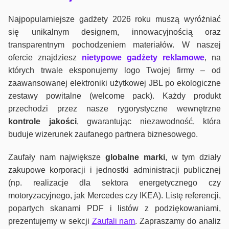
Najpopularniejsze gadżety 2026 roku muszą wyróżniać
się unikalnym designem, innowacyjnością oraz
transparentnym pochodzeniem materiałów. W naszej
ofercie znajdziesz
nietypowe gadżety reklamowe
, na
których trwale eksponujemy logo Twojej firmy – od
zaawansowanej elektroniki użytkowej JBL po ekologiczne
zestawy powitalne (welcome pack). Każdy produkt
przechodzi przez nasze rygorystyczne wewnętrzne
kontrole jako
ści
, gwarantując niezawodność, która
buduje wizerunek zaufanego partnera biznesowego.
Zaufały nam największe
globalne marki
, w tym działy
zakupowe korporacji i jednostki administracji publicznej
(np. realizacje dla sektora energetycznego czy
motoryzacyjnego, jak Mercedes czy IKEA). Listę referencji,
popartych skanami PDF i listów z podziękowaniami,
prezentujemy w sekcji
Zaufali nam
. Zapraszamy do analiz