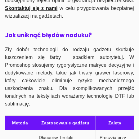
udostępniony rejestr opinii to gwarancja bezpieczeństwa.
Skontaktuj się z nami
w celu przygotowania bezpłatnej
wizualizacji na gadżetach.
J
ak uniknąć błędów naduku?
Zły dobór technologii do rodzaju gadżetu skutkuje
łuszczeniem się farby i spadkiem autorytetuj. W
Promoshop stosujemy rygorystyczne matryce decyzyjne i
dedykowane metody, takie jak trwały grawer laserowy,
który całkowicie eliminuje ryzyko mechanicznego
uszkodzenia znaku. Dla skomplikowanych przejść
tonalnych na tekstyliach wdrażamy technologię DTF lub
sublimację.
Metoda
Zastosowanie gadżetu
Zalety
Długopisy, breloki,
Precyzja przy