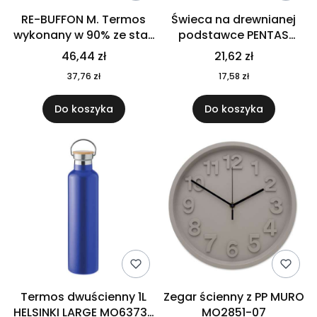
RE-BUFFON M. Termos
Świeca na drewnianej
wykonany w 90% ze stali
podstawce PENTAS
nierdzewnej
MO6282-40
46,44 zł
21,62 zł
pochodzącej z
37,76 zł
17,58 zł
recyklingu 520 ml 94294
Do koszyka
Do koszyka
Termos dwuścienny 1L
Zegar ścienny z PP MURO
HELSINKI LARGE MO6373-
MO2851-07