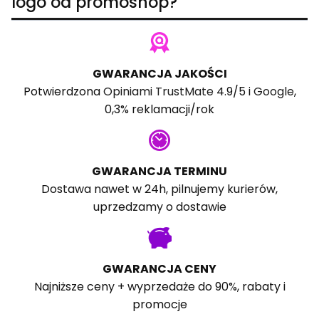
logo od promoshop?
GWARANCJA JAKOŚCI
Potwierdzona
Opiniami TrustMate
4.9/5 i
Google
,
0,3% reklamacji/rok
GWARANCJA TERMINU
Dostawa nawet w 24h, pilnujemy kurierów,
uprzedzamy o dostawie
GWARANCJA CENY
Najniższe ceny + wyprzedaże do 90%, rabaty i
promocje