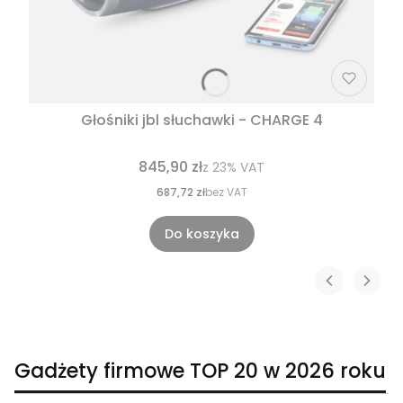
Głośniki jbl słuchawki - CHARGE 4
845,90 zł
z
23%
VAT
687,72 zł
bez VAT
Do koszyka
Gadżety firmowe TOP 20 w 2026 roku