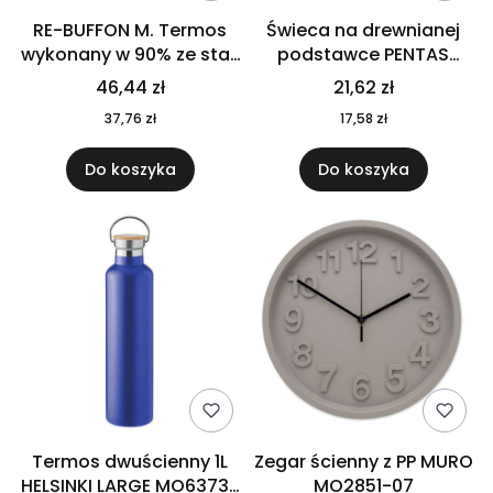
RE-BUFFON M. Termos
Świeca na drewnianej
wykonany w 90% ze stali
podstawce PENTAS
nierdzewnej
MO6282-40
46,44 zł
21,62 zł
pochodzącej z
37,76 zł
17,58 zł
recyklingu 520 ml 94294
Do koszyka
Do koszyka
Termos dwuścienny 1L
Zegar ścienny z PP MURO
HELSINKI LARGE MO6373-
MO2851-07