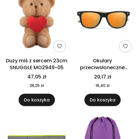
Duży miś z sercem 23cm
Okulary
SNUGGLE MO2949-05
przeciwsłoneczne
CALIFORNIA TOUCH
47,05 zł
20,17 zł
MO9617-10
38,25 zł
16,40 zł
Do koszyka
Do koszyka