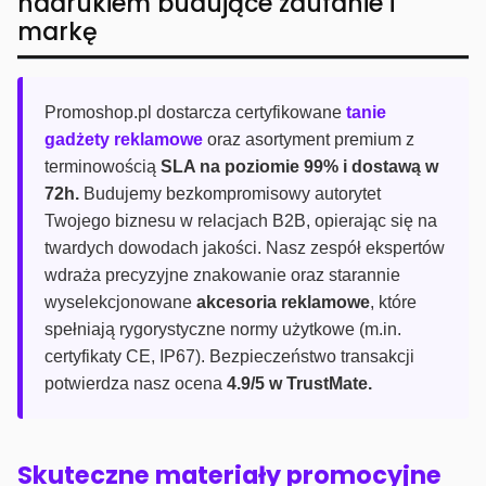
nadrukiem budujące zaufanie i
markę
Promoshop.pl dostarcza certyfikowane
tanie
gadżety reklamowe
oraz asortyment premium z
terminowością
SLA na poziomie 99% i dostawą w
72h.
Budujemy bezkompromisowy autorytet
Twojego biznesu w relacjach B2B, opierając się na
twardych dowodach jakości. Nasz zespół ekspertów
wdraża precyzyjne znakowanie oraz starannie
wyselekcjonowane
akcesoria reklamowe
, które
spełniają rygorystyczne normy użytkowe (m.in.
certyfikaty CE, IP67). Bezpieczeństwo transakcji
potwierdza nasz ocena
4.9/5 w TrustMate.
Skuteczne materiały promocyjne