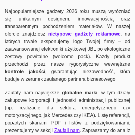
Najpopularniejsze gadżety 2026 roku muszą wyróżniać
się unikalnym designem, innowacyjnością oraz
transparentnym pochodzeniem materiałów. W naszej
ofercie znajdziesz
nietypowe gadżety reklamowe
, na
których trwale eksponujemy logo Twojej firmy – od
zaawansowanej elektroniki użytkowej JBL po ekologiczne
zestawy powitalne (welcome pack). Każdy produkt
przechodzi przez nasze rygorystyczne wewnętrzne
kontrole jako
ści
, gwarantując niezawodność, która
buduje wizerunek zaufanego partnera biznesowego.
Zaufały nam największe
globalne marki
, w tym działy
zakupowe korporacji i jednostki administracji publicznej
(np. realizacje dla sektora energetycznego czy
motoryzacyjnego, jak Mercedes czy IKEA). Listę referencji,
popartych skanami PDF i listów z podziękowaniami,
prezentujemy w sekcji
Zaufali nam
. Zapraszamy do analiz