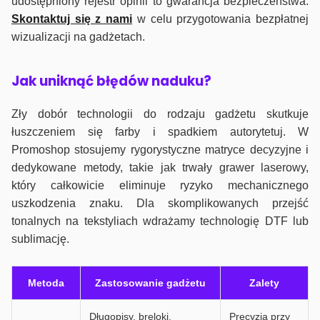
udostępniony rejestr opinii to gwarancja bezpieczeństwa.
Skontaktuj się z nami
w celu przygotowania bezpłatnej
wizualizacji na gadżetach.
J
ak uniknąć błędów naduku?
Zły dobór technologii do rodzaju gadżetu skutkuje
łuszczeniem się farby i spadkiem autorytetuj. W
Promoshop stosujemy rygorystyczne matryce decyzyjne i
dedykowane metody, takie jak trwały grawer laserowy,
który całkowicie eliminuje ryzyko mechanicznego
uszkodzenia znaku. Dla skomplikowanych przejść
tonalnych na tekstyliach wdrażamy technologię DTF lub
sublimację.
Metoda
Zastosowanie gadżetu
Zalety
Długopisy, breloki,
Precyzja przy