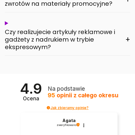
zwrotów na materiały promocyjne?
Czy realizujecie artykuły reklamowe i
+
gadżety z nadrukiem w trybie
ekspresowym?
4.9
Na podstawie
95
opinii
z całego okresu
Ocena
Jak zbieramy opinie?
Agata
zweryfikowano