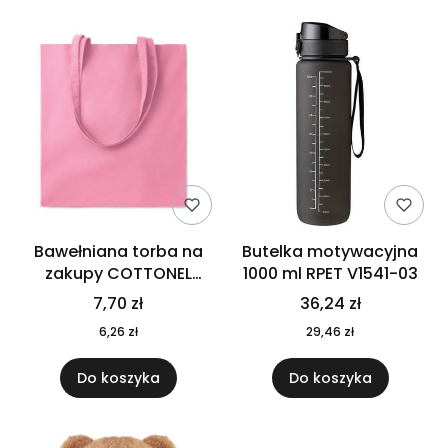
Bawełniana torba na
Butelka motywacyjna
zakupy COTTONEL
1000 ml RPET V1541-03
COLOUR++ MO9846-11
7,70 zł
36,24 zł
6,26 zł
29,46 zł
Do koszyka
Do koszyka