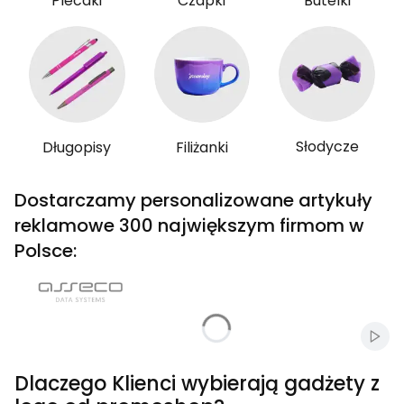
Plecaki
Czapki
Butelki
Słodycze
Długopisy
Filiżanki
Dostarczamy personalizowane artykuły
reklamowe 300 największym firmom w
Polsce:
Włąc
Dlaczego Klienci wybierają gadżety z