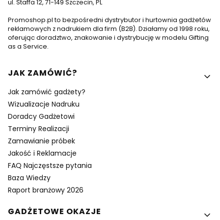
ul. Staffa 12, 71-149 Szczecin, PL
Promoshop.pl to bezpośredni dystrybutor i hurtownia gadżetów
reklamowych z nadrukiem dla firm (B2B). Działamy od 1998 roku,
oferując doradztwo, znakowanie i dystrybucję w modelu Gifting
as a Service.
Linki w stopce
JAK ZAMÓWIĆ?
Jak zamówić gadżety?
Wizualizacje Nadruku
Doradcy Gadżetowi
Terminy Realizacji
Zamawianie próbek
Jakość i Reklamacje
FAQ Najczęstsze pytania
Baza Wiedzy
Raport branżowy 2026
GADŻETOWE OKAZJE