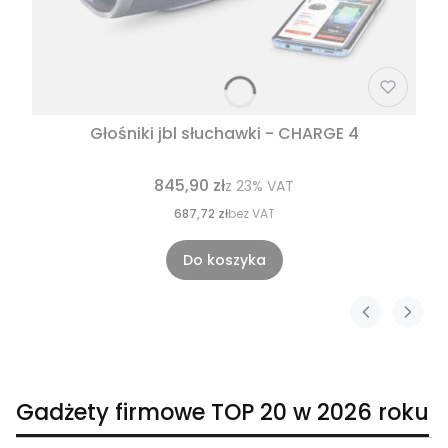
Głośniki jbl słuchawki - CHARGE 4
845,90 zł
z
23%
VAT
687,72 zł
bez VAT
Do koszyka
Gadżety firmowe TOP 20 w 2026 roku