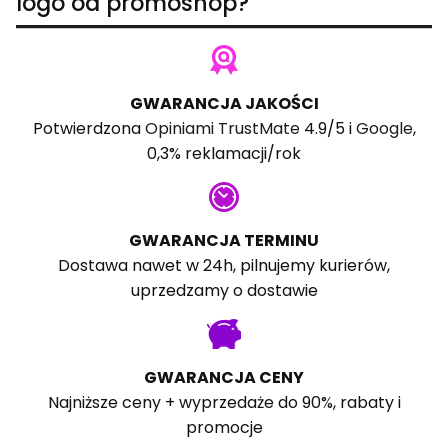
logo od promoshop?
GWARANCJA JAKOŚCI
Potwierdzona
Opiniami TrustMate
4.9/5 i
Google
,
0,3% reklamacji/rok
GWARANCJA TERMINU
Dostawa nawet w 24h, pilnujemy kurierów,
uprzedzamy o dostawie
GWARANCJA CENY
Najniższe ceny + wyprzedaże do 90%, rabaty i
promocje