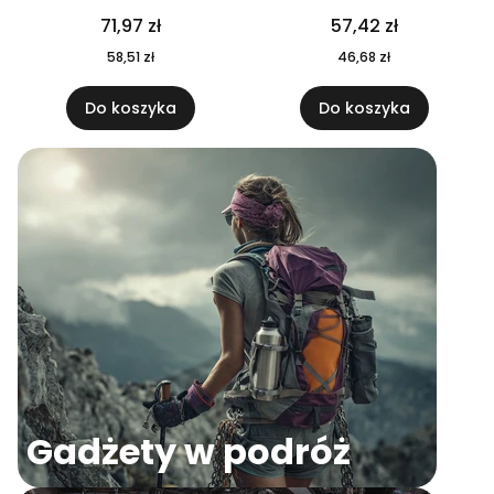
04
71,97 zł
57,42 zł
58,51 zł
46,68 zł
Do koszyka
Do koszyka
Gadżety w podróż