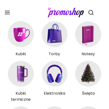
Gadże
Otwórz wy
Kubki
Torby
Notesy
Kubki
Elektronika
Święta
termiczne