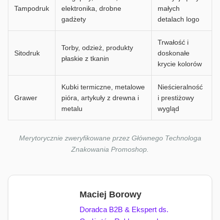
Tampodruk
elektronika, drobne
małych
gadżety
detalach logo
Trwałość i
Torby, odzież, produkty
Sitodruk
doskonałe
płaskie z tkanin
krycie kolorów
Kubki termiczne, metalowe
Nieścieralność
Grawer
pióra, artykuły z drewna i
i prestiżowy
metalu
wygląd
Merytorycznie zweryfikowane przez Głównego Technologa
Znakowania Promoshop.
Maciej Borowy
Doradca B2B & Ekspert ds.