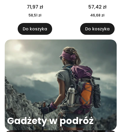
04
71,97 zł
57,42 zł
58,51 zł
46,68 zł
Do koszyka
Do koszyka
Gadżety w podróż