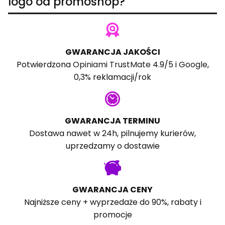
logo od promoshop?
GWARANCJA JAKOŚCI
Potwierdzona
Opiniami TrustMate
4.9/5 i
Google
,
0,3% reklamacji/rok
GWARANCJA TERMINU
Dostawa nawet w 24h, pilnujemy kurierów,
uprzedzamy o dostawie
GWARANCJA CENY
Najniższe ceny + wyprzedaże do 90%, rabaty i
promocje