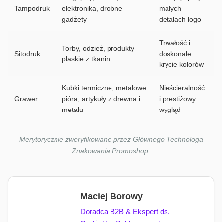
Tampodruk
elektronika, drobne
małych
gadżety
detalach logo
Trwałość i
Torby, odzież, produkty
Sitodruk
doskonałe
płaskie z tkanin
krycie kolorów
Kubki termiczne, metalowe
Nieścieralność
Grawer
pióra, artykuły z drewna i
i prestiżowy
metalu
wygląd
Merytorycznie zweryfikowane przez Głównego Technologa
Znakowania Promoshop.
Maciej Borowy
Doradca B2B & Ekspert ds.