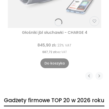
Głośniki jbl słuchawki - CHARGE 4
845,90 zł
z
23%
VAT
687,72 zł
bez VAT
Do koszyka
Gadżety firmowe TOP 20 w 2026 roku