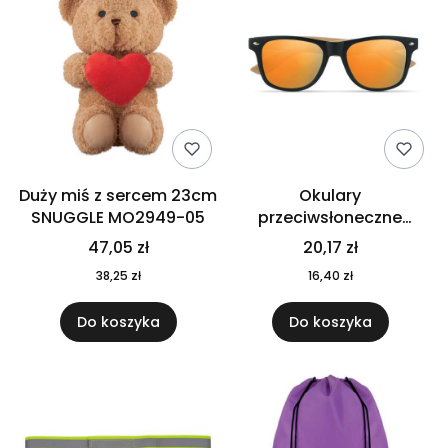
Duży miś z sercem 23cm
Okulary
SNUGGLE MO2949-05
przeciwsłoneczne
CALIFORNIA TOUCH
47,05 zł
20,17 zł
MO9617-10
38,25 zł
16,40 zł
Do koszyka
Do koszyka