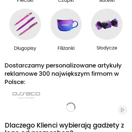
Plecaki
Czapki
Butelki
Słodycze
Długopisy
Filiżanki
Dostarczamy personalizowane artykuły
reklamowe 300 największym firmom w
Polsce:
Włąc
Dlaczego Klienci wybierają gadżety z