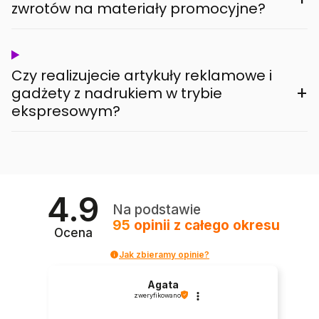
zwrotów na materiały promocyjne?
Czy realizujecie artykuły reklamowe i
+
gadżety z nadrukiem w trybie
ekspresowym?
4.9
Na podstawie
95
opinii
z całego okresu
Ocena
Jak zbieramy opinie?
Agata
zweryfikowano