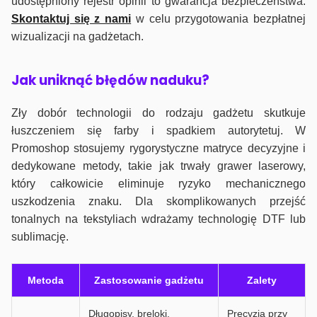
udostępniony rejestr opinii to gwarancja bezpieczeństwa.
Skontaktuj się z nami
w celu przygotowania bezpłatnej
wizualizacji na gadżetach.
J
ak uniknąć błędów naduku?
Zły dobór technologii do rodzaju gadżetu skutkuje
łuszczeniem się farby i spadkiem autorytetuj. W
Promoshop stosujemy rygorystyczne matryce decyzyjne i
dedykowane metody, takie jak trwały grawer laserowy,
który całkowicie eliminuje ryzyko mechanicznego
uszkodzenia znaku. Dla skomplikowanych przejść
tonalnych na tekstyliach wdrażamy technologię DTF lub
sublimację.
Metoda
Zastosowanie gadżetu
Zalety
Długopisy, breloki,
Precyzja przy