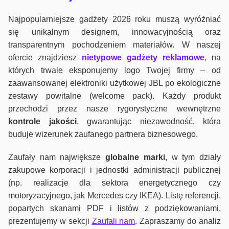
Najpopularniejsze gadżety 2026 roku muszą wyróżniać
się unikalnym designem, innowacyjnością oraz
transparentnym pochodzeniem materiałów. W naszej
ofercie znajdziesz
nietypowe gadżety reklamowe
, na
których trwale eksponujemy logo Twojej firmy – od
zaawansowanej elektroniki użytkowej JBL po ekologiczne
zestawy powitalne (welcome pack). Każdy produkt
przechodzi przez nasze rygorystyczne wewnętrzne
kontrole jako
ści
, gwarantując niezawodność, która
buduje wizerunek zaufanego partnera biznesowego.
Zaufały nam największe
globalne marki
, w tym działy
zakupowe korporacji i jednostki administracji publicznej
(np. realizacje dla sektora energetycznego czy
motoryzacyjnego, jak Mercedes czy IKEA). Listę referencji,
popartych skanami PDF i listów z podziękowaniami,
prezentujemy w sekcji
Zaufali nam
. Zapraszamy do analiz