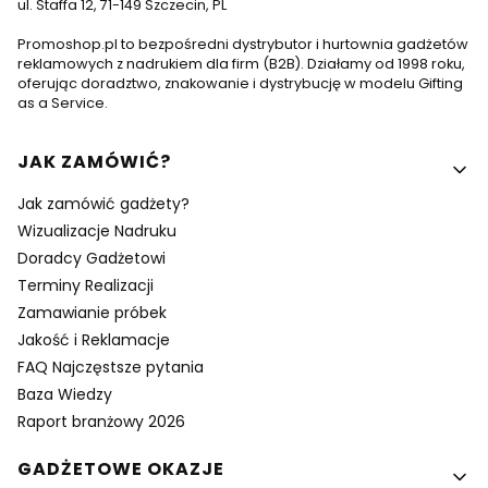
ul. Staffa 12, 71-149 Szczecin, PL
Promoshop.pl to bezpośredni dystrybutor i hurtownia gadżetów
reklamowych z nadrukiem dla firm (B2B). Działamy od 1998 roku,
oferując doradztwo, znakowanie i dystrybucję w modelu Gifting
as a Service.
Linki w stopce
JAK ZAMÓWIĆ?
Jak zamówić gadżety?
Wizualizacje Nadruku
Doradcy Gadżetowi
Terminy Realizacji
Zamawianie próbek
Jakość i Reklamacje
FAQ Najczęstsze pytania
Baza Wiedzy
Raport branżowy 2026
GADŻETOWE OKAZJE