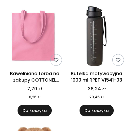
Bawełniana torba na
Butelka motywacyjna
zakupy COTTONEL
1000 ml RPET V1541-03
COLOUR++ MO9846-11
7,70 zł
36,24 zł
6,26 zł
29,46 zł
Do koszyka
Do koszyka