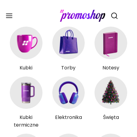
Gadże
Otwórz wy
Kubki
Torby
Notesy
Kubki
Elektronika
Święta
termiczne