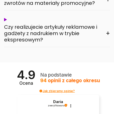
zwrotów na materiały promocyjne?
Czy realizujecie artykuły reklamowe i
+
gadżety z nadrukiem w trybie
ekspresowym?
4.9
Na podstawie
94
opinii
z całego okresu
Ocena
Jak zbieramy opinie?
Daria
zweryfikowano