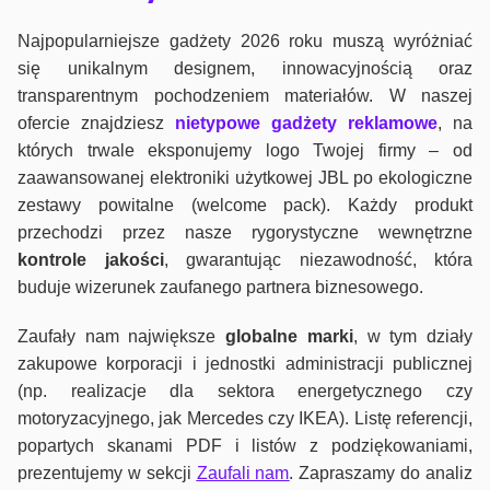
Najpopularniejsze gadżety 2026 roku muszą wyróżniać
się unikalnym designem, innowacyjnością oraz
transparentnym pochodzeniem materiałów. W naszej
ofercie znajdziesz
nietypowe gadżety reklamowe
, na
których trwale eksponujemy logo Twojej firmy – od
zaawansowanej elektroniki użytkowej JBL po ekologiczne
zestawy powitalne (welcome pack). Każdy produkt
przechodzi przez nasze rygorystyczne wewnętrzne
kontrole jako
ści
, gwarantując niezawodność, która
buduje wizerunek zaufanego partnera biznesowego.
Zaufały nam największe
globalne marki
, w tym działy
zakupowe korporacji i jednostki administracji publicznej
(np. realizacje dla sektora energetycznego czy
motoryzacyjnego, jak Mercedes czy IKEA). Listę referencji,
popartych skanami PDF i listów z podziękowaniami,
prezentujemy w sekcji
Zaufali nam
. Zapraszamy do analiz