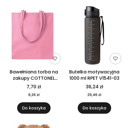
Bawełniana torba na
Butelka motywacyjna
zakupy COTTONEL
1000 ml RPET V1541-03
COLOUR++ MO9846-11
7,70 zł
36,24 zł
6,26 zł
29,46 zł
Do koszyka
Do koszyka