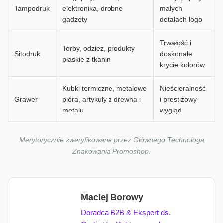
Tampodruk
elektronika, drobne
małych
gadżety
detalach logo
Trwałość i
Torby, odzież, produkty
Sitodruk
doskonałe
płaskie z tkanin
krycie kolorów
Kubki termiczne, metalowe
Nieścieralność
Grawer
pióra, artykuły z drewna i
i prestiżowy
metalu
wygląd
Merytorycznie zweryfikowane przez Głównego Technologa
Znakowania Promoshop.
Maciej Borowy
Doradca B2B & Ekspert ds.