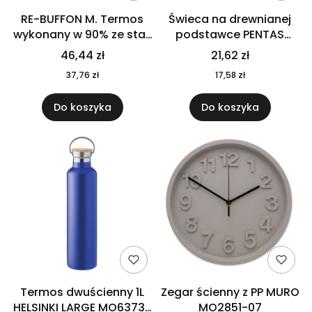
RE-BUFFON M. Termos
Świeca na drewnianej
wykonany w 90% ze stali
podstawce PENTAS
nierdzewnej
MO6282-40
46,44 zł
21,62 zł
pochodzącej z
37,76 zł
17,58 zł
recyklingu 520 ml 94294
Do koszyka
Do koszyka
Termos dwuścienny 1L
Zegar ścienny z PP MURO
HELSINKI LARGE MO6373-
MO2851-07