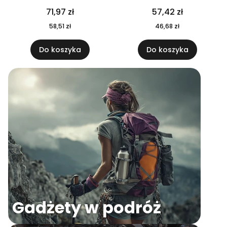
04
71,97 zł
57,42 zł
58,51 zł
46,68 zł
Do koszyka
Do koszyka
Gadżety w podróż