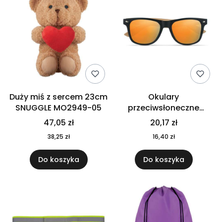
Duży miś z sercem 23cm
Okulary
SNUGGLE MO2949-05
przeciwsłoneczne
CALIFORNIA TOUCH
47,05 zł
20,17 zł
MO9617-10
38,25 zł
16,40 zł
Do koszyka
Do koszyka