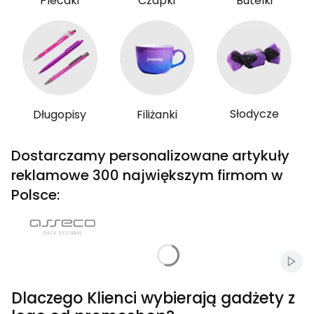
Plecaki
Czapki
Butelki
Słodycze
Długopisy
Filiżanki
Dostarczamy personalizowane artykuły
reklamowe 300 największym firmom w
Polsce:
Włąc
Dlaczego Klienci wybierają gadżety z