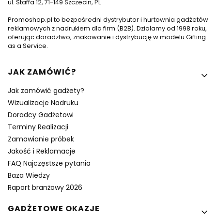
ul. Staffa 12, 71-149 Szczecin, PL
Promoshop.pl to bezpośredni dystrybutor i hurtownia gadżetów
reklamowych z nadrukiem dla firm (B2B). Działamy od 1998 roku,
oferując doradztwo, znakowanie i dystrybucję w modelu Gifting
as a Service.
Linki w stopce
JAK ZAMÓWIĆ?
Jak zamówić gadżety?
Wizualizacje Nadruku
Doradcy Gadżetowi
Terminy Realizacji
Zamawianie próbek
Jakość i Reklamacje
FAQ Najczęstsze pytania
Baza Wiedzy
Raport branżowy 2026
GADŻETOWE OKAZJE