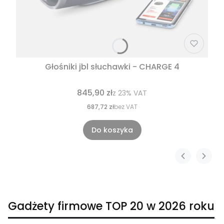
Głośniki jbl słuchawki - CHARGE 4
845,90 zł
z
23%
VAT
687,72 zł
bez VAT
Do koszyka
Gadżety firmowe TOP 20 w 2026 roku