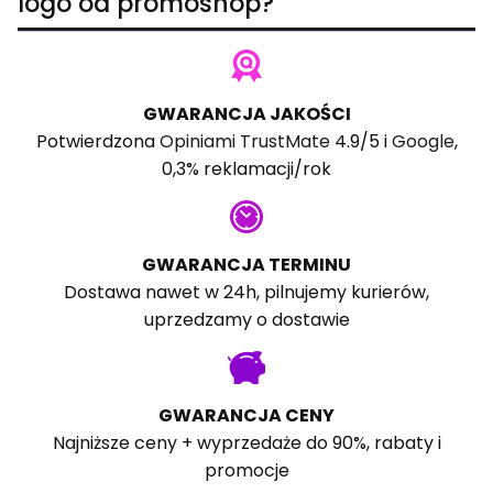
logo od promoshop?
GWARANCJA JAKOŚCI
Potwierdzona
Opiniami TrustMate
4.9/5 i
Google
,
0,3% reklamacji/rok
GWARANCJA TERMINU
Dostawa nawet w 24h, pilnujemy kurierów,
uprzedzamy o dostawie
GWARANCJA CENY
Najniższe ceny + wyprzedaże do 90%, rabaty i
promocje