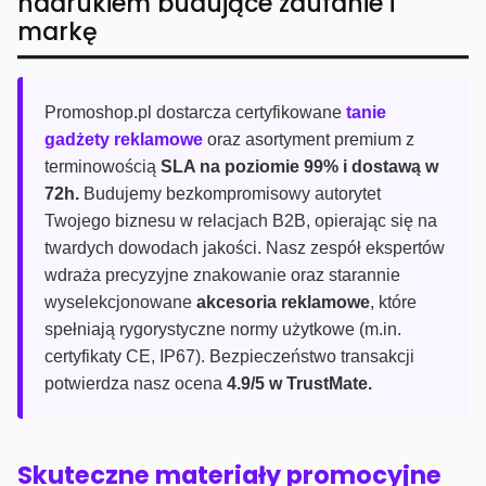
nadrukiem budujące zaufanie i
markę
Promoshop.pl dostarcza certyfikowane
tanie
gadżety reklamowe
oraz asortyment premium z
terminowością
SLA na poziomie 99% i dostawą w
72h.
Budujemy bezkompromisowy autorytet
Twojego biznesu w relacjach B2B, opierając się na
twardych dowodach jakości. Nasz zespół ekspertów
wdraża precyzyjne znakowanie oraz starannie
wyselekcjonowane
akcesoria reklamowe
, które
spełniają rygorystyczne normy użytkowe (m.in.
certyfikaty CE, IP67). Bezpieczeństwo transakcji
potwierdza nasz ocena
4.9/5 w TrustMate.
Skuteczne materiały promocyjne