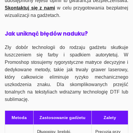
udostępniony rejestr opinii to gwarancja bezpieczeństwa.
Skontaktuj się z nami
w celu przygotowania bezpłatnej
wizualizacji na gadżetach.
J
ak uniknąć błędów naduku?
Zły dobór technologii do rodzaju gadżetu skutkuje
łuszczeniem się farby i spadkiem autorytetuj. W
Promoshop stosujemy rygorystyczne matryce decyzyjne i
dedykowane metody, takie jak trwały grawer laserowy,
który całkowicie eliminuje ryzyko mechanicznego
uszkodzenia znaku. Dla skomplikowanych przejść
tonalnych na tekstyliach wdrażamy technologię DTF lub
sublimację.
Metoda
Zastosowanie gadżetu
Zalety
Długopisy, breloki,
Precyzja przy