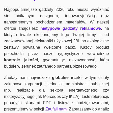
Najpopularniejsze gadżety 2026 roku muszą wyróżniać
się unikalnym designem, innowacyjnością oraz
transparentnym pochodzeniem materiałów. W naszej
ofercie znajdziesz
nietypowe gadżety reklamowe
, na
których trwale eksponujemy logo Twojej firmy – od
zaawansowanej elektroniki użytkowej JBL po ekologiczne
zestawy powitalne (welcome pack). Każdy produkt
przechodzi przez nasze rygorystyczne wewnętrzne
kontrole jako
ści
, gwarantując niezawodność, która
buduje wizerunek zaufanego partnera biznesowego.
Zaufały nam największe
globalne marki
, w tym działy
zakupowe korporacji i jednostki administracji publicznej
(np. realizacje dla sektora energetycznego czy
motoryzacyjnego, jak Mercedes czy IKEA). Listę referencji,
popartych skanami PDF i listów z podziękowaniami,
prezentujemy w sekcji
Zaufali nam
. Zapraszamy do analiz