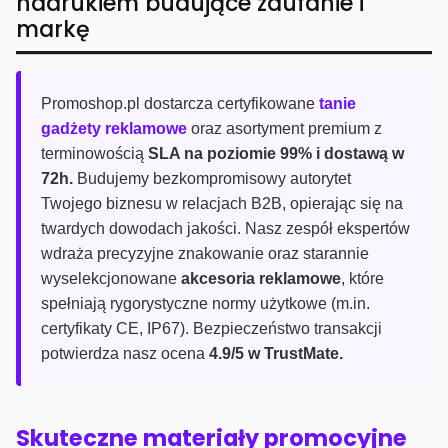
nadrukiem budujące zaufanie i
markę
Promoshop.pl dostarcza certyfikowane
tanie
gadżety reklamowe
oraz asortyment premium z
terminowością
SLA na poziomie 99% i dostawą w
72h.
Budujemy bezkompromisowy autorytet
Twojego biznesu w relacjach B2B, opierając się na
twardych dowodach jakości. Nasz zespół ekspertów
wdraża precyzyjne znakowanie oraz starannie
wyselekcjonowane
akcesoria reklamowe
, które
spełniają rygorystyczne normy użytkowe (m.in.
certyfikaty CE, IP67). Bezpieczeństwo transakcji
potwierdza nasz ocena
4.9/5 w TrustMate.
Skuteczne materiały promocyjne