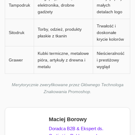
Tampodruk
elektronika, drobne
małych
gadżety
detalach logo
Trwałość i
Torby, odzież, produkty
Sitodruk
doskonałe
płaskie z tkanin
krycie kolorów
Kubki termiczne, metalowe
Nieścieralność
Grawer
pióra, artykuły z drewna i
i prestiżowy
metalu
wygląd
Merytorycznie zweryfikowane przez Głównego Technologa
Znakowania Promoshop.
Maciej Borowy
Doradca B2B & Ekspert ds.