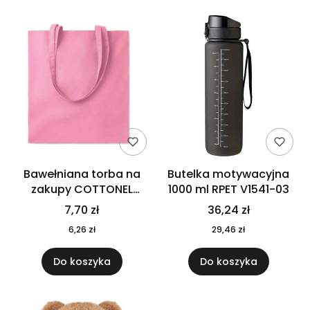
Bawełniana torba na
Butelka motywacyjna
zakupy COTTONEL
1000 ml RPET V1541-03
COLOUR++ MO9846-11
7,70 zł
36,24 zł
6,26 zł
29,46 zł
Do koszyka
Do koszyka