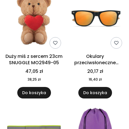
Duży miś z sercem 23cm
Okulary
SNUGGLE MO2949-05
przeciwsłoneczne
CALIFORNIA TOUCH
47,05 zł
20,17 zł
MO9617-10
38,25 zł
16,40 zł
Do koszyka
Do koszyka