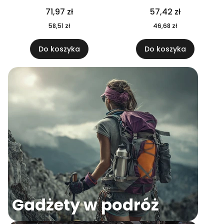
04
71,97 zł
57,42 zł
58,51 zł
46,68 zł
Do koszyka
Do koszyka
Gadżety w podróż