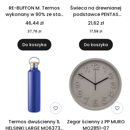
RE-BUFFON M. Termos
Świeca na drewnianej
wykonany w 90% ze stali
podstawce PENTAS
nierdzewnej
MO6282-40
46,44 zł
21,62 zł
pochodzącej z
37,76 zł
17,58 zł
recyklingu 520 ml 94294
Do koszyka
Do koszyka
Termos dwuścienny 1L
Zegar ścienny z PP MURO
HELSINKI LARGE MO6373-
MO2851-07