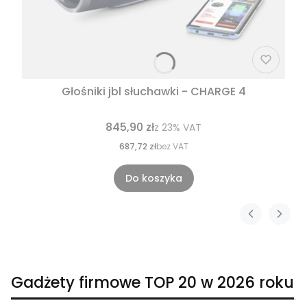
Głośniki jbl słuchawki - CHARGE 4
845,90 zł
z
23%
VAT
687,72 zł
bez VAT
Do koszyka
Gadżety firmowe TOP 20 w 2026 roku