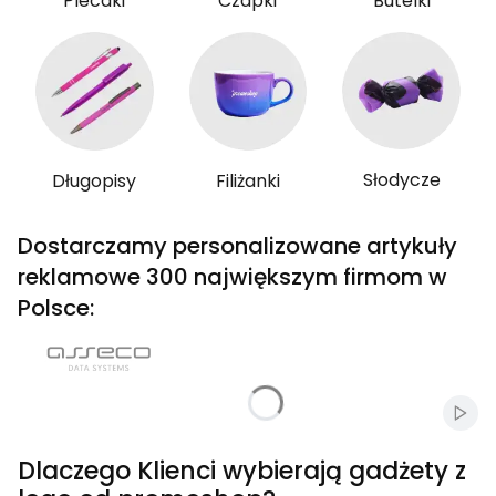
Plecaki
Czapki
Butelki
Słodycze
Długopisy
Filiżanki
Dostarczamy personalizowane artykuły
reklamowe 300 największym firmom w
Polsce:
Włąc
Dlaczego Klienci wybierają gadżety z