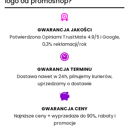
logo od promoshop?
GWARANCJA JAKOŚCI
Potwierdzona
Opiniami TrustMate
4.9/5 i
Google
,
0,3% reklamacji/rok
GWARANCJA TERMINU
Dostawa nawet w 24h, pilnujemy kurierów,
uprzedzamy o dostawie
GWARANCJA CENY
Najniższe ceny + wyprzedaże do 90%, rabaty i
promocje