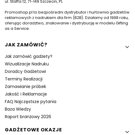
ul. Staffa 12, 71-149 Szczecin, PL
Promoshop.pl to bezpośredni dystrybutor i hurtownia gadżetów
reklamowych z nadrukiem dla firm (B2B). Działamy od 1998 roku,
oferując doradztwo, znakowanie i dystrybucję w modelu Gifting
as a Service.
Linki w stopce
JAK ZAMÓWIĆ?
Jak zamówić gadżety?
Wizualizacje Nadruku
Doradcy Gadżetowi
Terminy Realizacji
Zamawianie próbek
Jakość i Reklamacje
FAQ Najczęstsze pytania
Baza Wiedzy
Raport branżowy 2026
GADŻETOWE OKAZJE