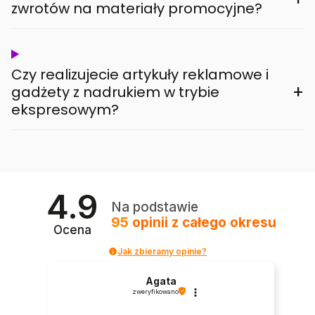
zwrotów na materiały promocyjne?
Czy realizujecie artykuły reklamowe i
+
gadżety z nadrukiem w trybie
ekspresowym?
4.9
Na podstawie
95
opinii
z całego okresu
Ocena
Jak zbieramy opinie?
Agata
zweryfikowano