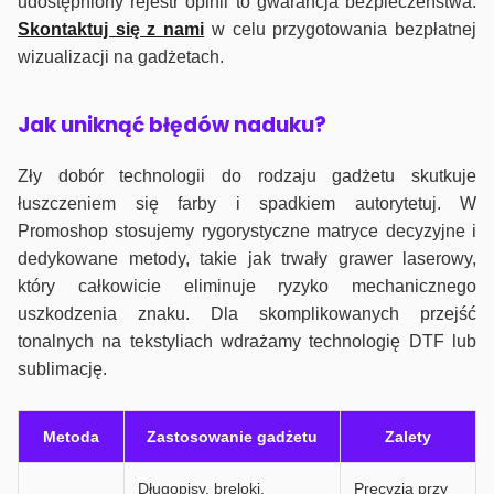
udostępniony rejestr opinii to gwarancja bezpieczeństwa.
Skontaktuj się z nami
w celu przygotowania bezpłatnej
wizualizacji na gadżetach.
J
ak uniknąć błędów naduku?
Zły dobór technologii do rodzaju gadżetu skutkuje
łuszczeniem się farby i spadkiem autorytetuj. W
Promoshop stosujemy rygorystyczne matryce decyzyjne i
dedykowane metody, takie jak trwały grawer laserowy,
który całkowicie eliminuje ryzyko mechanicznego
uszkodzenia znaku. Dla skomplikowanych przejść
tonalnych na tekstyliach wdrażamy technologię DTF lub
sublimację.
Metoda
Zastosowanie gadżetu
Zalety
Długopisy, breloki,
Precyzja przy