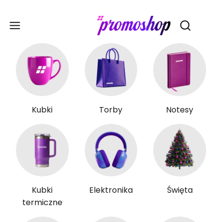
Gadże
Otwórz wy
Kubki
Torby
Notesy
Kubki
Elektronika
Święta
termiczne