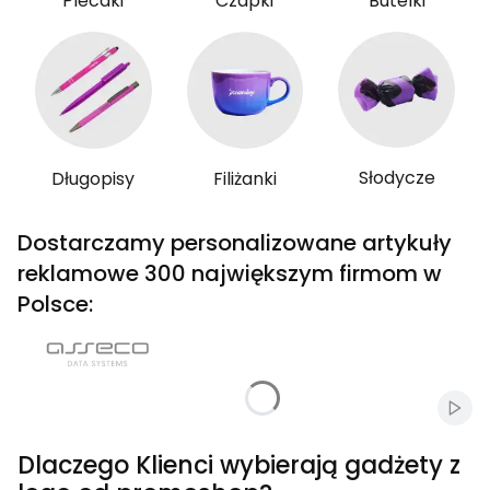
Plecaki
Czapki
Butelki
Słodycze
Długopisy
Filiżanki
Dostarczamy personalizowane artykuły
reklamowe 300 największym firmom w
Polsce:
Włąc
Dlaczego Klienci wybierają gadżety z