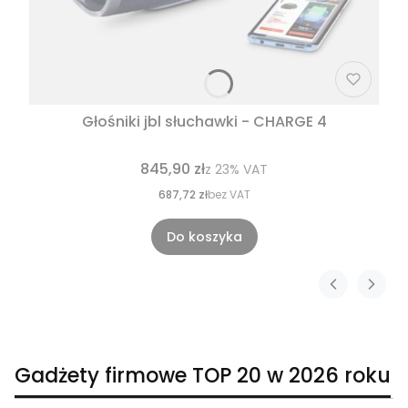
Głośniki jbl słuchawki - CHARGE 4
845,90 zł
z
23%
VAT
687,72 zł
bez VAT
Do koszyka
Gadżety firmowe TOP 20 w 2026 roku