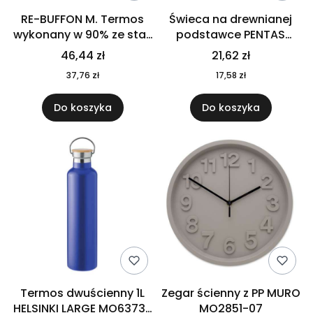
RE-BUFFON M. Termos
Świeca na drewnianej
wykonany w 90% ze stali
podstawce PENTAS
nierdzewnej
MO6282-40
46,44 zł
21,62 zł
pochodzącej z
37,76 zł
17,58 zł
recyklingu 520 ml 94294
Do koszyka
Do koszyka
Termos dwuścienny 1L
Zegar ścienny z PP MURO
HELSINKI LARGE MO6373-
MO2851-07