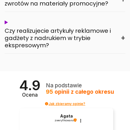
zwrotów na materiały promocyjne?
Czy realizujecie artykuły reklamowe i
+
gadżety z nadrukiem w trybie
ekspresowym?
4.9
Na podstawie
95
opinii
z całego okresu
Ocena
Jak zbieramy opinie?
Agata
zweryfikowano