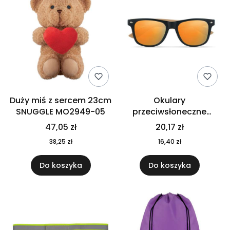
Duży miś z sercem 23cm
Okulary
SNUGGLE MO2949-05
przeciwsłoneczne
CALIFORNIA TOUCH
47,05 zł
20,17 zł
MO9617-10
38,25 zł
16,40 zł
Do koszyka
Do koszyka