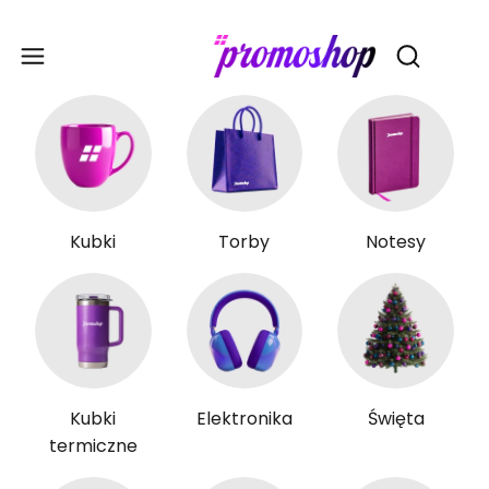
Gadże
Otwórz wy
Kubki
Torby
Notesy
Kubki
Elektronika
Święta
termiczne