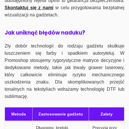
udostępniony rejestr opinii to gwarancja bezpieczeństwa.
Skontaktuj się z nami
w celu przygotowania bezpłatnej
wizualizacji na gadżetach.
J
ak uniknąć błędów naduku?
Zły dobór technologii do rodzaju gadżetu skutkuje
łuszczeniem się farby i spadkiem autorytetuj. W
Promoshop stosujemy rygorystyczne matryce decyzyjne i
dedykowane metody, takie jak trwały grawer laserowy,
który całkowicie eliminuje ryzyko mechanicznego
uszkodzenia znaku. Dla skomplikowanych przejść
tonalnych na tekstyliach wdrażamy technologię DTF lub
sublimację.
Metoda
Zastosowanie gadżetu
Zalety
Długopisy, breloki,
Precyzja przy