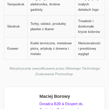
Tampodruk
elektronika, drobne
małych
gadżety
detalach logo
Trwałość i
Torby, odzież, produkty
Sitodruk
doskonałe
płaskie z tkanin
krycie kolorów
Kubki termiczne, metalowe
Nieścieralność
Grawer
pióra, artykuły z drewna i
i prestiżowy
metalu
wygląd
Merytorycznie zweryfikowane przez Głównego Technologa
Znakowania Promoshop.
Maciej Borowy
Doradca B2B & Ekspert ds.