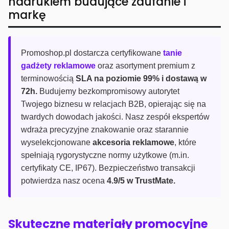
nadrukiem budujące zaufanie i
markę
Promoshop.pl dostarcza certyfikowane
tanie
gadżety reklamowe
oraz asortyment premium z
terminowością
SLA na poziomie 99% i dostawą w
72h.
Budujemy bezkompromisowy autorytet
Twojego biznesu w relacjach B2B, opierając się na
twardych dowodach jakości. Nasz zespół ekspertów
wdraża precyzyjne znakowanie oraz starannie
wyselekcjonowane
akcesoria reklamowe
, które
spełniają rygorystyczne normy użytkowe (m.in.
certyfikaty CE, IP67). Bezpieczeństwo transakcji
potwierdza nasz ocena
4.9/5 w TrustMate.
Skuteczne materiały promocyjne