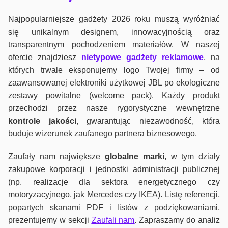
Najpopularniejsze gadżety 2026 roku muszą wyróżniać
się unikalnym designem, innowacyjnością oraz
transparentnym pochodzeniem materiałów. W naszej
ofercie znajdziesz
nietypowe gadżety reklamowe
, na
których trwale eksponujemy logo Twojej firmy – od
zaawansowanej elektroniki użytkowej JBL po ekologiczne
zestawy powitalne (welcome pack). Każdy produkt
przechodzi przez nasze rygorystyczne wewnętrzne
kontrole jako
ści
, gwarantując niezawodność, która
buduje wizerunek zaufanego partnera biznesowego.
Zaufały nam największe
globalne marki
, w tym działy
zakupowe korporacji i jednostki administracji publicznej
(np. realizacje dla sektora energetycznego czy
motoryzacyjnego, jak Mercedes czy IKEA). Listę referencji,
popartych skanami PDF i listów z podziękowaniami,
prezentujemy w sekcji
Zaufali nam
. Zapraszamy do analiz