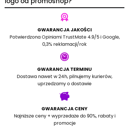
logo od promoshop?
GWARANCJA JAKOŚCI
Potwierdzona
Opiniami TrustMate
4.9/5 i
Google
,
0,3% reklamacji/rok
GWARANCJA TERMINU
Dostawa nawet w 24h, pilnujemy kurierów,
uprzedzamy o dostawie
GWARANCJA CENY
Najniższe ceny + wyprzedaże do 90%, rabaty i
promocje