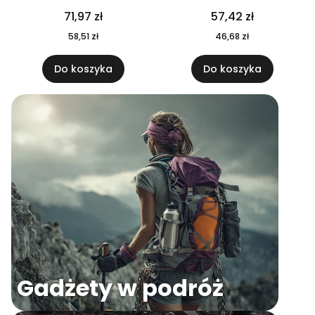
04
71,97 zł
57,42 zł
58,51 zł
46,68 zł
Do koszyka
Do koszyka
Gadżety w podróż