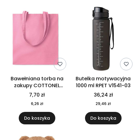
Bawełniana torba na
Butelka motywacyjna
zakupy COTTONEL
1000 ml RPET V1541-03
COLOUR++ MO9846-11
7,70 zł
36,24 zł
6,26 zł
29,46 zł
Do koszyka
Do koszyka