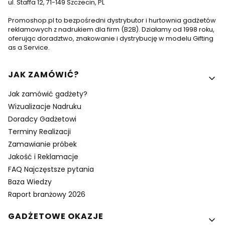
ul. Staffa 12, 71-149 Szczecin, PL
Promoshop.pl to bezpośredni dystrybutor i hurtownia gadżetów
reklamowych z nadrukiem dla firm (B2B). Działamy od 1998 roku,
oferując doradztwo, znakowanie i dystrybucję w modelu Gifting
as a Service.
Linki w stopce
JAK ZAMÓWIĆ?
Jak zamówić gadżety?
Wizualizacje Nadruku
Doradcy Gadżetowi
Terminy Realizacji
Zamawianie próbek
Jakość i Reklamacje
FAQ Najczęstsze pytania
Baza Wiedzy
Raport branżowy 2026
GADŻETOWE OKAZJE