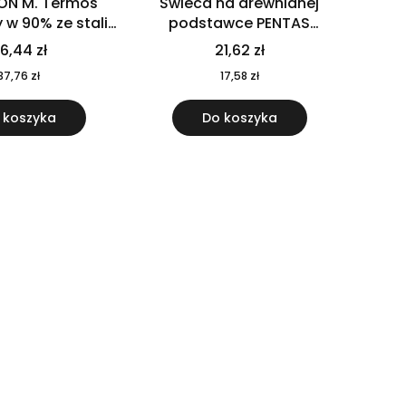
ON M. Termos
Świeca na drewnianej
w 90% ze stali
podstawce PENTAS
j pochodzącej z
MO6282-40
6,44 zł
21,62 zł
u 520 ml 94294
37,76 zł
17,58 zł
 koszyka
Do koszyka