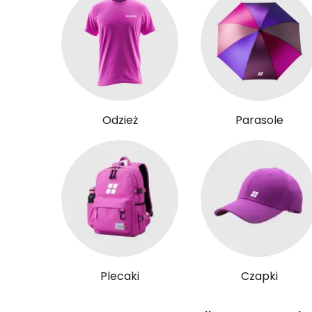
Odzież
Parasole
Plecaki
Czapki