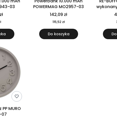
0.000 mAh
Powerbank 10.000 mAh
RE-BUFF
943-03
POWERMAG MO2957-03
wykonany 
nierdzewne
zł
142,09 zł
4
recykling
ł
115,52 zł
yka
Do koszyka
Do
 z PP MURO
-07