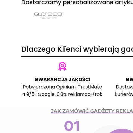
Dostarczamy personalizowane artyku
Dlaczego Klienci wybierają g
GWARANCJA JAKOŚCI
GW
Potwierdzona
Opiniami TrustMate
Dostaw
4.9/5 i
Google
, 0,3% reklamacji/rok
kurieró