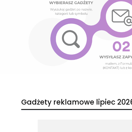
Naciśnij Enter lub spację, aby otworzyć stronę.
Naciśnij Enter lub spację, aby otworzyć stronę.
Gadżety reklamowe lipiec 202