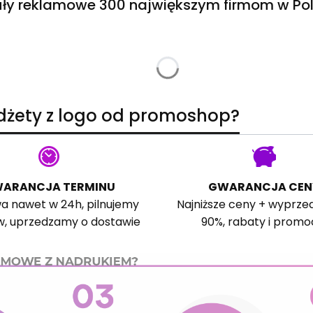
ły reklamowe 300 największym firmom w Pol
adżety z logo od promoshop?
ARANCJA TERMINU
GWARANCJA CEN
a nawet w 24h, pilnujemy
Najniższe ceny + wyprze
w, uprzedzamy o dostawie
90%, rabaty i promo