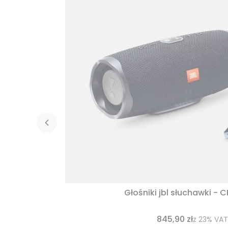
Głośniki jbl słuchawki - 
845,90 zł
z
23%
VAT