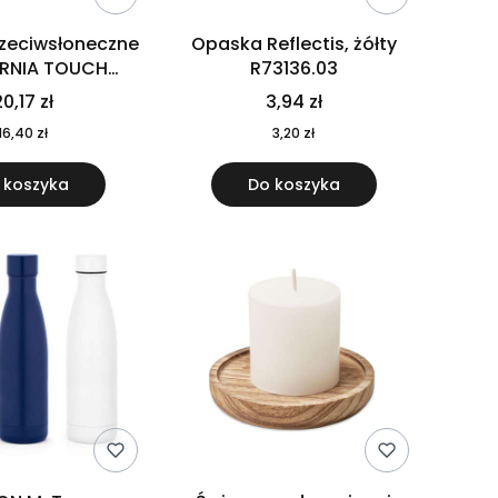
rzeciwsłoneczne
Opaska Reflectis, żółty
ORNIA TOUCH
R73136.03
9617-10
0,17 zł
3,94 zł
16,40 zł
3,20 zł
 koszyka
Do koszyka