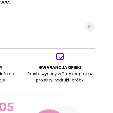
sce:
Włącz autom
Y
GWARANCJA OPIEKI
daże do
Proste wyceny w 2h. Akceptujesz
cje
projekty, nadruki i próbki