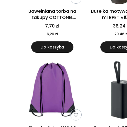
Bawełniana torba na
Butelka motywa
zakupy COTTONEL
ml RPET V1
COLOUR++ MO9846-11
7,70 zł
36,24 
6,26 zł
29,46 z
Do koszyka
Do kosz