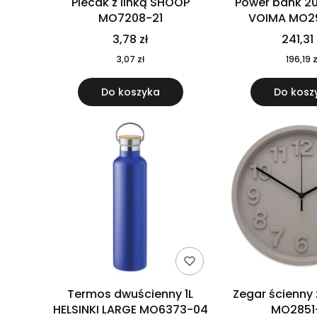
Plecak z linką SHOOP
Power bank 2
MO7208-21
VOIMA MO2
3,78 zł
241,31 
3,07 zł
196,19 z
Do koszyka
Do kosz
Termos dwuścienny 1L
Zegar ścienny
HELSINKI LARGE MO6373-04
MO2851