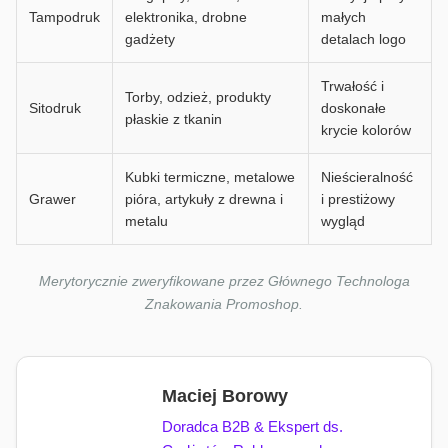
Tampodruk
elektronika, drobne
małych
gadżety
detalach logo
Trwałość i
Torby, odzież, produkty
Sitodruk
doskonałe
płaskie z tkanin
krycie kolorów
Kubki termiczne, metalowe
Nieścieralność
Grawer
pióra, artykuły z drewna i
i prestiżowy
metalu
wygląd
Merytorycznie zweryfikowane przez Głównego Technologa
Znakowania Promoshop.
Maciej Borowy
Doradca B2B & Ekspert ds.