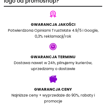
logo od promoshop?
GWARANCJA JAKOŚCI
Potwierdzona
Opiniami TrustMate
4.9/5 i
Google
,
0,3% reklamacji/rok
GWARANCJA TERMINU
Dostawa nawet w 24h, pilnujemy kurierów,
uprzedzamy o dostawie
GWARANCJA CENY
Najniższe ceny + wyprzedaże do 90%, rabaty i
promocje