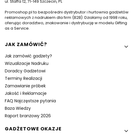
ul. Staffa 12, 71-149 Szczecin, PL
Promoshop.pl to bezpośredni dystrybutor i hurtownia gadżetów
reklamowych z nadrukiem dla firm (B2B). Działamy od 1998 roku,
oferując doradztwo, znakowanie i dystrybucję w modelu Gifting
as a Service.
Linki w stopce
JAK ZAMÓWIĆ?
Jak zamówić gadżety?
Wizualizacje Nadruku
Doradcy Gadżetowi
Terminy Realizacji
Zamawianie próbek
Jakość i Reklamacje
FAQ Najczęstsze pytania
Baza Wiedzy
Raport branżowy 2026
GADŻETOWE OKAZJE