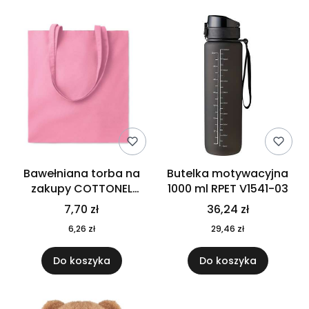
Bawełniana torba na
Butelka motywacyjna
zakupy COTTONEL
1000 ml RPET V1541-03
COLOUR++ MO9846-11
7,70 zł
36,24 zł
6,26 zł
29,46 zł
Do koszyka
Do koszyka