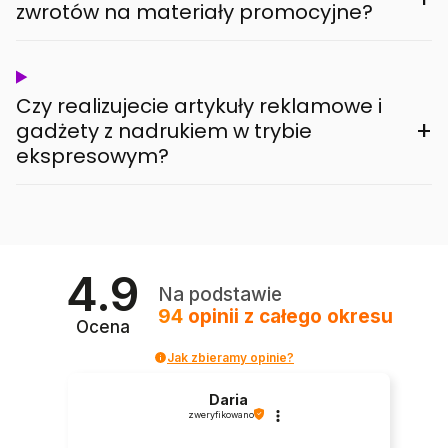
zwrotów na materiały promocyjne?
Czy realizujecie artykuły reklamowe i
+
gadżety z nadrukiem w trybie
ekspresowym?
4.9
Na podstawie
94
opinii
z całego okresu
Ocena
Jak zbieramy opinie?
Daria
zweryfikowano