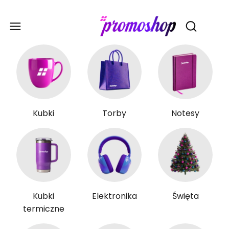
Gadże
Otwórz wy
Kubki
Torby
Notesy
Kubki
Elektronika
Święta
termiczne