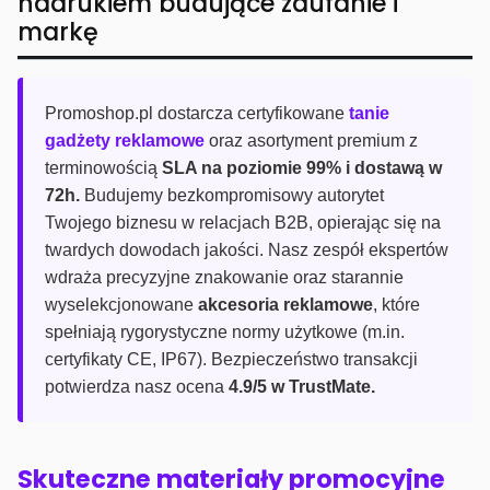
nadrukiem budujące zaufanie i
markę
Promoshop.pl dostarcza certyfikowane
tanie
gadżety reklamowe
oraz asortyment premium z
terminowością
SLA na poziomie 99% i dostawą w
72h.
Budujemy bezkompromisowy autorytet
Twojego biznesu w relacjach B2B, opierając się na
twardych dowodach jakości. Nasz zespół ekspertów
wdraża precyzyjne znakowanie oraz starannie
wyselekcjonowane
akcesoria reklamowe
, które
spełniają rygorystyczne normy użytkowe (m.in.
certyfikaty CE, IP67). Bezpieczeństwo transakcji
potwierdza nasz ocena
4.9/5 w TrustMate.
Skuteczne materiały promocyjne