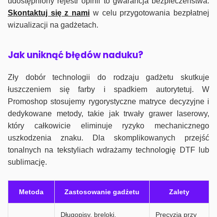
udostępniony rejestr opinii to gwarancja bezpieczeństwa.
Skontaktuj się z nami
w celu przygotowania bezpłatnej
wizualizacji na gadżetach.
J
ak uniknąć błędów naduku?
Zły dobór technologii do rodzaju gadżetu skutkuje
łuszczeniem się farby i spadkiem autorytetuj. W
Promoshop stosujemy rygorystyczne matryce decyzyjne i
dedykowane metody, takie jak trwały grawer laserowy,
który całkowicie eliminuje ryzyko mechanicznego
uszkodzenia znaku. Dla skomplikowanych przejść
tonalnych na tekstyliach wdrażamy technologię DTF lub
sublimację.
Metoda
Zastosowanie gadżetu
Zalety
Długopisy, breloki,
Precyzja przy