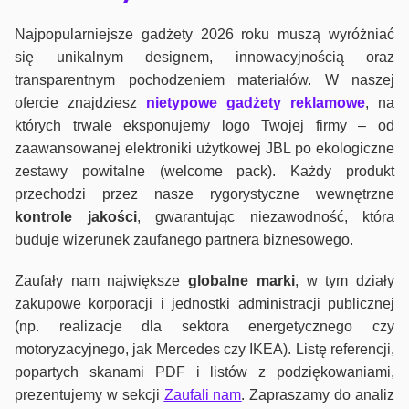
Najpopularniejsze gadżety 2026 roku muszą wyróżniać
się unikalnym designem, innowacyjnością oraz
transparentnym pochodzeniem materiałów. W naszej
ofercie znajdziesz
nietypowe gadżety reklamowe
, na
których trwale eksponujemy logo Twojej firmy – od
zaawansowanej elektroniki użytkowej JBL po ekologiczne
zestawy powitalne (welcome pack). Każdy produkt
przechodzi przez nasze rygorystyczne wewnętrzne
kontrole jako
ści
, gwarantując niezawodność, która
buduje wizerunek zaufanego partnera biznesowego.
Zaufały nam największe
globalne marki
, w tym działy
zakupowe korporacji i jednostki administracji publicznej
(np. realizacje dla sektora energetycznego czy
motoryzacyjnego, jak Mercedes czy IKEA). Listę referencji,
popartych skanami PDF i listów z podziękowaniami,
prezentujemy w sekcji
Zaufali nam
. Zapraszamy do analiz