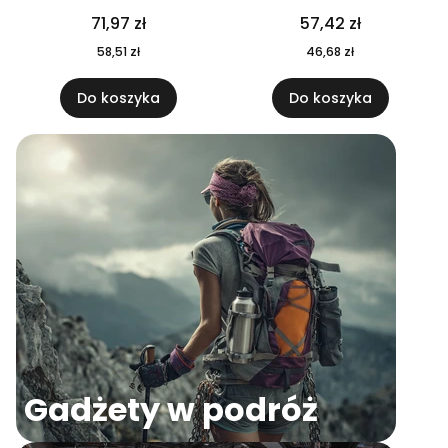
04
71,97 zł
57,42 zł
58,51 zł
46,68 zł
Do koszyka
Do koszyka
Gadżety w podróż