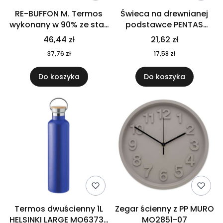
RE-BUFFON M. Termos
Świeca na drewnianej
wykonany w 90% ze stali
podstawce PENTAS
nierdzewnej
MO6282-40
46,44 zł
21,62 zł
pochodzącej z
37,76 zł
17,58 zł
recyklingu 520 ml 94294
Do koszyka
Do koszyka
Termos dwuścienny 1L
Zegar ścienny z PP MURO
HELSINKI LARGE MO6373-
MO2851-07