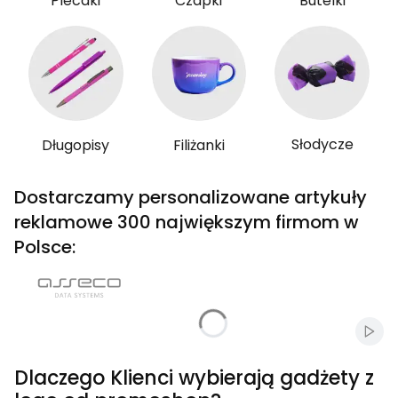
Plecaki
Czapki
Butelki
Słodycze
Długopisy
Filiżanki
Dostarczamy personalizowane artykuły
reklamowe 300 największym firmom w
Polsce:
Włąc
Dlaczego Klienci wybierają gadżety z