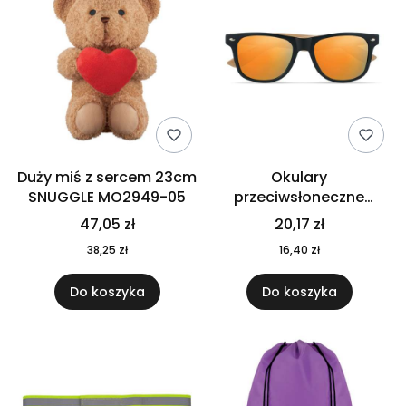
Duży miś z sercem 23cm
Okulary
SNUGGLE MO2949-05
przeciwsłoneczne
CALIFORNIA TOUCH
47,05 zł
20,17 zł
MO9617-10
38,25 zł
16,40 zł
Do koszyka
Do koszyka