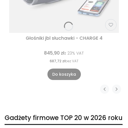
Głośniki jbl słuchawki - CHARGE 4
845,90 zł
z
23%
VAT
687,72 zł
bez VAT
Do koszyka
Gadżety firmowe TOP 20 w 2026 roku