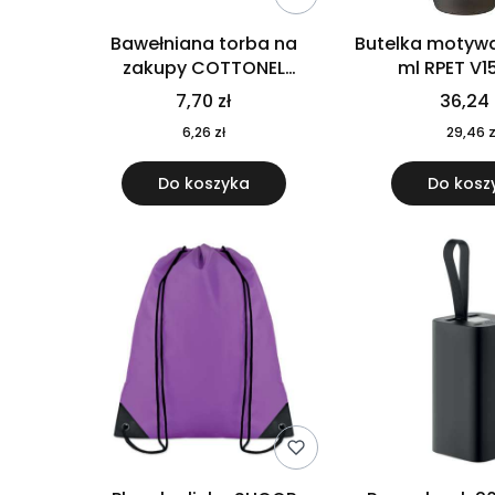
Bawełniana torba na
Butelka motywa
zakupy COTTONEL
ml RPET V1
COLOUR++ MO9846-11
7,70 zł
36,24 
6,26 zł
29,46 z
Do koszyka
Do kosz