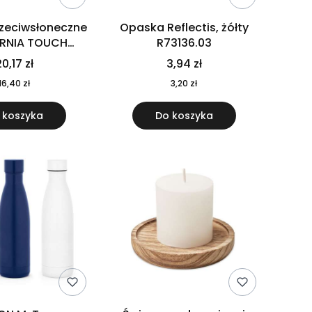
rzeciwsłoneczne
Opaska Reflectis, żółty
ORNIA TOUCH
R73136.03
9617-10
0,17 zł
3,94 zł
16,40 zł
3,20 zł
 koszyka
Do koszyka