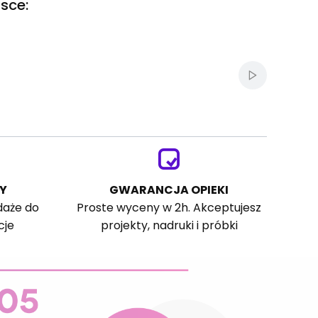
sce:
Włącz autom
Y
GWARANCJA OPIEKI
daże do
Proste wyceny w 2h. Akceptujesz
cje
projekty, nadruki i próbki