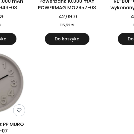
0.000 mAh
Powerbank 10.000 mAh
RE-BUFF
943-03
POWERMAG MO2957-03
wykonany 
nierdzewne
zł
142,09 zł
4
recykling
ł
115,52 zł
yka
Do koszyka
Do
 z PP MURO
-07