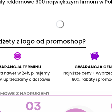
ły reklamowe 300 największym firmom w Pol
adżety z logo od promoshop?
ARANCJA TERMINU
GWARANCJA CEN
a nawet w 24h, pilnujemy
Najniższe ceny + wyprze
w, uprzedzamy o dostawie
90%, rabaty i promo