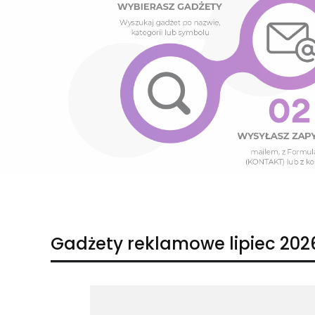
Naciśnij Enter lub spację, aby otworzyć stronę.
Naciśnij Enter lub spację, aby otworzyć stronę.
Gadżety reklamowe lipiec 202