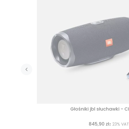
Głośniki jbl słuchawki - 
845,90 zł
z
23%
VAT