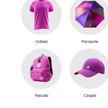
Odzież
Parasole
Plecaki
Czapki