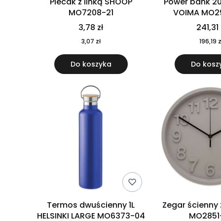
Plecak z linką SHOOP
Power bank 2
MO7208-21
VOIMA MO2
3,78 zł
241,31 
3,07 zł
196,19 z
Do koszyka
Do kosz
Termos dwuścienny 1L
Zegar ścienny
HELSINKI LARGE MO6373-04
MO2851