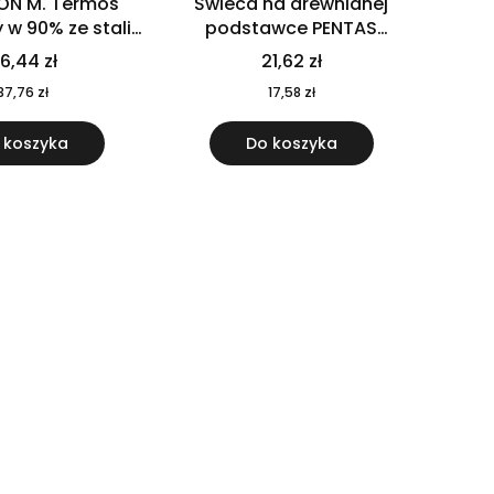
ON M. Termos
Świeca na drewnianej
w 90% ze stali
podstawce PENTAS
j pochodzącej z
MO6282-40
6,44 zł
21,62 zł
u 520 ml 94294
37,76 zł
17,58 zł
 koszyka
Do koszyka