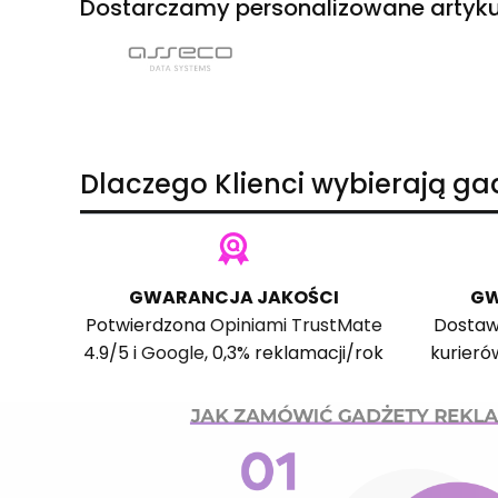
Dostarczamy personalizowane artyku
Dlaczego Klienci wybierają g
GWARANCJA JAKOŚCI
GW
Potwierdzona
Opiniami TrustMate
Dostaw
4.9/5 i
Google
, 0,3% reklamacji/rok
kurieró