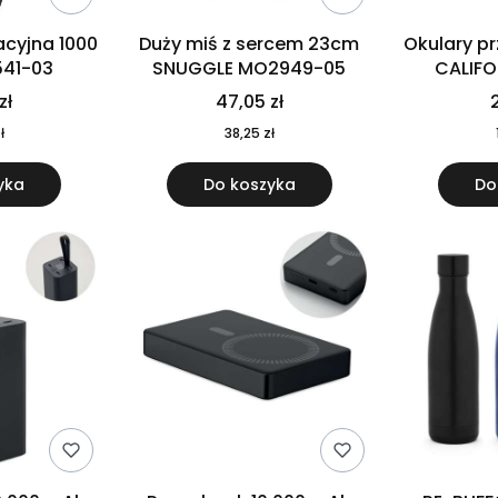
cyjna 1000
Duży miś z sercem 23cm
Okulary p
541-03
SNUGGLE MO2949-05
CALIF
MO
zł
47,05 zł
2
ł
38,25 zł
yka
Do koszyka
Do