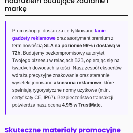
nadrukiem budujące zaufanie i
markę
Promoshop.pl dostarcza certyfikowane
tanie
gadżety reklamowe
oraz asortyment premium z
terminowością
SLA na poziomie 99% i dostawą w
72h.
Budujemy bezkompromisowy autorytet
Twojego biznesu w relacjach B2B, opierając się na
twardych dowodach jakości. Nasz zespół ekspertów
wdraża precyzyjne znakowanie oraz starannie
wyselekcjonowane
akcesoria reklamowe
, które
spełniają rygorystyczne normy użytkowe (m.in.
certyfikaty CE, IP67). Bezpieczeństwo transakcji
potwierdza nasz ocena
4.9/5 w TrustMate.
Skuteczne materiały promocyjne