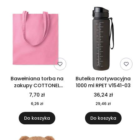
Bawełniana torba na
Butelka motywacyjna
zakupy COTTONEL
1000 ml RPET V1541-03
COLOUR++ MO9846-11
7,70 zł
36,24 zł
6,26 zł
29,46 zł
Do koszyka
Do koszyka