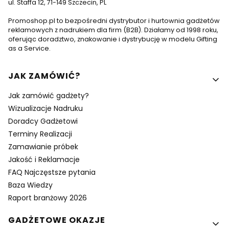
ul. Staffa 12, 71-149 Szczecin, PL
Promoshop.pl to bezpośredni dystrybutor i hurtownia gadżetów
reklamowych z nadrukiem dla firm (B2B). Działamy od 1998 roku,
oferując doradztwo, znakowanie i dystrybucję w modelu Gifting
as a Service.
Linki w stopce
JAK ZAMÓWIĆ?
Jak zamówić gadżety?
Wizualizacje Nadruku
Doradcy Gadżetowi
Terminy Realizacji
Zamawianie próbek
Jakość i Reklamacje
FAQ Najczęstsze pytania
Baza Wiedzy
Raport branżowy 2026
GADŻETOWE OKAZJE