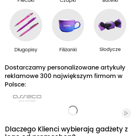
Plecaki
Czapki
Butelki
Słodycze
Długopisy
Filiżanki
Dostarczamy personalizowane artykuły
reklamowe 300 największym firmom w
Polsce:
Włąc
Dlaczego Klienci wybierają gadżety z