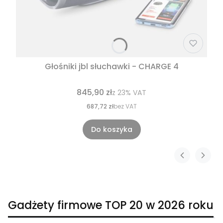
Głośniki jbl słuchawki - CHARGE 4
845,90 zł
z
23%
VAT
687,72 zł
bez VAT
Do koszyka
Gadżety firmowe TOP 20 w 2026 roku