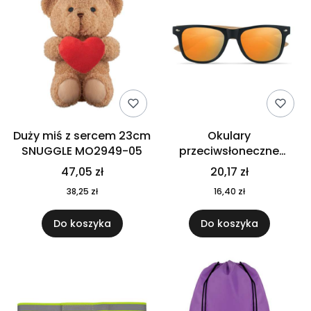
Duży miś z sercem 23cm
Okulary
SNUGGLE MO2949-05
przeciwsłoneczne
CALIFORNIA TOUCH
47,05 zł
20,17 zł
MO9617-10
38,25 zł
16,40 zł
Do koszyka
Do koszyka