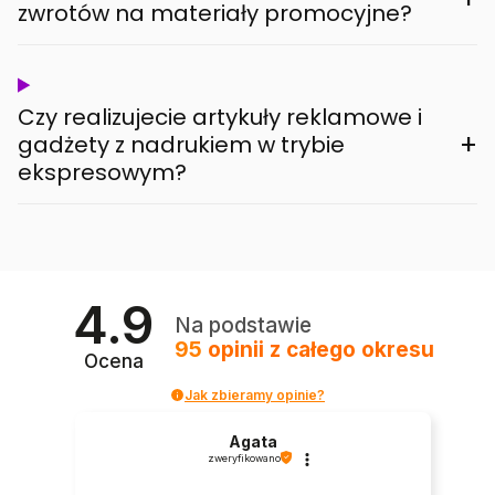
zwrotów na materiały promocyjne?
Czy realizujecie artykuły reklamowe i
+
gadżety z nadrukiem w trybie
ekspresowym?
4.9
Na podstawie
95
opinii
z całego okresu
Ocena
Jak zbieramy opinie?
Agata
zweryfikowano