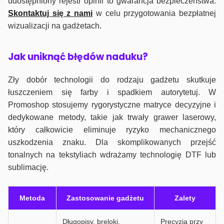
udostępniony rejestr opinii to gwarancja bezpieczeństwa.
Skontaktuj się z nami
w celu przygotowania bezpłatnej
wizualizacji na gadżetach.
J
ak uniknąć błędów naduku?
Zły dobór technologii do rodzaju gadżetu skutkuje
łuszczeniem się farby i spadkiem autorytetuj. W
Promoshop stosujemy rygorystyczne matryce decyzyjne i
dedykowane metody, takie jak trwały grawer laserowy,
który całkowicie eliminuje ryzyko mechanicznego
uszkodzenia znaku. Dla skomplikowanych przejść
tonalnych na tekstyliach wdrażamy technologię DTF lub
sublimację.
Metoda
Zastosowanie gadżetu
Zalety
Długopisy, breloki,
Precyzja przy