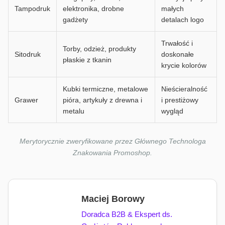
Tampodruk
elektronika, drobne
małych
gadżety
detalach logo
Trwałość i
Torby, odzież, produkty
Sitodruk
doskonałe
płaskie z tkanin
krycie kolorów
Kubki termiczne, metalowe
Nieścieralność
Grawer
pióra, artykuły z drewna i
i prestiżowy
metalu
wygląd
Merytorycznie zweryfikowane przez Głównego Technologa
Znakowania Promoshop.
Maciej Borowy
Doradca B2B & Ekspert ds.