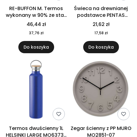
RE-BUFFON M. Termos
Świeca na drewnianej
wykonany w 90% ze stali
podstawce PENTAS
nierdzewnej
MO6282-40
46,44 zł
21,62 zł
pochodzącej z
37,76 zł
17,58 zł
recyklingu 520 ml 94294
Do koszyka
Do koszyka
Termos dwuścienny 1L
Zegar ścienny z PP MURO
HELSINKI LARGE MO6373-
MO2851-07