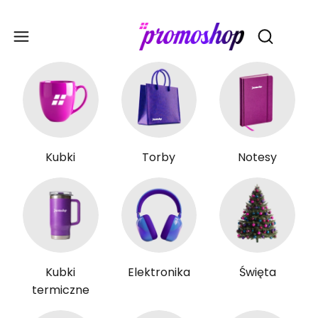
Gadże
Otwórz wy
Kubki
Torby
Notesy
Kubki
Elektronika
Święta
termiczne