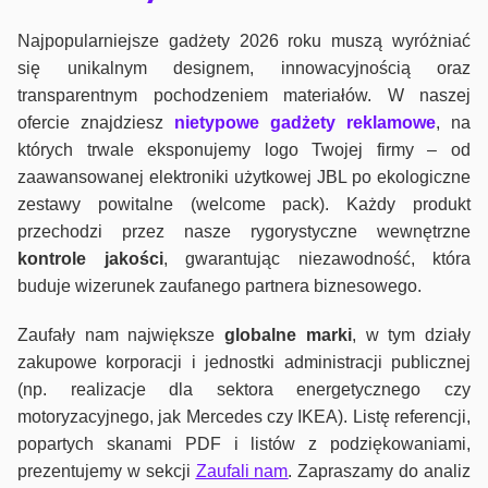
Najpopularniejsze gadżety 2026 roku muszą wyróżniać
się unikalnym designem, innowacyjnością oraz
transparentnym pochodzeniem materiałów. W naszej
ofercie znajdziesz
nietypowe gadżety reklamowe
, na
których trwale eksponujemy logo Twojej firmy – od
zaawansowanej elektroniki użytkowej JBL po ekologiczne
zestawy powitalne (welcome pack). Każdy produkt
przechodzi przez nasze rygorystyczne wewnętrzne
kontrole jako
ści
, gwarantując niezawodność, która
buduje wizerunek zaufanego partnera biznesowego.
Zaufały nam największe
globalne marki
, w tym działy
zakupowe korporacji i jednostki administracji publicznej
(np. realizacje dla sektora energetycznego czy
motoryzacyjnego, jak Mercedes czy IKEA). Listę referencji,
popartych skanami PDF i listów z podziękowaniami,
prezentujemy w sekcji
Zaufali nam
. Zapraszamy do analiz