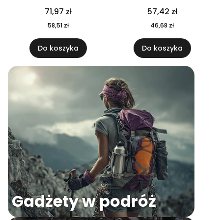
04
71,97 zł
57,42 zł
58,51 zł
46,68 zł
Do koszyka
Do koszyka
Gadżety w podróż