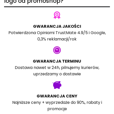
logo od promoshop?
GWARANCJA JAKOŚCI
Potwierdzona
Opiniami TrustMate
4.9/5 i
Google
,
0,3% reklamacji/rok
GWARANCJA TERMINU
Dostawa nawet w 24h, pilnujemy kurierów,
uprzedzamy o dostawie
GWARANCJA CENY
Najniższe ceny + wyprzedaże do 90%, rabaty i
promocje