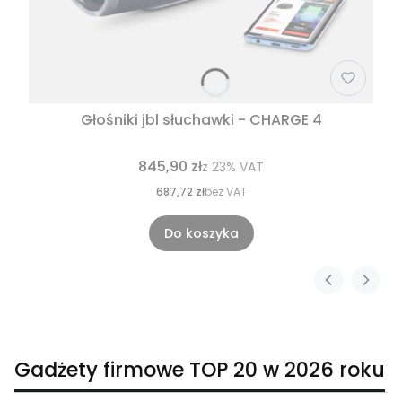
Głośniki jbl słuchawki - CHARGE 4
845,90 zł
z
23%
VAT
687,72 zł
bez VAT
Do koszyka
Gadżety firmowe TOP 20 w 2026 roku