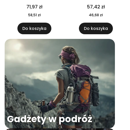
04
71,97 zł
57,42 zł
58,51 zł
46,68 zł
Do koszyka
Do koszyka
Gadżety w podróż