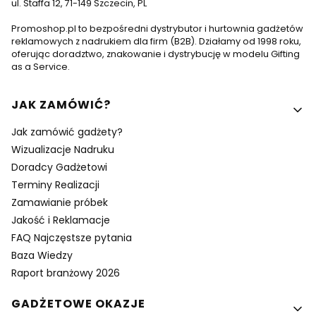
ul. Staffa 12, 71-149 Szczecin, PL
Promoshop.pl to bezpośredni dystrybutor i hurtownia gadżetów
reklamowych z nadrukiem dla firm (B2B). Działamy od 1998 roku,
oferując doradztwo, znakowanie i dystrybucję w modelu Gifting
as a Service.
Linki w stopce
JAK ZAMÓWIĆ?
Jak zamówić gadżety?
Wizualizacje Nadruku
Doradcy Gadżetowi
Terminy Realizacji
Zamawianie próbek
Jakość i Reklamacje
FAQ Najczęstsze pytania
Baza Wiedzy
Raport branżowy 2026
GADŻETOWE OKAZJE