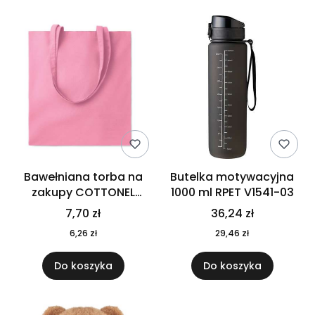
Bawełniana torba na
Butelka motywacyjna
zakupy COTTONEL
1000 ml RPET V1541-03
COLOUR++ MO9846-11
7,70 zł
36,24 zł
6,26 zł
29,46 zł
Do koszyka
Do koszyka