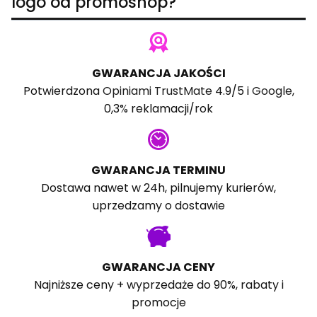
logo od promoshop?
GWARANCJA JAKOŚCI
Potwierdzona
Opiniami TrustMate
4.9/5 i
Google
,
0,3% reklamacji/rok
GWARANCJA TERMINU
Dostawa nawet w 24h, pilnujemy kurierów,
uprzedzamy o dostawie
GWARANCJA CENY
Najniższe ceny + wyprzedaże do 90%, rabaty i
promocje