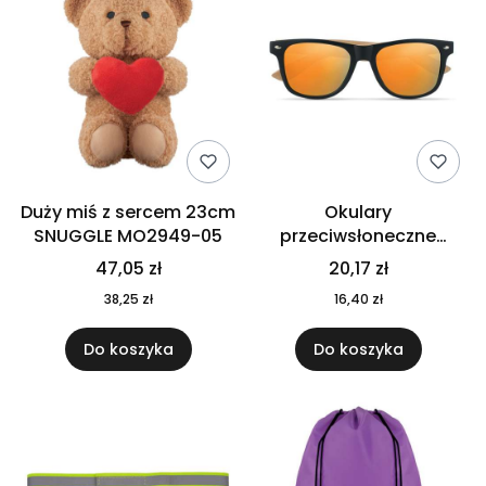
Duży miś z sercem 23cm
Okulary
SNUGGLE MO2949-05
przeciwsłoneczne
CALIFORNIA TOUCH
47,05 zł
20,17 zł
MO9617-10
38,25 zł
16,40 zł
Do koszyka
Do koszyka