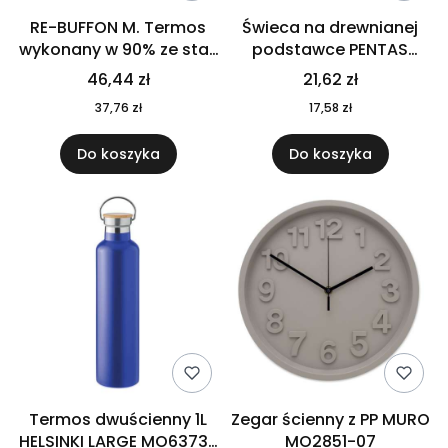
RE-BUFFON M. Termos
Świeca na drewnianej
wykonany w 90% ze stali
podstawce PENTAS
nierdzewnej
MO6282-40
46,44 zł
21,62 zł
pochodzącej z
37,76 zł
17,58 zł
recyklingu 520 ml 94294
Do koszyka
Do koszyka
Termos dwuścienny 1L
Zegar ścienny z PP MURO
HELSINKI LARGE MO6373-
MO2851-07