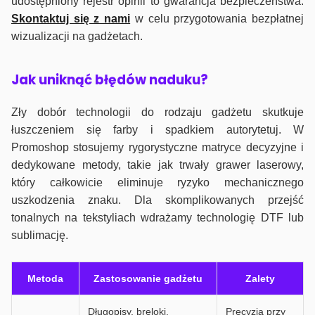
udostępniony rejestr opinii to gwarancja bezpieczeństwa.
Skontaktuj się z nami
w celu przygotowania bezpłatnej
wizualizacji na gadżetach.
J
ak uniknąć błędów naduku?
Zły dobór technologii do rodzaju gadżetu skutkuje
łuszczeniem się farby i spadkiem autorytetuj. W
Promoshop stosujemy rygorystyczne matryce decyzyjne i
dedykowane metody, takie jak trwały grawer laserowy,
który całkowicie eliminuje ryzyko mechanicznego
uszkodzenia znaku. Dla skomplikowanych przejść
tonalnych na tekstyliach wdrażamy technologię DTF lub
sublimację.
Metoda
Zastosowanie gadżetu
Zalety
Długopisy, breloki,
Precyzja przy