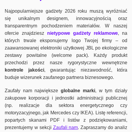
Najpopularniejsze gadżety 2026 roku muszą wyróżniać
się unikalnym designem, innowacyjnością oraz
transparentnym pochodzeniem materiałów. W naszej
ofercie znajdziesz
nietypowe gadżety reklamowe
, na
których trwale eksponujemy logo Twojej firmy – od
zaawansowanej elektroniki użytkowej JBL po ekologiczne
zestawy powitalne (welcome pack). Każdy produkt
przechodzi przez nasze rygorystyczne wewnętrzne
kontrole jako
ści
, gwarantując niezawodność, która
buduje wizerunek zaufanego partnera biznesowego.
Zaufały nam największe
globalne marki
, w tym działy
zakupowe korporacji i jednostki administracji publicznej
(np. realizacje dla sektora energetycznego czy
motoryzacyjnego, jak Mercedes czy IKEA). Listę referencji,
popartych skanami PDF i listów z podziękowaniami,
prezentujemy w sekcji
Zaufali nam
. Zapraszamy do analiz