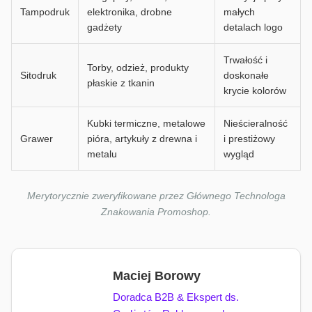
Tampodruk
elektronika, drobne
małych
gadżety
detalach logo
Trwałość i
Torby, odzież, produkty
Sitodruk
doskonałe
płaskie z tkanin
krycie kolorów
Kubki termiczne, metalowe
Nieścieralność
Grawer
pióra, artykuły z drewna i
i prestiżowy
metalu
wygląd
Merytorycznie zweryfikowane przez Głównego Technologa
Znakowania Promoshop.
Maciej Borowy
Doradca B2B & Ekspert ds.