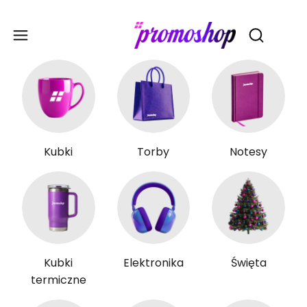
Gadże
Otwórz wy
Kubki
Torby
Notesy
Kubki
Elektronika
Święta
termiczne