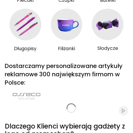
Plecaki
Czapki
Butelki
Słodycze
Długopisy
Filiżanki
Dostarczamy personalizowane artykuły
reklamowe 300 największym firmom w
Polsce:
Włąc
Dlaczego Klienci wybierają gadżety z