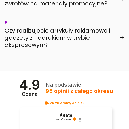
zwrotów na materiały promocyjne?
Czy realizujecie artykuły reklamowe i
+
gadżety z nadrukiem w trybie
ekspresowym?
4.9
Na podstawie
95
opinii
z całego okresu
Ocena
Jak zbieramy opinie?
Agata
zweryfikowano