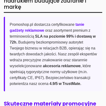
nadrukiem budujące zaufanie i
markę
Promoshop.pl dostarcza certyfikowane
tanie
gadżety reklamowe
oraz asortyment premium z
terminowością
SLA na poziomie 99% i dostawą w
72h.
Budujemy bezkompromisowy autorytet
Twojego biznesu w relacjach B2B, opierając się na
twardych dowodach jakości. Nasz zespół ekspertów
wdraża precyzyjne znakowanie oraz starannie
wyselekcjonowane
akcesoria reklamowe
, które
spełniają rygorystyczne normy użytkowe (m.in.
certyfikaty CE, IP67). Bezpieczeństwo transakcji
potwierdza nasz ocena
4.9/5 w TrustMate.
Skuteczne materiały promocyjne