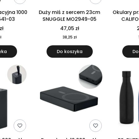
cyjna 1000
Duży miś z sercem 23cm
Okulary p
541-03
SNUGGLE MO2949-05
CALIF
MO
zł
47,05 zł
2
ł
38,25 zł
yka
Do koszyka
Do