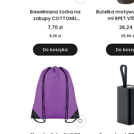
Bawełniana torba na
Butelka motywa
zakupy COTTONEL
ml RPET V1
COLOUR++ MO9846-11
7,70 zł
36,24 
6,26 zł
29,46 z
Do koszyka
Do kosz