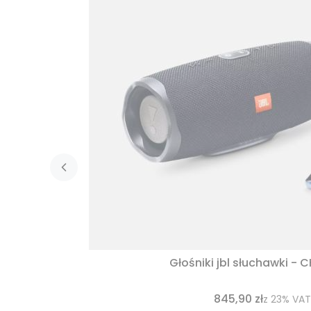
Głośniki jbl słuchawki - 
845,90 zł
z
23%
VAT