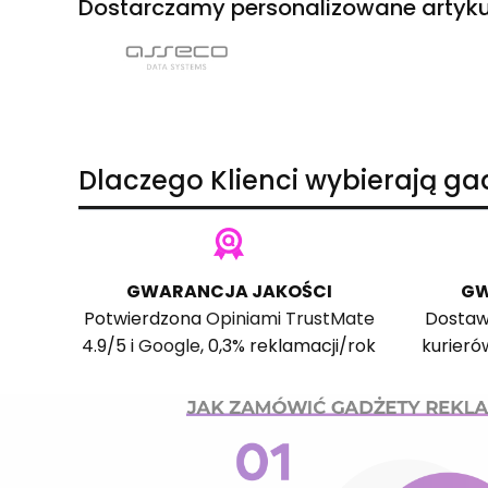
Dostarczamy personalizowane artyku
Dlaczego Klienci wybierają g
GWARANCJA JAKOŚCI
GW
Potwierdzona
Opiniami TrustMate
Dostaw
4.9/5 i
Google
, 0,3% reklamacji/rok
kurieró