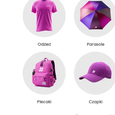
Odzież
Parasole
Plecaki
Czapki