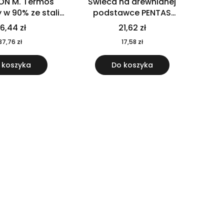
ON M. Termos
Świeca na drewnianej
w 90% ze stali
podstawce PENTAS
j pochodzącej z
MO6282-40
6,44 zł
21,62 zł
u 520 ml 94294
37,76 zł
17,58 zł
 koszyka
Do koszyka