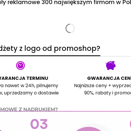
ły reklamowe 300 największym firmom w Pol
adżety z logo od promoshop?
ARANCJA TERMINU
GWARANCJA CEN
a nawet w 24h, pilnujemy
Najniższe ceny + wyprze
w, uprzedzamy o dostawie
90%, rabaty i promo