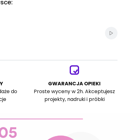
sce:
Włącz autom
Y
GWARANCJA OPIEKI
daże do
Proste wyceny w 2h. Akceptujesz
cje
projekty, nadruki i próbki