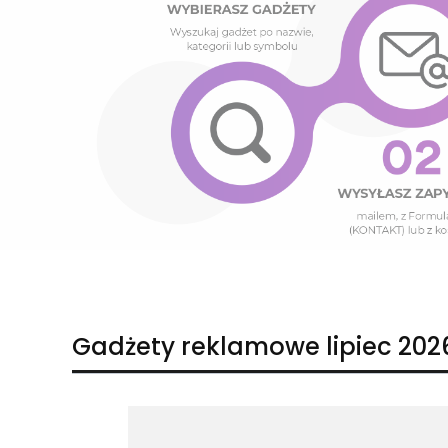
Naciśnij Enter lub spację, aby otworzyć stronę.
Naciśnij Enter lub spację, aby otworzyć stronę.
Gadżety reklamowe lipiec 202