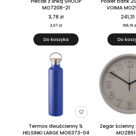
Plecak z linką SHOOP
Power bank 2
MO7208-21
VOIMA MO2
3,78 zł
241,31 
3,07 zł
196,19 z
Do koszyka
Do kosz
Termos dwuścienny 1L
Zegar ścienny
HELSINKI LARGE MO6373-04
MO2851