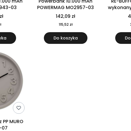
0.000 mAh
Powerbank 10.000 mAh
RE-BUFF
943-03
POWERMAG MO2957-03
wykonany 
nierdzewne
zł
142,09 zł
4
recykling
ł
115,52 zł
yka
Do koszyka
Do
 z PP MURO
-07