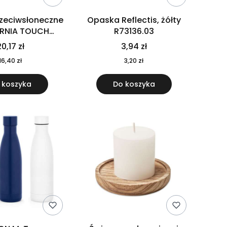
rzeciwsłoneczne
Opaska Reflectis, żółty
ORNIA TOUCH
R73136.03
9617-10
0,17 zł
3,94 zł
16,40 zł
3,20 zł
 koszyka
Do koszyka