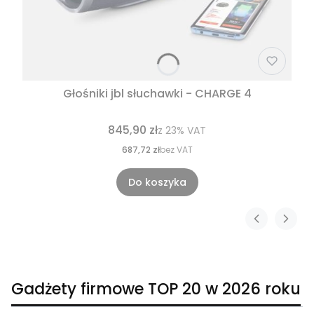
Głośniki jbl słuchawki - CHARGE 4
845,90 zł
z
23%
VAT
687,72 zł
bez VAT
Do koszyka
Gadżety firmowe TOP 20 w 2026 roku