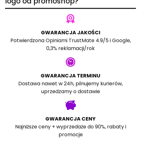
logo od promoshop?
GWARANCJA JAKOŚCI
Potwierdzona
Opiniami TrustMate
4.9/5 i
Google
,
0,3% reklamacji/rok
GWARANCJA TERMINU
Dostawa nawet w 24h, pilnujemy kurierów,
uprzedzamy o dostawie
GWARANCJA CENY
Najniższe ceny + wyprzedaże do 90%, rabaty i
promocje