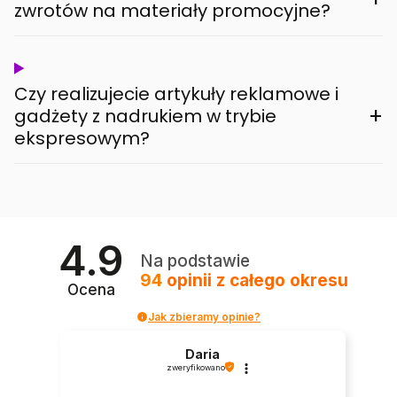
zwrotów na materiały promocyjne?
Czy realizujecie artykuły reklamowe i
+
gadżety z nadrukiem w trybie
ekspresowym?
4.9
Na podstawie
94
opinii
z całego okresu
Ocena
Jak zbieramy opinie?
Daria
zweryfikowano