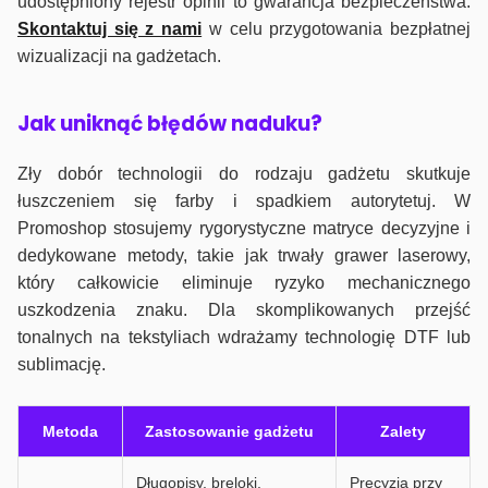
udostępniony rejestr opinii to gwarancja bezpieczeństwa.
Skontaktuj się z nami
w celu przygotowania bezpłatnej
wizualizacji na gadżetach.
J
ak uniknąć błędów naduku?
Zły dobór technologii do rodzaju gadżetu skutkuje
łuszczeniem się farby i spadkiem autorytetuj. W
Promoshop stosujemy rygorystyczne matryce decyzyjne i
dedykowane metody, takie jak trwały grawer laserowy,
który całkowicie eliminuje ryzyko mechanicznego
uszkodzenia znaku. Dla skomplikowanych przejść
tonalnych na tekstyliach wdrażamy technologię DTF lub
sublimację.
Metoda
Zastosowanie gadżetu
Zalety
Długopisy, breloki,
Precyzja przy