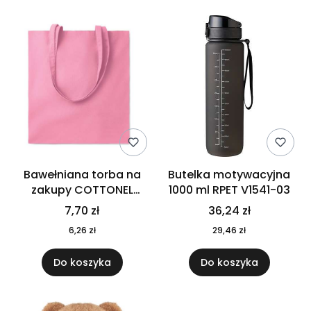
Bawełniana torba na
Butelka motywacyjna
zakupy COTTONEL
1000 ml RPET V1541-03
COLOUR++ MO9846-11
7,70 zł
36,24 zł
6,26 zł
29,46 zł
Do koszyka
Do koszyka