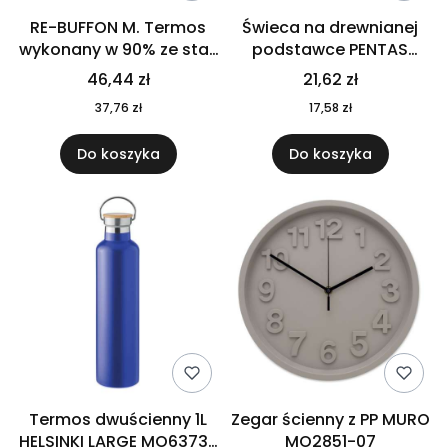
RE-BUFFON M. Termos
Świeca na drewnianej
wykonany w 90% ze stali
podstawce PENTAS
nierdzewnej
MO6282-40
46,44 zł
21,62 zł
pochodzącej z
37,76 zł
17,58 zł
recyklingu 520 ml 94294
Do koszyka
Do koszyka
Termos dwuścienny 1L
Zegar ścienny z PP MURO
HELSINKI LARGE MO6373-
MO2851-07