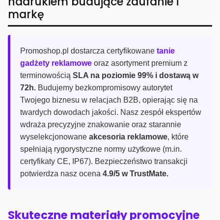
nadrukiem budujące zaufanie i
markę
Promoshop.pl dostarcza certyfikowane
tanie
gadżety reklamowe
oraz asortyment premium z
terminowością
SLA na poziomie 99% i dostawą w
72h.
Budujemy bezkompromisowy autorytet
Twojego biznesu w relacjach B2B, opierając się na
twardych dowodach jakości. Nasz zespół ekspertów
wdraża precyzyjne znakowanie oraz starannie
wyselekcjonowane
akcesoria reklamowe
, które
spełniają rygorystyczne normy użytkowe (m.in.
certyfikaty CE, IP67). Bezpieczeństwo transakcji
potwierdza nasz ocena
4.9/5 w TrustMate.
Skuteczne materiały promocyjne