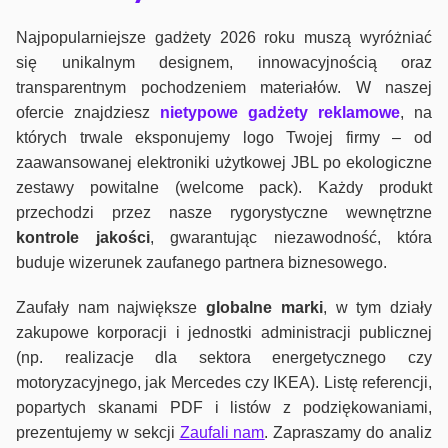
Najpopularniejsze gadżety 2026 roku muszą wyróżniać
się unikalnym designem, innowacyjnością oraz
transparentnym pochodzeniem materiałów. W naszej
ofercie znajdziesz
nietypowe gadżety reklamowe
, na
których trwale eksponujemy logo Twojej firmy – od
zaawansowanej elektroniki użytkowej JBL po ekologiczne
zestawy powitalne (welcome pack). Każdy produkt
przechodzi przez nasze rygorystyczne wewnętrzne
kontrole jako
ści
, gwarantując niezawodność, która
buduje wizerunek zaufanego partnera biznesowego.
Zaufały nam największe
globalne marki
, w tym działy
zakupowe korporacji i jednostki administracji publicznej
(np. realizacje dla sektora energetycznego czy
motoryzacyjnego, jak Mercedes czy IKEA). Listę referencji,
popartych skanami PDF i listów z podziękowaniami,
prezentujemy w sekcji
Zaufali nam
. Zapraszamy do analiz