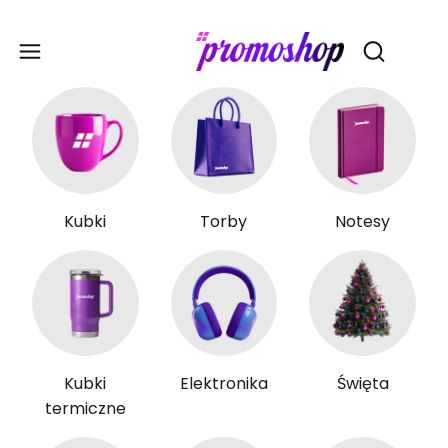
Gadże
Otwórz wy
Kubki
Torby
Notesy
Kubki
Elektronika
Święta
termiczne