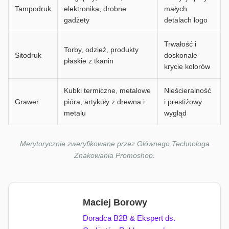
Tampodruk
elektronika, drobne
małych
gadżety
detalach logo
Trwałość i
Torby, odzież, produkty
Sitodruk
doskonałe
płaskie z tkanin
krycie kolorów
Kubki termiczne, metalowe
Nieścieralność
Grawer
pióra, artykuły z drewna i
i prestiżowy
metalu
wygląd
Merytorycznie zweryfikowane przez Głównego Technologa
Znakowania Promoshop.
Maciej Borowy
Doradca B2B & Ekspert ds.