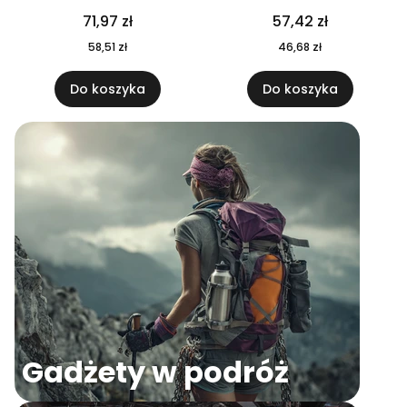
04
71,97 zł
57,42 zł
58,51 zł
46,68 zł
Do koszyka
Do koszyka
Gadżety w podróż