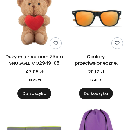
Duży miś z sercem 23cm
Okulary
SNUGGLE MO2949-05
przeciwsłoneczne
CALIFORNIA TOUCH
47,05 zł
20,17 zł
MO9617-10
38,25 zł
16,40 zł
Do koszyka
Do koszyka