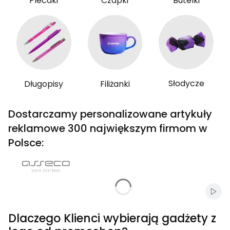
Plecaki
Czapki
Butelki
Słodycze
Długopisy
Filiżanki
Dostarczamy personalizowane artykuły
reklamowe 300 największym firmom w
Polsce:
Włąc
Dlaczego Klienci wybierają gadżety z