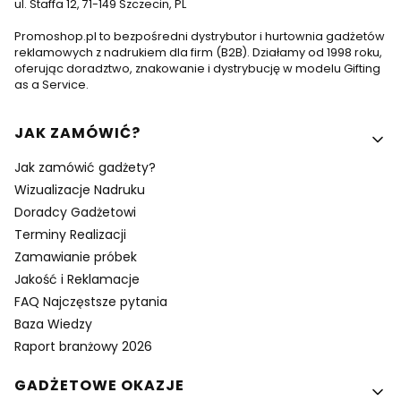
ul. Staffa 12, 71-149 Szczecin, PL
Promoshop.pl to bezpośredni dystrybutor i hurtownia gadżetów
reklamowych z nadrukiem dla firm (B2B). Działamy od 1998 roku,
oferując doradztwo, znakowanie i dystrybucję w modelu Gifting
as a Service.
Linki w stopce
JAK ZAMÓWIĆ?
Jak zamówić gadżety?
Wizualizacje Nadruku
Doradcy Gadżetowi
Terminy Realizacji
Zamawianie próbek
Jakość i Reklamacje
FAQ Najczęstsze pytania
Baza Wiedzy
Raport branżowy 2026
GADŻETOWE OKAZJE