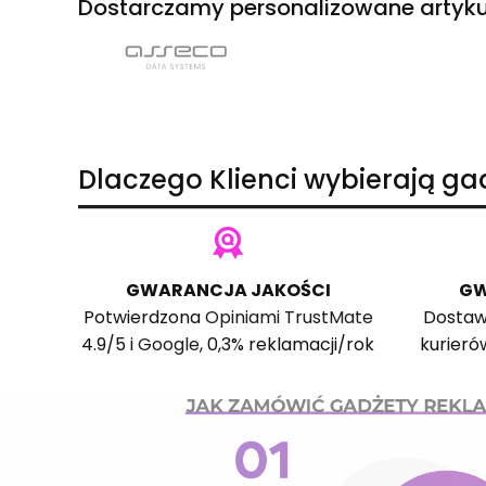
Dostarczamy personalizowane artyku
Dlaczego Klienci wybierają g
GWARANCJA JAKOŚCI
GW
Potwierdzona
Opiniami TrustMate
Dostaw
4.9/5 i
Google
, 0,3% reklamacji/rok
kurieró