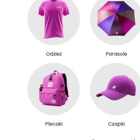
Odzież
Parasole
Plecaki
Czapki