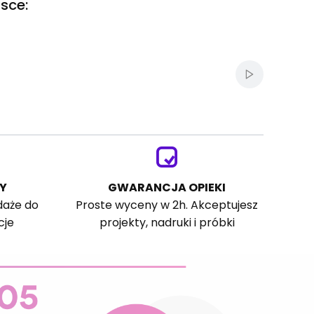
sce:
Włącz autom
Y
GWARANCJA OPIEKI
daże do
Proste wyceny w 2h. Akceptujesz
cje
projekty, nadruki i próbki