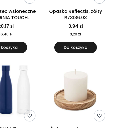
rzeciwsłoneczne
Opaska Reflectis, żółty
ORNIA TOUCH
R73136.03
9617-10
0,17 zł
3,94 zł
16,40 zł
3,20 zł
 koszyka
Do koszyka