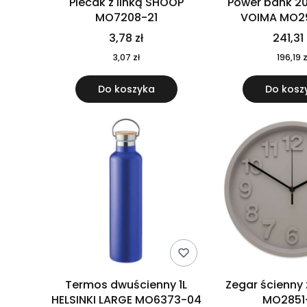
Plecak z linką SHOOP
Power bank 2
MO7208-21
VOIMA MO2
3,78 zł
241,31 
3,07 zł
196,19 z
Do koszyka
Do kosz
Termos dwuścienny 1L
Zegar ścienny
HELSINKI LARGE MO6373-04
MO2851