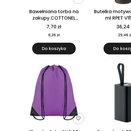
Bawełniana torba na
Butelka motywa
zakupy COTTONEL
ml RPET V1
COLOUR++ MO9846-11
7,70 zł
36,24 
6,26 zł
29,46 z
Do koszyka
Do kosz