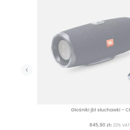
Głośniki jbl słuchawki - 
845,90 zł
z
23%
VAT