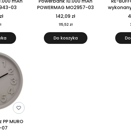
0.000 mAh
Powerbank 10.000 mAh
RE-BUFF
943-03
POWERMAG MO2957-03
wykonany 
nierdzewne
zł
142,09 zł
4
recykling
ł
115,52 zł
yka
Do koszyka
Do
 z PP MURO
-07