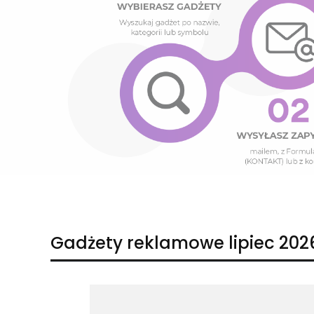
Naciśnij Enter lub spację, aby otworzyć stronę.
Naciśnij Enter lub spację, aby otworzyć stronę.
Gadżety reklamowe lipiec 202