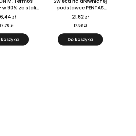
ON M. Termos
Świeca na drewnianej
w 90% ze stali
podstawce PENTAS
j pochodzącej z
MO6282-40
6,44 zł
21,62 zł
u 520 ml 94294
37,76 zł
17,58 zł
 koszyka
Do koszyka