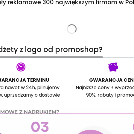
ły reklamowe 300 największym firmom w Pol
adżety z logo od promoshop?
ARANCJA TERMINU
GWARANCJA CEN
a nawet w 24h, pilnujemy
Najniższe ceny + wyprze
w, uprzedzamy o dostawie
90%, rabaty i promo