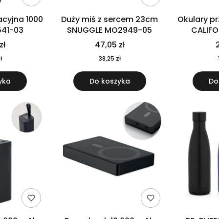
cyjna 1000
Duży miś z sercem 23cm
Okulary p
541-03
SNUGGLE MO2949-05
CALIF
MO
zł
47,05 zł
2
ł
38,25 zł
yka
Do koszyka
Do