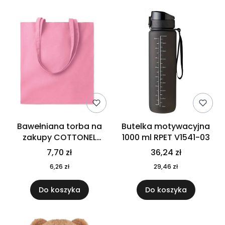
Bawełniana torba na
Butelka motywacyjna
zakupy COTTONEL
1000 ml RPET V1541-03
COLOUR++ MO9846-11
7,70 zł
36,24 zł
6,26 zł
29,46 zł
Do koszyka
Do koszyka