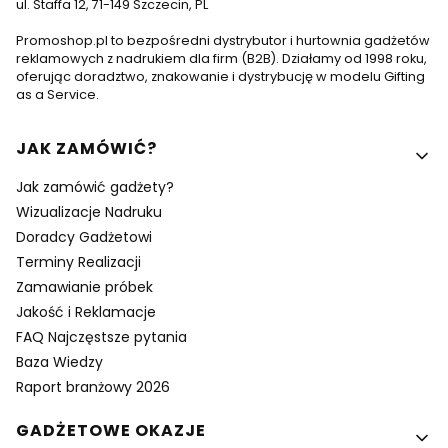
ul. Staffa 12, 71-149 Szczecin, PL
Promoshop.pl to bezpośredni dystrybutor i hurtownia gadżetów
reklamowych z nadrukiem dla firm (B2B). Działamy od 1998 roku,
oferując doradztwo, znakowanie i dystrybucję w modelu Gifting
as a Service.
Linki w stopce
JAK ZAMÓWIĆ?
Jak zamówić gadżety?
Wizualizacje Nadruku
Doradcy Gadżetowi
Terminy Realizacji
Zamawianie próbek
Jakość i Reklamacje
FAQ Najczęstsze pytania
Baza Wiedzy
Raport branżowy 2026
GADŻETOWE OKAZJE