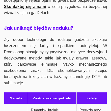
udostępniony rejestr opinii to gwarancja bezpieczeństwa.
Skontaktuj się z nami
w celu przygotowania bezpłatnej
wizualizacji na gadżetach.
J
ak uniknąć błędów naduku?
Zły dobór technologii do rodzaju gadżetu skutkuje
łuszczeniem się farby i spadkiem autorytetuj. W
Promoshop stosujemy rygorystyczne matryce decyzyjne i
dedykowane metody, takie jak trwały grawer laserowy,
który całkowicie eliminuje ryzyko mechanicznego
uszkodzenia znaku. Dla skomplikowanych przejść
tonalnych na tekstyliach wdrażamy technologię DTF lub
sublimację.
Metoda
Zastosowanie gadżetu
Zalety
Długopisy, breloki,
Precyzja przy