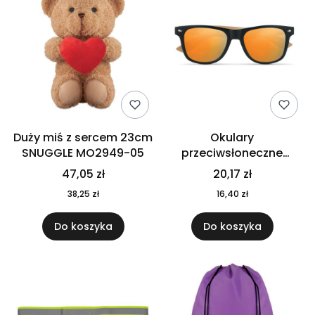
Duży miś z sercem 23cm
Okulary
SNUGGLE MO2949-05
przeciwsłoneczne
CALIFORNIA TOUCH
47,05 zł
20,17 zł
MO9617-10
38,25 zł
16,40 zł
Do koszyka
Do koszyka