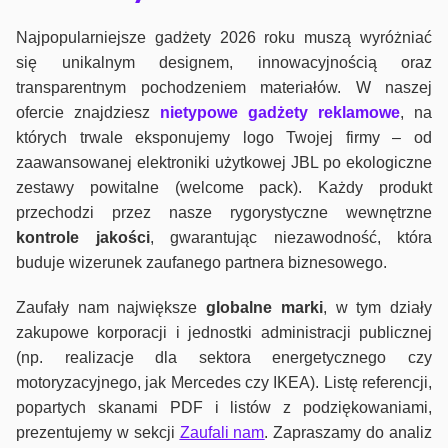
Najpopularniejsze gadżety 2026 roku muszą wyróżniać
się unikalnym designem, innowacyjnością oraz
transparentnym pochodzeniem materiałów. W naszej
ofercie znajdziesz
nietypowe gadżety reklamowe
, na
których trwale eksponujemy logo Twojej firmy – od
zaawansowanej elektroniki użytkowej JBL po ekologiczne
zestawy powitalne (welcome pack). Każdy produkt
przechodzi przez nasze rygorystyczne wewnętrzne
kontrole jako
ści
, gwarantując niezawodność, która
buduje wizerunek zaufanego partnera biznesowego.
Zaufały nam największe
globalne marki
, w tym działy
zakupowe korporacji i jednostki administracji publicznej
(np. realizacje dla sektora energetycznego czy
motoryzacyjnego, jak Mercedes czy IKEA). Listę referencji,
popartych skanami PDF i listów z podziękowaniami,
prezentujemy w sekcji
Zaufali nam
. Zapraszamy do analiz