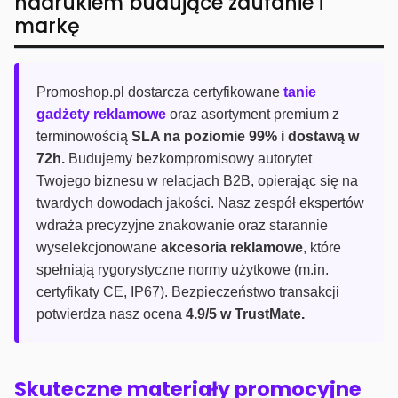
nadrukiem budujące zaufanie i
markę
Promoshop.pl dostarcza certyfikowane
tanie
gadżety reklamowe
oraz asortyment premium z
terminowością
SLA na poziomie 99% i dostawą w
72h.
Budujemy bezkompromisowy autorytet
Twojego biznesu w relacjach B2B, opierając się na
twardych dowodach jakości. Nasz zespół ekspertów
wdraża precyzyjne znakowanie oraz starannie
wyselekcjonowane
akcesoria reklamowe
, które
spełniają rygorystyczne normy użytkowe (m.in.
certyfikaty CE, IP67). Bezpieczeństwo transakcji
potwierdza nasz ocena
4.9/5 w TrustMate.
Skuteczne materiały promocyjne