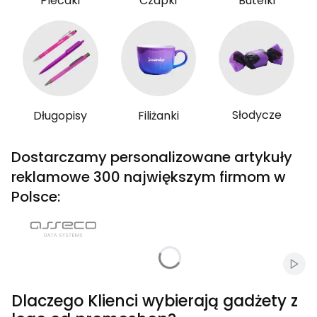
Plecaki
Czapki
Butelki
Słodycze
Długopisy
Filiżanki
Dostarczamy personalizowane artykuły
reklamowe 300 największym firmom w
Polsce:
Włąc
Dlaczego Klienci wybierają gadżety z