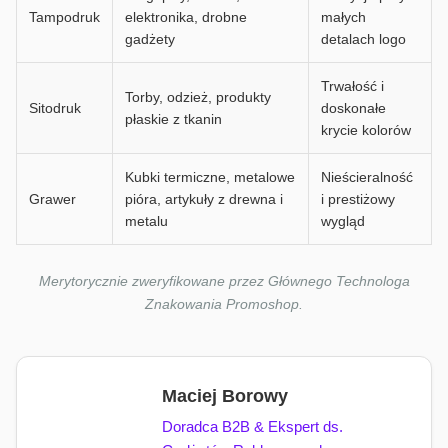
Tampodruk
elektronika, drobne
małych
gadżety
detalach logo
Trwałość i
Torby, odzież, produkty
Sitodruk
doskonałe
płaskie z tkanin
krycie kolorów
Kubki termiczne, metalowe
Nieścieralność
Grawer
pióra, artykuły z drewna i
i prestiżowy
metalu
wygląd
Merytorycznie zweryfikowane przez Głównego Technologa
Znakowania Promoshop.
Maciej Borowy
Doradca B2B & Ekspert ds.