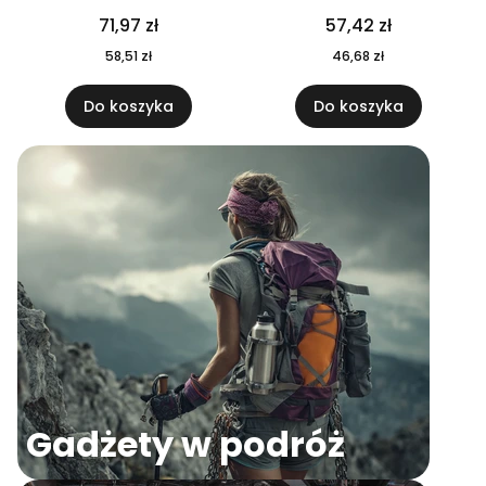
04
71,97 zł
57,42 zł
58,51 zł
46,68 zł
Do koszyka
Do koszyka
Gadżety w podróż