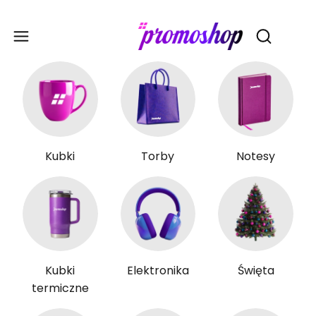
Gadże
Otwórz wy
Kubki
Torby
Notesy
Kubki
Elektronika
Święta
termiczne