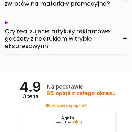
zwrotów na materiały promocyjne?
Czy realizujecie artykuły reklamowe i
+
gadżety z nadrukiem w trybie
ekspresowym?
4.9
Na podstawie
95
opinii
z całego okresu
Ocena
Jak zbieramy opinie?
Agata
zweryfikowano