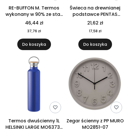
RE-BUFFON M. Termos
Świeca na drewnianej
wykonany w 90% ze stali
podstawce PENTAS
nierdzewnej
MO6282-40
46,44 zł
21,62 zł
pochodzącej z
37,76 zł
17,58 zł
recyklingu 520 ml 94294
Do koszyka
Do koszyka
Termos dwuścienny 1L
Zegar ścienny z PP MURO
HELSINKI LARGE MO6373-
MO2851-07