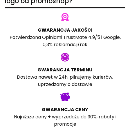
logo od promoshop?
GWARANCJA JAKOŚCI
Potwierdzona
Opiniami TrustMate
4.9/5 i
Google
,
0,3% reklamacji/rok
GWARANCJA TERMINU
Dostawa nawet w 24h, pilnujemy kurierów,
uprzedzamy o dostawie
GWARANCJA CENY
Najniższe ceny + wyprzedaże do 90%, rabaty i
promocje