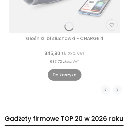
Głośniki jbl słuchawki - CHARGE 4
845,90 zł
z
23%
VAT
687,72 zł
bez VAT
Do koszyka
Gadżety firmowe TOP 20 w 2026 roku