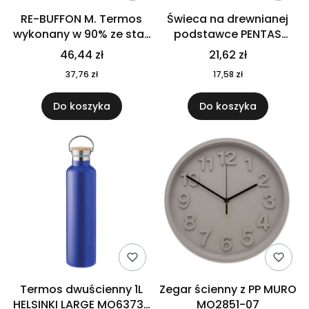
RE-BUFFON M. Termos
Świeca na drewnianej
wykonany w 90% ze stali
podstawce PENTAS
nierdzewnej
MO6282-40
46,44 zł
21,62 zł
pochodzącej z
37,76 zł
17,58 zł
recyklingu 520 ml 94294
Do koszyka
Do koszyka
Termos dwuścienny 1L
Zegar ścienny z PP MURO
HELSINKI LARGE MO6373-
MO2851-07