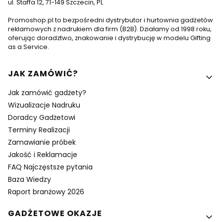
ul. Staffa 12, 71-149 Szczecin, PL
Promoshop.pl to bezpośredni dystrybutor i hurtownia gadżetów
reklamowych z nadrukiem dla firm (B2B). Działamy od 1998 roku,
oferując doradztwo, znakowanie i dystrybucję w modelu Gifting
as a Service.
Linki w stopce
JAK ZAMÓWIĆ?
Jak zamówić gadżety?
Wizualizacje Nadruku
Doradcy Gadżetowi
Terminy Realizacji
Zamawianie próbek
Jakość i Reklamacje
FAQ Najczęstsze pytania
Baza Wiedzy
Raport branżowy 2026
GADŻETOWE OKAZJE