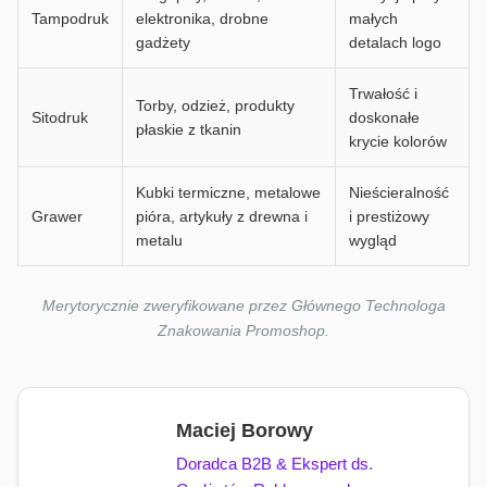
Tampodruk
elektronika, drobne
małych
gadżety
detalach logo
Trwałość i
Torby, odzież, produkty
Sitodruk
doskonałe
płaskie z tkanin
krycie kolorów
Kubki termiczne, metalowe
Nieścieralność
Grawer
pióra, artykuły z drewna i
i prestiżowy
metalu
wygląd
Merytorycznie zweryfikowane przez Głównego Technologa
Znakowania Promoshop.
Maciej Borowy
Doradca B2B & Ekspert ds.