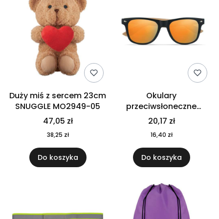
Duży miś z sercem 23cm
Okulary
SNUGGLE MO2949-05
przeciwsłoneczne
CALIFORNIA TOUCH
47,05 zł
20,17 zł
MO9617-10
38,25 zł
16,40 zł
Do koszyka
Do koszyka