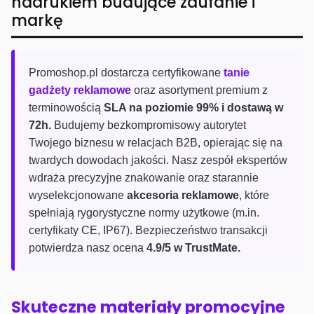
nadrukiem budujące zaufanie i
markę
Promoshop.pl dostarcza certyfikowane
tanie
gadżety reklamowe
oraz asortyment premium z
terminowością
SLA na poziomie 99% i dostawą w
72h.
Budujemy bezkompromisowy autorytet
Twojego biznesu w relacjach B2B, opierając się na
twardych dowodach jakości. Nasz zespół ekspertów
wdraża precyzyjne znakowanie oraz starannie
wyselekcjonowane
akcesoria reklamowe
, które
spełniają rygorystyczne normy użytkowe (m.in.
certyfikaty CE, IP67). Bezpieczeństwo transakcji
potwierdza nasz ocena
4.9/5 w TrustMate.
Skuteczne materiały promocyjne