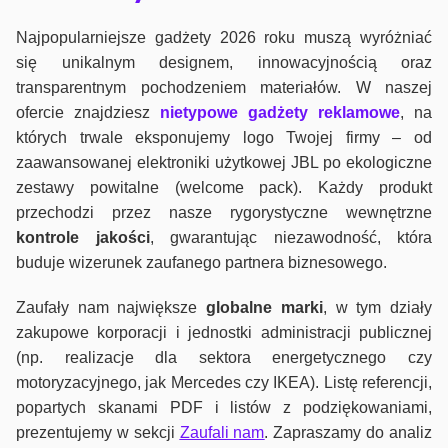
Najpopularniejsze gadżety 2026 roku muszą wyróżniać
się unikalnym designem, innowacyjnością oraz
transparentnym pochodzeniem materiałów. W naszej
ofercie znajdziesz
nietypowe gadżety reklamowe
, na
których trwale eksponujemy logo Twojej firmy – od
zaawansowanej elektroniki użytkowej JBL po ekologiczne
zestawy powitalne (welcome pack). Każdy produkt
przechodzi przez nasze rygorystyczne wewnętrzne
kontrole jako
ści
, gwarantując niezawodność, która
buduje wizerunek zaufanego partnera biznesowego.
Zaufały nam największe
globalne marki
, w tym działy
zakupowe korporacji i jednostki administracji publicznej
(np. realizacje dla sektora energetycznego czy
motoryzacyjnego, jak Mercedes czy IKEA). Listę referencji,
popartych skanami PDF i listów z podziękowaniami,
prezentujemy w sekcji
Zaufali nam
. Zapraszamy do analiz