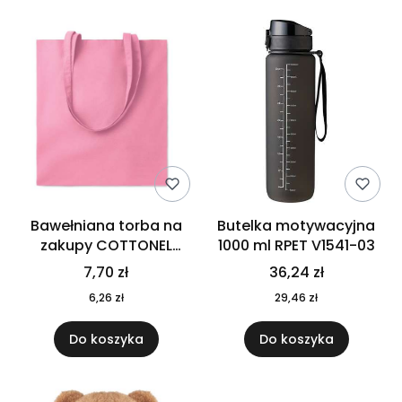
Bawełniana torba na
Butelka motywacyjna
zakupy COTTONEL
1000 ml RPET V1541-03
COLOUR++ MO9846-11
7,70 zł
36,24 zł
6,26 zł
29,46 zł
Do koszyka
Do koszyka