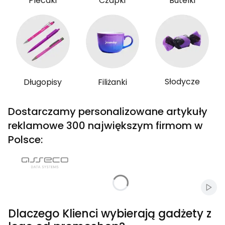
Plecaki
Czapki
Butelki
Słodycze
Długopisy
Filiżanki
Dostarczamy personalizowane artykuły
reklamowe 300 największym firmom w
Polsce:
Włąc
Dlaczego Klienci wybierają gadżety z