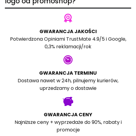
logo od promoshop?
GWARANCJA JAKOŚCI
Potwierdzona
Opiniami TrustMate
4.9/5 i
Google
,
0,3% reklamacji/rok
GWARANCJA TERMINU
Dostawa nawet w 24h, pilnujemy kurierów,
uprzedzamy o dostawie
GWARANCJA CENY
Najniższe ceny + wyprzedaże do 90%, rabaty i
promocje