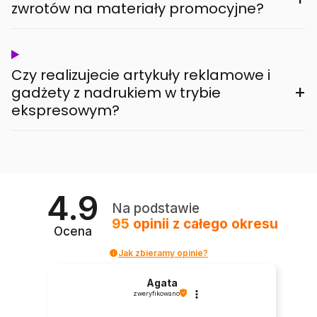
zwrotów na materiały promocyjne?
Czy realizujecie artykuły reklamowe i
+
gadżety z nadrukiem w trybie
ekspresowym?
4.9
Na podstawie
95
opinii
z całego okresu
Ocena
Jak zbieramy opinie?
Agata
zweryfikowano