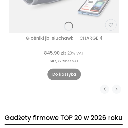
Głośniki jbl słuchawki - CHARGE 4
845,90 zł
z
23%
VAT
687,72 zł
bez VAT
Do koszyka
Gadżety firmowe TOP 20 w 2026 roku