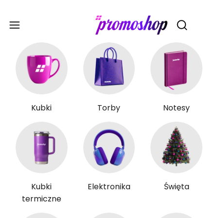
Gadże
Otwórz wy
Kubki
Torby
Notesy
Kubki
Elektronika
Święta
termiczne