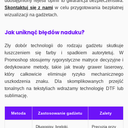
udostępniony rejestr opinii to gwarancja bezpieczeństwa.
Skontaktuj się z nami
w celu przygotowania bezpłatnej
wizualizacji na gadżetach.
J
ak uniknąć błędów naduku?
Zły dobór technologii do rodzaju gadżetu skutkuje
łuszczeniem się farby i spadkiem autorytetuj. W
Promoshop stosujemy rygorystyczne matryce decyzyjne i
dedykowane metody, takie jak trwały grawer laserowy,
który całkowicie eliminuje ryzyko mechanicznego
uszkodzenia znaku. Dla skomplikowanych przejść
tonalnych na tekstyliach wdrażamy technologię DTF lub
sublimację.
Metoda
Zastosowanie gadżetu
Zalety
Długopisy, breloki,
Precyzja przy