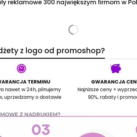
ły reklamowe 300 największym firmom w Pol
adżety z logo od promoshop?
ARANCJA TERMINU
GWARANCJA CEN
a nawet w 24h, pilnujemy
Najniższe ceny + wyprze
w, uprzedzamy o dostawie
90%, rabaty i promo