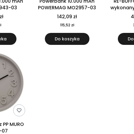
0.000 mAh
Powerbank 10.000 mAh
RE-BUFF
943-03
POWERMAG MO2957-03
wykonany 
nierdzewne
zł
142,09 zł
4
recykling
ł
115,52 zł
yka
Do koszyka
Do
 z PP MURO
-07