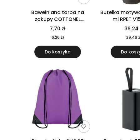
Bawełniana torba na
Butelka motywa
zakupy COTTONEL
ml RPET V1
COLOUR++ MO9846-11
7,70 zł
36,24 
6,26 zł
29,46 z
Do koszyka
Do kosz