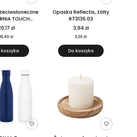
rzeciwsłoneczne
Opaska Reflectis, żółty
ORNIA TOUCH
R73136.03
9617-10
0,17 zł
3,94 zł
16,40 zł
3,20 zł
 koszyka
Do koszyka