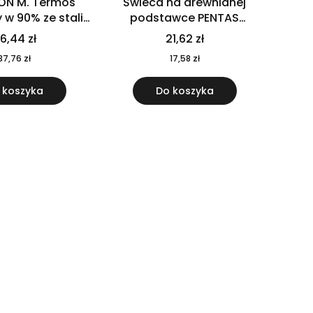
ON M. Termos
Świeca na drewnianej
w 90% ze stali
podstawce PENTAS
j pochodzącej z
MO6282-40
6,44 zł
21,62 zł
u 520 ml 94294
37,76 zł
17,58 zł
 koszyka
Do koszyka