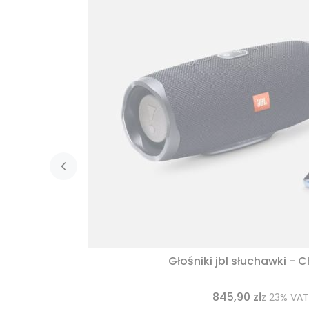
Głośniki jbl słuchawki - 
845,90 zł
z
23%
VAT