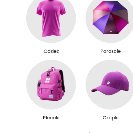
Odzież
Parasole
Plecaki
Czapki