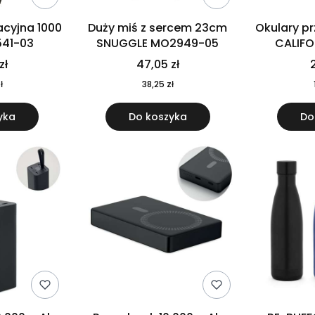
cyjna 1000
Duży miś z sercem 23cm
Okulary p
541-03
SNUGGLE MO2949-05
CALIF
MO
zł
47,05 zł
2
ł
38,25 zł
yka
Do koszyka
Do