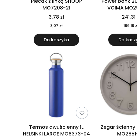
Plecak z linką SHOOP
Power bank 2
MO7208-21
VOIMA MO2
3,78 zł
241,31 
3,07 zł
196,19 z
Do koszyka
Do kosz
Termos dwuścienny 1L
Zegar ścienny
HELSINKI LARGE MO6373-04
MO2851