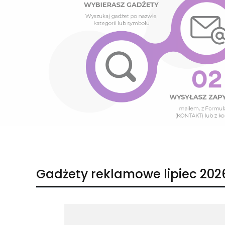
Naciśnij Enter lub spację, aby otworzyć stronę.
Naciśnij Enter lub spację, aby otworzyć stronę.
Gadżety reklamowe lipiec 202