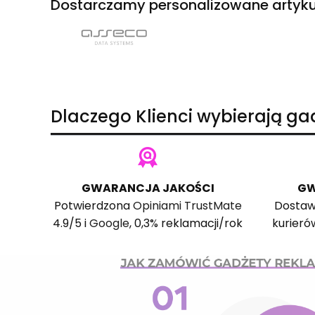
Dostarczamy personalizowane artyku
Dlaczego Klienci wybierają g
GWARANCJA JAKOŚCI
GW
Potwierdzona
Opiniami TrustMate
Dostaw
4.9/5 i
Google
, 0,3% reklamacji/rok
kurieró