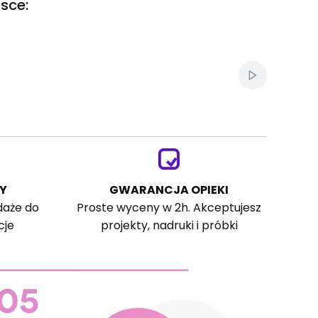
sce:
Włącz autom
Y
GWARANCJA OPIEKI
daże do
Proste wyceny w 2h. Akceptujesz
cje
projekty, nadruki i próbki