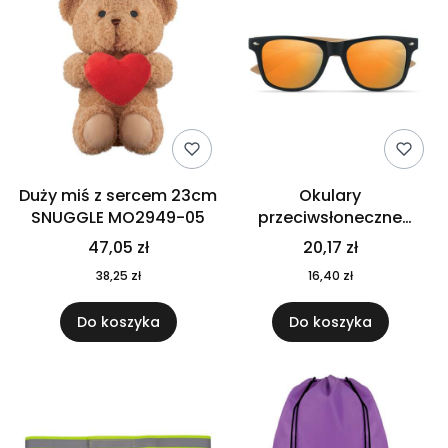
Duży miś z sercem 23cm
Okulary
SNUGGLE MO2949-05
przeciwsłoneczne
CALIFORNIA TOUCH
47,05 zł
20,17 zł
MO9617-10
38,25 zł
16,40 zł
Do koszyka
Do koszyka