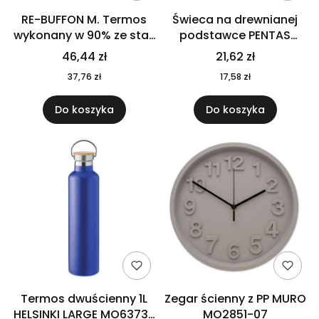
RE-BUFFON M. Termos
Świeca na drewnianej
wykonany w 90% ze stali
podstawce PENTAS
nierdzewnej
MO6282-40
46,44 zł
21,62 zł
pochodzącej z
37,76 zł
17,58 zł
recyklingu 520 ml 94294
Do koszyka
Do koszyka
Termos dwuścienny 1L
Zegar ścienny z PP MURO
HELSINKI LARGE MO6373-
MO2851-07