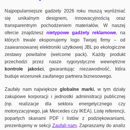
Najpopularniejsze gadżety 2026 roku muszą wyróżniać
się unikalnym designem, innowacyjnością oraz
transparentnym pochodzeniem materiałów. W naszej
ofercie znajdziesz
nietypowe gadżety reklamowe
, na
których trwale eksponujemy logo Twojej firmy – od
zaawansowanej elektroniki użytkowej JBL po ekologiczne
zestawy powitalne (welcome pack). Każdy produkt
przechodzi przez nasze rygorystyczne wewnętrzne
kontrole jako
ści
, gwarantując niezawodność, która
buduje wizerunek zaufanego partnera biznesowego.
Zaufały nam największe
globalne marki
, w tym działy
zakupowe korporacji i jednostki administracji publicznej
(np. realizacje dla sektora energetycznego czy
motoryzacyjnego, jak Mercedes czy IKEA). Listę referencji,
popartych skanami PDF i listów z podziękowaniami,
prezentujemy w sekcji
Zaufali nam
. Zapraszamy do analiz