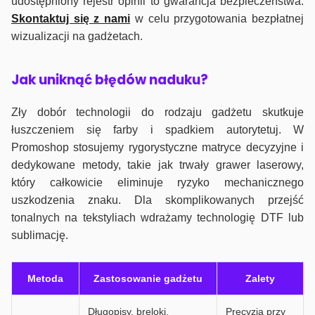
udostępniony rejestr opinii to gwarancja bezpieczeństwa.
Skontaktuj się z nami
w celu przygotowania bezpłatnej
wizualizacji na gadżetach.
J
ak uniknąć błędów naduku?
Zły dobór technologii do rodzaju gadżetu skutkuje
łuszczeniem się farby i spadkiem autorytetuj. W
Promoshop stosujemy rygorystyczne matryce decyzyjne i
dedykowane metody, takie jak trwały grawer laserowy,
który całkowicie eliminuje ryzyko mechanicznego
uszkodzenia znaku. Dla skomplikowanych przejść
tonalnych na tekstyliach wdrażamy technologię DTF lub
sublimację.
Metoda
Zastosowanie gadżetu
Zalety
Długopisy, breloki,
Precyzja przy