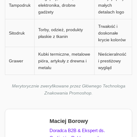
Tampodruk
elektronika, drobne
małych
gadżety
detalach logo
Trwałość i
Torby, odzież, produkty
Sitodruk
doskonałe
płaskie z tkanin
krycie kolorów
Kubki termiczne, metalowe
Nieścieralność
Grawer
pióra, artykuły z drewna i
i prestiżowy
metalu
wygląd
Merytorycznie zweryfikowane przez Głównego Technologa
Znakowania Promoshop.
Maciej Borowy
Doradca B2B & Ekspert ds.