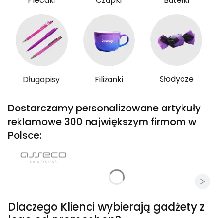
Plecaki
Czapki
Butelki
Słodycze
Długopisy
Filiżanki
Dostarczamy personalizowane artykuły
reklamowe 300 największym firmom w
Polsce:
Włąc
Dlaczego Klienci wybierają gadżety z