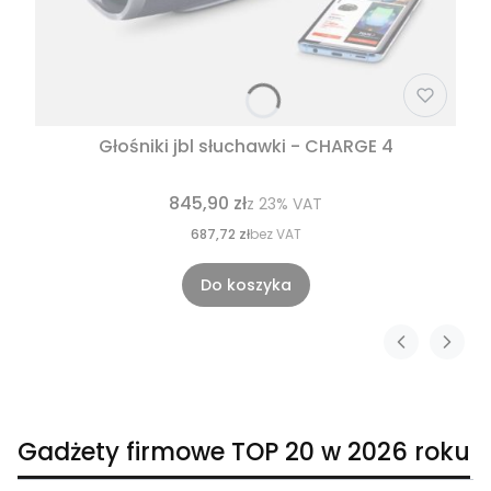
Głośniki jbl słuchawki - CHARGE 4
845,90 zł
z
23%
VAT
687,72 zł
bez VAT
Do koszyka
Gadżety firmowe TOP 20 w 2026 roku