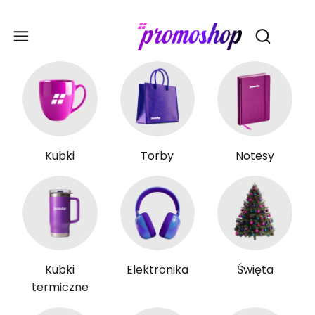
Gadże
Otwórz wy
Kubki
Torby
Notesy
Kubki
Elektronika
Święta
termiczne