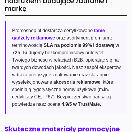
nadrukiem budujące zaufanie i
markę
Promoshop.pl dostarcza certyfikowane
tanie
gadżety reklamowe
oraz asortyment premium z
terminowością
SLA na poziomie 99% i dostawą w
72h.
Budujemy bezkompromisowy autorytet
Twojego biznesu w relacjach B2B, opierając się na
twardych dowodach jakości. Nasz zespół ekspertów
wdraża precyzyjne znakowanie oraz starannie
wyselekcjonowane
akcesoria reklamowe
, które
spełniają rygorystyczne normy użytkowe (m.in.
certyfikaty CE, IP67). Bezpieczeństwo transakcji
potwierdza nasz ocena
4.9/5 w TrustMate.
Skuteczne materiały promocyjne