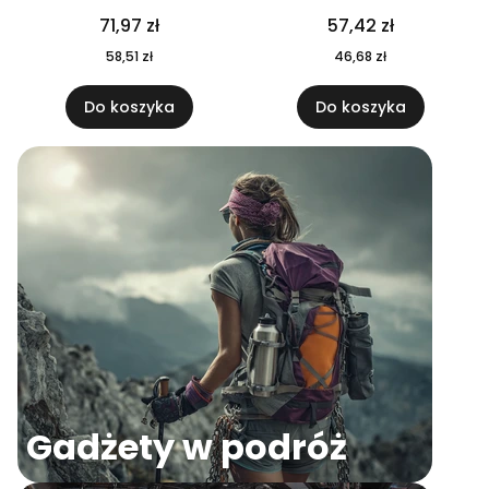
04
71,97 zł
57,42 zł
58,51 zł
46,68 zł
Do koszyka
Do koszyka
Gadżety w podróż