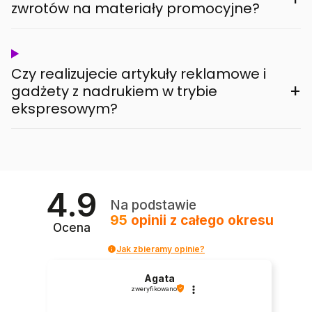
zwrotów na materiały promocyjne?
Czy realizujecie artykuły reklamowe i
+
gadżety z nadrukiem w trybie
ekspresowym?
4.9
Na podstawie
95
opinii
z całego okresu
Ocena
Jak zbieramy opinie?
Agata
zweryfikowano