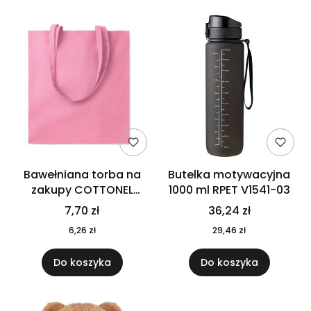
Bawełniana torba na
Butelka motywacyjna
zakupy COTTONEL
1000 ml RPET V1541-03
COLOUR++ MO9846-11
7,70 zł
36,24 zł
6,26 zł
29,46 zł
Do koszyka
Do koszyka