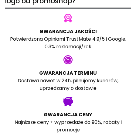
logo od promoshop?
GWARANCJA JAKOŚCI
Potwierdzona
Opiniami TrustMate
4.9/5 i
Google
,
0,3% reklamacji/rok
GWARANCJA TERMINU
Dostawa nawet w 24h, pilnujemy kurierów,
uprzedzamy o dostawie
GWARANCJA CENY
Najniższe ceny + wyprzedaże do 90%, rabaty i
promocje