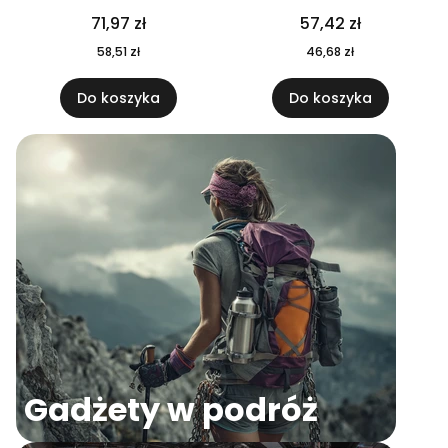
04
71,97 zł
57,42 zł
58,51 zł
46,68 zł
Do koszyka
Do koszyka
Gadżety w podróż