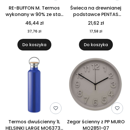
RE-BUFFON M. Termos
Świeca na drewnianej
wykonany w 90% ze stali
podstawce PENTAS
nierdzewnej
MO6282-40
46,44 zł
21,62 zł
pochodzącej z
37,76 zł
17,58 zł
recyklingu 520 ml 94294
Do koszyka
Do koszyka
Termos dwuścienny 1L
Zegar ścienny z PP MURO
HELSINKI LARGE MO6373-
MO2851-07