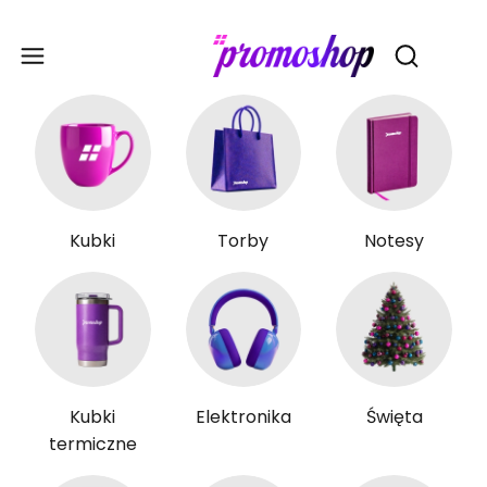
Gadże
Otwórz wy
Kubki
Torby
Notesy
Kubki
Elektronika
Święta
termiczne