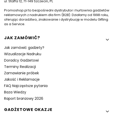
ul. Staffa 12, 71-149 Szczecin, PL
Promoshop.pl to bezpośredni dystrybutor i hurtownia gadżetów
reklamowych z nadrukiem dla firm (B2B). Działamy od 1998 roku,
oferując doradztwo, znakowanie i dystrybucję w modelu Gifting
as a Service.
Linki w stopce
JAK ZAMÓWIĆ?
Jak zamówić gadżety?
Wizualizacje Nadruku
Doradcy Gadżetowi
Terminy Realizacji
Zamawianie próbek
Jakość i Reklamacje
FAQ Najczęstsze pytania
Baza Wiedzy
Raport branżowy 2026
GADŻETOWE OKAZJE