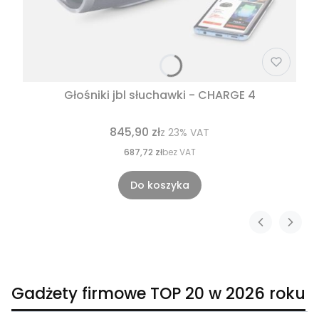
Głośniki jbl słuchawki - CHARGE 4
845,90 zł
z
23%
VAT
687,72 zł
bez VAT
Do koszyka
Gadżety firmowe TOP 20 w 2026 roku