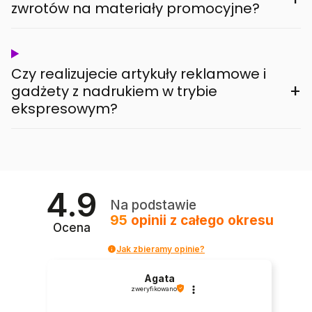
zwrotów na materiały promocyjne?
Czy realizujecie artykuły reklamowe i
+
gadżety z nadrukiem w trybie
ekspresowym?
4.9
Na podstawie
95
opinii
z całego okresu
Ocena
Jak zbieramy opinie?
Agata
zweryfikowano