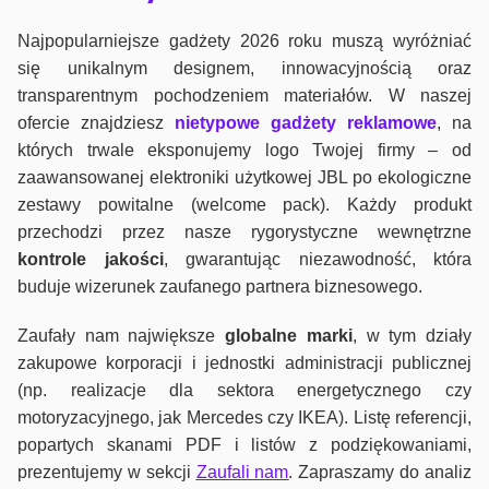
Najpopularniejsze gadżety 2026 roku muszą wyróżniać
się unikalnym designem, innowacyjnością oraz
transparentnym pochodzeniem materiałów. W naszej
ofercie znajdziesz
nietypowe gadżety reklamowe
, na
których trwale eksponujemy logo Twojej firmy – od
zaawansowanej elektroniki użytkowej JBL po ekologiczne
zestawy powitalne (welcome pack). Każdy produkt
przechodzi przez nasze rygorystyczne wewnętrzne
kontrole jako
ści
, gwarantując niezawodność, która
buduje wizerunek zaufanego partnera biznesowego.
Zaufały nam największe
globalne marki
, w tym działy
zakupowe korporacji i jednostki administracji publicznej
(np. realizacje dla sektora energetycznego czy
motoryzacyjnego, jak Mercedes czy IKEA). Listę referencji,
popartych skanami PDF i listów z podziękowaniami,
prezentujemy w sekcji
Zaufali nam
. Zapraszamy do analiz