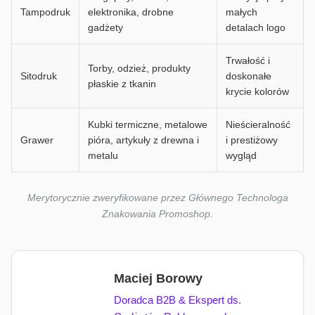
Tampodruk
elektronika, drobne
małych
gadżety
detalach logo
Trwałość i
Torby, odzież, produkty
Sitodruk
doskonałe
płaskie z tkanin
krycie kolorów
Kubki termiczne, metalowe
Nieścieralność
Grawer
pióra, artykuły z drewna i
i prestiżowy
metalu
wygląd
Merytorycznie zweryfikowane przez Głównego Technologa
Znakowania Promoshop.
Maciej Borowy
Doradca B2B & Ekspert ds.