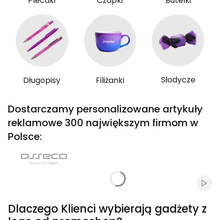
Plecaki
Czapki
Butelki
Słodycze
Długopisy
Filiżanki
Dostarczamy personalizowane artykuły
reklamowe 300 największym firmom w
Polsce:
Włąc
Dlaczego Klienci wybierają gadżety z