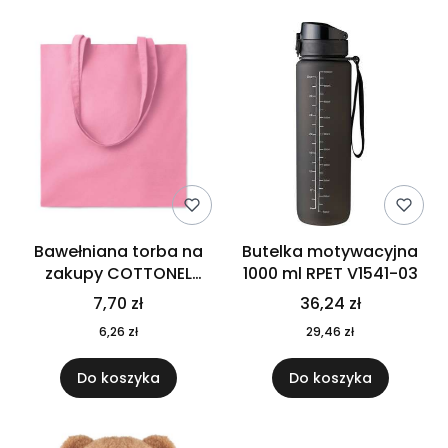
Bawełniana torba na
Butelka motywacyjna
zakupy COTTONEL
1000 ml RPET V1541-03
COLOUR++ MO9846-11
7,70 zł
36,24 zł
6,26 zł
29,46 zł
Do koszyka
Do koszyka