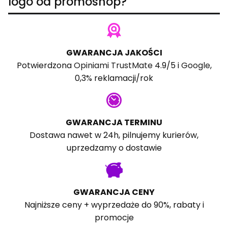
logo od promoshop?
GWARANCJA JAKOŚCI
Potwierdzona
Opiniami TrustMate
4.9/5 i
Google
,
0,3% reklamacji/rok
GWARANCJA TERMINU
Dostawa nawet w 24h, pilnujemy kurierów,
uprzedzamy o dostawie
GWARANCJA CENY
Najniższe ceny + wyprzedaże do 90%, rabaty i
promocje