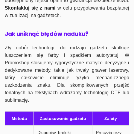
udostępniony rejestr opinii to gwarancja bezpieczeństwa.
Skontaktuj się z nami
w celu przygotowania bezpłatnej
wizualizacji na gadżetach.
J
ak uniknąć błędów naduku?
Zły dobór technologii do rodzaju gadżetu skutkuje
łuszczeniem się farby i spadkiem autorytetuj. W
Promoshop stosujemy rygorystyczne matryce decyzyjne i
dedykowane metody, takie jak trwały grawer laserowy,
który całkowicie eliminuje ryzyko mechanicznego
uszkodzenia znaku. Dla skomplikowanych przejść
tonalnych na tekstyliach wdrażamy technologię DTF lub
sublimację.
Metoda
Zastosowanie gadżetu
Zalety
Długopisy, breloki,
Precyzja przy