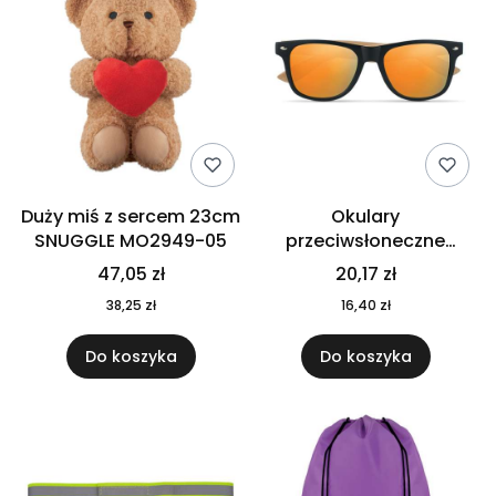
Duży miś z sercem 23cm
Okulary
SNUGGLE MO2949-05
przeciwsłoneczne
CALIFORNIA TOUCH
47,05 zł
20,17 zł
MO9617-10
38,25 zł
16,40 zł
Do koszyka
Do koszyka