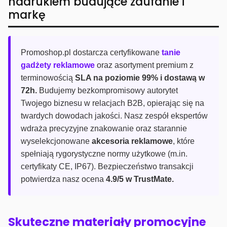
nadrukiem budujące zaufanie i
markę
Promoshop.pl dostarcza certyfikowane
tanie
gadżety reklamowe
oraz asortyment premium z
terminowością
SLA na poziomie 99% i dostawą w
72h.
Budujemy bezkompromisowy autorytet
Twojego biznesu w relacjach B2B, opierając się na
twardych dowodach jakości. Nasz zespół ekspertów
wdraża precyzyjne znakowanie oraz starannie
wyselekcjonowane
akcesoria reklamowe
, które
spełniają rygorystyczne normy użytkowe (m.in.
certyfikaty CE, IP67). Bezpieczeństwo transakcji
potwierdza nasz ocena
4.9/5 w TrustMate.
Skuteczne materiały promocyjne