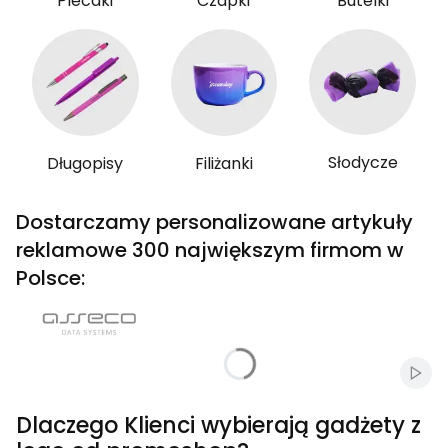
Plecaki
Czapki
Butelki
Słodycze
Długopisy
Filiżanki
Dostarczamy personalizowane artykuły
reklamowe 300 największym firmom w
Polsce:
Włąc
Dlaczego Klienci wybierają gadżety z