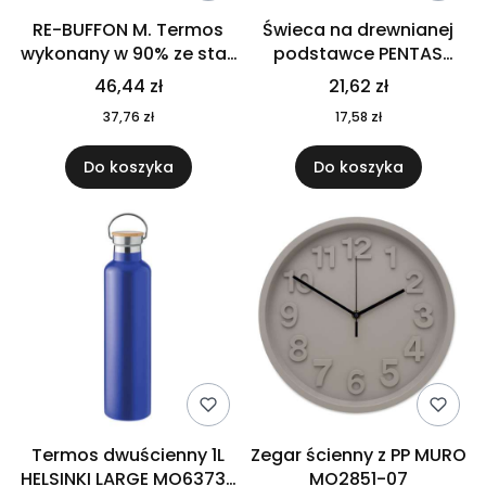
RE-BUFFON M. Termos
Świeca na drewnianej
wykonany w 90% ze stali
podstawce PENTAS
nierdzewnej
MO6282-40
46,44 zł
21,62 zł
pochodzącej z
37,76 zł
17,58 zł
recyklingu 520 ml 94294
Do koszyka
Do koszyka
Termos dwuścienny 1L
Zegar ścienny z PP MURO
HELSINKI LARGE MO6373-
MO2851-07