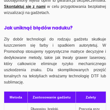
udostępniony rejestr opinii to gwarancja bezpieczeństwa.
Skontaktuj się z nami
w celu przygotowania bezpłatnej
wizualizacji na gadżetach.
J
ak uniknąć błędów naduku?
Zły dobór technologii do rodzaju gadżetu skutkuje
łuszczeniem się farby i spadkiem autorytetuj. W
Promoshop stosujemy rygorystyczne matryce decyzyjne i
dedykowane metody, takie jak trwały grawer laserowy,
który całkowicie eliminuje ryzyko mechanicznego
uszkodzenia znaku. Dla skomplikowanych przejść
tonalnych na tekstyliach wdrażamy technologię DTF lub
sublimację.
Metoda
Zastosowanie gadżetu
Zalety
Długopisy, breloki,
Precyzja przy