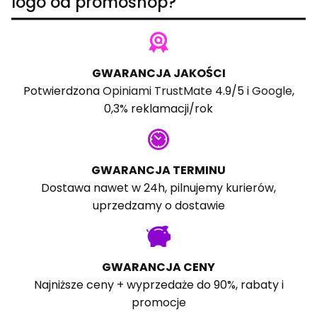
logo od promoshop?
GWARANCJA JAKOŚCI
Potwierdzona
Opiniami TrustMate
4.9/5 i
Google
,
0,3% reklamacji/rok
GWARANCJA TERMINU
Dostawa nawet w 24h, pilnujemy kurierów,
uprzedzamy o dostawie
GWARANCJA CENY
Najniższe ceny + wyprzedaże do 90%, rabaty i
promocje