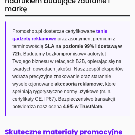
nadrukiem budujące zaufanie i
markę
Promoshop.pl dostarcza certyfikowane
tanie
gadżety reklamowe
oraz asortyment premium z
terminowością
SLA na poziomie 99% i dostawą w
72h.
Budujemy bezkompromisowy autorytet
Twojego biznesu w relacjach B2B, opierając się na
twardych dowodach jakości. Nasz zespół ekspertów
wdraża precyzyjne znakowanie oraz starannie
wyselekcjonowane
akcesoria reklamowe
, które
spełniają rygorystyczne normy użytkowe (m.in.
certyfikaty CE, IP67). Bezpieczeństwo transakcji
potwierdza nasz ocena
4.9/5 w TrustMate.
Skuteczne materiały promocyjne