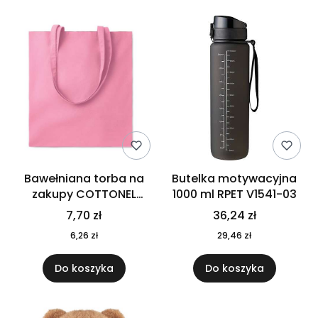
Bawełniana torba na
Butelka motywacyjna
zakupy COTTONEL
1000 ml RPET V1541-03
COLOUR++ MO9846-11
7,70 zł
36,24 zł
6,26 zł
29,46 zł
Do koszyka
Do koszyka