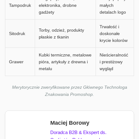
Tampodruk
elektronika, drobne
małych
gadżety
detalach logo
Trwałość i
Torby, odzież, produkty
Sitodruk
doskonałe
płaskie z tkanin
krycie kolorów
Kubki termiczne, metalowe
Nieścieralność
Grawer
pióra, artykuły z drewna i
i prestiżowy
metalu
wygląd
Merytorycznie zweryfikowane przez Głównego Technologa
Znakowania Promoshop.
Maciej Borowy
Doradca B2B & Ekspert ds.