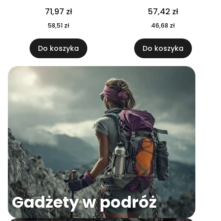
04
71,97 zł
57,42 zł
58,51 zł
46,68 zł
Do koszyka
Do koszyka
Gadżety w podróż