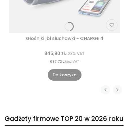
Głośniki jbl słuchawki - CHARGE 4
845,90 zł
z
23%
VAT
687,72 zł
bez VAT
Do koszyka
Gadżety firmowe TOP 20 w 2026 roku