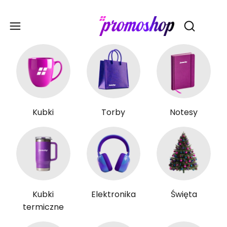
Gadże
Otwórz wy
Kubki
Torby
Notesy
Kubki
Elektronika
Święta
termiczne