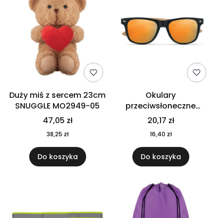
Duży miś z sercem 23cm
Okulary
SNUGGLE MO2949-05
przeciwsłoneczne
CALIFORNIA TOUCH
47,05 zł
20,17 zł
MO9617-10
38,25 zł
16,40 zł
Do koszyka
Do koszyka