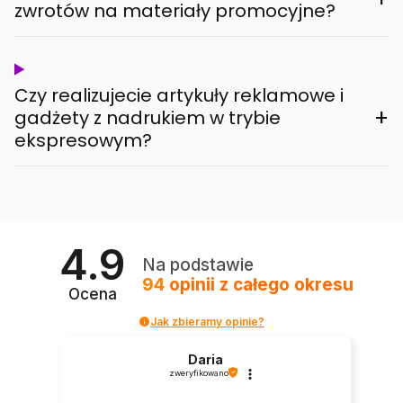
zwrotów na materiały promocyjne?
Czy realizujecie artykuły reklamowe i
+
gadżety z nadrukiem w trybie
ekspresowym?
4.9
Na podstawie
94
opinii
z całego okresu
Ocena
Jak zbieramy opinie?
Daria
zweryfikowano