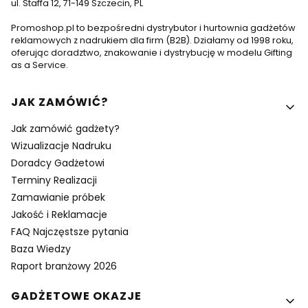
ul. Staffa 12, 71-149 Szczecin, PL
Promoshop.pl to bezpośredni dystrybutor i hurtownia gadżetów
reklamowych z nadrukiem dla firm (B2B). Działamy od 1998 roku,
oferując doradztwo, znakowanie i dystrybucję w modelu Gifting
as a Service.
Linki w stopce
JAK ZAMÓWIĆ?
Jak zamówić gadżety?
Wizualizacje Nadruku
Doradcy Gadżetowi
Terminy Realizacji
Zamawianie próbek
Jakość i Reklamacje
FAQ Najczęstsze pytania
Baza Wiedzy
Raport branżowy 2026
GADŻETOWE OKAZJE