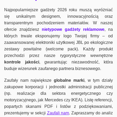
Najpopularniejsze gadżety 2026 roku muszą wyróżniać
się unikalnym designem, innowacyjnością oraz
transparentnym pochodzeniem materiałów. W naszej
ofercie znajdziesz
nietypowe gadżety reklamowe
, na
których trwale eksponujemy logo Twojej firmy – od
zaawansowanej elektroniki użytkowej JBL po ekologiczne
zestawy powitalne (welcome pack). Każdy produkt
przechodzi przez nasze rygorystyczne wewnętrzne
kontrole jako
ści
, gwarantując niezawodność, która
buduje wizerunek zaufanego partnera biznesowego.
Zaufały nam największe
globalne marki
, w tym działy
zakupowe korporacji i jednostki administracji publicznej
(np. realizacje dla sektora energetycznego czy
motoryzacyjnego, jak Mercedes czy IKEA). Listę referencji,
popartych skanami PDF i listów z podziękowaniami,
prezentujemy w sekcji
Zaufali nam
. Zapraszamy do analiz