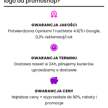
logo od promoshop?
GWARANCJA JAKOŚCI
Potwierdzona
Opiniami TrustMate
4.9/5 i
Google
,
0,3% reklamacji/rok
GWARANCJA TERMINU
Dostawa nawet w 24h, pilnujemy kurierów,
uprzedzamy o dostawie
GWARANCJA CENY
Najniższe ceny + wyprzedaże do 90%, rabaty i
promocje