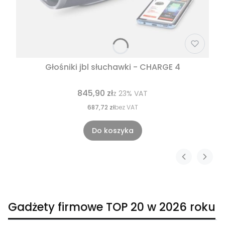
Głośniki jbl słuchawki - CHARGE 4
845,90 zł
z
23%
VAT
687,72 zł
bez VAT
Do koszyka
Gadżety firmowe TOP 20 w 2026 roku