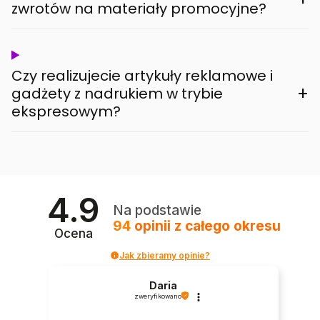
zwrotów na materiały promocyjne?
Czy realizujecie artykuły reklamowe i
+
gadżety z nadrukiem w trybie
ekspresowym?
4.9
Na podstawie
94
opinii
z całego okresu
Ocena
Jak zbieramy opinie?
Daria
zweryfikowano