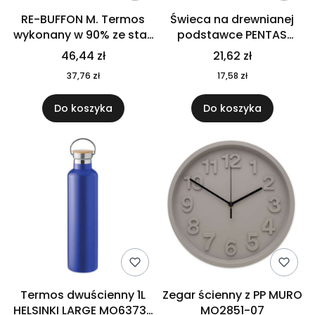
RE-BUFFON M. Termos
Świeca na drewnianej
wykonany w 90% ze stali
podstawce PENTAS
nierdzewnej
MO6282-40
46,44 zł
21,62 zł
pochodzącej z
37,76 zł
17,58 zł
recyklingu 520 ml 94294
Do koszyka
Do koszyka
Termos dwuścienny 1L
Zegar ścienny z PP MURO
HELSINKI LARGE MO6373-
MO2851-07