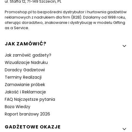
ul. Staffa 12, 71-149 Szczecin, PL
Promoshop.pl to bezpośredni dystrybutor i hurtownia gadżetów
reklamowych z nadrukiem dla firm (B2B). Działamy od 1998 roku,
oferując doradztwo, znakowanie i dystrybucję w modelu Gifting
as a Service.
Linki w stopce
JAK ZAMÓWIĆ?
Jak zamówić gadżety?
Wizualizacje Nadruku
Doradcy Gadżetowi
Terminy Realizacji
Zamawianie próbek
Jakość i Reklamacje
FAQ Najczęstsze pytania
Baza Wiedzy
Raport branżowy 2026
GADŻETOWE OKAZJE