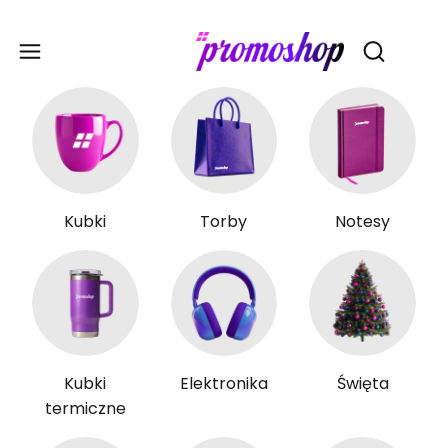
Gadże
Otwórz wy
Kubki
Torby
Notesy
Kubki
Elektronika
Święta
termiczne