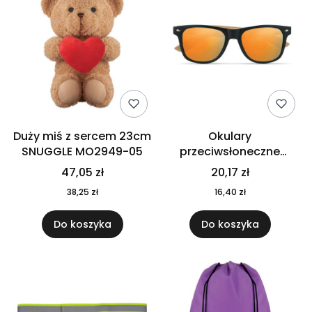
Duży miś z sercem 23cm
Okulary
SNUGGLE MO2949-05
przeciwsłoneczne
CALIFORNIA TOUCH
47,05 zł
20,17 zł
MO9617-10
38,25 zł
16,40 zł
Do koszyka
Do koszyka