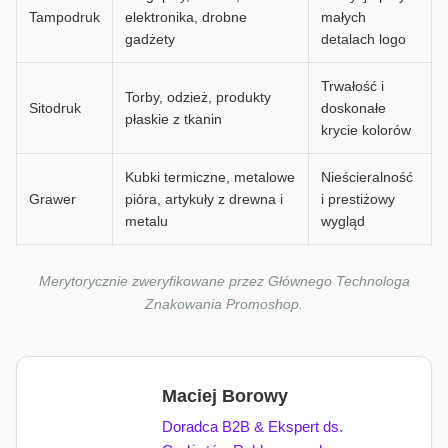
Tampodruk
elektronika, drobne
małych
gadżety
detalach logo
Trwałość i
Torby, odzież, produkty
Sitodruk
doskonałe
płaskie z tkanin
krycie kolorów
Kubki termiczne, metalowe
Nieścieralność
Grawer
pióra, artykuły z drewna i
i prestiżowy
metalu
wygląd
Merytorycznie zweryfikowane przez Głównego Technologa
Znakowania Promoshop.
Maciej Borowy
Doradca B2B & Ekspert ds.