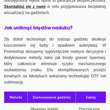
udostępniony rejestr opinii to gwarancja bezpieczeństwa.
Skontaktuj się z nami
w celu przygotowania bezpłatnej
wizualizacji na gadżetach.
J
ak uniknąć błędów naduku?
Zły dobór technologii do rodzaju gadżetu skutkuje
łuszczeniem się farby i spadkiem autorytetuj. W
Promoshop stosujemy rygorystyczne matryce decyzyjne i
dedykowane metody, takie jak trwały grawer laserowy,
który całkowicie eliminuje ryzyko mechanicznego
uszkodzenia znaku. Dla skomplikowanych przejść
tonalnych na tekstyliach wdrażamy technologię DTF lub
sublimację.
Metoda
Zastosowanie gadżetu
Zalety
Długopisy, breloki,
Precyzja przy