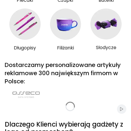
Plecaki
Czapki
Butelki
Słodycze
Długopisy
Filiżanki
Dostarczamy personalizowane artykuły
reklamowe 300 największym firmom w
Polsce:
Włąc
Dlaczego Klienci wybierają gadżety z