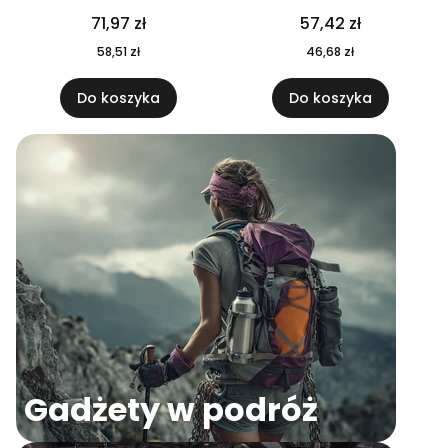
04
71,97 zł
57,42 zł
58,51 zł
46,68 zł
Do koszyka
Do koszyka
Gadżety w podróż