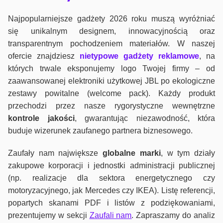
Najpopularniejsze gadżety 2026 roku muszą wyróżniać
się unikalnym designem, innowacyjnością oraz
transparentnym pochodzeniem materiałów. W naszej
ofercie znajdziesz
nietypowe gadżety reklamowe
, na
których trwale eksponujemy logo Twojej firmy – od
zaawansowanej elektroniki użytkowej JBL po ekologiczne
zestawy powitalne (welcome pack). Każdy produkt
przechodzi przez nasze rygorystyczne wewnętrzne
kontrole jako
ści
, gwarantując niezawodność, która
buduje wizerunek zaufanego partnera biznesowego.
Zaufały nam największe
globalne marki
, w tym działy
zakupowe korporacji i jednostki administracji publicznej
(np. realizacje dla sektora energetycznego czy
motoryzacyjnego, jak Mercedes czy IKEA). Listę referencji,
popartych skanami PDF i listów z podziękowaniami,
prezentujemy w sekcji
Zaufali nam
. Zapraszamy do analiz