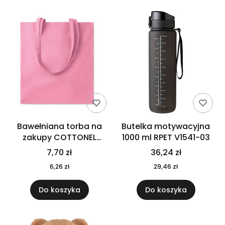
Bawełniana torba na
Butelka motywacyjna
zakupy COTTONEL
1000 ml RPET V1541-03
COLOUR++ MO9846-11
7,70 zł
36,24 zł
6,26 zł
29,46 zł
Do koszyka
Do koszyka