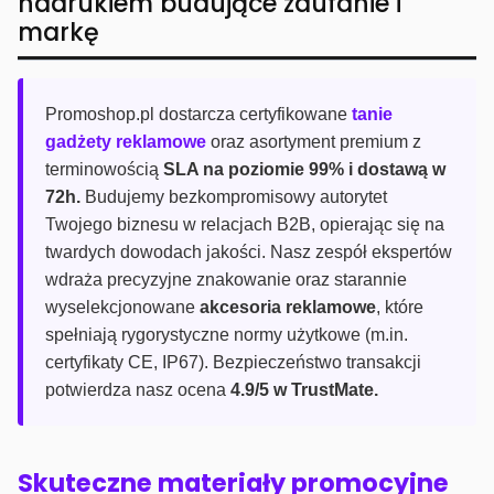
nadrukiem budujące zaufanie i
markę
Promoshop.pl dostarcza certyfikowane
tanie
gadżety reklamowe
oraz asortyment premium z
terminowością
SLA na poziomie 99% i dostawą w
72h.
Budujemy bezkompromisowy autorytet
Twojego biznesu w relacjach B2B, opierając się na
twardych dowodach jakości. Nasz zespół ekspertów
wdraża precyzyjne znakowanie oraz starannie
wyselekcjonowane
akcesoria reklamowe
, które
spełniają rygorystyczne normy użytkowe (m.in.
certyfikaty CE, IP67). Bezpieczeństwo transakcji
potwierdza nasz ocena
4.9/5 w TrustMate.
Skuteczne materiały promocyjne