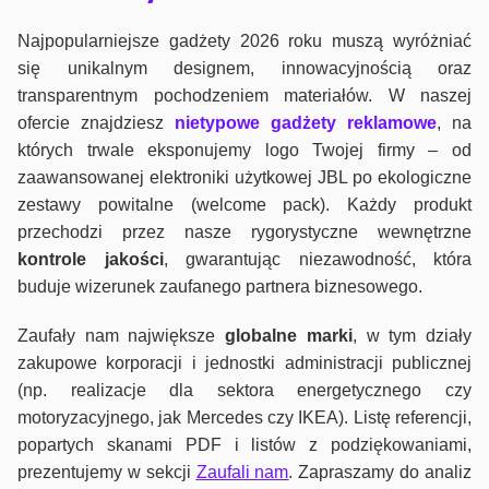
Najpopularniejsze gadżety 2026 roku muszą wyróżniać
się unikalnym designem, innowacyjnością oraz
transparentnym pochodzeniem materiałów. W naszej
ofercie znajdziesz
nietypowe gadżety reklamowe
, na
których trwale eksponujemy logo Twojej firmy – od
zaawansowanej elektroniki użytkowej JBL po ekologiczne
zestawy powitalne (welcome pack). Każdy produkt
przechodzi przez nasze rygorystyczne wewnętrzne
kontrole jako
ści
, gwarantując niezawodność, która
buduje wizerunek zaufanego partnera biznesowego.
Zaufały nam największe
globalne marki
, w tym działy
zakupowe korporacji i jednostki administracji publicznej
(np. realizacje dla sektora energetycznego czy
motoryzacyjnego, jak Mercedes czy IKEA). Listę referencji,
popartych skanami PDF i listów z podziękowaniami,
prezentujemy w sekcji
Zaufali nam
. Zapraszamy do analiz