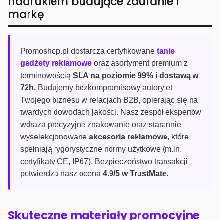
nadrukiem budujące zaufanie i
markę
Promoshop.pl dostarcza certyfikowane
tanie
gadżety reklamowe
oraz asortyment premium z
terminowością
SLA na poziomie 99% i dostawą w
72h.
Budujemy bezkompromisowy autorytet
Twojego biznesu w relacjach B2B, opierając się na
twardych dowodach jakości. Nasz zespół ekspertów
wdraża precyzyjne znakowanie oraz starannie
wyselekcjonowane
akcesoria reklamowe
, które
spełniają rygorystyczne normy użytkowe (m.in.
certyfikaty CE, IP67). Bezpieczeństwo transakcji
potwierdza nasz ocena
4.9/5 w TrustMate.
Skuteczne materiały promocyjne