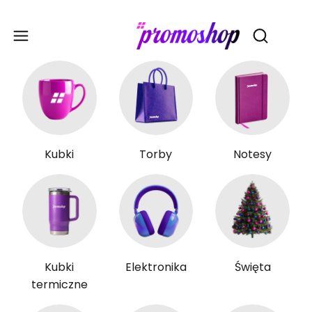
Gadże
Otwórz wy
Kubki
Torby
Notesy
Kubki
Elektronika
Święta
termiczne