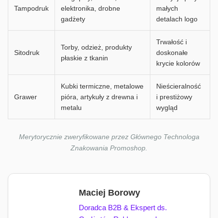
Tampodruk
elektronika, drobne
małych
gadżety
detalach logo
Trwałość i
Torby, odzież, produkty
Sitodruk
doskonałe
płaskie z tkanin
krycie kolorów
Kubki termiczne, metalowe
Nieścieralność
Grawer
pióra, artykuły z drewna i
i prestiżowy
metalu
wygląd
Merytorycznie zweryfikowane przez Głównego Technologa
Znakowania Promoshop.
Maciej Borowy
Doradca B2B & Ekspert ds.