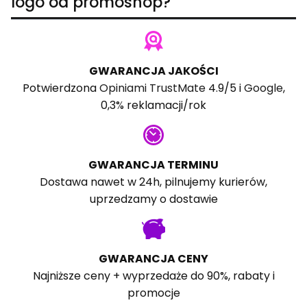
logo od promoshop?
GWARANCJA JAKOŚCI
Potwierdzona
Opiniami TrustMate
4.9/5 i
Google
,
0,3% reklamacji/rok
GWARANCJA TERMINU
Dostawa nawet w 24h, pilnujemy kurierów,
uprzedzamy o dostawie
GWARANCJA CENY
Najniższe ceny + wyprzedaże do 90%, rabaty i
promocje