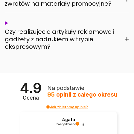
zwrotów na materiały promocyjne?
Czy realizujecie artykuły reklamowe i
+
gadżety z nadrukiem w trybie
ekspresowym?
4.9
Na podstawie
95
opinii
z całego okresu
Ocena
Jak zbieramy opinie?
Agata
zweryfikowano