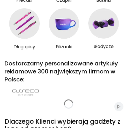
Plecaki
Czapki
Butelki
Słodycze
Długopisy
Filiżanki
Dostarczamy personalizowane artykuły
reklamowe 300 największym firmom w
Polsce:
Włąc
Dlaczego Klienci wybierają gadżety z