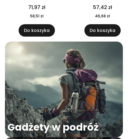
04
71,97 zł
57,42 zł
58,51 zł
46,68 zł
Do koszyka
Do koszyka
Gadżety w podróż