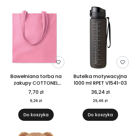
Bawełniana torba na
Butelka motywacyjna
zakupy COTTONEL
1000 ml RPET V1541-03
COLOUR++ MO9846-11
7,70 zł
36,24 zł
6,26 zł
29,46 zł
Do koszyka
Do koszyka