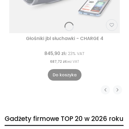
Głośniki jbl słuchawki - CHARGE 4
845,90 zł
z
23%
VAT
687,72 zł
bez VAT
Do koszyka
Gadżety firmowe TOP 20 w 2026 roku