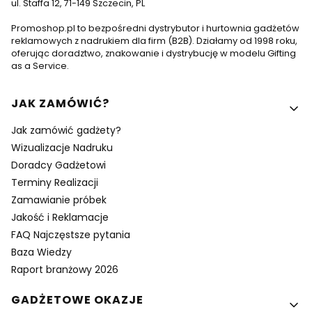
ul. Staffa 12, 71-149 Szczecin, PL
Promoshop.pl to bezpośredni dystrybutor i hurtownia gadżetów
reklamowych z nadrukiem dla firm (B2B). Działamy od 1998 roku,
oferując doradztwo, znakowanie i dystrybucję w modelu Gifting
as a Service.
Linki w stopce
JAK ZAMÓWIĆ?
Jak zamówić gadżety?
Wizualizacje Nadruku
Doradcy Gadżetowi
Terminy Realizacji
Zamawianie próbek
Jakość i Reklamacje
FAQ Najczęstsze pytania
Baza Wiedzy
Raport branżowy 2026
GADŻETOWE OKAZJE