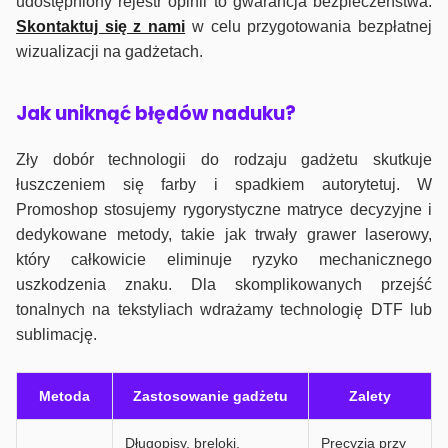
udostępniony rejestr opinii to gwarancja bezpieczeństwa.
Skontaktuj się z nami
w celu przygotowania bezpłatnej
wizualizacji na gadżetach.
J
ak uniknąć błędów naduku?
Zły dobór technologii do rodzaju gadżetu skutkuje
łuszczeniem się farby i spadkiem autorytetuj. W
Promoshop stosujemy rygorystyczne matryce decyzyjne i
dedykowane metody, takie jak trwały grawer laserowy,
który całkowicie eliminuje ryzyko mechanicznego
uszkodzenia znaku. Dla skomplikowanych przejść
tonalnych na tekstyliach wdrażamy technologię DTF lub
sublimację.
Metoda
Zastosowanie gadżetu
Zalety
Długopisy, breloki,
Precyzja przy