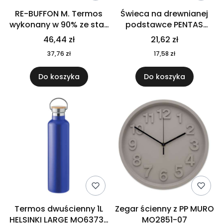
RE-BUFFON M. Termos
Świeca na drewnianej
wykonany w 90% ze stali
podstawce PENTAS
nierdzewnej
MO6282-40
46,44 zł
21,62 zł
pochodzącej z
37,76 zł
17,58 zł
recyklingu 520 ml 94294
Do koszyka
Do koszyka
Termos dwuścienny 1L
Zegar ścienny z PP MURO
HELSINKI LARGE MO6373-
MO2851-07