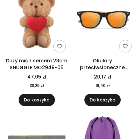
Duży miś z sercem 23cm
Okulary
SNUGGLE MO2949-05
przeciwsłoneczne
CALIFORNIA TOUCH
47,05 zł
20,17 zł
MO9617-10
38,25 zł
16,40 zł
Do koszyka
Do koszyka