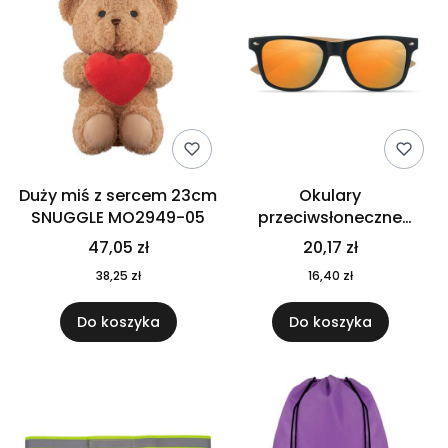
Duży miś z sercem 23cm
Okulary
SNUGGLE MO2949-05
przeciwsłoneczne
CALIFORNIA TOUCH
47,05 zł
20,17 zł
MO9617-10
38,25 zł
16,40 zł
Do koszyka
Do koszyka