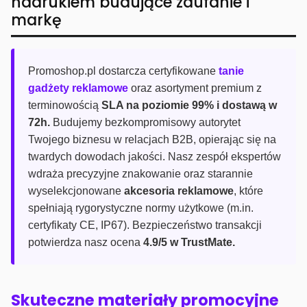
nadrukiem budujące zaufanie i
markę
Promoshop.pl dostarcza certyfikowane
tanie
gadżety reklamowe
oraz asortyment premium z
terminowością
SLA na poziomie 99% i dostawą w
72h.
Budujemy bezkompromisowy autorytet
Twojego biznesu w relacjach B2B, opierając się na
twardych dowodach jakości. Nasz zespół ekspertów
wdraża precyzyjne znakowanie oraz starannie
wyselekcjonowane
akcesoria reklamowe
, które
spełniają rygorystyczne normy użytkowe (m.in.
certyfikaty CE, IP67). Bezpieczeństwo transakcji
potwierdza nasz ocena
4.9/5 w TrustMate.
Skuteczne materiały promocyjne