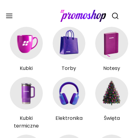
Gadże
Otwórz wy
Kubki
Torby
Notesy
Kubki
Elektronika
Święta
termiczne