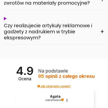
zwrotów na materiały promocyjne?
Czy realizujecie artykuły reklamowe i
+
gadżety z nadrukiem w trybie
ekspresowym?
4.9
Na podstawie
95
opinii
z całego okresu
Ocena
Jak zbieramy opinie?
Agata
zweryfikowano