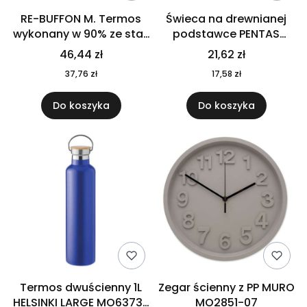
RE-BUFFON M. Termos
Świeca na drewnianej
wykonany w 90% ze stali
podstawce PENTAS
nierdzewnej
MO6282-40
46,44 zł
21,62 zł
pochodzącej z
37,76 zł
17,58 zł
recyklingu 520 ml 94294
Do koszyka
Do koszyka
Termos dwuścienny 1L
Zegar ścienny z PP MURO
HELSINKI LARGE MO6373-
MO2851-07