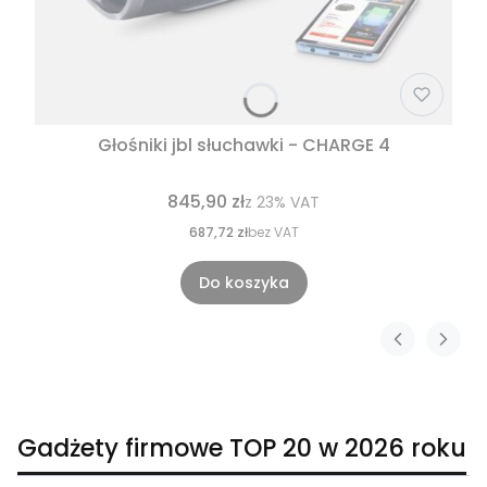
Głośniki jbl słuchawki - CHARGE 4
845,90 zł
z
23%
VAT
687,72 zł
bez VAT
Do koszyka
Gadżety firmowe TOP 20 w 2026 roku