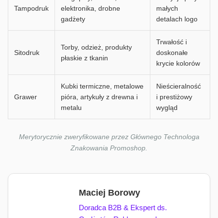
Tampodruk
elektronika, drobne
małych
gadżety
detalach logo
Trwałość i
Torby, odzież, produkty
Sitodruk
doskonałe
płaskie z tkanin
krycie kolorów
Kubki termiczne, metalowe
Nieścieralność
Grawer
pióra, artykuły z drewna i
i prestiżowy
metalu
wygląd
Merytorycznie zweryfikowane przez Głównego Technologa
Znakowania Promoshop.
Maciej Borowy
Doradca B2B & Ekspert ds.