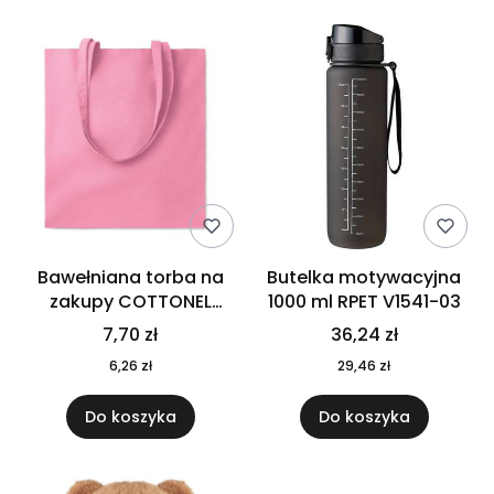
Bawełniana torba na
Butelka motywacyjna
zakupy COTTONEL
1000 ml RPET V1541-03
COLOUR++ MO9846-11
7,70 zł
36,24 zł
6,26 zł
29,46 zł
Do koszyka
Do koszyka