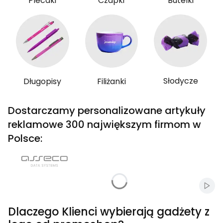
Plecaki
Czapki
Butelki
Słodycze
Długopisy
Filiżanki
Dostarczamy personalizowane artykuły
reklamowe 300 największym firmom w
Polsce:
Włąc
Dlaczego Klienci wybierają gadżety z