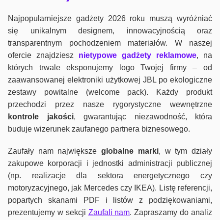
Najpopularniejsze gadżety 2026 roku muszą wyróżniać
się unikalnym designem, innowacyjnością oraz
transparentnym pochodzeniem materiałów. W naszej
ofercie znajdziesz
nietypowe gadżety reklamowe
, na
których trwale eksponujemy logo Twojej firmy – od
zaawansowanej elektroniki użytkowej JBL po ekologiczne
zestawy powitalne (welcome pack). Każdy produkt
przechodzi przez nasze rygorystyczne wewnętrzne
kontrole jako
ści
, gwarantując niezawodność, która
buduje wizerunek zaufanego partnera biznesowego.
Zaufały nam największe
globalne marki
, w tym działy
zakupowe korporacji i jednostki administracji publicznej
(np. realizacje dla sektora energetycznego czy
motoryzacyjnego, jak Mercedes czy IKEA). Listę referencji,
popartych skanami PDF i listów z podziękowaniami,
prezentujemy w sekcji
Zaufali nam
. Zapraszamy do analiz