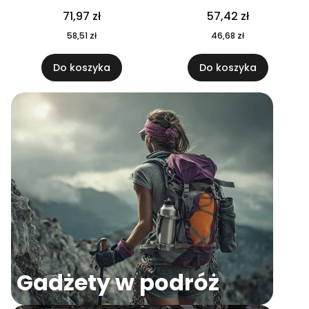
04
71,97 zł
57,42 zł
58,51 zł
46,68 zł
Do koszyka
Do koszyka
Gadżety w podróż