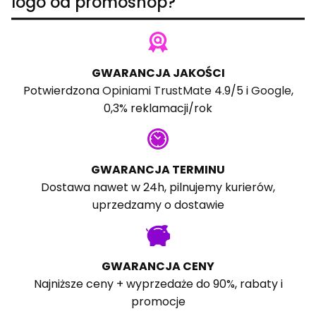
logo od promoshop?
GWARANCJA JAKOŚCI
Potwierdzona
Opiniami TrustMate
4.9/5 i
Google
,
0,3% reklamacji/rok
GWARANCJA TERMINU
Dostawa nawet w 24h, pilnujemy kurierów,
uprzedzamy o dostawie
GWARANCJA CENY
Najniższe ceny + wyprzedaże do 90%, rabaty i
promocje