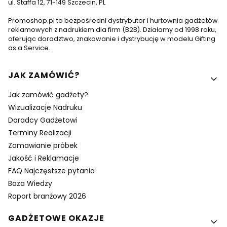
ul. Staffa 12, 71-149 Szczecin, PL
Promoshop.pl to bezpośredni dystrybutor i hurtownia gadżetów
reklamowych z nadrukiem dla firm (B2B). Działamy od 1998 roku,
oferując doradztwo, znakowanie i dystrybucję w modelu Gifting
as a Service.
Linki w stopce
JAK ZAMÓWIĆ?
Jak zamówić gadżety?
Wizualizacje Nadruku
Doradcy Gadżetowi
Terminy Realizacji
Zamawianie próbek
Jakość i Reklamacje
FAQ Najczęstsze pytania
Baza Wiedzy
Raport branżowy 2026
GADŻETOWE OKAZJE