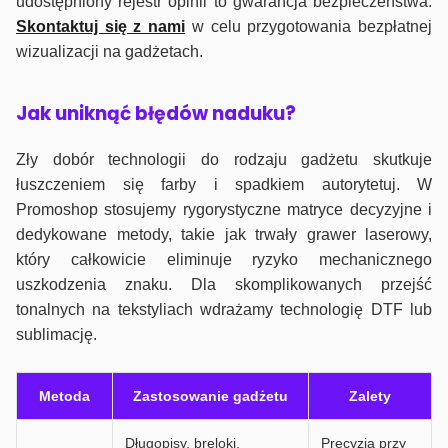
udostępniony rejestr opinii to gwarancja bezpieczeństwa.
Skontaktuj się z nami
w celu przygotowania bezpłatnej
wizualizacji na gadżetach.
J
ak uniknąć błędów naduku?
Zły dobór technologii do rodzaju gadżetu skutkuje
łuszczeniem się farby i spadkiem autorytetuj. W
Promoshop stosujemy rygorystyczne matryce decyzyjne i
dedykowane metody, takie jak trwały grawer laserowy,
który całkowicie eliminuje ryzyko mechanicznego
uszkodzenia znaku. Dla skomplikowanych przejść
tonalnych na tekstyliach wdrażamy technologię DTF lub
sublimację.
Metoda
Zastosowanie gadżetu
Zalety
Długopisy, breloki,
Precyzja przy