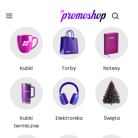
Gadże
Otwórz wy
Kubki
Torby
Notesy
Kubki
Elektronika
Święta
termiczne