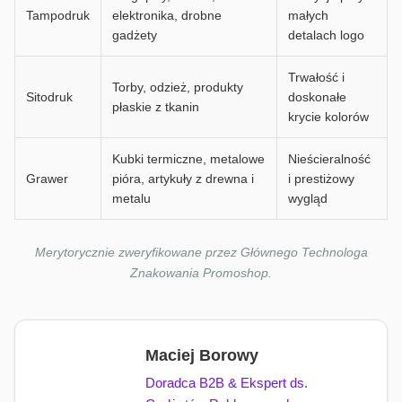
Tampodruk
elektronika, drobne
małych
gadżety
detalach logo
Trwałość i
Torby, odzież, produkty
Sitodruk
doskonałe
płaskie z tkanin
krycie kolorów
Kubki termiczne, metalowe
Nieścieralność
Grawer
pióra, artykuły z drewna i
i prestiżowy
metalu
wygląd
Merytorycznie zweryfikowane przez Głównego Technologa
Znakowania Promoshop.
Maciej Borowy
Doradca B2B & Ekspert ds.