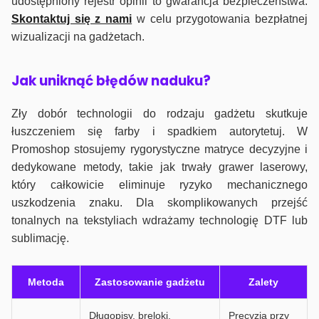
udostępniony rejestr opinii to gwarancja bezpieczeństwa.
Skontaktuj się z nami
w celu przygotowania bezpłatnej
wizualizacji na gadżetach.
J
ak uniknąć błędów naduku?
Zły dobór technologii do rodzaju gadżetu skutkuje
łuszczeniem się farby i spadkiem autorytetuj. W
Promoshop stosujemy rygorystyczne matryce decyzyjne i
dedykowane metody, takie jak trwały grawer laserowy,
który całkowicie eliminuje ryzyko mechanicznego
uszkodzenia znaku. Dla skomplikowanych przejść
tonalnych na tekstyliach wdrażamy technologię DTF lub
sublimację.
Metoda
Zastosowanie gadżetu
Zalety
Długopisy, breloki,
Precyzja przy