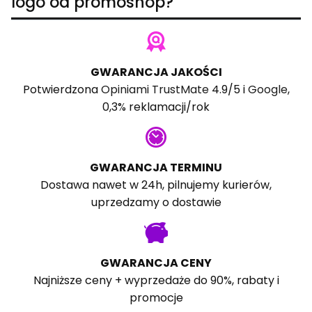
logo od promoshop?
GWARANCJA JAKOŚCI
Potwierdzona
Opiniami TrustMate
4.9/5 i
Google
,
0,3% reklamacji/rok
GWARANCJA TERMINU
Dostawa nawet w 24h, pilnujemy kurierów,
uprzedzamy o dostawie
GWARANCJA CENY
Najniższe ceny + wyprzedaże do 90%, rabaty i
promocje