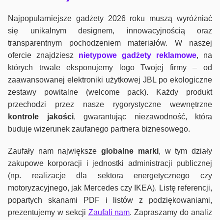
Najpopularniejsze gadżety 2026 roku muszą wyróżniać
się unikalnym designem, innowacyjnością oraz
transparentnym pochodzeniem materiałów. W naszej
ofercie znajdziesz
nietypowe gadżety reklamowe
, na
których trwale eksponujemy logo Twojej firmy – od
zaawansowanej elektroniki użytkowej JBL po ekologiczne
zestawy powitalne (welcome pack). Każdy produkt
przechodzi przez nasze rygorystyczne wewnętrzne
kontrole jako
ści
, gwarantując niezawodność, która
buduje wizerunek zaufanego partnera biznesowego.
Zaufały nam największe
globalne marki
, w tym działy
zakupowe korporacji i jednostki administracji publicznej
(np. realizacje dla sektora energetycznego czy
motoryzacyjnego, jak Mercedes czy IKEA). Listę referencji,
popartych skanami PDF i listów z podziękowaniami,
prezentujemy w sekcji
Zaufali nam
. Zapraszamy do analiz