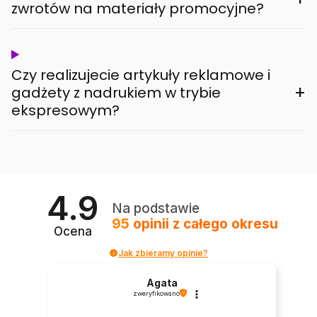
zwrotów na materiały promocyjne?
Czy realizujecie artykuły reklamowe i
+
gadżety z nadrukiem w trybie
ekspresowym?
4.9
Na podstawie
95
opinii
z całego okresu
Ocena
Jak zbieramy opinie?
Agata
zweryfikowano