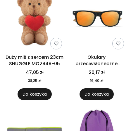
Duży miś z sercem 23cm
Okulary
SNUGGLE MO2949-05
przeciwsłoneczne
CALIFORNIA TOUCH
47,05 zł
20,17 zł
MO9617-10
38,25 zł
16,40 zł
Do koszyka
Do koszyka