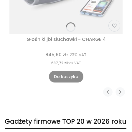
Głośniki jbl słuchawki - CHARGE 4
845,90 zł
z
23%
VAT
687,72 zł
bez VAT
Do koszyka
Gadżety firmowe TOP 20 w 2026 roku