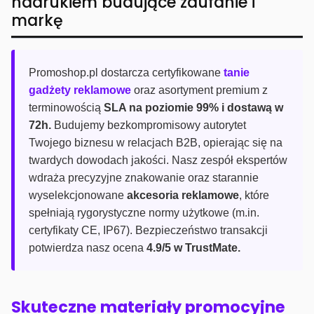
nadrukiem budujące zaufanie i
markę
Promoshop.pl dostarcza certyfikowane
tanie
gadżety reklamowe
oraz asortyment premium z
terminowością
SLA na poziomie 99% i dostawą w
72h.
Budujemy bezkompromisowy autorytet
Twojego biznesu w relacjach B2B, opierając się na
twardych dowodach jakości. Nasz zespół ekspertów
wdraża precyzyjne znakowanie oraz starannie
wyselekcjonowane
akcesoria reklamowe
, które
spełniają rygorystyczne normy użytkowe (m.in.
certyfikaty CE, IP67). Bezpieczeństwo transakcji
potwierdza nasz ocena
4.9/5 w TrustMate.
Skuteczne materiały promocyjne