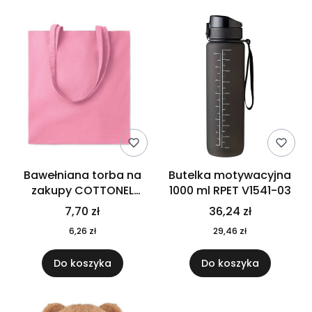
Bawełniana torba na
Butelka motywacyjna
zakupy COTTONEL
1000 ml RPET V1541-03
COLOUR++ MO9846-11
7,70 zł
36,24 zł
6,26 zł
29,46 zł
Do koszyka
Do koszyka