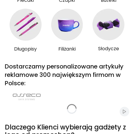
Plecaki
Czapki
Butelki
Słodycze
Długopisy
Filiżanki
Dostarczamy personalizowane artykuły
reklamowe 300 największym firmom w
Polsce:
Włąc
Dlaczego Klienci wybierają gadżety z