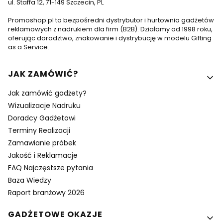
ul. Staffa 12, 71-149 Szczecin, PL
Promoshop.pl to bezpośredni dystrybutor i hurtownia gadżetów
reklamowych z nadrukiem dla firm (B2B). Działamy od 1998 roku,
oferując doradztwo, znakowanie i dystrybucję w modelu Gifting
as a Service.
Linki w stopce
JAK ZAMÓWIĆ?
Jak zamówić gadżety?
Wizualizacje Nadruku
Doradcy Gadżetowi
Terminy Realizacji
Zamawianie próbek
Jakość i Reklamacje
FAQ Najczęstsze pytania
Baza Wiedzy
Raport branżowy 2026
GADŻETOWE OKAZJE