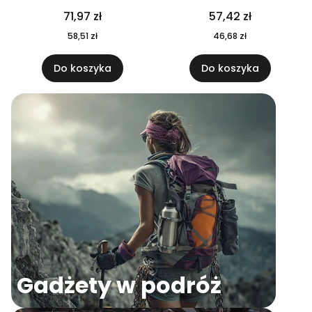
04
71,97 zł
57,42 zł
58,51 zł
46,68 zł
Do koszyka
Do koszyka
Gadżety w podróż