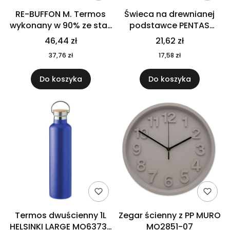
RE-BUFFON M. Termos
Świeca na drewnianej
wykonany w 90% ze stali
podstawce PENTAS
nierdzewnej
MO6282-40
46,44 zł
21,62 zł
pochodzącej z
37,76 zł
17,58 zł
recyklingu 520 ml 94294
Do koszyka
Do koszyka
Termos dwuścienny 1L
Zegar ścienny z PP MURO
HELSINKI LARGE MO6373-
MO2851-07