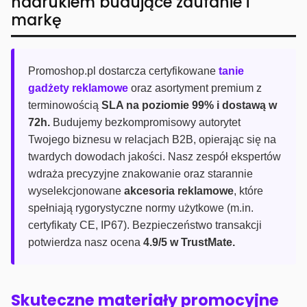
nadrukiem budujące zaufanie i
markę
Promoshop.pl dostarcza certyfikowane
tanie
gadżety reklamowe
oraz asortyment premium z
terminowością
SLA na poziomie 99% i dostawą w
72h.
Budujemy bezkompromisowy autorytet
Twojego biznesu w relacjach B2B, opierając się na
twardych dowodach jakości. Nasz zespół ekspertów
wdraża precyzyjne znakowanie oraz starannie
wyselekcjonowane
akcesoria reklamowe
, które
spełniają rygorystyczne normy użytkowe (m.in.
certyfikaty CE, IP67). Bezpieczeństwo transakcji
potwierdza nasz ocena
4.9/5 w TrustMate.
Skuteczne materiały promocyjne