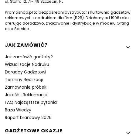
ul. Staffa 12, 71-149 Szczecin, PL
Promoshop.pl to bezpośredni dystrybutor i hurtownia gadżetów
reklamowych z nadrukiem dla firm (B2B). Działamy od 1998 roku,
oferując doradztwo, znakowanie i dystrybucję w modelu Gifting
as a Service.
Linki w stopce
JAK ZAMÓWIĆ?
Jak zamówić gadżety?
Wizualizacje Nadruku
Doradcy Gadżetowi
Terminy Realizacji
Zamawianie próbek
Jakość i Reklamacje
FAQ Najczęstsze pytania
Baza Wiedzy
Raport branżowy 2026
GADŻETOWE OKAZJE