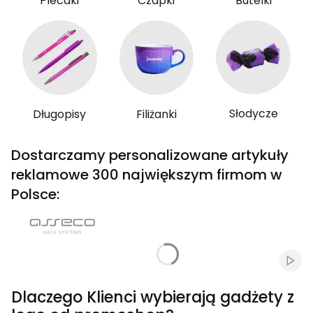
Plecaki
Czapki
Butelki
Słodycze
Długopisy
Filiżanki
Dostarczamy personalizowane artykuły
reklamowe 300 największym firmom w
Polsce:
Włąc
Dlaczego Klienci wybierają gadżety z