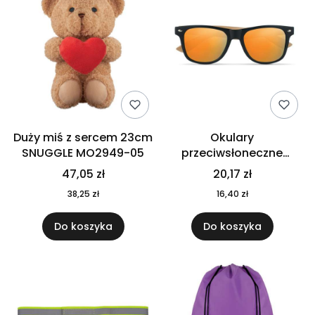
Duży miś z sercem 23cm
Okulary
SNUGGLE MO2949-05
przeciwsłoneczne
CALIFORNIA TOUCH
47,05 zł
20,17 zł
MO9617-10
38,25 zł
16,40 zł
Do koszyka
Do koszyka