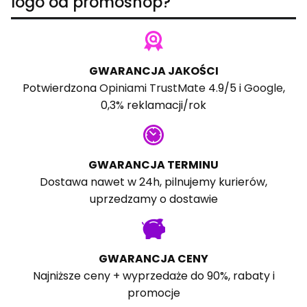
logo od promoshop?
GWARANCJA JAKOŚCI
Potwierdzona
Opiniami TrustMate
4.9/5 i
Google
,
0,3% reklamacji/rok
GWARANCJA TERMINU
Dostawa nawet w 24h, pilnujemy kurierów,
uprzedzamy o dostawie
GWARANCJA CENY
Najniższe ceny + wyprzedaże do 90%, rabaty i
promocje