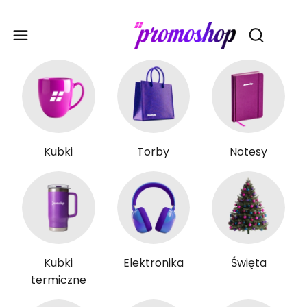
Gadże
Otwórz wy
Kubki
Torby
Notesy
Kubki
Elektronika
Święta
termiczne