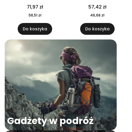
04
71,97 zł
57,42 zł
58,51 zł
46,68 zł
Do koszyka
Do koszyka
Gadżety w podróż