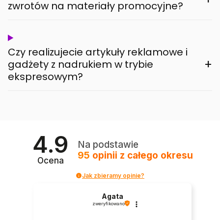
zwrotów na materiały promocyjne?
Czy realizujecie artykuły reklamowe i
+
gadżety z nadrukiem w trybie
ekspresowym?
4.9
Na podstawie
95
opinii
z całego okresu
Ocena
Jak zbieramy opinie?
Agata
zweryfikowano