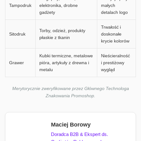
Tampodruk
elektronika, drobne
małych
gadżety
detalach logo
Trwałość i
Torby, odzież, produkty
Sitodruk
doskonałe
płaskie z tkanin
krycie kolorów
Kubki termiczne, metalowe
Nieścieralność
Grawer
pióra, artykuły z drewna i
i prestiżowy
metalu
wygląd
Merytorycznie zweryfikowane przez Głównego Technologa
Znakowania Promoshop.
Maciej Borowy
Doradca B2B & Ekspert ds.