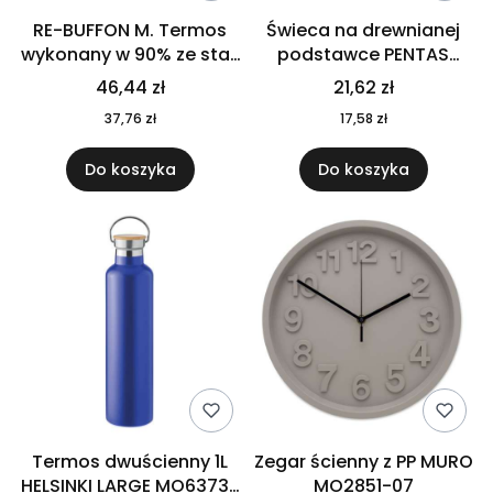
RE-BUFFON M. Termos
Świeca na drewnianej
wykonany w 90% ze stali
podstawce PENTAS
nierdzewnej
MO6282-40
46,44 zł
21,62 zł
pochodzącej z
37,76 zł
17,58 zł
recyklingu 520 ml 94294
Do koszyka
Do koszyka
Termos dwuścienny 1L
Zegar ścienny z PP MURO
HELSINKI LARGE MO6373-
MO2851-07