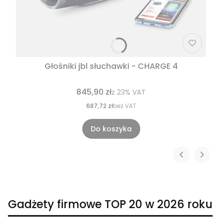
Głośniki jbl słuchawki - CHARGE 4
845,90 zł
z
23%
VAT
687,72 zł
bez VAT
Do koszyka
Gadżety firmowe TOP 20 w 2026 roku