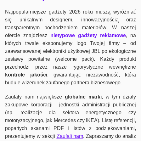
Najpopularniejsze gadżety 2026 roku muszą wyróżniać
się unikalnym designem, innowacyjnością oraz
transparentnym pochodzeniem materiałów. W naszej
ofercie znajdziesz
nietypowe gadżety reklamowe
, na
których trwale eksponujemy logo Twojej firmy – od
zaawansowanej elektroniki użytkowej JBL po ekologiczne
zestawy powitalne (welcome pack). Każdy produkt
przechodzi przez nasze rygorystyczne wewnętrzne
kontrole jako
ści
, gwarantując niezawodność, która
buduje wizerunek zaufanego partnera biznesowego.
Zaufały nam największe
globalne marki
, w tym działy
zakupowe korporacji i jednostki administracji publicznej
(np. realizacje dla sektora energetycznego czy
motoryzacyjnego, jak Mercedes czy IKEA). Listę referencji,
popartych skanami PDF i listów z podziękowaniami,
prezentujemy w sekcji
Zaufali nam
. Zapraszamy do analiz