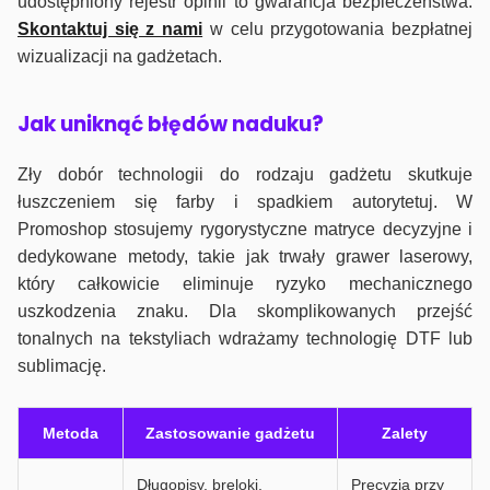
udostępniony rejestr opinii to gwarancja bezpieczeństwa.
Skontaktuj się z nami
w celu przygotowania bezpłatnej
wizualizacji na gadżetach.
J
ak uniknąć błędów naduku?
Zły dobór technologii do rodzaju gadżetu skutkuje
łuszczeniem się farby i spadkiem autorytetuj. W
Promoshop stosujemy rygorystyczne matryce decyzyjne i
dedykowane metody, takie jak trwały grawer laserowy,
który całkowicie eliminuje ryzyko mechanicznego
uszkodzenia znaku. Dla skomplikowanych przejść
tonalnych na tekstyliach wdrażamy technologię DTF lub
sublimację.
Metoda
Zastosowanie gadżetu
Zalety
Długopisy, breloki,
Precyzja przy