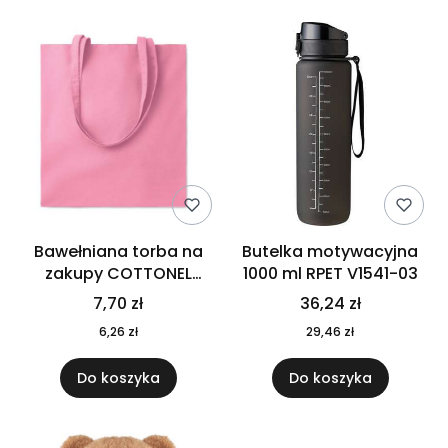
Bawełniana torba na
Butelka motywacyjna
zakupy COTTONEL
1000 ml RPET V1541-03
COLOUR++ MO9846-11
7,70 zł
36,24 zł
6,26 zł
29,46 zł
Do koszyka
Do koszyka