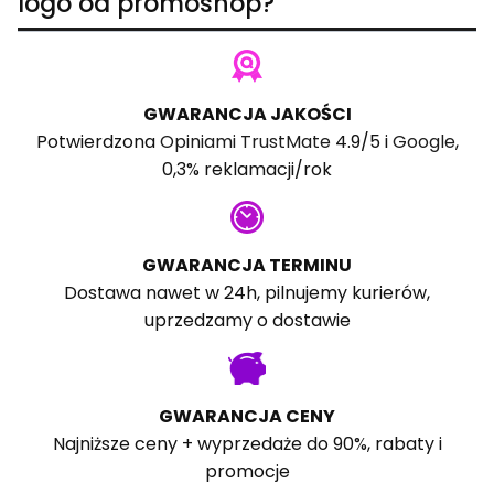
logo od promoshop?
GWARANCJA JAKOŚCI
Potwierdzona
Opiniami TrustMate
4.9/5 i
Google
,
0,3% reklamacji/rok
GWARANCJA TERMINU
Dostawa nawet w 24h, pilnujemy kurierów,
uprzedzamy o dostawie
GWARANCJA CENY
Najniższe ceny + wyprzedaże do 90%, rabaty i
promocje