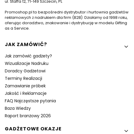
ul. Staffa 12, 71-149 Szczecin, PL
Promoshop.pl to bezpośredni dystrybutor i hurtownia gadżetów
reklamowych z nadrukiem dla firm (B2B). Działamy od 1998 roku,
oferując doradztwo, znakowanie i dystrybucję w modelu Gifting
as a Service.
Linki w stopce
JAK ZAMÓWIĆ?
Jak zamówić gadżety?
Wizualizacje Nadruku
Doradcy Gadżetowi
Terminy Realizacji
Zamawianie próbek
Jakość i Reklamacje
FAQ Najczęstsze pytania
Baza Wiedzy
Raport branżowy 2026
GADŻETOWE OKAZJE