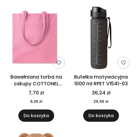
Bawełniana torba na
Butelka motywacyjna
zakupy COTTONEL
1000 ml RPET V1541-03
COLOUR++ MO9846-11
7,70 zł
36,24 zł
6,26 zł
29,46 zł
Do koszyka
Do koszyka