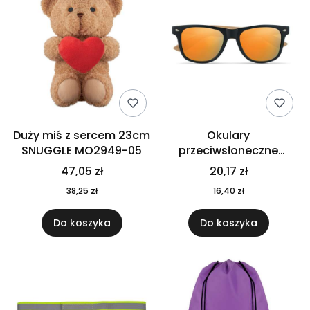
Duży miś z sercem 23cm
Okulary
SNUGGLE MO2949-05
przeciwsłoneczne
CALIFORNIA TOUCH
47,05 zł
20,17 zł
MO9617-10
38,25 zł
16,40 zł
Do koszyka
Do koszyka