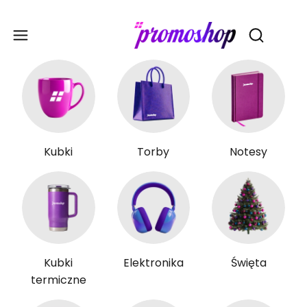
Gadże
Otwórz wy
Kubki
Torby
Notesy
Kubki
Elektronika
Święta
termiczne