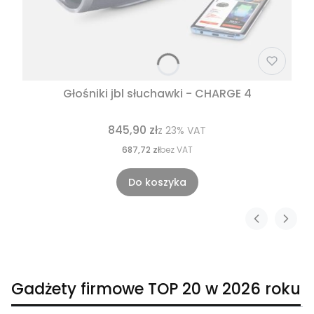
Głośniki jbl słuchawki - CHARGE 4
845,90 zł
z
23%
VAT
687,72 zł
bez VAT
Do koszyka
Gadżety firmowe TOP 20 w 2026 roku