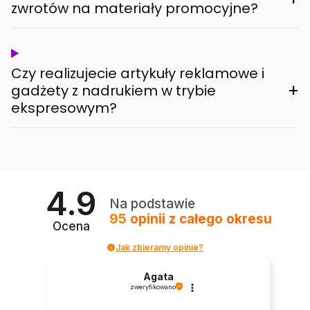
zwrotów na materiały promocyjne?
Czy realizujecie artykuły reklamowe i
+
gadżety z nadrukiem w trybie
ekspresowym?
4.9
Na podstawie
95
opinii
z całego okresu
Ocena
Jak zbieramy opinie?
Agata
zweryfikowano