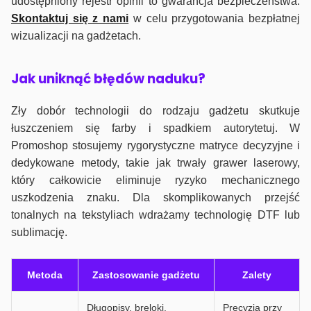
udostępniony rejestr opinii to gwarancja bezpieczeństwa.
Skontaktuj się z nami
w celu przygotowania bezpłatnej
wizualizacji na gadżetach.
J
ak uniknąć błędów naduku?
Zły dobór technologii do rodzaju gadżetu skutkuje
łuszczeniem się farby i spadkiem autorytetuj. W
Promoshop stosujemy rygorystyczne matryce decyzyjne i
dedykowane metody, takie jak trwały grawer laserowy,
który całkowicie eliminuje ryzyko mechanicznego
uszkodzenia znaku. Dla skomplikowanych przejść
tonalnych na tekstyliach wdrażamy technologię DTF lub
sublimację.
Metoda
Zastosowanie gadżetu
Zalety
Długopisy, breloki,
Precyzja przy