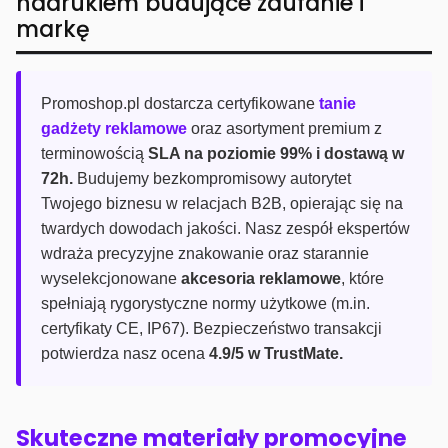
nadrukiem budujące zaufanie i
markę
Promoshop.pl dostarcza certyfikowane
tanie
gadżety reklamowe
oraz asortyment premium z
terminowością
SLA na poziomie 99% i dostawą w
72h.
Budujemy bezkompromisowy autorytet
Twojego biznesu w relacjach B2B, opierając się na
twardych dowodach jakości. Nasz zespół ekspertów
wdraża precyzyjne znakowanie oraz starannie
wyselekcjonowane
akcesoria reklamowe
, które
spełniają rygorystyczne normy użytkowe (m.in.
certyfikaty CE, IP67). Bezpieczeństwo transakcji
potwierdza nasz ocena
4.9/5 w TrustMate.
Skuteczne materiały promocyjne