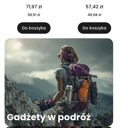
04
71,97 zł
57,42 zł
58,51 zł
46,68 zł
Do koszyka
Do koszyka
Gadżety w podróż