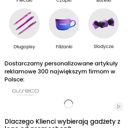
Plecaki
Czapki
Butelki
Słodycze
Długopisy
Filiżanki
Dostarczamy personalizowane artykuły
reklamowe 300 największym firmom w
Polsce:
Włąc
Dlaczego Klienci wybierają gadżety z