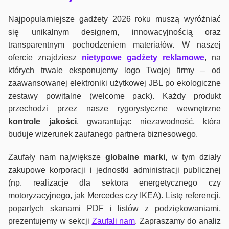
Najpopularniejsze gadżety 2026 roku muszą wyróżniać
się unikalnym designem, innowacyjnością oraz
transparentnym pochodzeniem materiałów. W naszej
ofercie znajdziesz
nietypowe gadżety reklamowe
, na
których trwale eksponujemy logo Twojej firmy – od
zaawansowanej elektroniki użytkowej JBL po ekologiczne
zestawy powitalne (welcome pack). Każdy produkt
przechodzi przez nasze rygorystyczne wewnętrzne
kontrole jako
ści
, gwarantując niezawodność, która
buduje wizerunek zaufanego partnera biznesowego.
Zaufały nam największe
globalne marki
, w tym działy
zakupowe korporacji i jednostki administracji publicznej
(np. realizacje dla sektora energetycznego czy
motoryzacyjnego, jak Mercedes czy IKEA). Listę referencji,
popartych skanami PDF i listów z podziękowaniami,
prezentujemy w sekcji
Zaufali nam
. Zapraszamy do analiz