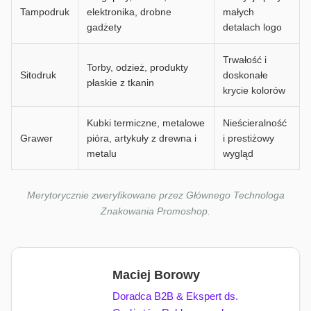
Tampodruk
elektronika, drobne
małych
gadżety
detalach logo
Trwałość i
Torby, odzież, produkty
Sitodruk
doskonałe
płaskie z tkanin
krycie kolorów
Kubki termiczne, metalowe
Nieścieralność
Grawer
pióra, artykuły z drewna i
i prestiżowy
metalu
wygląd
Merytorycznie zweryfikowane przez Głównego Technologa
Znakowania Promoshop.
Maciej Borowy
Doradca B2B & Ekspert ds.