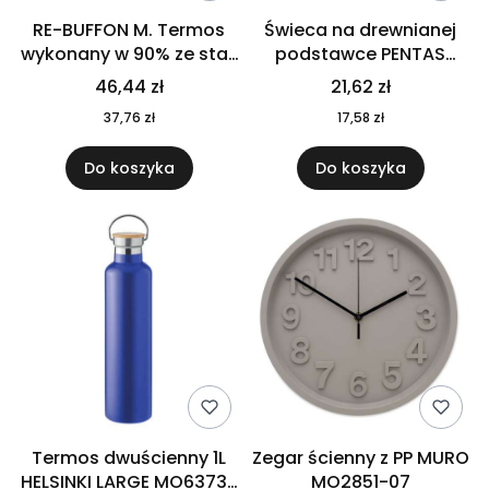
RE-BUFFON M. Termos
Świeca na drewnianej
wykonany w 90% ze stali
podstawce PENTAS
nierdzewnej
MO6282-40
46,44 zł
21,62 zł
pochodzącej z
37,76 zł
17,58 zł
recyklingu 520 ml 94294
Do koszyka
Do koszyka
Termos dwuścienny 1L
Zegar ścienny z PP MURO
HELSINKI LARGE MO6373-
MO2851-07