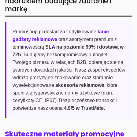
nadrukiem budujące zaufanie i
markę
Promoshop.pl dostarcza certyfikowane
tanie
gadżety reklamowe
oraz asortyment premium z
terminowością
SLA na poziomie 99% i dostawą w
72h.
Budujemy bezkompromisowy autorytet
Twojego biznesu w relacjach B2B, opierając się na
twardych dowodach jakości. Nasz zespół ekspertów
wdraża precyzyjne znakowanie oraz starannie
wyselekcjonowane
akcesoria reklamowe
, które
spełniają rygorystyczne normy użytkowe (m.in.
certyfikaty CE, IP67). Bezpieczeństwo transakcji
potwierdza nasz ocena
4.9/5 w TrustMate.
Skuteczne materiały promocyjne