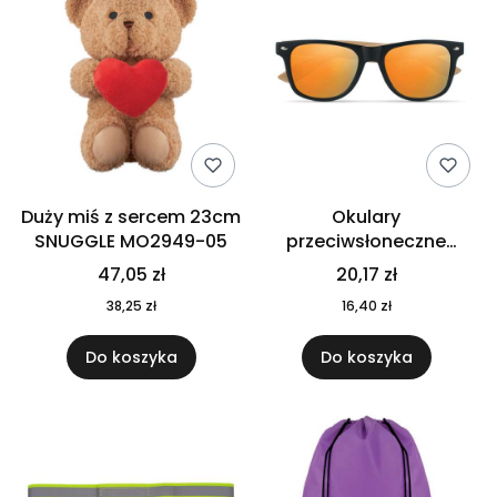
Duży miś z sercem 23cm
Okulary
SNUGGLE MO2949-05
przeciwsłoneczne
CALIFORNIA TOUCH
47,05 zł
20,17 zł
MO9617-10
38,25 zł
16,40 zł
Do koszyka
Do koszyka