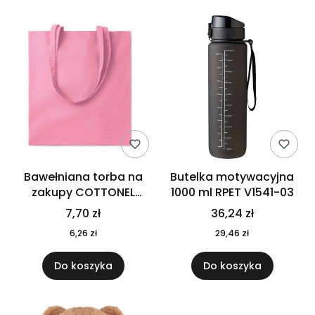
Bawełniana torba na
Butelka motywacyjna
zakupy COTTONEL
1000 ml RPET V1541-03
COLOUR++ MO9846-11
7,70 zł
36,24 zł
6,26 zł
29,46 zł
Do koszyka
Do koszyka