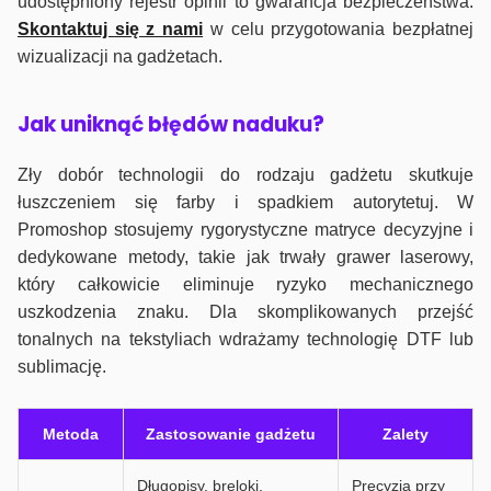
udostępniony rejestr opinii to gwarancja bezpieczeństwa.
Skontaktuj się z nami
w celu przygotowania bezpłatnej
wizualizacji na gadżetach.
J
ak uniknąć błędów naduku?
Zły dobór technologii do rodzaju gadżetu skutkuje
łuszczeniem się farby i spadkiem autorytetuj. W
Promoshop stosujemy rygorystyczne matryce decyzyjne i
dedykowane metody, takie jak trwały grawer laserowy,
który całkowicie eliminuje ryzyko mechanicznego
uszkodzenia znaku. Dla skomplikowanych przejść
tonalnych na tekstyliach wdrażamy technologię DTF lub
sublimację.
Metoda
Zastosowanie gadżetu
Zalety
Długopisy, breloki,
Precyzja przy