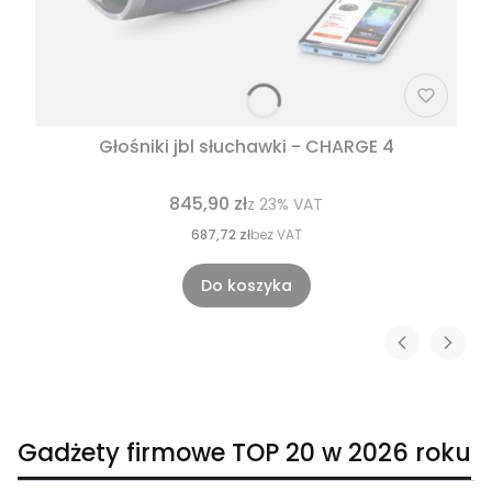
Głośniki jbl słuchawki - CHARGE 4
845,90 zł
z
23%
VAT
687,72 zł
bez VAT
Do koszyka
Gadżety firmowe TOP 20 w 2026 roku