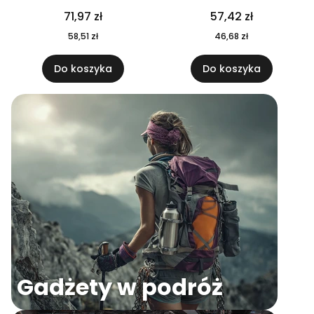
04
71,97 zł
57,42 zł
58,51 zł
46,68 zł
Do koszyka
Do koszyka
Gadżety w podróż