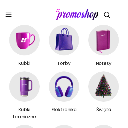
Gadże
Otwórz wy
Kubki
Torby
Notesy
Kubki
Elektronika
Święta
termiczne