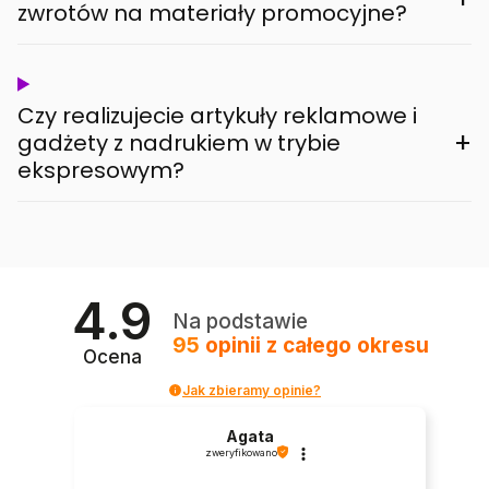
zwrotów na materiały promocyjne?
Czy realizujecie artykuły reklamowe i
+
gadżety z nadrukiem w trybie
ekspresowym?
4.9
Na podstawie
95
opinii
z całego okresu
Ocena
Jak zbieramy opinie?
Agata
zweryfikowano