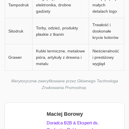
Tampodruk
elektronika, drobne
małych
gadżety
detalach logo
Trwałość i
Torby, odzież, produkty
Sitodruk
doskonałe
płaskie z tkanin
krycie kolorów
Kubki termiczne, metalowe
Nieścieralność
Grawer
pióra, artykuły z drewna i
i prestiżowy
metalu
wygląd
Merytorycznie zweryfikowane przez Głównego Technologa
Znakowania Promoshop.
Maciej Borowy
Doradca B2B & Ekspert ds.