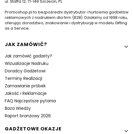
ul. Staffa 12, 71-149 Szczecin, PL
Promoshop.pl to bezpośredni dystrybutor i hurtownia gadżetów
reklamowych z nadrukiem dla firm (B2B). Działamy od 1998 roku,
oferując doradztwo, znakowanie i dystrybucję w modelu Gifting
as a Service.
Linki w stopce
JAK ZAMÓWIĆ?
Jak zamówić gadżety?
Wizualizacje Nadruku
Doradcy Gadżetowi
Terminy Realizacji
Zamawianie próbek
Jakość i Reklamacje
FAQ Najczęstsze pytania
Baza Wiedzy
Raport branżowy 2026
GADŻETOWE OKAZJE