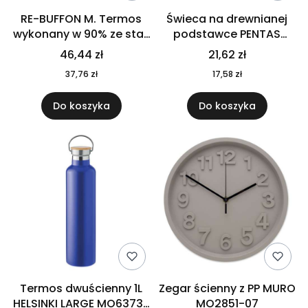
RE-BUFFON M. Termos
Świeca na drewnianej
wykonany w 90% ze stali
podstawce PENTAS
nierdzewnej
MO6282-40
46,44 zł
21,62 zł
pochodzącej z
37,76 zł
17,58 zł
recyklingu 520 ml 94294
Do koszyka
Do koszyka
Termos dwuścienny 1L
Zegar ścienny z PP MURO
HELSINKI LARGE MO6373-
MO2851-07