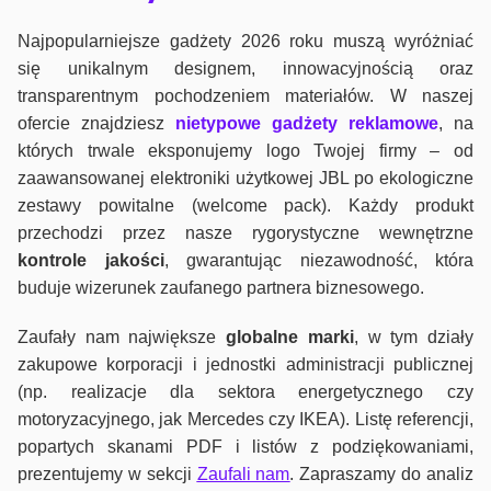
Najpopularniejsze gadżety 2026 roku muszą wyróżniać
się unikalnym designem, innowacyjnością oraz
transparentnym pochodzeniem materiałów. W naszej
ofercie znajdziesz
nietypowe gadżety reklamowe
, na
których trwale eksponujemy logo Twojej firmy – od
zaawansowanej elektroniki użytkowej JBL po ekologiczne
zestawy powitalne (welcome pack). Każdy produkt
przechodzi przez nasze rygorystyczne wewnętrzne
kontrole jako
ści
, gwarantując niezawodność, która
buduje wizerunek zaufanego partnera biznesowego.
Zaufały nam największe
globalne marki
, w tym działy
zakupowe korporacji i jednostki administracji publicznej
(np. realizacje dla sektora energetycznego czy
motoryzacyjnego, jak Mercedes czy IKEA). Listę referencji,
popartych skanami PDF i listów z podziękowaniami,
prezentujemy w sekcji
Zaufali nam
. Zapraszamy do analiz