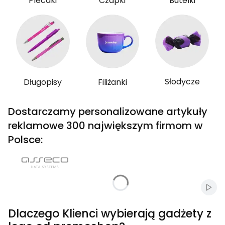
Plecaki
Czapki
Butelki
Słodycze
Długopisy
Filiżanki
Dostarczamy personalizowane artykuły
reklamowe 300 największym firmom w
Polsce:
Włąc
Dlaczego Klienci wybierają gadżety z