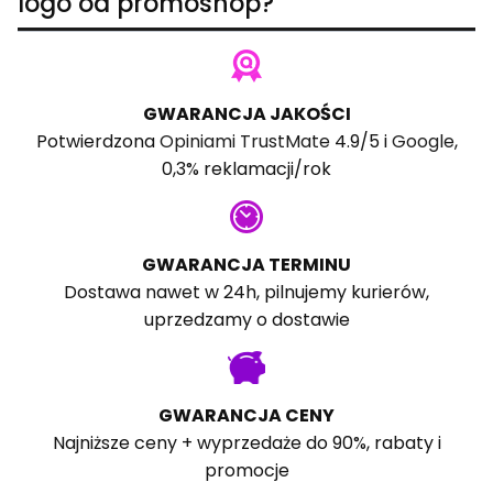
logo od promoshop?
GWARANCJA JAKOŚCI
Potwierdzona
Opiniami TrustMate
4.9/5 i
Google
,
0,3% reklamacji/rok
GWARANCJA TERMINU
Dostawa nawet w 24h, pilnujemy kurierów,
uprzedzamy o dostawie
GWARANCJA CENY
Najniższe ceny + wyprzedaże do 90%, rabaty i
promocje