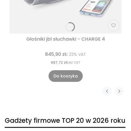
Głośniki jbl słuchawki - CHARGE 4
845,90 zł
z
23%
VAT
687,72 zł
bez VAT
Do koszyka
Gadżety firmowe TOP 20 w 2026 roku