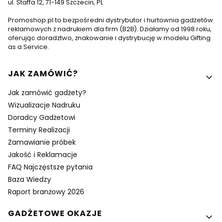
ul. Staffa 12, 71-149 Szczecin, PL
Promoshop.pl to bezpośredni dystrybutor i hurtownia gadżetów
reklamowych z nadrukiem dla firm (B2B). Działamy od 1998 roku,
oferując doradztwo, znakowanie i dystrybucję w modelu Gifting
as a Service.
Linki w stopce
JAK ZAMÓWIĆ?
Jak zamówić gadżety?
Wizualizacje Nadruku
Doradcy Gadżetowi
Terminy Realizacji
Zamawianie próbek
Jakość i Reklamacje
FAQ Najczęstsze pytania
Baza Wiedzy
Raport branżowy 2026
GADŻETOWE OKAZJE