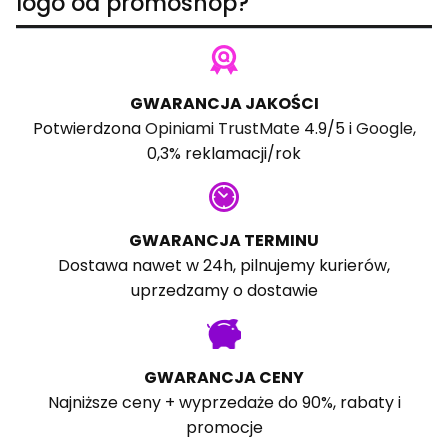
logo od promoshop?
GWARANCJA JAKOŚCI
Potwierdzona
Opiniami TrustMate
4.9/5 i
Google
,
0,3% reklamacji/rok
GWARANCJA TERMINU
Dostawa nawet w 24h, pilnujemy kurierów,
uprzedzamy o dostawie
GWARANCJA CENY
Najniższe ceny + wyprzedaże do 90%, rabaty i
promocje