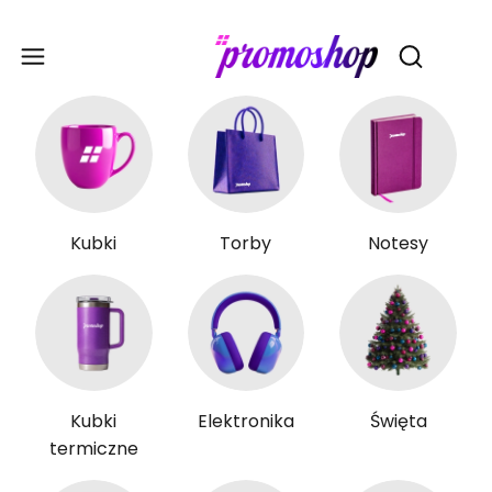
Gadże
Otwórz wy
Kubki
Torby
Notesy
Kubki
Elektronika
Święta
termiczne