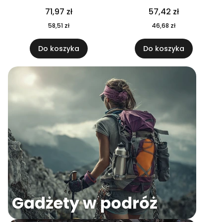
04
71,97 zł
57,42 zł
58,51 zł
46,68 zł
Do koszyka
Do koszyka
Gadżety w podróż