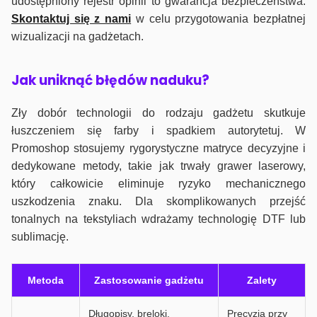
udostępniony rejestr opinii to gwarancja bezpieczeństwa.
Skontaktuj się z nami
w celu przygotowania bezpłatnej
wizualizacji na gadżetach.
J
ak uniknąć błędów naduku?
Zły dobór technologii do rodzaju gadżetu skutkuje
łuszczeniem się farby i spadkiem autorytetuj. W
Promoshop stosujemy rygorystyczne matryce decyzyjne i
dedykowane metody, takie jak trwały grawer laserowy,
który całkowicie eliminuje ryzyko mechanicznego
uszkodzenia znaku. Dla skomplikowanych przejść
tonalnych na tekstyliach wdrażamy technologię DTF lub
sublimację.
Metoda
Zastosowanie gadżetu
Zalety
Długopisy, breloki,
Precyzja przy