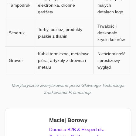
Tampodruk
elektronika, drobne
małych
gadżety
detalach logo
Trwałość i
Torby, odzież, produkty
Sitodruk
doskonałe
płaskie z tkanin
krycie kolorów
Kubki termiczne, metalowe
Nieścieralność
Grawer
pióra, artykuły z drewna i
i prestiżowy
metalu
wygląd
Merytorycznie zweryfikowane przez Głównego Technologa
Znakowania Promoshop.
Maciej Borowy
Doradca B2B & Ekspert ds.