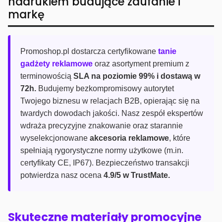
nadrukiem budujące zaufanie i
markę
Promoshop.pl dostarcza certyfikowane
tanie
gadżety reklamowe
oraz asortyment premium z
terminowością
SLA na poziomie 99% i dostawą w
72h.
Budujemy bezkompromisowy autorytet
Twojego biznesu w relacjach B2B, opierając się na
twardych dowodach jakości. Nasz zespół ekspertów
wdraża precyzyjne znakowanie oraz starannie
wyselekcjonowane
akcesoria reklamowe
, które
spełniają rygorystyczne normy użytkowe (m.in.
certyfikaty CE, IP67). Bezpieczeństwo transakcji
potwierdza nasz ocena
4.9/5 w TrustMate.
Skuteczne materiały promocyjne