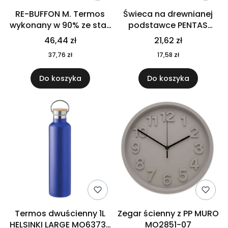
RE-BUFFON M. Termos
Świeca na drewnianej
wykonany w 90% ze stali
podstawce PENTAS
nierdzewnej
MO6282-40
46,44 zł
21,62 zł
pochodzącej z
37,76 zł
17,58 zł
recyklingu 520 ml 94294
Do koszyka
Do koszyka
Termos dwuścienny 1L
Zegar ścienny z PP MURO
HELSINKI LARGE MO6373-
MO2851-07