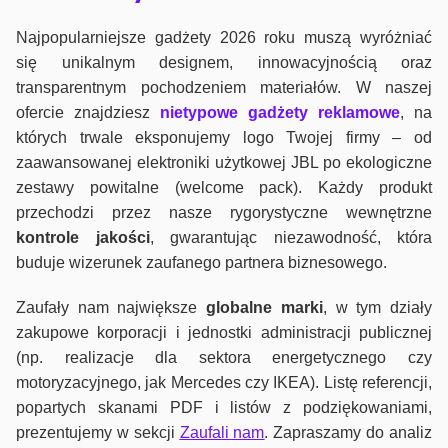
Najpopularniejsze gadżety 2026 roku muszą wyróżniać
się unikalnym designem, innowacyjnością oraz
transparentnym pochodzeniem materiałów. W naszej
ofercie znajdziesz
nietypowe gadżety reklamowe
, na
których trwale eksponujemy logo Twojej firmy – od
zaawansowanej elektroniki użytkowej JBL po ekologiczne
zestawy powitalne (welcome pack). Każdy produkt
przechodzi przez nasze rygorystyczne wewnętrzne
kontrole jako
ści
, gwarantując niezawodność, która
buduje wizerunek zaufanego partnera biznesowego.
Zaufały nam największe
globalne marki
, w tym działy
zakupowe korporacji i jednostki administracji publicznej
(np. realizacje dla sektora energetycznego czy
motoryzacyjnego, jak Mercedes czy IKEA). Listę referencji,
popartych skanami PDF i listów z podziękowaniami,
prezentujemy w sekcji
Zaufali nam
. Zapraszamy do analiz