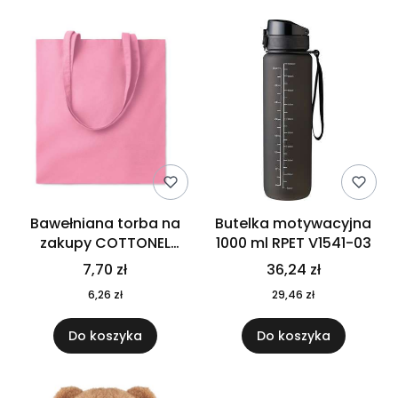
Bawełniana torba na
Butelka motywacyjna
zakupy COTTONEL
1000 ml RPET V1541-03
COLOUR++ MO9846-11
7,70 zł
36,24 zł
6,26 zł
29,46 zł
Do koszyka
Do koszyka