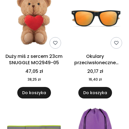
Duży miś z sercem 23cm
Okulary
SNUGGLE MO2949-05
przeciwsłoneczne
CALIFORNIA TOUCH
47,05 zł
20,17 zł
MO9617-10
38,25 zł
16,40 zł
Do koszyka
Do koszyka