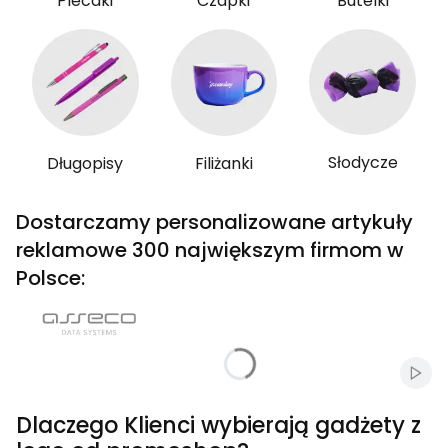
Plecaki
Czapki
Butelki
Słodycze
Długopisy
Filiżanki
Dostarczamy personalizowane artykuły
reklamowe 300 największym firmom w
Polsce:
Włąc
Dlaczego Klienci wybierają gadżety z