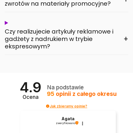
zwrotów na materiały promocyjne?
Czy realizujecie artykuły reklamowe i
+
gadżety z nadrukiem w trybie
ekspresowym?
4.9
Na podstawie
95
opinii
z całego okresu
Ocena
Jak zbieramy opinie?
Agata
zweryfikowano